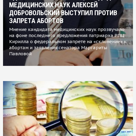
МЕДИЦИНСКИХ НАУК АЛЕКСЕЙ
ДОБРОВОЛЬСКИЙ ВЫСТУПИЛ ПРОТИВ
ЗАПРЕТА АБОРТОВ
Мнение кандидата медицинских наук прозвучало
на фоне последнего предложения патриарха РПЦ
Кирилла о федеральном запрете на «склонение» к
абортам и заявления сенатора Маргариты
Павловой