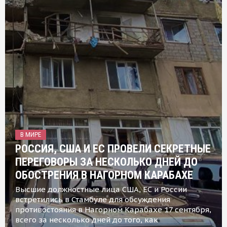
В МИРЕ
РОССИЯ, США И ЕС ПРОВЕЛИ СЕКРЕТНЫЕ
ПЕРЕГОВОРЫ ЗА НЕСКОЛЬКО ДНЕЙ ДО
ОБОСТРЕНИЯ В НАГОРНОМ КАРАБАХЕ
Высшие должностные лица США, ЕС и России
встретились в Стамбуле для обсуждения
противостояния в Нагорном Карабахе 17 сентября,
всего за несколько дней до того, как