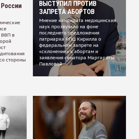
ВЫСТУПИЛ ПРОТИВ
 России
ЗАПРЕТА АБОРТОВ
Мнение кандидата медицинских
мические
наук прозвучало на фоне
все
последнего предложения
 ВВП в
патриарха РПЦ Кирилла о
торой
федеральном запрете на
ост
«склонение» к абортам и
едитования
заявления сенатора Маргариты
 со стороны
Павловой