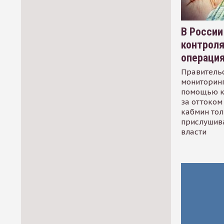
В России
контрол
операци
Правительс
мониторинг
помощью к
за оттоком 
кабмин тол
прислушив
власти