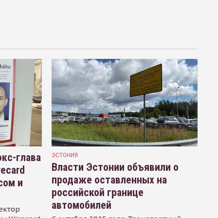
кс-глава
ЭСТОНИЯ
Власти Эстонии объявили о
recard
продаже оставленных на
сом и
российской границе
автомобилей
ектор