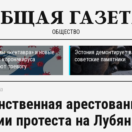
ОБЩЕСТВО
ы «кентавра» и новые
Эстония демонтирует в
 коронавируса
советские памятники
ют тревогу
53
нственная арестован
ии протеста на Лубян