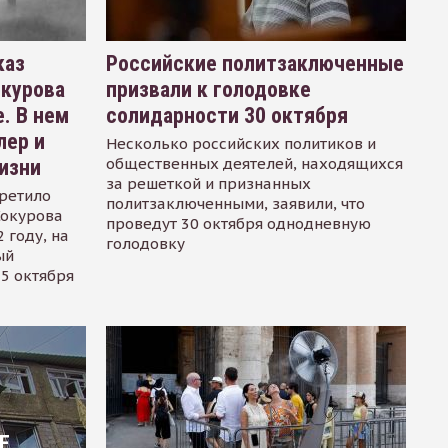
каз
Российские политзаключенные
окурова
призвали к голодовке
. В нем
солидарности 30 октября
лер и
Несколько российских политиков и
общественных деятелей, находящихся
изни
за решеткой и признанных
ретило
политзаключенными, заявили, что
Сокурова
проведут 30 октября однодневную
 году, на
голодовку
ый
15 октября
Е