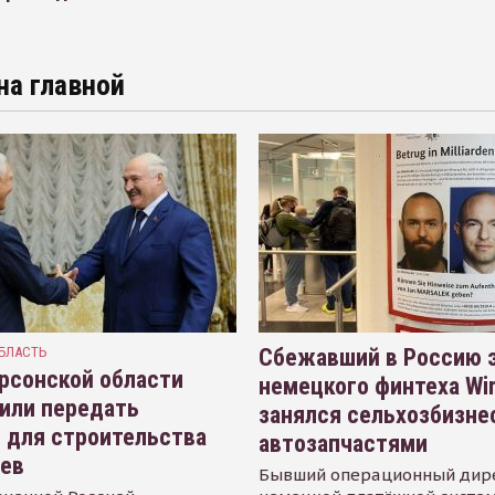
на главной
БЛАСТЬ
Сбежавший в Россию э
рсонской области
немецкого финтеха Wi
или передать
занялся сельхозбизне
 для строительства
автозапчастями
иев
Бывший операционный дир