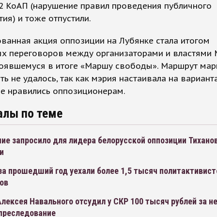
.2 КоАП (нарушение правил проведения публичного
ия) и тоже отпустили.
ванная акция оппозиции на Лубянке стала итогом
ых переговоров между организаторами и властями
тоявшемуся в итоге «Маршу свободы». Маршрут ма
ть не удалось, так как мэрия настаивала на варианта
не нравились оппозиционерам.
алы по теме
ие запросило для лидера белорусской оппозиции Тихано
и
за прошедший год уехали более 1,5 тысяч политактивист
ов
лексея Навального отсудил у СКР 100 тысяч рублей за н
 преследование