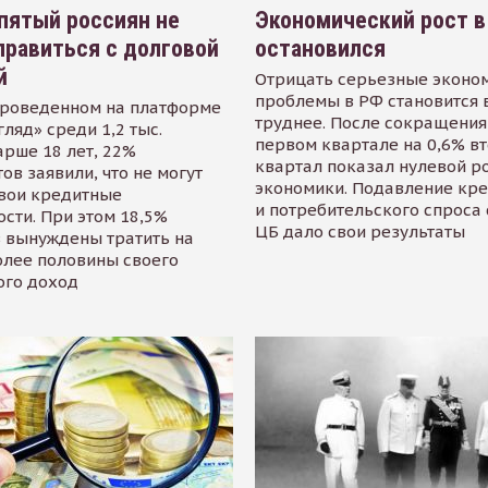
пятый россиян не
Экономический рост в
равиться с долговой
остановился
й
Отрицать серьезные эконо
проблемы в РФ становится 
проведенном на платформе
труднее. После сокращения
гляд» среди 1,2 тыс.
первом квартале на 0,6% в
арше 18 лет, 22%
квартал показал нулевой р
ов заявили, что не могут
экономики. Подавление кр
свои кредитные
и потребительского спроса
сти. При этом 18,5%
ЦБ дало свои результаты
 вынуждены тратить на
олее половины своего
ого доход