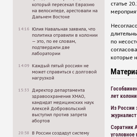
статье 20
который пересекал Евразию
на велосипеде, арестовали на
мероприят
Дальнем Востоке
Несогласо
14:16
Юлия Навальная заявила, что
длительн
политика отравили в колонии
по несос
— это, по ее словам,
подтвердили две
согласова
лаборатории
которые 
14:09
Каждый пятый россиян не
Матери
может справиться с долговой
нагрузкой
Гособвинен
15:33
Директор департамента
лет колони
здравоохранения ХМАО,
кандидат медицинских наук
Из России 
Алексей Добровольский
выступил против запрета
журналист
абортов
Соратник А
20:58
В России создадут систему
уголовное