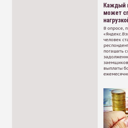
Каждый 
может сп
нагрузко
В опросе, 
«Яндекс.Вз
человек ст
респондент
погашать 
задолженно
заемщиков
выплаты б
ежемесячн