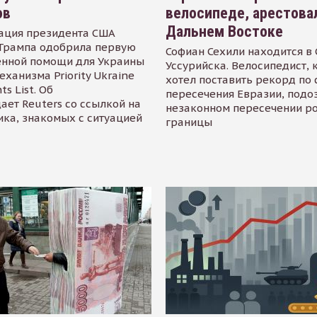
ов
велосипеде, арестова
Дальнем Востоке
ация президента США
Трампа одобрила первую
Софиан Сехили находится в
енной помощи для Украины
Уссурийска. Велосипедист,
еханизма Priority Ukraine
хотел поставить рекорд по 
s List. Об
пересечения Евразии, подо
ает Reuters со ссылкой на
незаконном пересечении р
ика, знакомых с ситуацией
границы