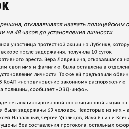
ок
решина, отказавшаяся назвать полицейским с
и на 48 часов до установления личности.
ная участница протестной акции на Лубянке, котор
 вскоре после задержания, получила 10 суток
ативного ареста. Вера Лаврешина, отказавшаяся н
им свои имя и фамилию, была оставлена в отделен
установления личности. Также ей предъявили обвин
9.3 КоАП «неповиновение законному распоряжению
ка полиции», сообщает «ОВД-инфо».
ходе несанкционированной оппозиционной акции на
я были задержаны 69 человек. Некоторые из них - 
ксей Навальный, Сергей Удальцов, Илья Яшин и Ксен
пущены без составления протокола, остальных офо