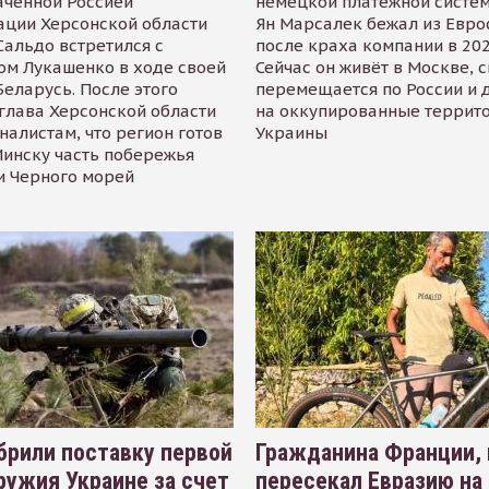
аченной Россией
немецкой платёжной систем
ации Херсонской области
Ян Марсалек бежал из Евр
альдо встретился с
после краха компании в 202
ом Лукашенко в ходе своей
Сейчас он живёт в Москве, 
Беларусь. После этого
перемещается по России и 
глава Херсонской области
на оккупированные террит
налистам, что регион готов
Украины
инску часть побережья
и Черного морей
рили поставку первой
Гражданина Франции,
ружия Украине за счет
пересекал Евразию на