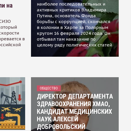
наиболее последовательных и
ли на
активных критиков Владимира
Путина, основатель Фонда
 СИЗО
борьбы с коррупцией, скончался
 который
в колонии в Харпе за Полярным
скорости
кругом 16 февраля 2024 года. Он
зревается в
отбывал там наказание по
оссийской
целому ряду политических статей
ОБЩЕСТВО
ДИРЕКТОР ДЕПАРТАМЕНТА
ЗДРАВООХРАНЕНИЯ ХМАО,
КАНДИДАТ МЕДИЦИНСКИХ
НАУК АЛЕКСЕЙ
ДОБРОВОЛЬСКИЙ