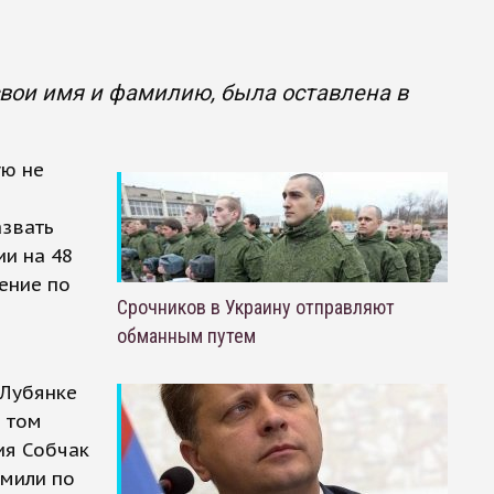
вои имя и фамилию, была оставлена в
ую не
азвать
ии на 48
ение по
Срочников в Украину отправляют
обманным путем
 Лубянке
в том
ия Собчак
рмили по