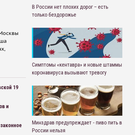
В России нет плохих дорог – есть
только бездорожье
 Москвы
рша
х,
Симптомы «кентавра» и новые штаммы
коронавируса вызывают тревогу
вской 19
ов и
Минздрав предупреждает - пиво пить в
езаконное
России нельзя