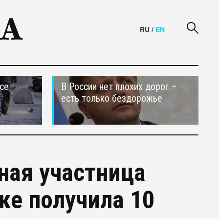
RU
/
EN
се
В России нет плохих дорог –
есть только бездорожье
ная участница
ке получила 10