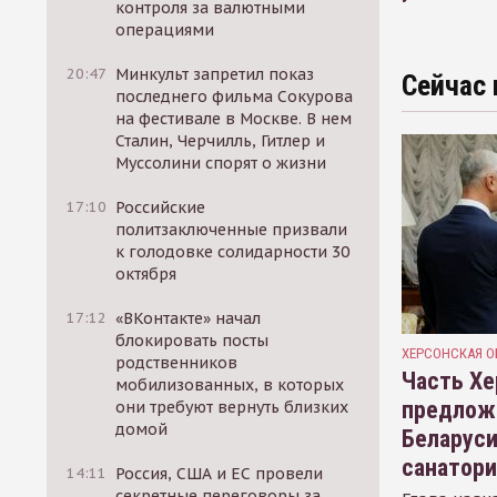
контроля за валютными
операциями
20:47
Минкульт запретил показ
Сейчас 
последнего фильма Сокурова
на фестивале в Москве. В нем
Сталин, Черчилль, Гитлер и
Муссолини спорят о жизни
17:10
Российские
политзаключенные призвали
к голодовке солидарности 30
октября
17:12
«ВКонтакте» начал
блокировать посты
ХЕРСОНСКАЯ О
родственников
Часть Хе
мобилизованных, в которых
предлож
они требуют вернуть близких
домой
Беларуси
санатор
14:11
Россия, США и ЕС провели
секретные переговоры за