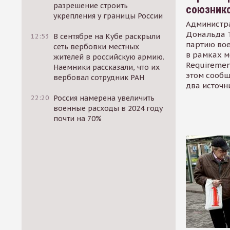
разрешение строить
союзник
укрепления у границы России
Администр
Дональда 
12:53
В сентябре на Кубе раскрыли
партию во
сеть вербовки местных
в рамках м
жителей в российскую армию.
Requirement
Наемники рассказали, что их
этом сообщ
вербовал сотрудник РАН
два источн
22:20
Россия намерена увеличить
военные расходы в 2024 году
почти на 70%