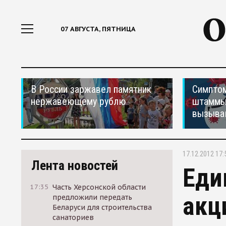
07 АВГУСТА, ПЯТНИЦА
В России заржавел памятник
Симптом
нержавеющему рублю
штаммы
вызыва
17.12.2012 17:
Лента новостей
Еди
17:35
Часть Херсонской области
акц
предложили передать
Беларуси для строительства
санаториев