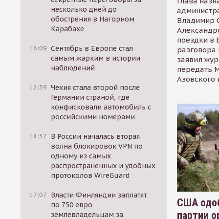
Глава назн
несколько дней до
администр
обострения в Нагорном
Владимир С
Карабахе
Александр
поездки в 
16:09
Сентябрь в Европе стал
разговора 
самым жарким в истории
заявил жур
наблюдений
передать М
Азовского 
12:39
Чехия стала второй после
Германии страной, где
конфисковали автомобиль с
российскими номерами
18:32
В России началась вторая
волна блокировок VPN по
одному из самых
распространенных и удобных
протоколов WireGuard
17:07
Власти Финляндии заплатят
США одоб
по 750 евро
партии о
землевладельцам за