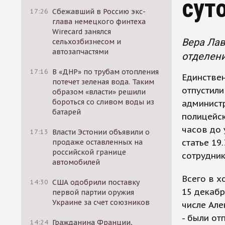
сут
17:26
Сбежавший в Россию экс-
глава немецкого финтеха
Wirecard занялся
Вера Лав
сельхозбизнесом и
автозапчастями
отделени
17:16
В «ДНР» по трубам отопления
Единствен
потечет зеленая вода. Таким
отпустили
образом «власти» решили
бороться со сливом воды из
администр
батарей
полицейск
часов до 
17:13
Власти Эстонии объявили о
статье 1
продаже оставленных на
российской границе
сотрудни
автомобилей
Всего в 
14:30
США одобрили поставку
15 декабр
первой партии оружия
Украине за счет союзников
числе Але
- были от
14:24
Гражданина Франции,