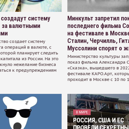
 создадут систему
Минкульт запретил по
я за валютными
последнего фильма С
ями
на фестивале в Москве
Сталин, Черчилль, Гит
тво создает систему
а операций в валюте, с
Муссолини спорят о ж
оторой планирует следить
Министерство культуры зап
капитала из России. На это
показ фильма Александра 
кнуло нежелание бизнеса
«Сказка», вышедшего в 2022
аться к предупреждениям
фестивале КАРО.Арт, котор
проходит в Москве с 10 по 
В МИРЕ
РОССИЯ, США И ЕС
ПРОВЕЛИ СЕКРЕТНЫ