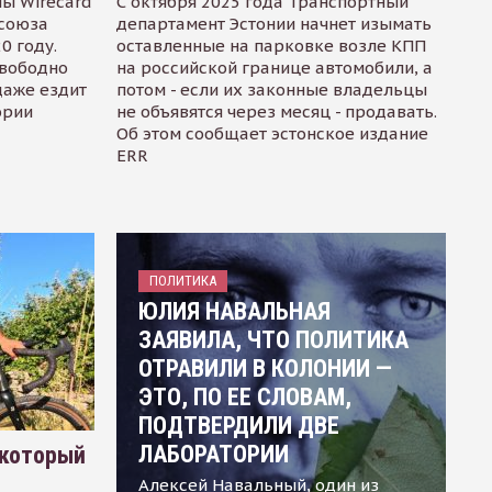
ы Wirecard
С октября 2025 года Транспортный
осоюза
департамент Эстонии начнет изымать
0 году.
оставленные на парковке возле КПП
свободно
на российской границе автомобили, а
даже ездит
потом - если их законные владельцы
ории
не объявятся через месяц - продавать.
Об этом сообщает эстонское издание
ERR
ПОЛИТИКА
ЮЛИЯ НАВАЛЬНАЯ
ЗАЯВИЛА, ЧТО ПОЛИТИКА
ОТРАВИЛИ В КОЛОНИИ —
ЭТО, ПО ЕЕ СЛОВАМ,
ПОДТВЕРДИЛИ ДВЕ
ЛАБОРАТОРИИ
 который
Алексей Навальный, один из