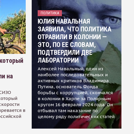
ПОЛИТИКА
ЮЛИЯ НАВАЛЬНАЯ
ЗАЯВИЛА, ЧТО ПОЛИТИКА
ОТРАВИЛИ В КОЛОНИИ —
ЭТО, ПО ЕЕ СЛОВАМ,
ПОДТВЕРДИЛИ ДВЕ
ЛАБОРАТОРИИ
 который
Алексей Навальный, один из
наиболее последовательных и
ли на
активных критиков Владимира
Путина, основатель Фонда
 СИЗО
борьбы с коррупцией, скончался
 который
в колонии в Харпе за Полярным
скорости
кругом 16 февраля 2024 года. Он
зревается в
отбывал там наказание по
оссийской
целому ряду политических статей