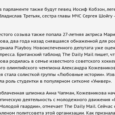
в парламенте также будут певец Иосиф Кобзон, ле
Владислав Третьяк, сестра главы МЧС Сергея Шойгу 
стого созыва также попала 27-летняя актриса Мар
ова, два года назад снявшаяся обнаженной для ро
рнала Playboy. Новоиспеченного депутата уже оце
пресса. Британский таблоид The Daily Mail пишет, ч
ва родилась в семье известного советского хоккеи
ого олимпийского чемпиона Александра Кожевников
я стала солисткой группы «Любовные истории». Изв
ла роль студентки в популярном ситкоме «Универ».
зоблаченная шпионка Анна Чапман, Кожевникова на
итическую деятельность с молодежного движения «
Молодой гвардии», отмечает The Daily Mail. Сейчас 
членом политсовета этой организации. Как признал