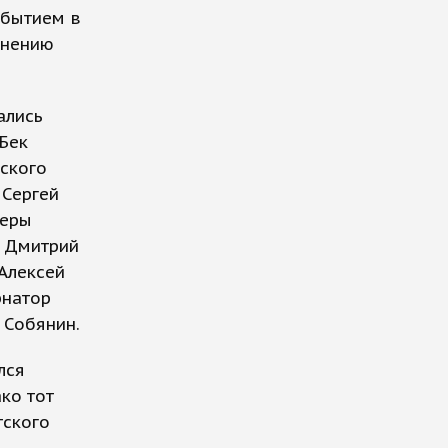
обытием в
мнению
ались
Бек
рского
 Сергей
ьеры
, Дмитрий
Алексей
рнатор
 Собянин.
лся
ко тот
тского