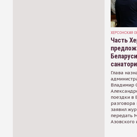
ХЕРСОНСКАЯ О
Часть Хе
предлож
Беларуси
санатор
Глава назн
администр
Владимир С
Александр
поездки в 
разговора 
заявил жур
передать М
Азовского 