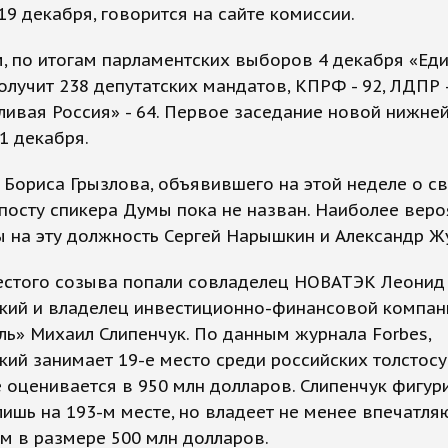
19 декабря, говорится на сайте комиссии.
, по итогам парламентских выборов 4 декабря «Ед
олучит 238 депутатских мандатов, КПРФ - 92, ЛДПР -
ивая Россия» - 64. Первое заседание новой нижне
1 декабря.
Бориса Грызлова, объявившего на этой неделе о с
 посту спикера Думы пока не назван. Наиболее вер
 на эту должность Сергей Нарышкин и Александр Ж
естого созыва попали совладелец НОВАТЭК Леонид
кий и владелец инвестиционно-финансовой компан
ь» Михаил Слипенчук. По данным журнала Forbes,
ий занимает 19-е место среди российских толстосу
 оценивается в 950 млн долларов. Слипенчук фигур
лишь на 193-м месте, но владеет не менее впечатл
м в размере 500 млн долларов.