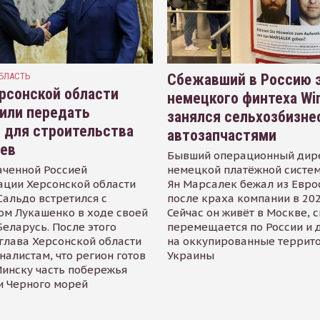
БЛАСТЬ
Сбежавший в Россию э
рсонской области
немецкого финтеха Wi
или передать
занялся сельхозбизне
 для строительства
автозапчастями
иев
Бывший операционный дир
аченной Россией
немецкой платёжной систем
ации Херсонской области
Ян Марсалек бежал из Евр
альдо встретился с
после краха компании в 202
ом Лукашенко в ходе своей
Сейчас он живёт в Москве, 
Беларусь. После этого
перемещается по России и 
глава Херсонской области
на оккупированные террит
налистам, что регион готов
Украины
инску часть побережья
и Черного морей