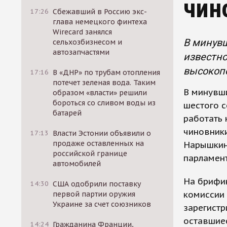
чин
17:26
Сбежавший в Россию экс-
глава немецкого финтеха
Wirecard занялся
В минувш
сельхозбизнесом и
автозапчастями
известно
высокоп
17:16
В «ДНР» по трубам отопления
потечет зеленая вода. Таким
В минувши
образом «власти» решили
бороться со сливом воды из
шестого с
батарей
работать
чиновники
17:13
Власти Эстонии объявили о
продаже оставленных на
Нарышкин
российской границе
парламент
автомобилей
На брифин
14:30
США одобрили поставку
комиссии 
первой партии оружия
Украине за счет союзников
зарегистр
оставшиес
14:24
Гражданина Франции,