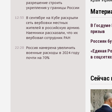
края Ирин
разрешение строить
укрепления у границы России
Матери
12:53
В сентябре на Кубе раскрыли
сеть вербовки местных
В Госдуме
жителей в российскую армию.
призыв
Наемники рассказали, что их
вербовал сотрудник РАН
Россиян б
22:20
Россия намерена увеличить
«Единая Ро
военные расходы в 2024 году
в соцсетях
почти на 70%
Сейчас 