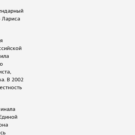
гендарный
- Лариса
ия
ссийской
нила
то
ста,
а. В 2002
естность
чинала
Единой
она
ась