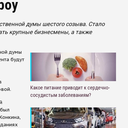
boy
ственной думы шестого созыва. Стало
тать крупные бизнесмены, а также
нной думы
ента будут
в
Какое питание приводит к сердечно-
овой.
сосудистым заболеваниям?
й
 был
Конкина,
еданиях