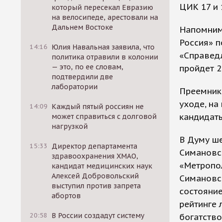
ЦИК 17 и 
который пересекал Евразию
на велосипеде, арестовали на
Дальнем Востоке
Напомним
Россия» п
14:16
Юлия Навальная заявила, что
«Справедл
политика отравили в колонии
— это, по ее словам,
пройдет 2
подтвердили две
лаборатории
Преемник 
уходе, на
14:09
Каждый пятый россиян не
кандидаты
может справиться с долговой
нагрузкой
В Думу ш
15:33
Директор департамента
Симановс
здравоохранения ХМАО,
«Метропол
кандидат медицинских наук
Алексей Добровольский
Симановск
выступил против запрета
состояние
абортов
рейтинге 
20:58
В России создадут систему
богатство