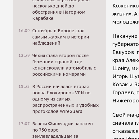
Кожеников
несколько дней до
обострения в Нагорном
жизни». А
Карабахе
молодежи
16:09
Сентябрь в Европе стал
Накануне 
самым жарким в истории
наблюдений
губернато
Евкуров, 
12:39
Чехия стала второй после
края Алек
Германии страной, где
Шойгу, ми
конфисковали автомобиль с
российскими номерами
Игорь Шув
Козак и В
18:32
В России началась вторая
Гордеев, 
волна блокировок VPN по
одному из самых
Нижегоро
распространенных и удобных
протоколов WireGuard
Свой манд
сначала г
17:07
Власти Финляндии заплатят
по 750 евро
отказался
землевладельцам за