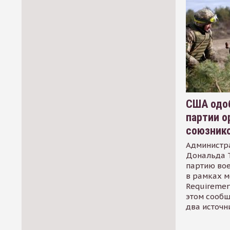
США одоб
партии о
союзник
Администр
Дональда 
партию во
в рамках м
Requirement
этом сообщ
два источн