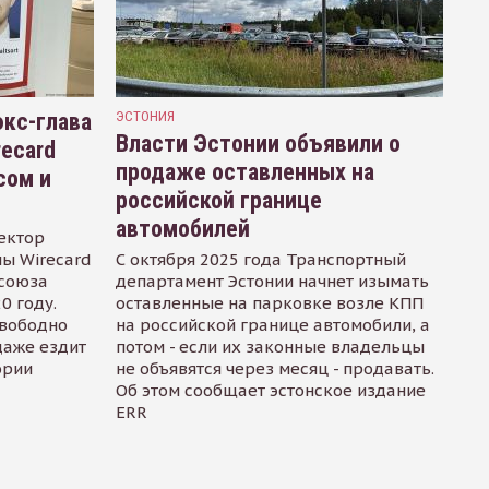
кс-глава
ЭСТОНИЯ
Власти Эстонии объявили о
recard
продаже оставленных на
сом и
российской границе
автомобилей
ектор
ы Wirecard
С октября 2025 года Транспортный
осоюза
департамент Эстонии начнет изымать
0 году.
оставленные на парковке возле КПП
свободно
на российской границе автомобили, а
даже ездит
потом - если их законные владельцы
ории
не объявятся через месяц - продавать.
Об этом сообщает эстонское издание
ERR