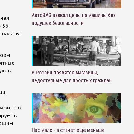
АвтоВАЗ назвал цены на машины без
иная
подушек безопасности
 56,
й палаты
воем
оятные
уков.
В России появятся магазины,
недоступные для простых граждан
ии
мов, его
ирует в
яющим
Нас мало - а станет еще меньше