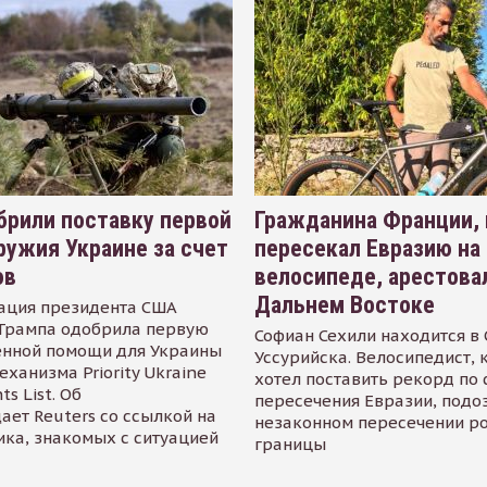
рили поставку первой
Гражданина Франции,
ружия Украине за счет
пересекал Евразию на
ов
велосипеде, арестова
Дальнем Востоке
ация президента США
Трампа одобрила первую
Софиан Сехили находится в
енной помощи для Украины
Уссурийска. Велосипедист,
еханизма Priority Ukraine
хотел поставить рекорд по 
s List. Об
пересечения Евразии, подо
ает Reuters со ссылкой на
незаконном пересечении р
ика, знакомых с ситуацией
границы