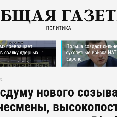
ПОЛИТИКА
м» превращает
Польша создаст сильн
в свалку ядерных
сухопутные войска НАТ
в
Европе
22
осдуму нового созыв
несмены, высокопос