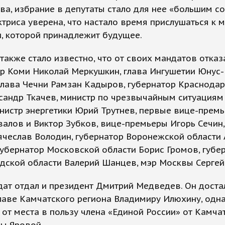
а, избрание в депутаты стало для нее «большим с
ктриса уверена, что настало время прислушаться к 
, которой принадлежит будущее.
также стало известно, что от своих мандатов отказ
р Коми Николай Меркушкин, глава Ингушетии Юнус-
глава Чечни Рамзан Кадыров, губернатор Краснода
сандр Ткачев, министр по чрезвычайным ситуациям
нистр энергетики Юрий Трутнев, первые вице-прем
алов и Виктор Зубков, вице-премьеры Игорь Сечин
ячеслав Володин, губернатор Воронежской области 
губернатор Московской области Борис Громов, губе
дской области Валерий Шанцев, мэр Москвы Сергей
ат отдал и президент Дмитрий Медведев. Он доста
лаве Камчатского региона Владимиру Илюхину, одна
 от места в пользу члена «Единой России» от Камча