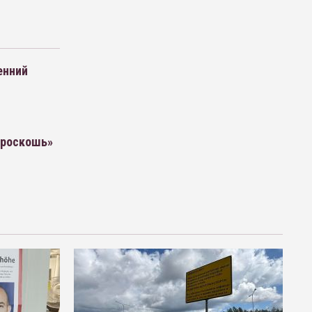
енний
«роскошь»