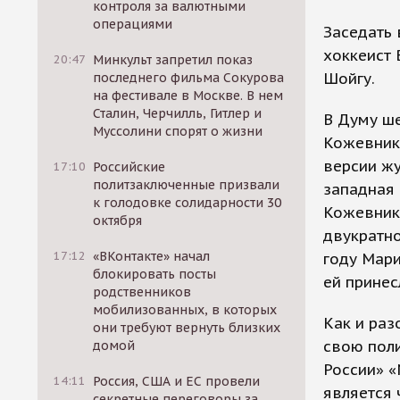
контроля за валютными
операциями
Заседать 
хоккеист 
20:47
Минкульт запретил показ
Шойгу.
последнего фильма Сокурова
на фестивале в Москве. В нем
Сталин, Черчилль, Гитлер и
В Думу ше
Муссолини спорят о жизни
Кожевник
версии жу
17:10
Российские
политзаключенные призвали
западная 
к голодовке солидарности 30
Кожевнико
октября
двукратн
17:12
«ВКонтакте» начал
году Мари
блокировать посты
ей принес
родственников
мобилизованных, в которых
Как и ра
они требуют вернуть близких
свою пол
домой
России» «
14:11
Россия, США и ЕС провели
является 
секретные переговоры за