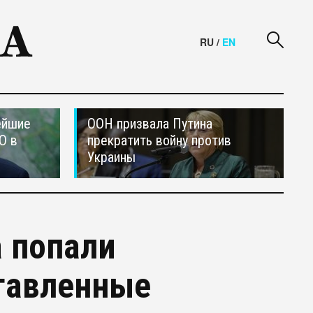
RU
/
EN
ейшие
ООН призвала Путина
О в
прекратить войну против
Украины
а попали
тавленные