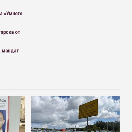
а «Умного
орска от
а мандат