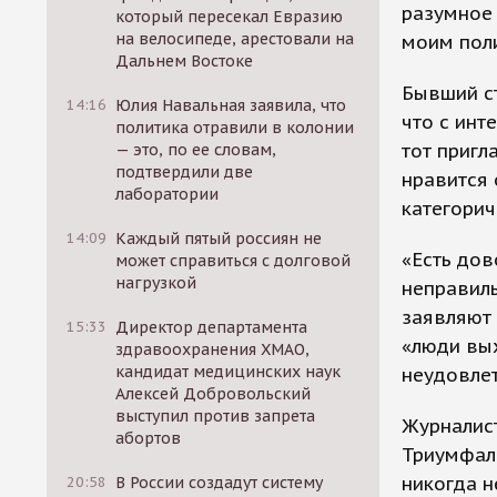
разумное 
который пересекал Евразию
на велосипеде, арестовали на
моим поли
Дальнем Востоке
Бывший ст
14:16
Юлия Навальная заявила, что
что с инт
политика отравили в колонии
тот пригл
— это, по ее словам,
подтвердили две
нравится 
лаборатории
категорич
14:09
Каждый пятый россиян не
«Есть дов
может справиться с долговой
нагрузкой
неправиль
заявляют 
15:33
Директор департамента
«люди вых
здравоохранения ХМАО,
кандидат медицинских наук
неудовле
Алексей Добровольский
выступил против запрета
Журналист
абортов
Триумфаль
никогда н
20:58
В России создадут систему