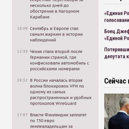
несколько дней до
обострения в Нагорном
«Единая Ро
Карабахе
голосован
16:09
Сентябрь в Европе стал
Боец Джеф
самым жарким в истории
«Единой Р
наблюдений
Потерявши
12:39
Чехия стала второй после
депутата 
Германии страной, где
конфисковали автомобиль с
российскими номерами
Сейчас 
18:32
В России началась вторая
волна блокировок VPN по
одному из самых
распространенных и удобных
протоколов WireGuard
17:07
Власти Финляндии заплатят
по 750 евро
землевладельцам за