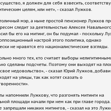
существо, я должен для себя взвесить, соответству
тическим целям, или нет», - сказал Лужков.
оличный мэр, а ныне простой пенсионер Лужков пр
ересом следит за деятельностью Алексея Навального
асил бы его на митинг, он бы подумал - поскольку Л
оппозиционный настрой этого политика, однако
ески не нравятся его националистические взгляды.
ольно много тех, кто считает выборы нелигитимным
но сделаны подсчеты. Поэтому они выходят на пл
свое недовольство», - сказал Юрий Лужков, добавив
одят на улицы, так как хотят сказать о
творенности».
ы напомнили Лужкову, что разгонять митинги на
ной площади начали при нем как при главе города
е запрещали никаких митингов, - сказал на это Лужк