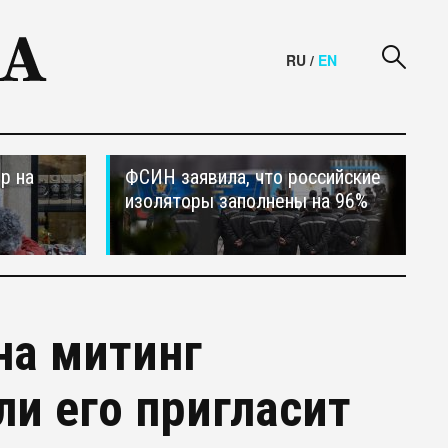
RU
/
EN
р на
ФСИН заявила, что российские
изоляторы заполнены на 96%
на митинг
ли его пригласит