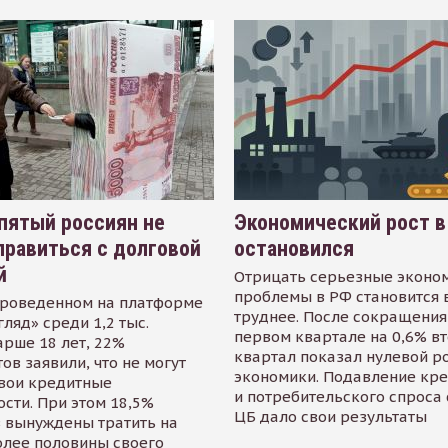
пятый россиян не
Экономический рост в
равиться с долговой
остановился
й
Отрицать серьезные эконо
проблемы в РФ становится 
проведенном на платформе
труднее. После сокращения
гляд» среди 1,2 тыс.
первом квартале на 0,6% в
арше 18 лет, 22%
квартал показал нулевой р
ов заявили, что не могут
экономики. Подавление кр
свои кредитные
и потребительского спроса
сти. При этом 18,5%
ЦБ дало свои результаты
 вынуждены тратить на
олее половины своего