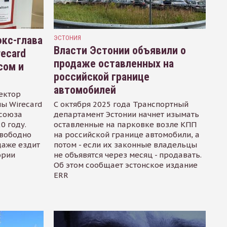
кс-глава
ЭСТОНИЯ
Власти Эстонии объявили о
recard
продаже оставленных на
сом и
российской границе
автомобилей
ектор
ы Wirecard
С октября 2025 года Транспортный
осоюза
департамент Эстонии начнет изымать
0 году.
оставленные на парковке возле КПП
свободно
на российской границе автомобили, а
даже ездит
потом - если их законные владельцы
ории
не объявятся через месяц - продавать.
Об этом сообщает эстонское издание
ERR