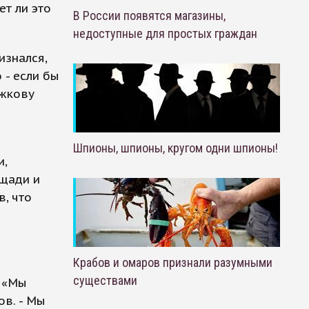
ет ли это
В России появятся магазины,
недоступные для простых граждан
изнался,
 - если бы
ужкову
Шпионы, шпионы, кругом одни шпионы!
и,
ощади и
, что
Крабов и омаров признали разумными
существами
. «Мы
ов. - Мы