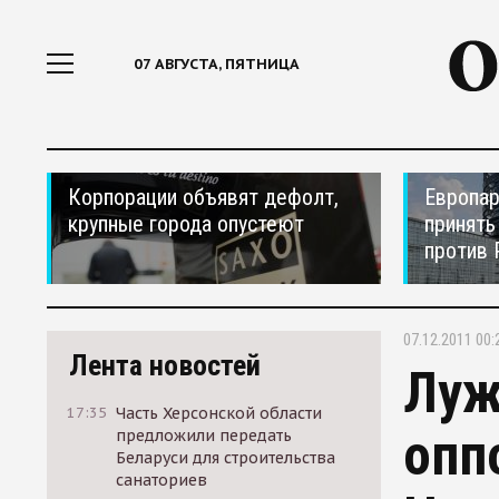
07 АВГУСТА, ПЯТНИЦА
Корпорации объявят дефолт,
Европар
крупные города опустеют
принять
против 
07.12.2011 00:
Лента новостей
Луж
17:35
Часть Херсонской области
опп
предложили передать
Беларуси для строительства
санаториев