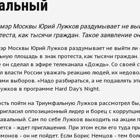
альный
мэр Москвы Юрий Лужков раздумывает не вый
теста, как тысячи граждан. Такое заявление о
эр Москвы Юрий Лужков раздумывает не выйти ли 
ную площадь в знак протеста, как тысячи граждан.
 он сделал в эфире телеканала «Дождь». Со своей 
л власти России уважать реакцию людей, их недово
ами выборов. «Надо разбираться, а не подавлять эт
Лужков в программе Hard Day's Night.
сть пойти на Триумфальную Лужков рассмотрел бы,
пригласил оппозиционный лидер и борец с коррупци
авальный. Сам по себе Лужков выходить на акции 
ется - ждет приглашения. При этом если его туда пр
монов - он не пойдет. Если Борис Немцов - тем боле