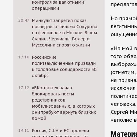
контроля за валютными
предлагал
операциями
На прямой
20:47
Минкульт запретил показ
легитимны
последнего фильма Сокурова
на фестивале в Москве. В нем
ощущениям
Сталин, Черчилль, Гитлер и
Муссолини спорят о жизни
«На мой в
того обва
17:10
Российские
политзаключенные призвали
выборах»,
к голодовке солидарности 30
(отметим,
октября
не призна
исключил 
17:12
«ВКонтакте» начал
блокировать посты
политичес
родственников
человека.
мобилизованных, в которых
Сергей Ми
они требуют вернуть близких
домой
«вполне в
14:11
Россия, США и ЕС провели
Матери
секретные переговоры за