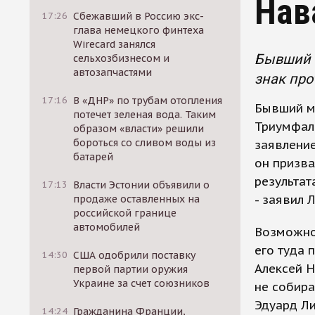
Нав
17:26
Сбежавший в Россию экс-
глава немецкого финтеха
Wirecard занялся
Бывший 
сельхозбизнесом и
автозапчастями
знак про
17:16
В «ДНР» по трубам отопления
Бывший м
потечет зеленая вода. Таким
Триумфаль
образом «власти» решили
бороться со сливом воды из
заявление
батарей
он призва
результат
17:13
Власти Эстонии объявили о
- заявил 
продаже оставленных на
российской границе
автомобилей
Возможно
его туда 
14:30
США одобрили поставку
Алексей Н
первой партии оружия
Украине за счет союзников
не собира
Эдуард Ли
14:24
Гражданина Франции,