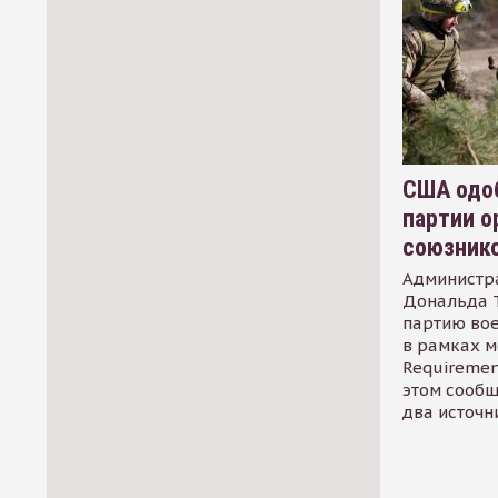
США одоб
партии о
союзник
Администр
Дональда 
партию во
в рамках м
Requirement
этом сообщ
два источн