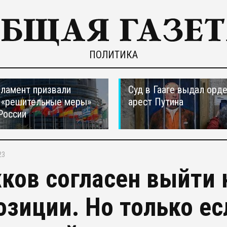
ПОЛИТИКА
ламент призвали
Суд в Гааге выдал орде
 «решительные меры»
арест Путина
России
23
ков согласен выйти 
озиции. Но только ес