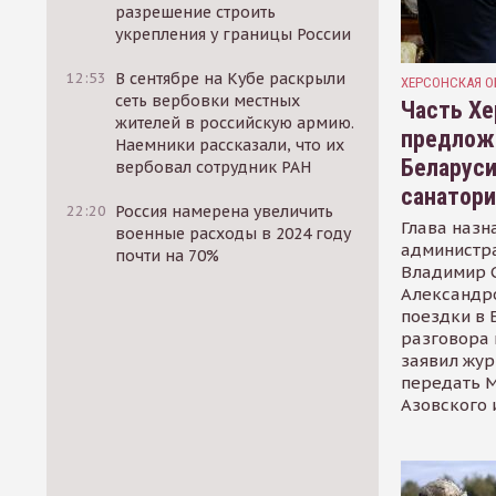
разрешение строить
укрепления у границы России
12:53
В сентябре на Кубе раскрыли
ХЕРСОНСКАЯ О
сеть вербовки местных
Часть Хе
жителей в российскую армию.
предлож
Наемники рассказали, что их
Беларуси
вербовал сотрудник РАН
санатор
22:20
Россия намерена увеличить
Глава назн
военные расходы в 2024 году
администр
почти на 70%
Владимир С
Александр
поездки в 
разговора 
заявил жур
передать М
Азовского 