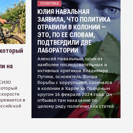
ПОЛИТИКА
ЮЛИЯ НАВАЛЬНАЯ
ЗАЯВИЛА, ЧТО ПОЛИТИКА
ОТРАВИЛИ В КОЛОНИИ —
ЭТО, ПО ЕЕ СЛОВАМ,
ПОДТВЕРДИЛИ ДВЕ
ЛАБОРАТОРИИ
 который
Алексей Навальный, один из
наиболее последовательных и
ли на
активных критиков Владимира
Путина, основатель Фонда
 СИЗО
борьбы с коррупцией, скончался
 который
в колонии в Харпе за Полярным
скорости
кругом 16 февраля 2024 года. Он
зревается в
отбывал там наказание по
оссийской
целому ряду политических статей