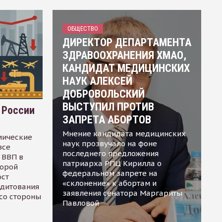
ОБЩЕСТВО
ДИРЕКТОР ДЕПАРТАМЕНТА
ЗДРАВООХРАНЕНИЯ ХМАО,
КАНДИДАТ МЕДИЦИНСКИХ
НАУК АЛЕКСЕЙ
ДОБРОВОЛЬСКИЙ
ВЫСТУПИЛ ПРОТИВ
 России
ЗАПРЕТА АБОРТОВ
Мнение кандидата медицинских
мические
наук прозвучало на фоне
все
последнего предложения
 ВВП в
патриарха РПЦ Кирилла о
торой
федеральном запрете на
ост
«склонение» к абортам и
едитования
заявления сенатора Маргариты
 со стороны
Павловой