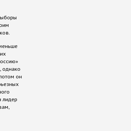
 выборы
моим
ков.
 меньше
тих
Россию»
, однако
 потом он
ерьезных
ного
н лидер
вам,