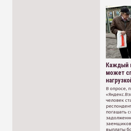
Каждый 
может сп
нагрузко
В опросе, 
«Яндекс.Вз
человек ст
респондент
погашать 
задолженно
заемщиков
выплаты б