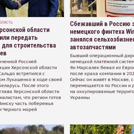
БЛАСТЬ
Сбежавший в Россию э
рсонской области
немецкого финтеха Wi
или передать
занялся сельхозбизне
 для строительства
автозапчастями
иев
Бывший операционный дир
аченной Россией
немецкой платёжной систем
ации Херсонской области
Ян Марсалек бежал из Евр
альдо встретился с
после краха компании в 202
ом Лукашенко в ходе своей
Сейчас он живёт в Москве, 
Беларусь. После этого
перемещается по России и 
глава Херсонской области
на оккупированные террит
налистам, что регион готов
Украины
инску часть побережья
и Черного морей