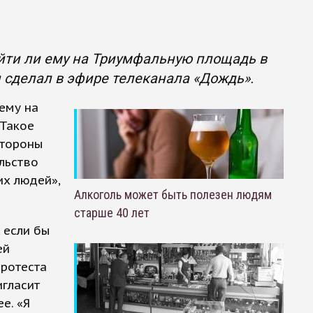
ти ли ему на Триумфальную площадь в
н сделал в эфире телеканала «Дождь».
ему на
 Такое
стороны
льство
их людей»,
Алкоголь может быть полезен людям
старше 40 лет
 если бы
ей
протеста
игласит
е. «Я