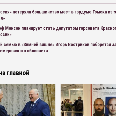
ссия» потеряла большинство мест в гордуме Томска из-з
ия»
ф Монсон планирует стать депутатом горсовета Красног
оссии»
й семью в «Зимней вишне» Игорь Востриков поборется з
кемеровского облсовета
на главной