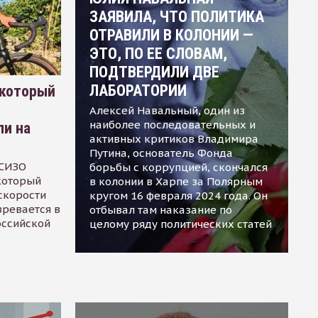
ЗАЯВИЛА, ЧТО ПОЛИТИКА
ОТРАВИЛИ В КОЛОНИИ —
ЭТО, ПО ЕЕ СЛОВАМ,
ПОДТВЕРДИЛИ ДВЕ
ЛАБОРАТОРИИ
 который
Алексей Навальный, один из
наиболее последовательных и
ли на
активных критиков Владимира
Путина, основатель Фонда
 СИЗО
борьбы с коррупцией, скончался
 который
в колонии в Харпе за Полярным
скорости
кругом 16 февраля 2024 года. Он
зревается в
отбывал там наказание по
оссийской
целому ряду политических статей