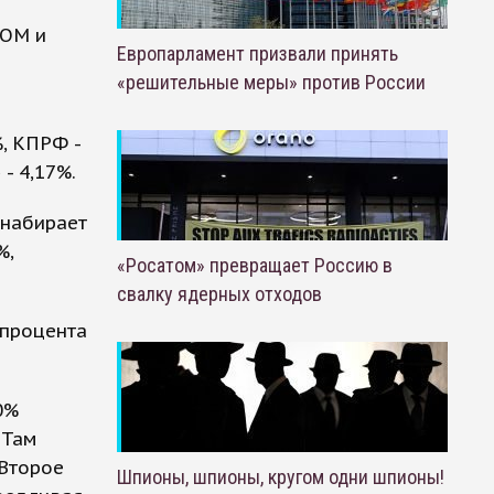
ИОМ и
Европарламент призвали принять
«решительные меры» против России
, КПРФ -
- 4,17%.
 набирает
%,
«Росатом» превращает Россию в
свалку ядерных отходов
 процента
0%
 Там
 Второе
Шпионы, шпионы, кругом одни шпионы!