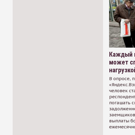
Каждый 
может сп
нагрузко
В опросе, 
«Яндекс.Вз
человек ст
респондент
погашать 
задолженно
заемщиков
выплаты б
ежемесячн