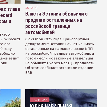
кс-глава
ЭСТОНИЯ
Власти Эстонии объявили о
recard
продаже оставленных на
сом и
российской границе
автомобилей
ектор
ы Wirecard
С октября 2025 года Транспортный
осоюза
департамент Эстонии начнет изымать
0 году.
оставленные на парковке возле КПП
свободно
на российской границе автомобили, а
даже ездит
потом - если их законные владельцы
ории
не объявятся через месяц - продавать.
Об этом сообщает эстонское издание
ERR
ПОЛИТИКА
ЮЛИЯ НАВАЛЬНАЯ