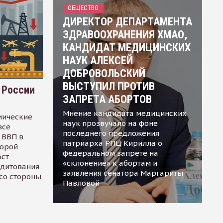
ОБЩЕСТВО
ДИРЕКТОР ДЕПАРТАМЕНТА
ЗДРАВООХРАНЕНИЯ ХМАО,
КАНДИДАТ МЕДИЦИНСКИХ
НАУК АЛЕКСЕЙ
ДОБРОВОЛЬСКИЙ
ВЫСТУПИЛ ПРОТИВ
 России
ЗАПРЕТА АБОРТОВ
Мнение кандидата медицинских
мические
наук прозвучало на фоне
все
последнего предложения
 ВВП в
патриарха РПЦ Кирилла о
торой
федеральном запрете на
ост
«склонение» к абортам и
едитования
заявления сенатора Маргариты
 со стороны
Павловой