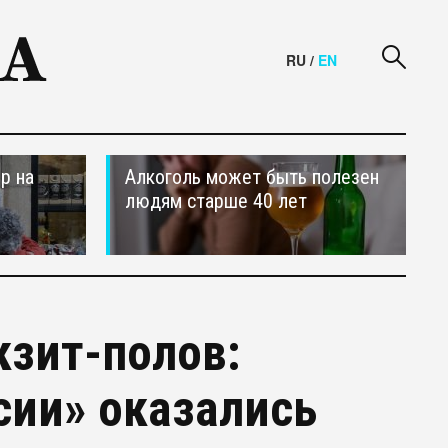
RU
/
EN
р на
Алкоголь может быть полезен
людям старше 40 лет
зит-полов:
сии» оказались