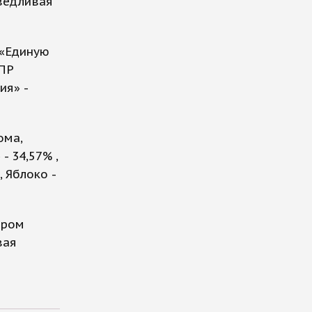
аведливая
 «Единую
ДПР
ия» -
ома,
- 34,57% ,
 Яблоко -
ором
вая