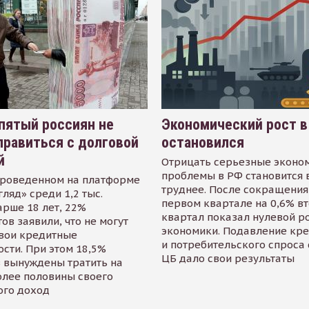
пятый россиян не
Экономический рост в
равиться с долговой
остановился
й
Отрицать серьезные эконо
проблемы в РФ становится 
проведенном на платформе
труднее. После сокращения
гляд» среди 1,2 тыс.
первом квартале на 0,6% в
арше 18 лет, 22%
квартал показал нулевой р
ов заявили, что не могут
экономики. Подавление кр
свои кредитные
и потребительского спроса
сти. При этом 18,5%
ЦБ дало свои результаты
 вынуждены тратить на
олее половины своего
ого доход