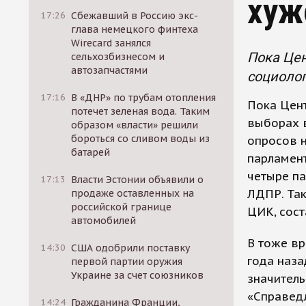
хуж
17:26
Сбежавший в Россию экс-
глава немецкого финтеха
Wirecard занялся
Пока Цен
сельхозбизнесом и
автозапчастями
социолог
17:16
В «ДНР» по трубам отопления
Пока Цен
потечет зеленая вода. Таким
выборах в
образом «власти» решили
бороться со сливом воды из
опросов н
батарей
парламент
четыре па
17:13
Власти Эстонии объявили о
ЛДПР. Так
продаже оставленных на
российской границе
ЦИК, сост
автомобилей
В тоже вр
14:30
США одобрили поставку
года наза
первой партии оружия
Украине за счет союзников
значитель
«Справедл
14:24
Гражданина Франции,