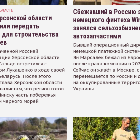
БЛАСТЬ
Сбежавший в Россию э
рсонской области
немецкого финтеха Wi
или передать
занялся сельхозбизне
 для строительства
автозапчастями
иев
Бывший операционный дир
аченной Россией
немецкой платёжной систем
ации Херсонской области
Ян Марсалек бежал из Евр
альдо встретился с
после краха компании в 202
ом Лукашенко в ходе своей
Сейчас он живёт в Москве, 
Беларусь. После этого
перемещается по России и 
глава Херсонской области
на оккупированные террит
налистам, что регион готов
Украины
инску часть побережья
и Черного морей