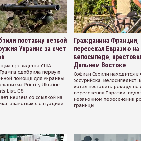
рили поставку первой
Гражданина Франции,
ружия Украине за счет
пересекал Евразию на
ов
велосипеде, арестова
Дальнем Востоке
ация президента США
Трампа одобрила первую
Софиан Сехили находится в
енной помощи для Украины
Уссурийска. Велосипедист,
еханизма Priority Ukraine
хотел поставить рекорд по 
s List. Об
пересечения Евразии, подо
ает Reuters со ссылкой на
незаконном пересечении р
ика, знакомых с ситуацией
границы