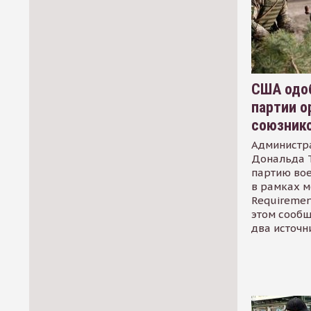
США одоб
партии о
союзник
Администр
Дональда 
партию во
в рамках м
Requirement
этом сообщ
два источн