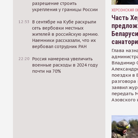
разрешение строить
укрепления у границы России
ХЕРСОНСКАЯ О
Часть Хе
12:53
В сентябре на Кубе раскрыли
предлож
сеть вербовки местных
Беларуси
жителей в российскую армию.
Наемники рассказали, что их
санатор
вербовал сотрудник РАН
Глава назн
администр
22:20
Россия намерена увеличить
Владимир С
военные расходы в 2024 году
Александр
почти на 70%
поездки в 
разговора 
заявил жур
передать М
Азовского 