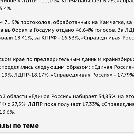
егионе у ЛДПР - 11,24%. КПРФ набирает 6,7%, «Спр
5,4%.
 71,9% протоколов, обработанных на Камчатке, за
а выборах в Госдуму отдано 46,64% голосов. За Л
вали 18,41%, за КПРФ - 16,53%, «Справедливая Росс
ском крае по предварительным данным крайизбирк
спределились следующим образом: «Единая Россия» 
,19%, ЛДПР-18,17%, «Справедливая Россия» - 17,79%,
ой области «Единая Россия» набирает 34,83%, на вт
Ф с 27,5%, ЛДПР пока получает 17,33%, «Справедли
13,6%.
алы по теме