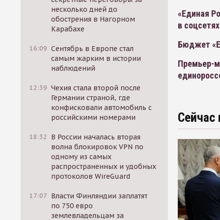
несколько дней до
«Единая Ро
обострения в Нагорном
в соцсетях
Карабахе
Бюджет «Е
16:09
Сентябрь в Европе стал
самым жарким в истории
Премьер-м
наблюдений
единоросс
12:39
Чехия стала второй после
Германии страной, где
конфисковали автомобиль с
Сейчас 
российскими номерами
18:32
В России началась вторая
волна блокировок VPN по
одному из самых
распространенных и удобных
протоколов WireGuard
17:07
Власти Финляндии заплатят
по 750 евро
землевладельцам за