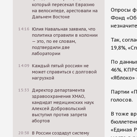
который пересекал Евразию
Опросы ф
на велосипеде, арестовали на
Дальнем Востоке
Фонд «Об
незначите
14:16
Юлия Навальная заявила, что
политика отравили в колонии
Так, согл
— это, по ее словам,
19,8%, «С
подтвердили две
лаборатории
По данны
14:09
Каждый пятый россиян не
46%, КПРФ
может справиться с долговой
«Яблоко» -
нагрузкой
15:33
Директор департамента
Партии «П
здравоохранения ХМАО,
голосов.
кандидат медицинских наук
Алексей Добровольский
В тоже вр
выступил против запрета
абортов
бюллетене
«Единая Р
20:58
В России создадут систему