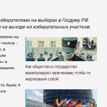
збирателями на выборах в Госдуму РФ,
 на выходе из избирательных участков.
телями на
-полов -
, в
шли
я» и
Как общество и государство
данными
манипулируют мужчинами, чтобы те
жертвовали собой
что были 4
нте