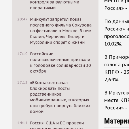
место в р
контроля за валютными
Россия» - 
операциями
20:47
Минкульт запретил показ
По данным
последнего фильма Сокурова
Россию» н
на фестивале в Москве. В нем
проголосо
Сталин, Черчилль, Гитлер и
Муссолини спорят о жизни
10,02%.
17:10
Российские
В Примор
политзаключенные призвали
голоса ра
к голодовке солидарности 30
октября
КПРФ - 23
2,64%.
17:12
«ВКонтакте» начал
блокировать посты
В Иркутск
родственников
месте КПР
мобилизованных, в которых
они требуют вернуть близких
Россия» - 
домой
Матери
14:11
Россия, США и ЕС провели
секретные переговоры за