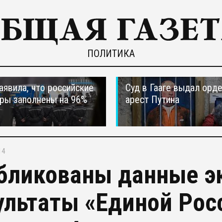
ПОЛИТИКА
явила, что российские
Суд в Гааге выдал орде
ры заполнены на 96%
арест Путина
14
бликованы данные эк
ультаты «Единой Рос