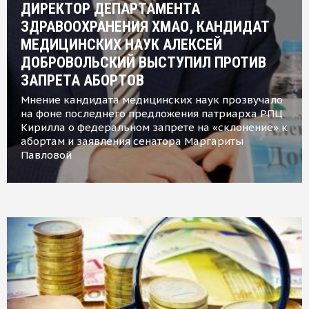
ДИРЕКТОР ДЕПАРТАМЕНТА
ЗДРАВООХРАНЕНИЯ ХМАО, КАНДИДАТ
МЕДИЦИНСКИХ НАУК АЛЕКСЕЙ
ДОБРОВОЛЬСКИЙ ВЫСТУПИЛ ПРОТИВ
ЗАПРЕТА АБОРТОВ
Мнение кандидата медицинских наук прозвучало
на фоне последнего предложения патриарха РПЦ
Кирилла о федеральном запрете на «склонение» к
абортам и заявления сенатора Маргариты
Павловой