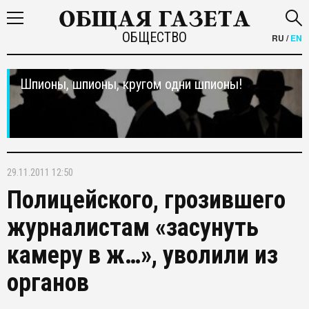
ОБЩЕСТВО
RU
/
EN
Шпионы, шпионы, кругом одни шпионы!
29.11.2011 12:50
Полицейского, грозившего
журналистам «засунуть
камеру в ж…», уволили из
органов