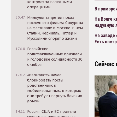
контроля за валютными
операциями
В приморск
20:47
Минкульт запретил показ
На Волге к
последнего фильма Сокурова
надувную 
на фестивале в Москве. В нем
Сталин, Черчилль, Гитлер и
На заводе 
Муссолини спорят о жизни
Есть пост
17:10
Российские
политзаключенные призвали
к голодовке солидарности 30
Сейчас 
октября
17:12
«ВКонтакте» начал
блокировать посты
родственников
мобилизованных, в которых
они требуют вернуть близких
домой
14:11
Россия, США и ЕС провели
секретные переговоры за