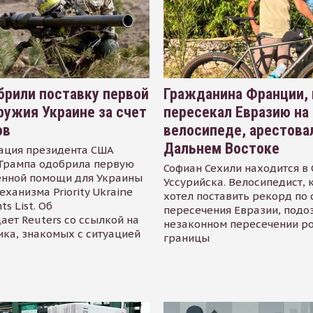
рили поставку первой
Гражданина Франции,
ружия Украине за счет
пересекал Евразию на
ов
велосипеде, арестова
Дальнем Востоке
ация президента США
Трампа одобрила первую
Софиан Сехили находится в
енной помощи для Украины
Уссурийска. Велосипедист,
еханизма Priority Ukraine
хотел поставить рекорд по 
s List. Об
пересечения Евразии, подо
ает Reuters со ссылкой на
незаконном пересечении р
ика, знакомых с ситуацией
границы