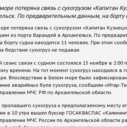
море потеряна связь с сухогрузом «Капитан К
ельск. По предварительным данным, на борту с
оре потеряна связь с сухогрузом «Капитан Кузнецо
им из порта Варандей в Архангельск. По предвари
а борту судна находится 11 человек. При этом сооб
ла бедствия сухогруз не подавал.
 сеанс связи с судном состоялся 15 ноября в 2:00 
му времени. На тот момент сухогруз находился в г
оря. Впоследствии в Белом море было зафиксирова
ние аварийных буев сухогруза, сообщили «Итар-Та
правлении МЧС РФ по Архангельской области.
 пропавшего сухогруза к предполагаемому месту е
ия в 10 утра вышел буксир ГОСАКВАСПАС «Калининг
правлении МЧС России по Архангельской области р