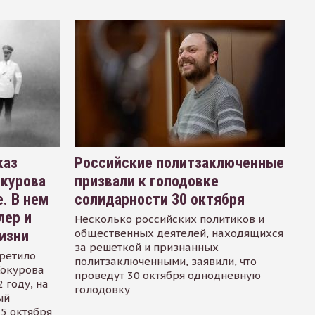
каз
Российские политзаключенные
окурова
призвали к голодовке
. В нем
солидарности 30 октября
лер и
Несколько российских политиков и
общественных деятелей, находящихся
изни
за решеткой и признанных
ретило
политзаключенными, заявили, что
Сокурова
проведут 30 октября однодневную
 году, на
голодовку
ый
15 октября