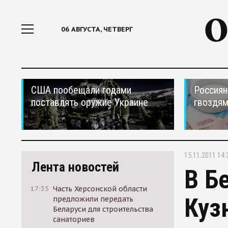
06 АВГУСТА, ЧЕТВЕРГ
США пообещали годами
Россиян
поставлять оружие Украине
гвоздям
15.11.2011 14:
Лента новостей
В Б
17:35
Часть Херсонской области
Куз
предложили передать
Беларуси для строительства
санаториев