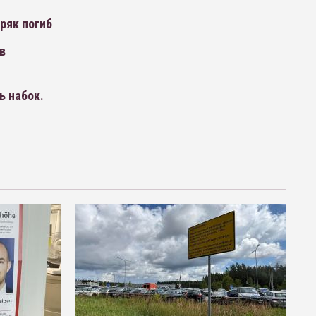
ряк погиб
в
ь набок.