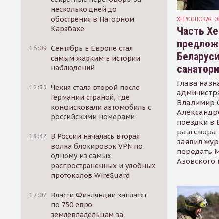
несколько дней до
обострения в Нагорном
ХЕРСОНСКАЯ О
Карабахе
Часть Хе
предлож
16:09
Сентябрь в Европе стал
Беларуси
самым жарким в истории
санатор
наблюдений
Глава назн
12:39
Чехия стала второй после
администр
Германии страной, где
Владимир С
конфисковали автомобиль с
Александр
российскими номерами
поездки в 
разговора 
18:32
В России началась вторая
заявил жур
волна блокировок VPN по
передать М
одному из самых
Азовского 
распространенных и удобных
протоколов WireGuard
17:07
Власти Финляндии заплатят
по 750 евро
землевладельцам за