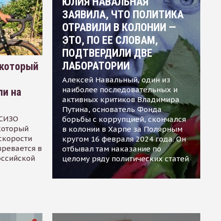
ЮЛИЯ НАВАЛЬНАЯ
ЗАЯВИЛА, ЧТО ПОЛИТИКА
ОТРАВИЛИ В КОЛОНИИ —
ЭТО, ПО ЕЕ СЛОВАМ,
ПОДТВЕРДИЛИ ДВЕ
ЛАБОРАТОРИИ
 который
Алексей Навальный, один из
наиболее последовательных и
ли на
активных критиков Владимира
Путина, основатель Фонда
 СИЗО
борьбы с коррупцией, скончался
 который
в колонии в Харпе за Полярным
скорости
кругом 16 февраля 2024 года. Он
зревается в
отбывал там наказание по
оссийской
целому ряду политических статей