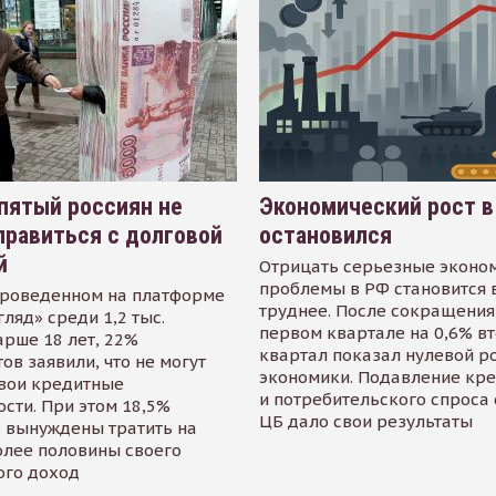
пятый россиян не
Экономический рост в
равиться с долговой
остановился
й
Отрицать серьезные эконо
проблемы в РФ становится 
проведенном на платформе
труднее. После сокращения
гляд» среди 1,2 тыс.
первом квартале на 0,6% в
арше 18 лет, 22%
квартал показал нулевой р
ов заявили, что не могут
экономики. Подавление кр
свои кредитные
и потребительского спроса
сти. При этом 18,5%
ЦБ дало свои результаты
 вынуждены тратить на
олее половины своего
ого доход