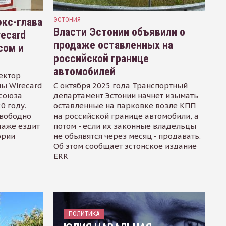
кс-глава
ЭСТОНИЯ
Власти Эстонии объявили о
recard
продаже оставленных на
сом и
российской границе
автомобилей
ектор
ы Wirecard
С октября 2025 года Транспортный
осоюза
департамент Эстонии начнет изымать
0 году.
оставленные на парковке возле КПП
свободно
на российской границе автомобили, а
даже ездит
потом - если их законные владельцы
ории
не объявятся через месяц - продавать.
Об этом сообщает эстонское издание
ERR
ПОЛИТИКА