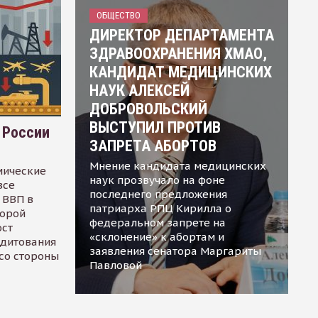
ОБЩЕСТВО
ДИРЕКТОР ДЕПАРТАМЕНТА
ЗДРАВООХРАНЕНИЯ ХМАО,
КАНДИДАТ МЕДИЦИНСКИХ
НАУК АЛЕКСЕЙ
ДОБРОВОЛЬСКИЙ
ВЫСТУПИЛ ПРОТИВ
 России
ЗАПРЕТА АБОРТОВ
Мнение кандидата медицинских
мические
наук прозвучало на фоне
все
последнего предложения
 ВВП в
патриарха РПЦ Кирилла о
торой
федеральном запрете на
ост
«склонение» к абортам и
едитования
заявления сенатора Маргариты
 со стороны
Павловой