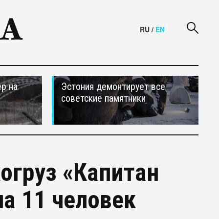
RU
/
EN
р на
Эстония демонтирует все
советские памятники
огруз «Капитан
на 11 человек