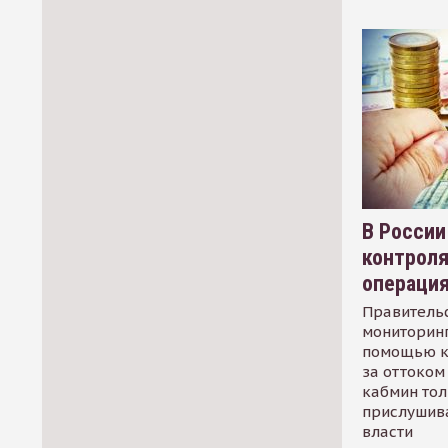
В России
контрол
операци
Правительс
мониторинг
помощью к
за оттоком 
кабмин тол
прислушив
власти