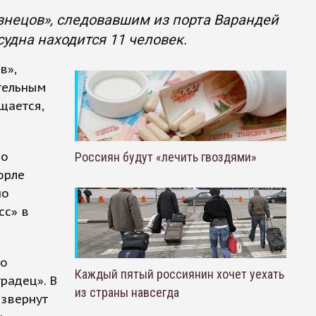
узнецов», следовавшим из порта Варандей
удна находится 11 человек.
в»,
тельным
щается,
по
Россиян будут «лечить гвоздями»
орле
но
сс» в
го
Каждый пятый россиянин хочет уехать
радец». В
из страны навсегда
азвернут