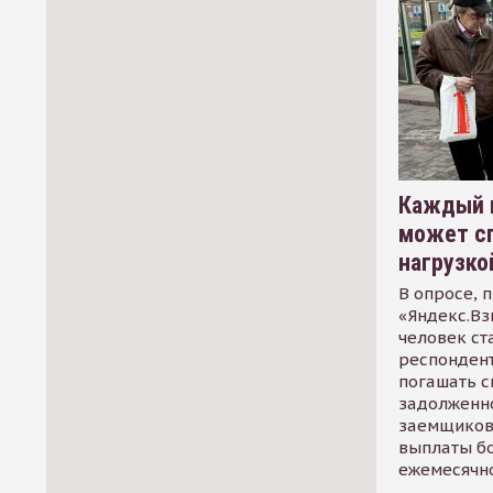
Каждый 
может сп
нагрузко
В опросе, 
«Яндекс.Вз
человек ст
респондент
погашать 
задолженно
заемщиков
выплаты б
ежемесячн