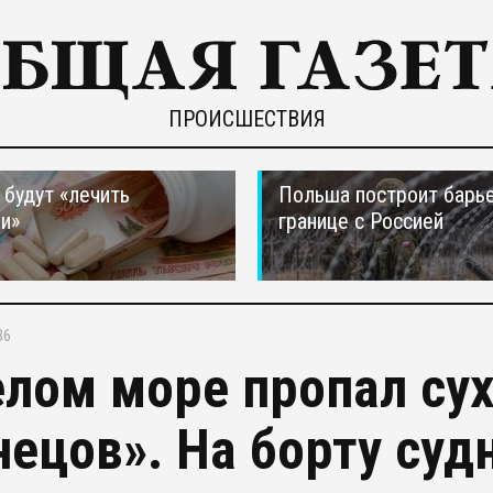
ПРОИСШЕСТВИЯ
 будут «лечить
Польша построит барье
и»
границе с Россией
36
елом море пропал сух
нецов». На борту суд