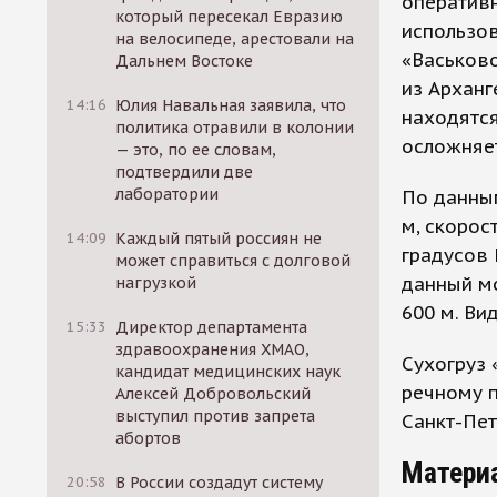
оперативн
который пересекал Евразию
использов
на велосипеде, арестовали на
«Васьково
Дальнем Востоке
из Арханг
14:16
Юлия Навальная заявила, что
находятся
политика отравили в колонии
осложняет
— это, по ее словам,
подтвердили две
лаборатории
По данным
м, скорос
14:09
Каждый пятый россиян не
градусов 
может справиться с долговой
данный мо
нагрузкой
600 м. Ви
15:33
Директор департамента
здравоохранения ХМАО,
Сухогруз
кандидат медицинских наук
речному п
Алексей Добровольский
выступил против запрета
Санкт-Пет
абортов
Матери
20:58
В России создадут систему