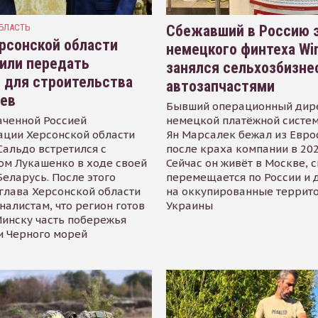
БЛАСТЬ
Сбежавший в Россию э
рсонской области
немецкого финтеха Wi
или передать
занялся сельхозбизне
 для строительства
автозапчастями
иев
Бывший операционный дир
аченной Россией
немецкой платёжной систем
ации Херсонской области
Ян Марсалек бежал из Евр
альдо встретился с
после краха компании в 202
ом Лукашенко в ходе своей
Сейчас он живёт в Москве, 
Беларусь. После этого
перемещается по России и 
глава Херсонской области
на оккупированные террит
налистам, что регион готов
Украины
инску часть побережья
и Черного морей