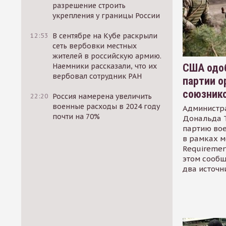
разрешение строить
укрепления у границы России
12:53
В сентябре на Кубе раскрыли
сеть вербовки местных
жителей в российскую армию.
США одоб
Наемники рассказали, что их
вербовал сотрудник РАН
партии о
союзник
22:20
Россия намерена увеличить
военные расходы в 2024 году
Администр
почти на 70%
Дональда 
партию во
в рамках м
Requirement
этом сообщ
два источн