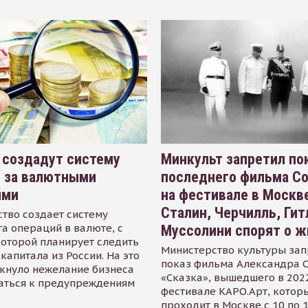
 создадут систему
Минкульт запретил по
я за валютными
последнего фильма С
ями
на фестивале в Москве
Сталин, Черчилль, Гит
тво создает систему
а операций в валюте, с
Муссолини спорят о ж
оторой планирует следить
Министерство культуры зап
капитала из России. На это
показ фильма Александра 
кнуло нежелание бизнеса
«Сказка», вышедшего в 2022
аться к предупреждениям
фестивале КАРО.Арт, котор
проходит в Москве с 10 по 