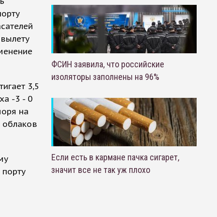
ь
порту
асателей
 вылету
именение
ФСИН заявила, что российские
изоляторы заполнены на 96%
игает 3,5
а -3 - 0
моря на
и облаков
Если есть в кармане пачка сигарет,
му
значит все не так уж плохо
 порту