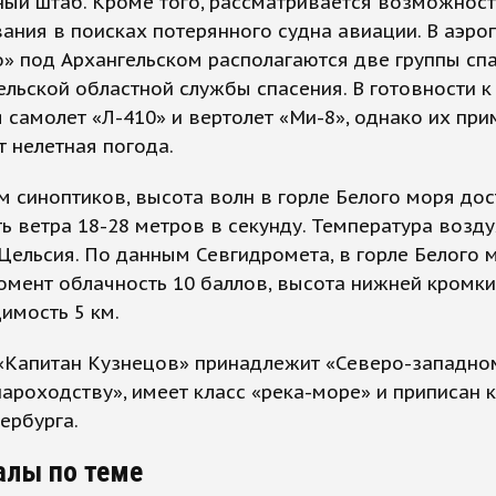
ый штаб. Кроме того, рассматривается возможност
ания в поисках потерянного судна авиации. В аэро
» под Архангельском располагаются две группы сп
ельской областной службы спасения. В готовности к
 самолет «Л-410» и вертолет «Ми-8», однако их пр
 нелетная погода.
 синоптиков, высота волн в горле Белого моря дост
ть ветра 18-28 метров в секунду. Температура воздух
Цельсия. По данным Севгидромета, в горле Белого 
мент облачность 10 баллов, высота нижней кромк
димость 5 км.
 «Капитан Кузнецов» принадлежит «Северо-западно
ароходству», имеет класс «река-море» и приписан к
ербурга.
алы по теме