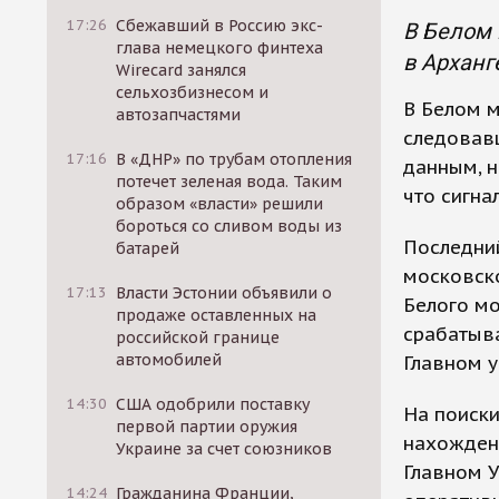
17:26
Сбежавший в Россию экс-
В Белом 
глава немецкого финтеха
в Арханг
Wirecard занялся
сельхозбизнесом и
В Белом м
автозапчастями
следовавш
17:16
В «ДНР» по трубам отопления
данным, н
потечет зеленая вода. Таким
что сигна
образом «власти» решили
бороться со сливом воды из
Последний
батарей
московско
17:13
Власти Эстонии объявили о
Белого м
продаже оставленных на
срабатыва
российской границе
автомобилей
Главном у
14:30
США одобрили поставку
На поиски
первой партии оружия
нахожден
Украине за счет союзников
Главном У
14:24
Гражданина Франции,