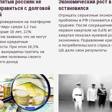
пятый россиян не
Экономический рост в
равиться с долговой
остановился
й
Отрицать серьезные эконо
проблемы в РФ становится 
проведенном на платформе
труднее. После сокращения
гляд» среди 1,2 тыс.
первом квартале на 0,6% в
арше 18 лет, 22%
квартал показал нулевой р
ов заявили, что не могут
экономики. Подавление кр
свои кредитные
и потребительского спроса
сти. При этом 18,5%
ЦБ дало свои результаты
 вынуждены тратить на
олее половины своего
ого доход