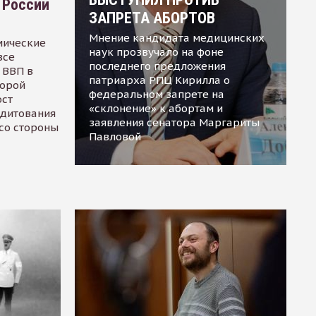
 России
ЗАПРЕТА АБОРТОВ
Мнение кандидата медицинских
мические
наук прозвучало на фоне
все
последнего предложения
 ВВП в
патриарха РПЦ Кирилла о
торой
федеральном запрете на
ост
«склонение» к абортам и
едитования
заявления сенатора Маргариты
 со стороны
Павловой