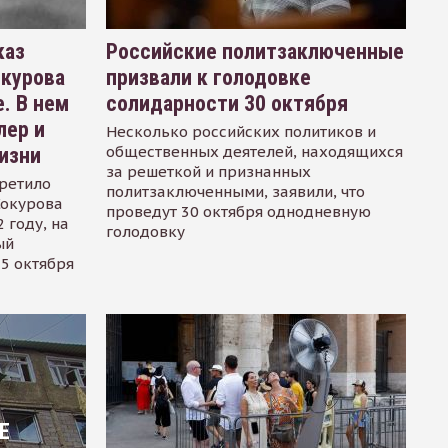
каз
Российские политзаключенные
окурова
призвали к голодовке
. В нем
солидарности 30 октября
лер и
Несколько российских политиков и
общественных деятелей, находящихся
изни
за решеткой и признанных
ретило
политзаключенными, заявили, что
Сокурова
проведут 30 октября однодневную
 году, на
голодовку
ый
15 октября
Е