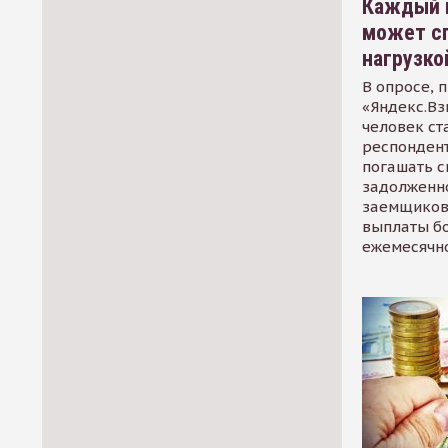
Каждый 
может сп
нагрузко
В опросе, 
«Яндекс.Вз
человек ст
респондент
погашать 
задолженно
заемщиков
выплаты б
ежемесячн