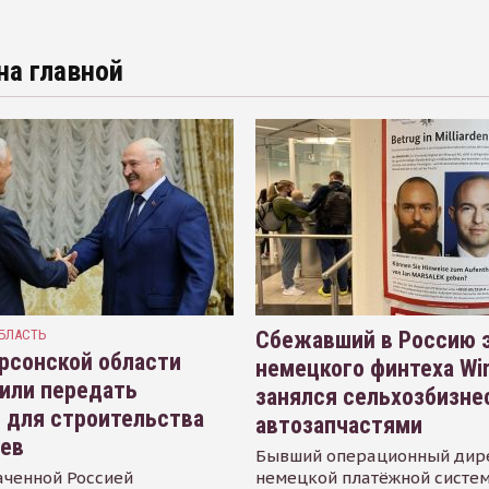
на главной
БЛАСТЬ
Сбежавший в Россию э
рсонской области
немецкого финтеха Wi
или передать
занялся сельхозбизне
 для строительства
автозапчастями
иев
Бывший операционный дир
аченной Россией
немецкой платёжной систем