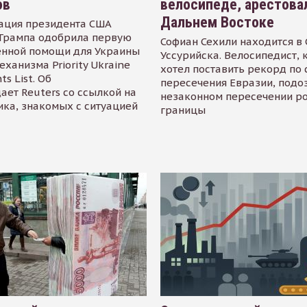
ов
велосипеде, арестова
Дальнем Востоке
ация президента США
Трампа одобрила первую
Софиан Сехили находится в
енной помощи для Украины
Уссурийска. Велосипедист,
еханизма Priority Ukraine
хотел поставить рекорд по 
s List. Об
пересечения Евразии, подо
ает Reuters со ссылкой на
незаконном пересечении р
ика, знакомых с ситуацией
границы