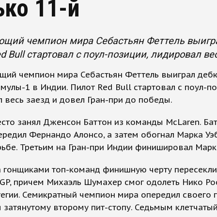
ько 11-й
ющий чемпион мира Себастьян Феттель выигра
d Bull стартовал с поул-позиции, лидировал ве
щий чемпион мира Себастьян Феттель выиграл деб
мулы-1 в Индии. Пилот Red Bull стартовал с поул-по
 весь заезд и довел Гран-при до победы.
сто занял Дженсон Баттон из команды McLaren. Бат
ередил Фернандо Алонсо, а затем обогнал Марка Уэ
ьбе. Третьим на Гран-при Индии финишировал Марк
а гонщиками топ-команд финишную черту пересекли
GP, причем Михаэль Шумахер смог одолеть Нико Ро
тегии. Семикратный чемпион мира опередил своего 
 затянутому второму пит-стопу. Седьмым клетчаты