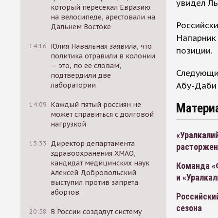
увидел Ль
который пересекал Евразию
на велосипеде, арестовали на
Российски
Дальнем Востоке
Напарник 
14:16
Юлия Навальная заявила, что
позиции.
политика отравили в колонии
— это, по ее словам,
Следующий
подтвердили две
Абу-Даби 
лаборатории
14:09
Каждый пятый россиян не
Матери
может справиться с долговой
нагрузкой
«Уралкали
15:33
Директор департамента
расторжен
здравоохранения ХМАО,
кандидат медицинских наук
Команда «
Алексей Добровольский
и «Уралка
выступил против запрета
абортов
Российски
сезона
20:58
В России создадут систему