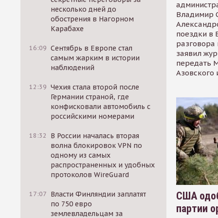
администр
несколько дней до
Владимир С
обострения в Нагорном
Александр
Карабахе
поездки в 
разговора 
16:09
Сентябрь в Европе стал
заявил жур
самым жарким в истории
передать М
наблюдений
Азовского 
12:39
Чехия стала второй после
Германии страной, где
конфисковали автомобиль с
российскими номерами
18:32
В России началась вторая
волна блокировок VPN по
одному из самых
распространенных и удобных
протоколов WireGuard
США одоб
17:07
Власти Финляндии заплатят
по 750 евро
партии о
землевладельцам за