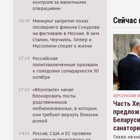
контроля за валютными
операциями
Сейчас 
20:47
Минкульт запретил показ
последнего фильма Сокурова
на фестивале в Москве. В нем
Сталин, Черчилль, Гитлер и
Муссолини спорят о жизни
17:10
Российские
политзаключенные призвали
к голодовке солидарности 30
октября
17:12
«ВКонтакте» начал
блокировать посты
ХЕРСОНСКАЯ О
родственников
Часть Хе
мобилизованных, в которых
предлож
они требуют вернуть близких
Беларуси
домой
санатор
14:11
Россия, США и ЕС провели
Глава назн
секретные переговоры за