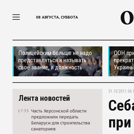
08 АВГУСТА, СУББОТА
Полицейским больше не надо
ООН при
представляться и называть
прекрат
свое звание, и должность
Украин
31.10.2011 06:
Лента новостей
Себ
17:35
Часть Херсонской области
при
предложили передать
Беларуси для строительства
санаториев