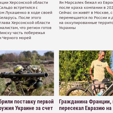
ации Херсонской области
Ян Марсалек бежал из Евр
альдо встретился с
после краха компании в 202
ом Лукашенко в ходе своей
Сейчас он живёт в Москве, 
Беларусь. После этого
перемещается по России и 
глава Херсонской области
на оккупированные террит
налистам, что регион готов
Украины
инску часть побережья
и Черного морей
рили поставку первой
Гражданина Франции,
ружия Украине за счет
пересекал Евразию на