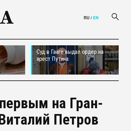
RU
/
EN
Суд в Гааге выдал ордер на
арест Путина
 первым на Гран-
 Виталий Петров