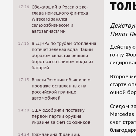
тол
17:26
Сбежавший в Россию экс-
глава немецкого финтеха
Wirecard занялся
Действу
сельхозбизнесом и
автозапчастями
Пилот Re
17:16
В «ДНР» по трубам отопления
Действую
потечет зеленая вода. Таким
гонку Фор
образом «власти» решили
бороться со сливом воды из
лидировал
батарей
Второе ме
17:13
Власти Эстонии объявили о
старте оп
продаже оставленных на
очной бор
российской границе
автомобилей
Следом з
14:30
США одобрили поставку
Mercedes 
первой партии оружия
счет стра
Украине за счет союзников
благодаря
14:24
Гражданина Франции,