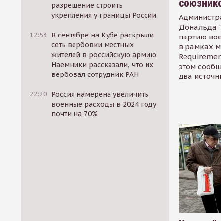
союзник
разрешение строить
укрепления у границы России
Администр
Дональда 
12:53
В сентябре на Кубе раскрыли
партию во
сеть вербовки местных
в рамках м
жителей в российскую армию.
Requirement
Наемники рассказали, что их
этом сообщ
вербовал сотрудник РАН
два источн
22:20
Россия намерена увеличить
военные расходы в 2024 году
почти на 70%