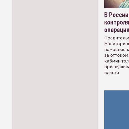
В России
контрол
операци
Правительс
мониторинг
помощью к
за оттоком 
кабмин тол
прислушив
власти