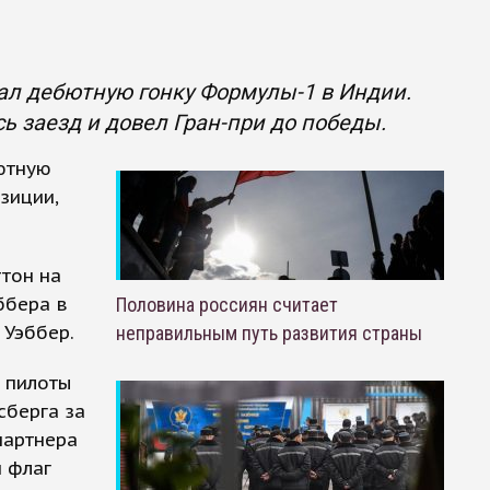
л дебютную гонку Формулы-1 в Индии.
сь заезд и довел Гран-при до победы.
ютную
зиции,
тон на
ббера в
Половина россиян считает
 Уэббер.
неправильным путь развития страны
 пилоты
сберга за
партнера
й флаг