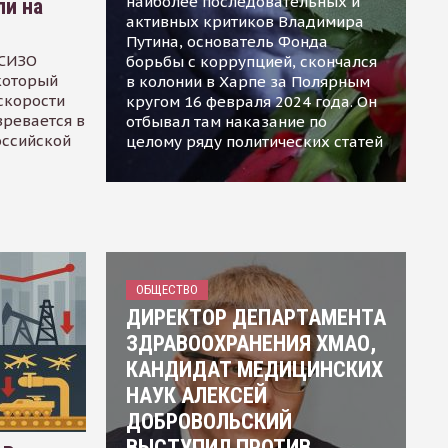
наиболее последовательных и
ли на
активных критиков Владимира
Путина, основатель Фонда
 СИЗО
борьбы с коррупцией, скончался
 который
в колонии в Харпе за Полярным
скорости
кругом 16 февраля 2024 года. Он
зревается в
отбывал там наказание по
оссийской
целому ряду политических статей
ОБЩЕСТВО
ДИРЕКТОР ДЕПАРТАМЕНТА
ЗДРАВООХРАНЕНИЯ ХМАО,
КАНДИДАТ МЕДИЦИНСКИХ
НАУК АЛЕКСЕЙ
ДОБРОВОЛЬСКИЙ
ВЫСТУПИЛ ПРОТИВ