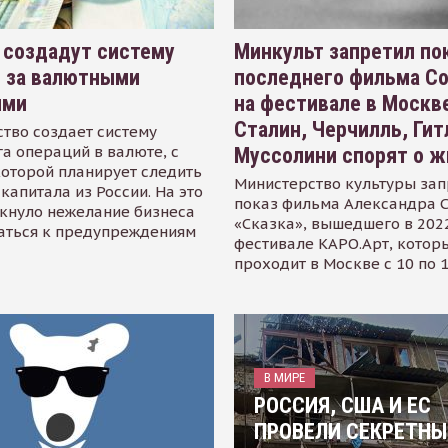
 создадут систему
Минкульт запретил по
я за валютными
последнего фильма С
ями
на фестивале в Москве
Сталин, Черчилль, Гит
тво создает систему
а операций в валюте, с
Муссолини спорят о ж
оторой планирует следить
Министерство культуры зап
капитала из России. На это
показ фильма Александра 
кнуло нежелание бизнеса
«Сказка», вышедшего в 2022
аться к предупреждениям
фестивале КАРО.Арт, котор
проходит в Москве с 10 по 
В МИРЕ
РОССИЯ, США И ЕС
ПРОВЕЛИ СЕКРЕТНЫ