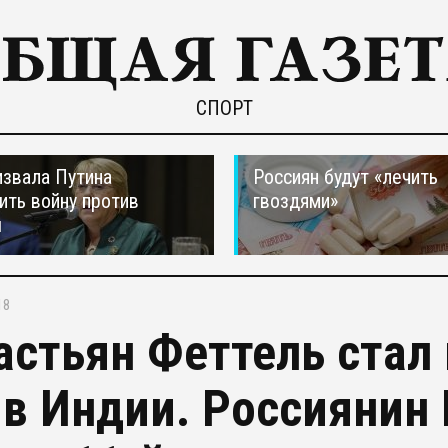
СПОРТ
звала Путина
Россиян будут «лечить
ить войну против
гвоздями»
ы
18
астьян Феттель стал
 в Индии. Россиянин