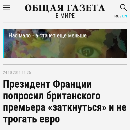
В МИРЕ
RU
/
EN
Нас мало - а станет еще меньше
24.10.2011 11:25
Президент Франции
попросил британского
премьера «заткнуться» и не
трогать евро