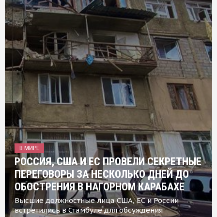
В МИРЕ
РОССИЯ, США И ЕС ПРОВЕЛИ СЕКРЕТНЫЕ
ПЕРЕГОВОРЫ ЗА НЕСКОЛЬКО ДНЕЙ ДО
ОБОСТРЕНИЯ В НАГОРНОМ КАРАБАХЕ
Высшие должностные лица США, ЕС и России
встретились в Стамбуле для обсуждения