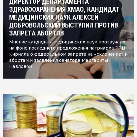
ДИРЕКТОР ДЕПАРТАМЕНТА
ЗДРАВООХРАНЕНИЯ ХМАО, КАНДИДАТ
МЕДИЦИНСКИХ НАУК АЛЕКСЕЙ
ДОБРОВОЛЬСКИЙ ВЫСТУПИЛ ПРОТИВ
ЗАПРЕТА АБОРТОВ
Мнение кандидата медицинских наук прозвучало
на фоне последнего предложения патриарха РПЦ
Кирилла о федеральном запрете на «склонение» к
абортам и заявления сенатора Маргариты
Павловой