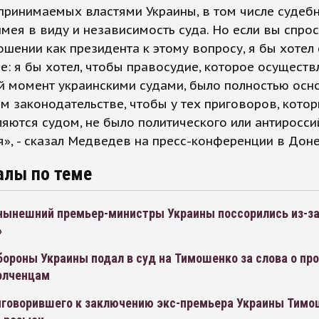
принимаемых властями Украины, в том числе судеб
имея в виду и независимость суда. Но если вы спрос
шении как президента к этому вопросу, я бы хотел 
: я бы хотел, чтобы правосудие, которое осуществ
й момент украинскими судами, было полностью осн
м законодательстве, чтобы у тех приговоров, кото
яются судом, не было политического или антиросси
», - сказал Медведев на пресс-конференции в Доне
алы по теме
нынешний премьер-министры Украины поссорились из-з
»
ороны Украины подал в суд на Тимошенко за слова о пр
олченцам
иговорившего к заключению экс-премьера Украины Тимо