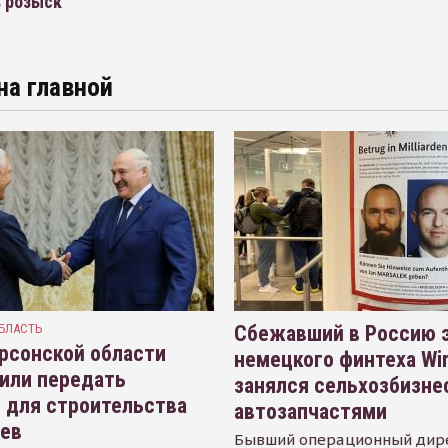
в розыск
на главной
БЛАСТЬ
Сбежавший в Россию э
рсонской области
немецкого финтеха Wi
или передать
занялся сельхозбизне
 для строительства
автозапчастями
иев
Бывший операционный дир