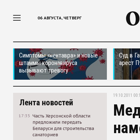
06 АВГУСТА, ЧЕТВЕРГ
Симптомы «кентавра» и новые
Суд в Г
штаммы коронавируса
арест П
вызывают тревогу
19.10.2011 00:
Лента новостей
Мед
17:35
Часть Херсонской области
нам
предложили передать
Беларуси для строительства
санаториев