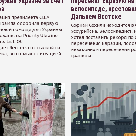
ружия Украине за счет
пересекал Евразию на
ов
велосипеде, арестова
Дальнем Востоке
ация президента США
Трампа одобрила первую
Софиан Сехили находится в
енной помощи для Украины
Уссурийска. Велосипедист,
еханизма Priority Ukraine
хотел поставить рекорд по 
s List. Об
пересечения Евразии, подо
ает Reuters со ссылкой на
незаконном пересечении р
ика, знакомых с ситуацией
границы