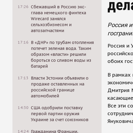
дел
17:26
Сбежавший в Россию экс-
глава немецкого финтеха
Wirecard занялся
Россия и
сельхозбизнесом и
автозапчастями
госграни
17:16
В «ДНР» по трубам отопления
Россия и 
потечет зеленая вода. Таким
российск
образом «власти» решили
бороться со сливом воды из
обоих гос
батарей
В рамках 
17:13
Власти Эстонии объявили о
экономич
продаже оставленных на
Дмитрия 
российской границе
автомобилей
касающиес
Все эти с
14:30
США одобрили поставку
сотруднич
первой партии оружия
Украине за счет союзников
Януковича
14:24
Гражданина Франции,