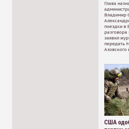
Глава назн
администр
Владимир С
Александр
поездки в 
разговора 
заявил жур
передать М
Азовского 
США одоб