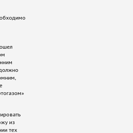
необходимо
бошел
ом
енним
 должно
омним,
е
фтогазом»
тировать
ожу из
нии тех