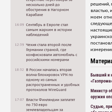
решений, 
несколько дней до
обострения в Нагорном
властью, 
Карабахе
моем отно
следующее
16:09
Сентябрь в Европе стал
настоящи
самым жарким в истории
наблюдений
украинско
постановл
12:39
Чехия стала второй после
измерения
Германии страной, где
конфисковали автомобиль с
Матери
российскими номерами
18:32
В России началась вторая
Бывший и 
волна блокировок VPN по
одному из самых
«Газпрома
распространенных и удобных
протоколов WireGuard
Министр об
оружия оп
17:07
Власти Финляндии заплатят
по 750 евро
Судью, пр
землевладельцам за