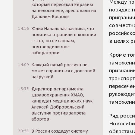
Между пр
который пересекал Евразию
порядке 
на велосипеде, арестовали на
Дальнем Востоке
пригранич
совместно
14:16
Юлия Навальная заявила, что
российско
политика отравили в колонии
в целях р
— это, по ее словам,
подтвердили две
лаборатории
Кроме то
таможенн
14:09
Каждый пятый россиян не
признании
может справиться с долговой
нагрузкой
транспор
пересечен
15:33
Директор департамента
руководит
здравоохранения ХМАО,
кандидат медицинских наук
таможенн
Алексей Добровольский
выступил против запрета
Ряд росси
абортов
Новосибир
областями
20:58
В России создадут систему