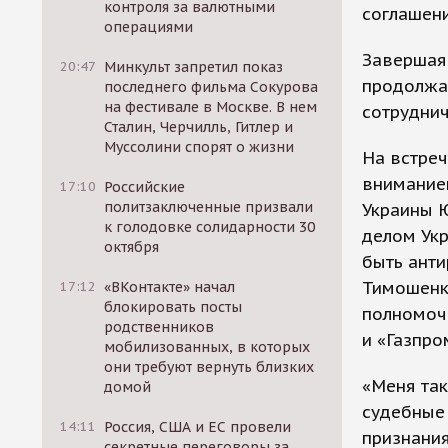
контроля за валютными
соглашени
операциями
Завершая 
20:47
Минкульт запретил показ
продолжа
последнего фильма Сокурова
на фестивале в Москве. В нем
сотруднич
Сталин, Черчилль, Гитлер и
Муссолини спорят о жизни
На встре
внимание
17:10
Российские
политзаключенные призвали
Украины 
к голодовке солидарности 30
делом Укр
октября
быть анти
Тимошенк
17:12
«ВКонтакте» начал
блокировать посты
полномоч
родственников
и «Газпро
мобилизованных, в которых
они требуют вернуть близких
«Меня так
домой
судебные 
14:11
Россия, США и ЕС провели
признания
секретные переговоры за