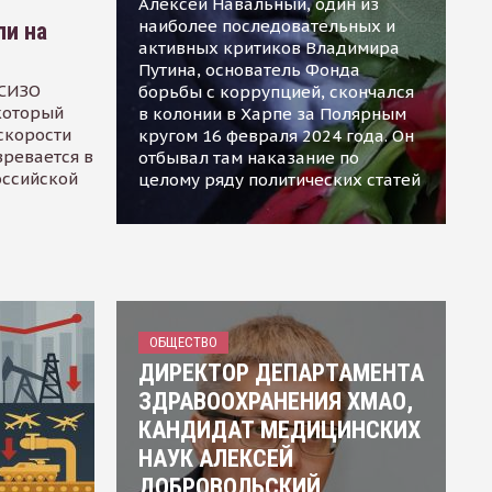
Алексей Навальный, один из
наиболее последовательных и
ли на
активных критиков Владимира
Путина, основатель Фонда
 СИЗО
борьбы с коррупцией, скончался
 который
в колонии в Харпе за Полярным
скорости
кругом 16 февраля 2024 года. Он
зревается в
отбывал там наказание по
оссийской
целому ряду политических статей
ОБЩЕСТВО
ДИРЕКТОР ДЕПАРТАМЕНТА
ЗДРАВООХРАНЕНИЯ ХМАО,
КАНДИДАТ МЕДИЦИНСКИХ
НАУК АЛЕКСЕЙ
ДОБРОВОЛЬСКИЙ