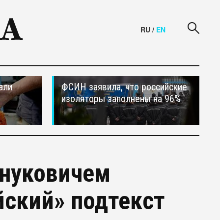
RU
/
EN
али
ФСИН заявила, что российские
изоляторы заполнены на 96%
Януковичем
йский» подтекст