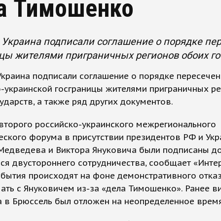
а Тимошенко
 Украина подписали соглашение о порядке пе
цы жителями приграничных регионов обоих гос
Украина подписали соглашение о порядке пересече
о-украинской госграницы жителями приграничных р
ударств, а также ряд других документов.
второго российско-украинского межрегионального
еского форума в присутствии президентов РФ и Ук
Медведева и Виктора Януковича были подписаны д
я двустороннего сотрудничества, сообщает «Инте
обытия происходят на фоне демонстративного отка
ать с Януковичем из-за «дела Тимошенко». Ранее в
 в Брюссель был отложен на неопределенное время