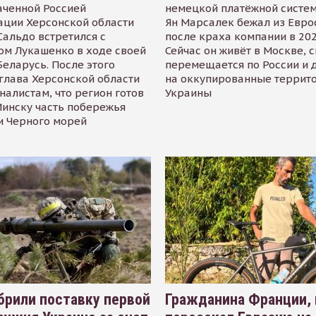
аченной Россией
немецкой платёжной систем
ации Херсонской области
Ян Марсалек бежал из Евр
альдо встретился с
после краха компании в 202
ом Лукашенко в ходе своей
Сейчас он живёт в Москве, 
Беларусь. После этого
перемещается по России и 
глава Херсонской области
на оккупированные террит
налистам, что регион готов
Украины
инску часть побережья
и Черного морей
рили поставку первой
Гражданина Франции,