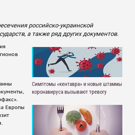
ресечения российско-украинской
ударств, а также ряд других документов.
ния
егионов
раины
Симптомы «кентавра» и новые штаммы
окументы,
коронавируса вызывают тревогу
рфакс».
за Европы
изит
.