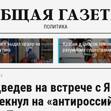
ПОЛИТИКА
ааге выдал ордер на
Крабов и омаров призн
утина
разумными существами
18
ведев на встрече с 
екнул на «антиросси