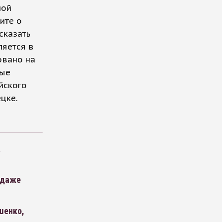
ной
ите о
сказать
ляется в
овано на
рые
йского
цке.
а
одаже
шенко,