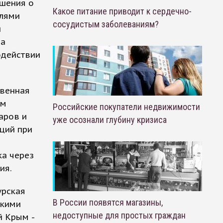
ашения о
Какое питание приводит к сердечно-
елями
сосудистым заболеваниям?
и
на
одействии
твенная
ом
Российские покупатели недвижимости
аров и
уже осознали глубину кризиса
ций при
ка через
ия.
урская
В России появятся магазины,
скими
недоступные для простых граждан
й Крым -