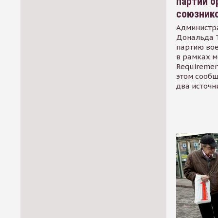
партии о
союзник
Администр
Дональда 
партию во
в рамках м
Requirement
этом сообщ
два источн