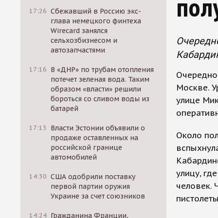
пол
17:26
Сбежавший в Россию экс-
глава немецкого финтеха
Wirecard занялся
Очередн
сельхозбизнесом и
автозапчастями
Кабардин
17:16
В «ДНР» по трубам отопления
Очередно
потечет зеленая вода. Таким
Москве. У
образом «власти» решили
бороться со сливом воды из
улице Мик
батарей
оперативн
17:13
Власти Эстонии объявили о
Около по
продаже оставленных на
вспыхнул
российской границе
автомобилей
Кабардино
улицу, гд
14:30
США одобрили поставку
человек. 
первой партии оружия
Украине за счет союзников
пистолеты
14:24
Гражданина Франции,