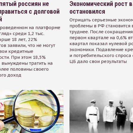
пятый россиян не
Экономический рост в
равиться с долговой
остановился
й
Отрицать серьезные эконо
проблемы в РФ становится 
проведенном на платформе
труднее. После сокращения
гляд» среди 1,2 тыс.
первом квартале на 0,6% в
арше 18 лет, 22%
квартал показал нулевой р
ов заявили, что не могут
экономики. Подавление кр
свои кредитные
и потребительского спроса
сти. При этом 18,5%
ЦБ дало свои результаты
 вынуждены тратить на
олее половины своего
ого доход