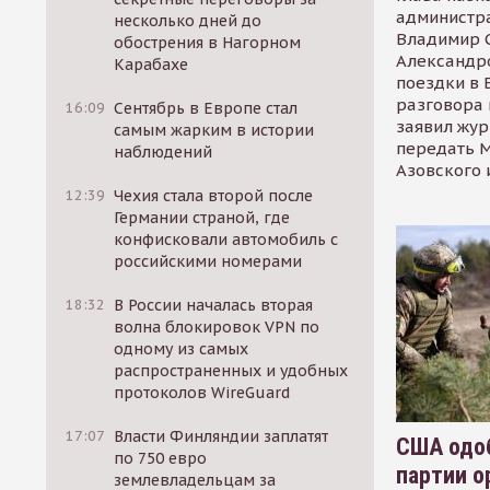
администр
несколько дней до
Владимир С
обострения в Нагорном
Александр
Карабахе
поездки в 
разговора 
16:09
Сентябрь в Европе стал
заявил жур
самым жарким в истории
передать М
наблюдений
Азовского 
12:39
Чехия стала второй после
Германии страной, где
конфисковали автомобиль с
российскими номерами
18:32
В России началась вторая
волна блокировок VPN по
одному из самых
распространенных и удобных
протоколов WireGuard
17:07
Власти Финляндии заплатят
США одоб
по 750 евро
партии о
землевладельцам за