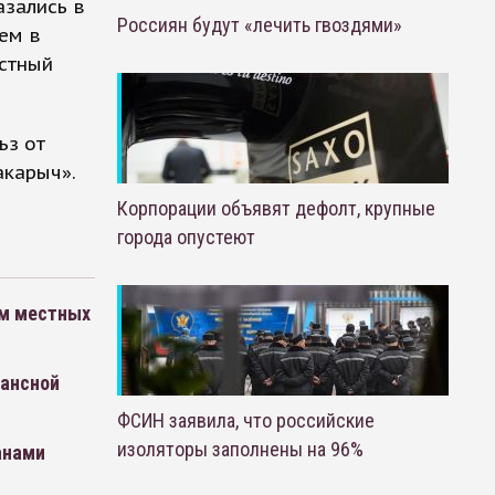
азались в
Россиян будут «лечить гвоздями»
ем в
естный
ьз от
акарыч».
Корпорации объявят дефолт, крупные
города опустеют
ем местных
нансной
ФСИН заявила, что российские
изоляторы заполнены на 96%
анами