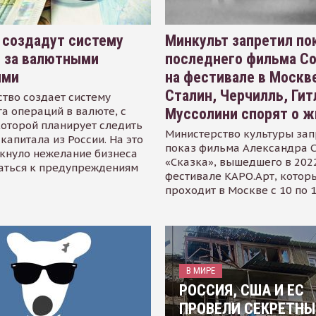
 создадут систему
Минкульт запретил по
я за валютными
последнего фильма С
ями
на фестивале в Москве
Сталин, Черчилль, Гит
тво создает систему
а операций в валюте, с
Муссолини спорят о ж
оторой планирует следить
Министерство культуры зап
капитала из России. На это
показ фильма Александра 
кнуло нежелание бизнеса
«Сказка», вышедшего в 2022
аться к предупреждениям
фестивале КАРО.Арт, котор
проходит в Москве с 10 по 
В МИРЕ
РОССИЯ, США И ЕС
ПРОВЕЛИ СЕКРЕТНЫ