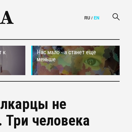
RU
/
EN
т к
Нас мало - а станет еще
меньше
алкарцы не
. Три человека