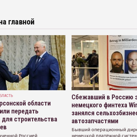
на главной
БЛАСТЬ
Сбежавший в Россию э
рсонской области
немецкого финтеха Wi
или передать
занялся сельхозбизне
 для строительства
автозапчастями
иев
Бывший операционный дир
аченной Россией
немецкой платёжной систем