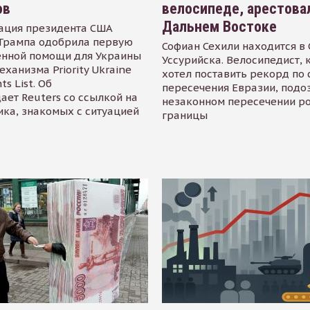
ов
велосипеде, арестова
Дальнем Востоке
ация президента США
Трампа одобрила первую
Софиан Сехили находится в
енной помощи для Украины
Уссурийска. Велосипедист,
еханизма Priority Ukraine
хотел поставить рекорд по 
s List. Об
пересечения Евразии, подо
ает Reuters со ссылкой на
незаконном пересечении р
ика, знакомых с ситуацией
границы