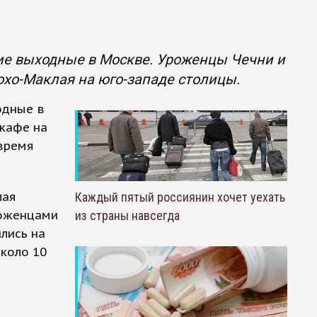
е выходные в Москве. Уроженцы Чечни и
хо-Маклая на юго-западе столицы.
одные в
 кафе на
 время
лая
Каждый пятый россиянин хочет уехать
роженцами
из страны навсегда
лись на
около 10