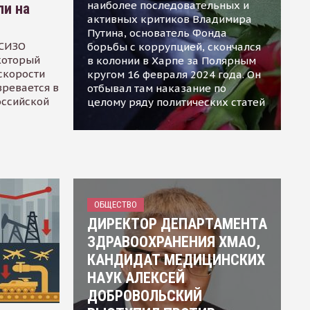
наиболее последовательных и
ли на
активных критиков Владимира
Путина, основатель Фонда
 СИЗО
борьбы с коррупцией, скончался
 который
в колонии в Харпе за Полярным
скорости
кругом 16 февраля 2024 года. Он
зревается в
отбывал там наказание по
оссийской
целому ряду политических статей
ОБЩЕСТВО
ДИРЕКТОР ДЕПАРТАМЕНТА
ЗДРАВООХРАНЕНИЯ ХМАО,
КАНДИДАТ МЕДИЦИНСКИХ
НАУК АЛЕКСЕЙ
ДОБРОВОЛЬСКИЙ