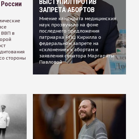
ВЫСТУПИЛ ПРОТИВ
 России
ЗАПРЕТА АБОРТОВ
Мнение кандидата медицинских
мические
наук прозвучало на фоне
все
последнего предложения
 ВВП в
патриарха РПЦ Кирилла о
торой
федеральном запрете на
ост
«склонение» к абортам и
едитования
заявления сенатора Маргариты
 со стороны
Павловой