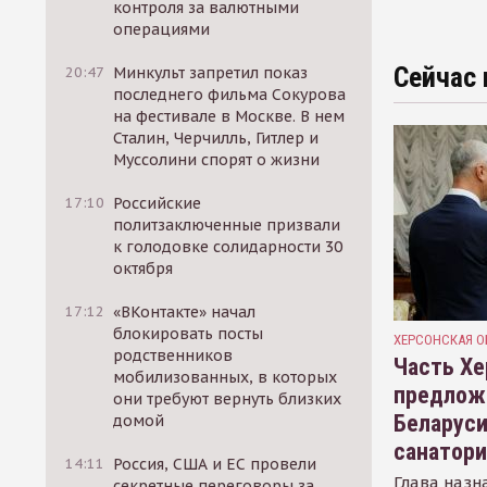
контроля за валютными
операциями
Сейчас 
20:47
Минкульт запретил показ
последнего фильма Сокурова
на фестивале в Москве. В нем
Сталин, Черчилль, Гитлер и
Муссолини спорят о жизни
17:10
Российские
политзаключенные призвали
к голодовке солидарности 30
октября
17:12
«ВКонтакте» начал
блокировать посты
ХЕРСОНСКАЯ О
родственников
Часть Хе
мобилизованных, в которых
предлож
они требуют вернуть близких
Беларуси
домой
санатор
14:11
Россия, США и ЕС провели
Глава назн
секретные переговоры за