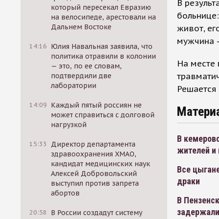
В результ
который пересекал Евразию
больнице:
на велосипеде, арестовали на
Дальнем Востоке
живот, ег
мужчина -
14:16
Юлия Навальная заявила, что
политика отравили в колонии
На месте 
— это, по ее словам,
травматич
подтвердили две
лаборатории
Решается 
14:09
Каждый пятый россиян не
Матери
может справиться с долговой
нагрузкой
В кемеров
15:33
Директор департамента
жителей и
здравоохранения ХМАО,
кандидат медицинских наук
Все цыгане
Алексей Добровольский
драки
выступил против запрета
абортов
В Пензенск
задержали
20:58
В России создадут систему