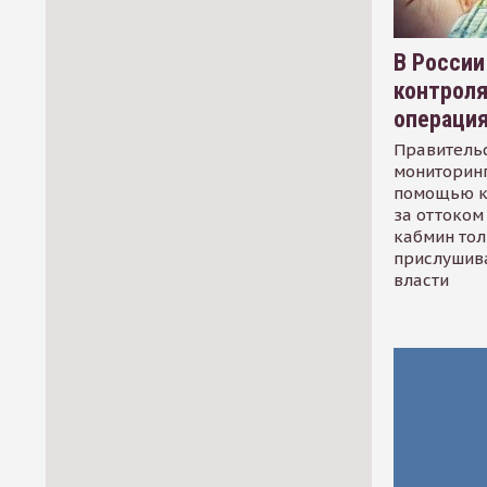
В России
контрол
операци
Правительс
мониторинг
помощью к
за оттоком 
кабмин тол
прислушив
власти