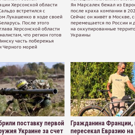
ации Херсонской области
Ян Марсалек бежал из Евр
альдо встретился с
после краха компании в 202
ом Лукашенко в ходе своей
Сейчас он живёт в Москве, 
Беларусь. После этого
перемещается по России и 
глава Херсонской области
на оккупированные террит
налистам, что регион готов
Украины
инску часть побережья
и Черного морей
рили поставку первой
Гражданина Франции,
ружия Украине за счет
пересекал Евразию на