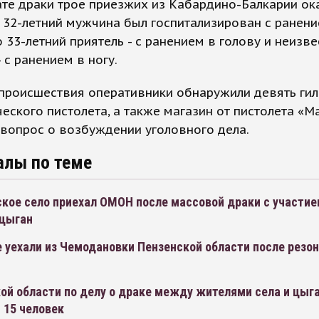
ате драки трое приезжих из Кабардино-Балкарии ок
 32-летний мужчина был госпитализирован с ранени
о 33-летний приятель - с ранением в голову и неизв
 с ранением в ногу.
происшествия оперативники обнаружили девять гил
еского пистолета, а также магазин от пистолета «М
вопрос о возбуждении уголовного дела.
алы по теме
ское село приехал ОМОН после массовой драки с участи
 цыган
 уехали из Чемодановки Пензенской области после резо
ой области по делу о драке между жителями села и цыг
 15 человек