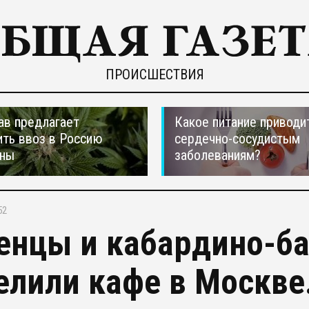
ПРОИСШЕСТВИЯ
ав предлагает
Какое питание приводи
ть ввоз в Россию
сердечно-сосудистым
аны
заболеваниям?
52
енцы и кабардино-б
елили кафе в Москве