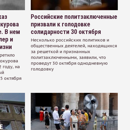
каз
Российские политзаключенные
окурова
призвали к голодовке
. В нем
солидарности 30 октября
лер и
Несколько российских политиков и
общественных деятелей, находящихся
изни
за решеткой и признанных
ретило
политзаключенными, заявили, что
Сокурова
проведут 30 октября однодневную
 году, на
голодовку
ый
15 октября
Е