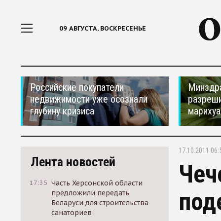
09 АВГУСТА, ВОСКРЕСЕНЬЕ
Российские покупатели
Минздр
недвижимости уже осознали
разреши
глубину кризиса
мариху
17.10.2011 06:
Лента новостей
Чеч
17:35
Часть Херсонской области
под
предложили передать
Беларуси для строительства
санаториев