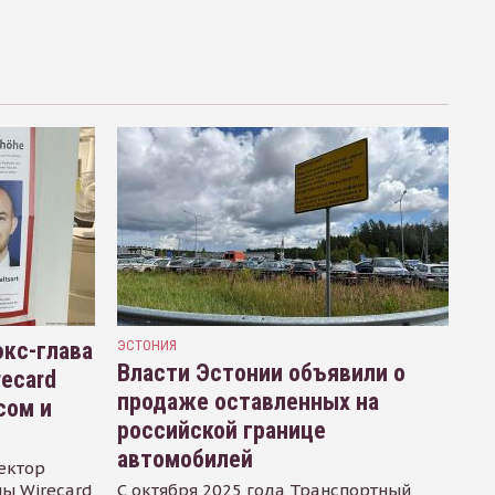
кс-глава
ЭСТОНИЯ
Власти Эстонии объявили о
recard
продаже оставленных на
сом и
российской границе
автомобилей
ектор
ы Wirecard
С октября 2025 года Транспортный