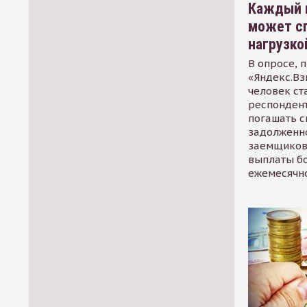
Каждый 
может сп
нагрузко
В опросе, 
«Яндекс.Вз
человек ст
респондент
погашать 
задолженно
заемщиков
выплаты б
ежемесячн