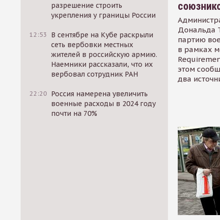
союзник
разрешение строить
укрепления у границы России
Администр
Дональда 
12:53
В сентябре на Кубе раскрыли
партию во
сеть вербовки местных
в рамках м
жителей в российскую армию.
Requirement
Наемники рассказали, что их
этом сообщ
вербовал сотрудник РАН
два источн
22:20
Россия намерена увеличить
военные расходы в 2024 году
почти на 70%