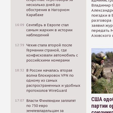
администр
несколько дней до
Владимир С
обострения в Нагорном
Александр
Карабахе
поездки в 
разговора 
16:09
Сентябрь в Европе стал
заявил жур
самым жарким в истории
передать М
наблюдений
Азовского 
12:39
Чехия стала второй после
Германии страной, где
конфисковали автомобиль с
российскими номерами
18:32
В России началась вторая
волна блокировок VPN по
одному из самых
распространенных и удобных
протоколов WireGuard
США одоб
17:07
Власти Финляндии заплатят
партии о
по 750 евро
землевладельцам за
союзник