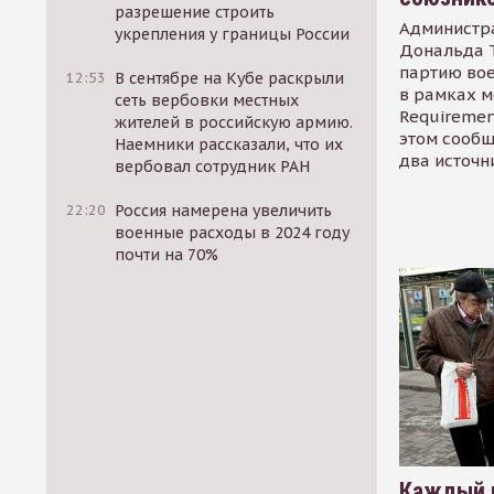
разрешение строить
Администр
укрепления у границы России
Дональда 
партию во
12:53
В сентябре на Кубе раскрыли
в рамках м
сеть вербовки местных
Requirement
жителей в российскую армию.
этом сообщ
Наемники рассказали, что их
два источн
вербовал сотрудник РАН
22:20
Россия намерена увеличить
военные расходы в 2024 году
почти на 70%
Каждый 