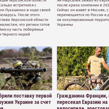
ации Херсонской области
Ян Марсалек бежал из Евр
альдо встретился с
после краха компании в 202
ом Лукашенко в ходе своей
Сейчас он живёт в Москве, 
Беларусь. После этого
перемещается по России и 
глава Херсонской области
на оккупированные террит
налистам, что регион готов
Украины
инску часть побережья
и Черного морей
рили поставку первой
Гражданина Франции,
ружия Украине за счет
пересекал Евразию на
ов
велосипеде, арестова