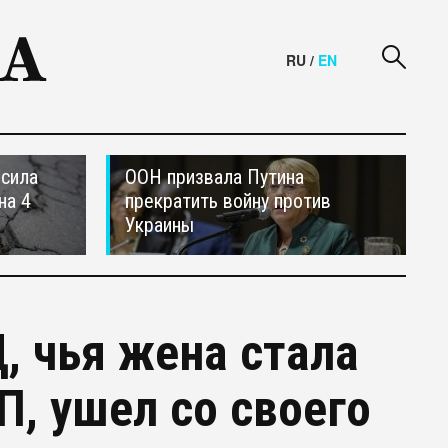
RU
/
EN
осила
ООН призвала Путина
на 4
прекратить войну против
Украины
, чья жена стала
, ушел со своего