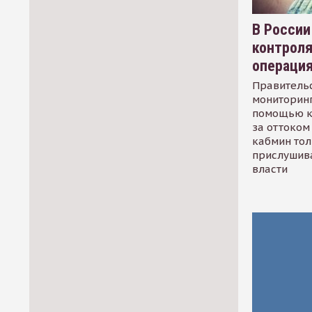
В России
контрол
операци
Правительс
мониторинг
помощью к
за оттоком 
кабмин тол
прислушив
власти