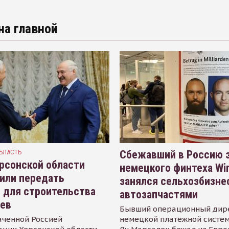
на главной
БЛАСТЬ
Сбежавший в Россию э
рсонской области
немецкого финтеха Wi
или передать
занялся сельхозбизне
 для строительства
автозапчастями
иев
Бывший операционный дир
аченной Россией
немецкой платёжной систем