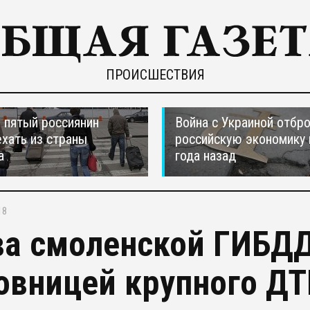
ПРОИСШЕСТВИЯ
пятый россиянин
Война с Украиной отбр
ехать из страны
российскую экономику 
а
года назад
18
ва смоленской ГИБДД
овницей крупного ДТП