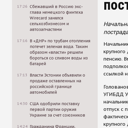
пос
17:26
Сбежавший в Россию экс-
глава немецкого финтеха
Wirecard занялся
Начальни
сельхозбизнесом и
автозапчастями
пострада
17:16
В «ДНР» по трубам отопления
Начальник
потечет зеленая вода. Таким
крупного 
образом «власти» решили
бороться со сливом воды из
пенсию. 
батарей
подполков
ссылкой н
17:13
Власти Эстонии объявили о
продаже оставленных на
Голованов
российской границе
автомобилей
УГИБДД У
начальник
14:30
США одобрили поставку
отпуск с
первой партии оружия
Украине за счет союзников
фактическ
крупного 
14:24
Гражданина Франции,