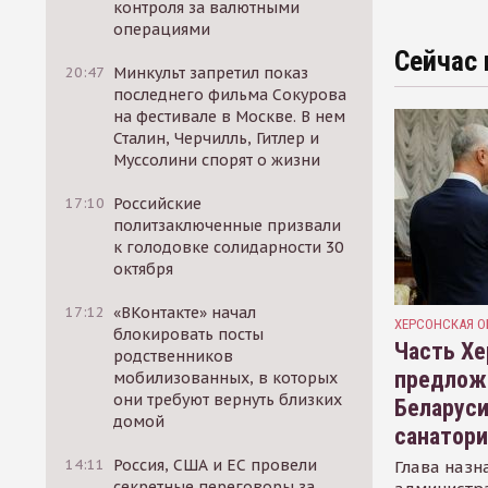
контроля за валютными
операциями
Сейчас 
20:47
Минкульт запретил показ
последнего фильма Сокурова
на фестивале в Москве. В нем
Сталин, Черчилль, Гитлер и
Муссолини спорят о жизни
17:10
Российские
политзаключенные призвали
к голодовке солидарности 30
октября
17:12
«ВКонтакте» начал
ХЕРСОНСКАЯ О
блокировать посты
Часть Хе
родственников
предлож
мобилизованных, в которых
они требуют вернуть близких
Беларуси
домой
санатор
14:11
Россия, США и ЕС провели
Глава назн
секретные переговоры за