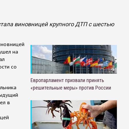
стала виновницей крупного ДТП с шестью
иновницей
ушел на
ал
ости со
Европарламент призвали принять
льника
«решительные меры» против России
дыдущий
ел в
ицей