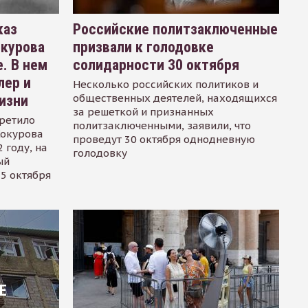
каз
Российские политзаключенные
окурова
призвали к голодовке
. В нем
солидарности 30 октября
лер и
Несколько российских политиков и
общественных деятелей, находящихся
изни
за решеткой и признанных
ретило
политзаключенными, заявили, что
Сокурова
проведут 30 октября однодневную
 году, на
голодовку
ый
15 октября
Е