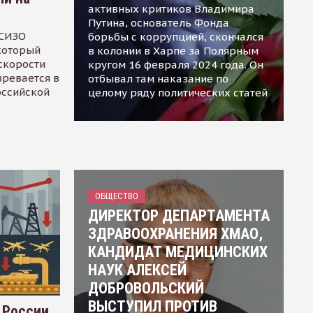
активных критиков Владимира
Путина, основатель Фонда
 СИЗО
борьбы с коррупцией, скончался
 который
в колонии в Харпе за Полярным
скорости
кругом 16 февраля 2024 года. Он
зревается в
отбывал там наказание по
оссийской
целому ряду политических статей
ОБЩЕСТВО
ДИРЕКТОР ДЕПАРТАМЕНТА
ЗДРАВООХРАНЕНИЯ ХМАО,
КАНДИДАТ МЕДИЦИНСКИХ
НАУК АЛЕКСЕЙ
ДОБРОВОЛЬСКИЙ
ВЫСТУПИЛ ПРОТИВ
 России