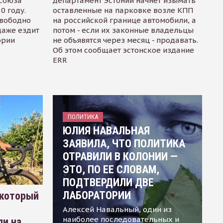
осоюза
департамент Эстонии начнет изымать
0 году.
оставленные на парковке возле КПП
свободно
на российской границе автомобили, а
даже ездит
потом - если их законные владельцы
ории
не объявятся через месяц - продавать.
Об этом сообщает эстонское издание
ERR
ПОЛИТИКА
ЮЛИЯ НАВАЛЬНАЯ
ЗАЯВИЛА, ЧТО ПОЛИТИКА
ОТРАВИЛИ В КОЛОНИИ —
ЭТО, ПО ЕЕ СЛОВАМ,
ПОДТВЕРДИЛИ ДВЕ
ЛАБОРАТОРИИ
 который
Алексей Навальный, один из
наиболее последовательных и
ли на