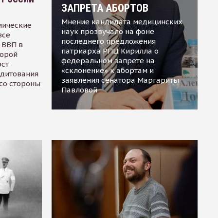
ЗАПРЕТА АБОРТОВ
Мнение кандидата медицинских
мические
наук прозвучало на фоне
все
последнего предложения
 ВВП в
патриарха РПЦ Кирилла о
торой
федеральном запрете на
ост
«склонение» к абортам и
едитования
заявления сенатора Маргариты
 со стороны
Павловой