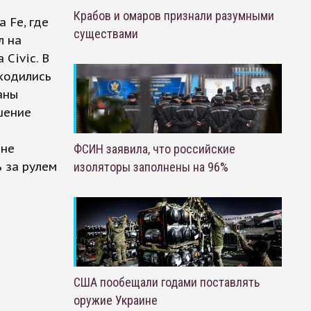
Крабов и омаров признали разумными
 Fe, где
существами
л на
Civic. В
ходились
ганы
шение
 не
ФСИН заявила, что российские
 за рулем
изоляторы заполнены на 96%
США пообещали годами поставлять
оружие Украине