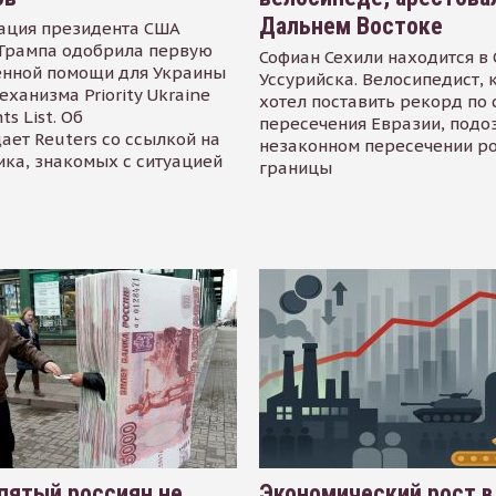
Дальнем Востоке
ация президента США
Трампа одобрила первую
Софиан Сехили находится в
енной помощи для Украины
Уссурийска. Велосипедист,
еханизма Priority Ukraine
хотел поставить рекорд по 
s List. Об
пересечения Евразии, подо
ает Reuters со ссылкой на
незаконном пересечении р
ика, знакомых с ситуацией
границы
пятый россиян не
Экономический рост в