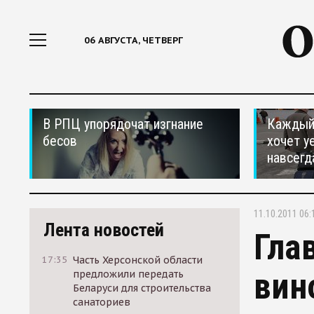
06 АВГУСТА, ЧЕТВЕРГ
В РПЦ упорядочат изгнание
Каждый 
бесов
хочет у
навсегд
11.10.2011 06:
Лента новостей
Гла
17:35
Часть Херсонской области
вин
предложили передать
Беларуси для строительства
санаториев