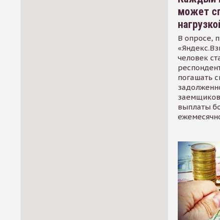
может сп
нагрузко
В опросе, 
«Яндекс.Вз
человек ст
респондент
погашать 
задолженно
заемщиков
выплаты б
ежемесячн