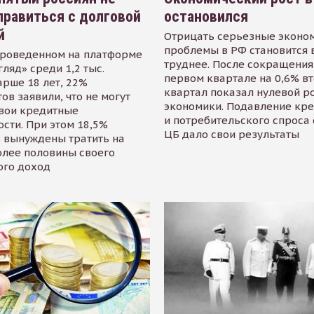
равиться с долговой
остановился
й
Отрицать серьезные эконо
проблемы в РФ становится 
проведенном на платформе
труднее. После сокращения
гляд» среди 1,2 тыс.
первом квартале на 0,6% в
арше 18 лет, 22%
квартал показал нулевой р
ов заявили, что не могут
экономики. Подавление кр
свои кредитные
и потребительского спроса
сти. При этом 18,5%
ЦБ дало свои результаты
 вынуждены тратить на
олее половины своего
ого доход