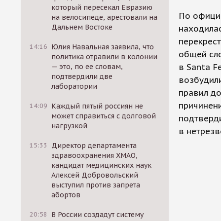
который пересекал Евразию
По официа
на велосипеде, арестовали на
Дальнем Востоке
находилас
перекрест
14:16
Юлия Навальная заявила, что
общей сло
политика отравили в колонии
в Santa F
— это, по ее словам,
подтвердили две
возбудили
лаборатории
правил д
причинени
14:09
Каждый пятый россиян не
может справиться с долговой
подтверди
нагрузкой
в нетрезв
15:33
Директор департамента
здравоохранения ХМАО,
кандидат медицинских наук
Алексей Добровольский
выступил против запрета
абортов
20:58
В России создадут систему