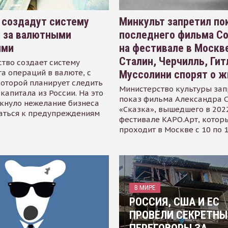
 создадут систему
Минкульт запретил по
я за валютными
последнего фильма С
ями
на фестивале в Москве
Сталин, Черчилль, Гит
тво создает систему
а операций в валюте, с
Муссолини спорят о ж
оторой планирует следить
Министерство культуры зап
капитала из России. На это
показ фильма Александра 
кнуло нежелание бизнеса
«Сказка», вышедшего в 2022
аться к предупреждениям
фестивале КАРО.Арт, котор
проходит в Москве с 10 по 
В МИРЕ
РОССИЯ, США И ЕС
ПРОВЕЛИ СЕКРЕТНЫ