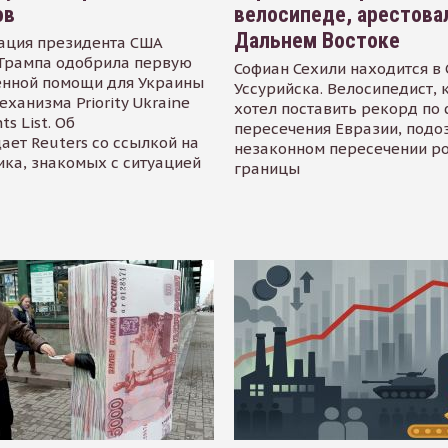
ов
велосипеде, арестова
Дальнем Востоке
ация президента США
Трампа одобрила первую
Софиан Сехили находится в
енной помощи для Украины
Уссурийска. Велосипедист,
еханизма Priority Ukraine
хотел поставить рекорд по 
s List. Об
пересечения Евразии, подо
ает Reuters со ссылкой на
незаконном пересечении р
ика, знакомых с ситуацией
границы