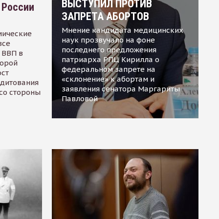
ВЫСТУПИЛ ПРОТИВ
 России
ЗАПРЕТА АБОРТОВ
Мнение кандидата медицинских
мические
наук прозвучало на фоне
все
последнего предложения
 ВВП в
патриарха РПЦ Кирилла о
торой
федеральном запрете на
ост
«склонение» к абортам и
едитования
заявления сенатора Маргариты
 со стороны
Павловой