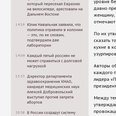
уровня бе
который пересекал Евразию
давно пре
на велосипеде, арестовали на
Дальнем Востоке
женщину, 
отмечают
14:16
Юлия Навальная заявила, что
политика отравили в колонии
По их ут
— это, по ее словам,
сказать т
подтвердили две
лаборатории
кухне в к
узурпиро
14:09
Каждый пятый россиян не
может справиться с долговой
Авторы о
нагрузкой
каждого п
15:33
Директор департамента
лидера «П
здравоохранения ХМАО,
президент
кандидат медицинских наук
Алексей Добровольский
выступил против запрета
Между те
абортов
утверждаю
провокац
20:58
В России создадут систему