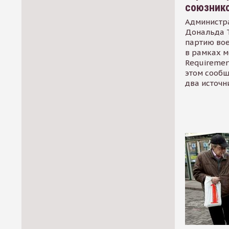
союзник
Администр
Дональда 
партию во
в рамках м
Requirement
этом сообщ
два источн