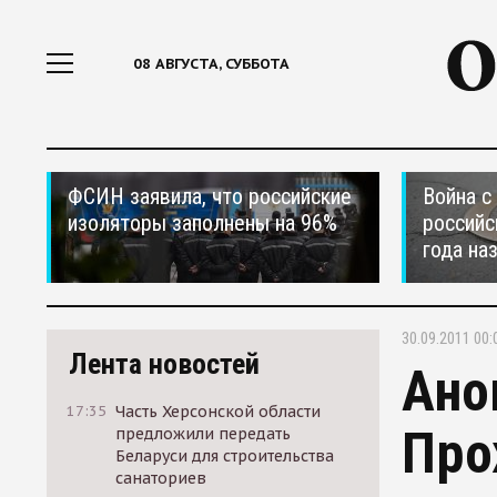
08 АВГУСТА, СУББОТА
ФСИН заявила, что российские
Война с
изоляторы заполнены на 96%
российс
года на
30.09.2011 00:
Лента новостей
Ано
17:35
Часть Херсонской области
Про
предложили передать
Беларуси для строительства
санаториев