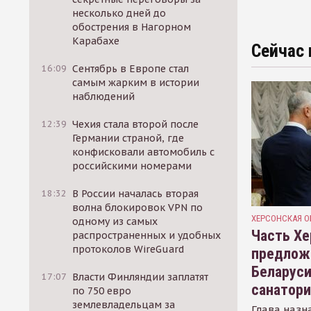
несколько дней до
обострения в Нагорном
Карабахе
Сейчас 
16:09
Сентябрь в Европе стал
самым жарким в истории
наблюдений
12:39
Чехия стала второй после
Германии страной, где
конфисковали автомобиль с
российскими номерами
18:32
В России началась вторая
волна блокировок VPN по
ХЕРСОНСКАЯ О
одному из самых
Часть Хе
распространенных и удобных
протоколов WireGuard
предлож
Беларуси
17:07
Власти Финляндии заплатят
санатор
по 750 евро
землевладельцам за
Глава назн