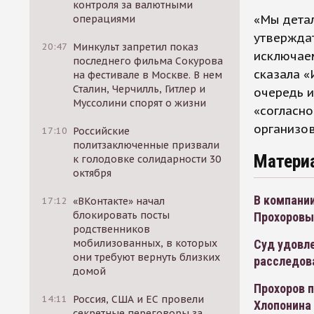
контроля за валютными
«Мы дета
операциями
утверждат
20:47
Минкульт запретил показ
исключаем
последнего фильма Сокурова
сказала 
на фестивале в Москве. В нем
Сталин, Черчилль, Гитлер и
очередь и
Муссолини спорят о жизни
«согласно
организов
17:10
Российские
политзаключенные призвали
Матери
к голодовке солидарности 30
октября
В компани
17:12
«ВКонтакте» начал
блокировать посты
Прохоровы
родственников
мобилизованных, в которых
Суд удовле
они требуют вернуть близких
расследова
домой
Прохоров п
14:11
Россия, США и ЕС провели
Хлопонина
секретные переговоры за