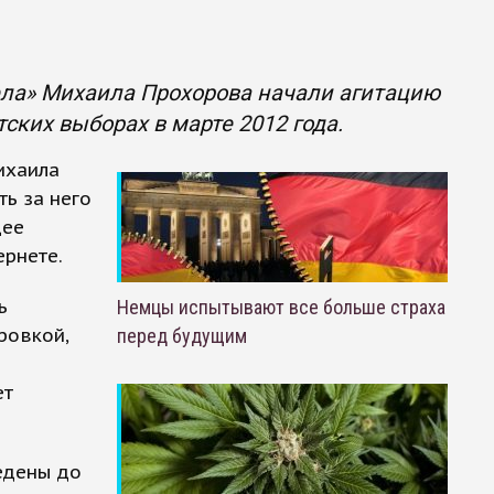
ела» Михаила Прохорова начали агитацию
тских выборах в марте 2012 года.
ихаила
ть за него
щее
рнете.
ь
Немцы испытывают все больше страха
ровкой,
перед будущим
ет
ведены до