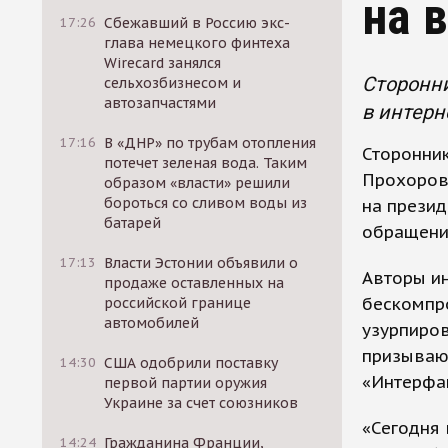
на 
17:26
Сбежавший в Россию экс-
глава немецкого финтеха
Wirecard занялся
Сторонни
сельхозбизнесом и
автозапчастями
в интерн
17:16
В «ДНР» по трубам отопления
Сторонни
потечет зеленая вода. Таким
Прохорова
образом «власти» решили
бороться со сливом воды из
на презид
батарей
обращение
17:13
Власти Эстонии объявили о
Авторы ин
продаже оставленных на
бескомпр
российской границе
автомобилей
узурпиров
призываю
14:30
США одобрили поставку
«Интерфа
первой партии оружия
Украине за счет союзников
«Сегодня 
14:24
Гражданина Франции,