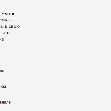
м мы не
м», -
а. В свою
 что,
ие
ом
-за
 вилле