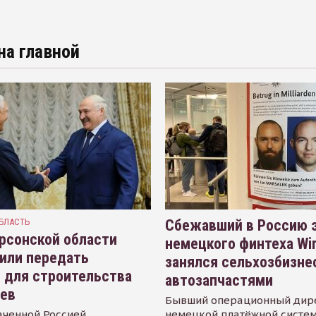
на главной
БЛАСТЬ
Сбежавший в Россию э
рсонской области
немецкого финтеха Wi
или передать
занялся сельхозбизне
 для строительства
автозапчастями
иев
Бывший операционный дир
аченной Россией
немецкой платёжной систем