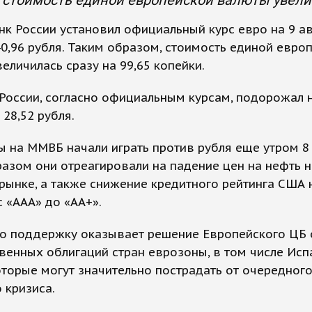
 стоимость единой европейской валюты увелич
к России установил официальный курс евро на 9 ав
0,96 рубля. Таким образом, стоимость единой евро
еличилась сразу на 99,65 копейки.
России, согласно официальным курсам, подорожал 
 28,52 рубля.
 на ММВБ начали играть против рубля еще утром 8 
азом они отреагировали на падение цен на нефть н
ынке, а также снижение кредитного рейтинга США 
с «ААА» до «АА+».
ро поддержку оказывает решение Европейского ЦБ 
венных облигаций стран еврозоны, в том числе Исп
оторые могут значительно пострадать от очередного
 кризиса.