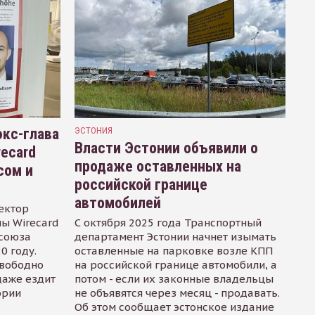
кс-глава
ЭСТОНИЯ
Власти Эстонии объявили о
recard
продаже оставленных на
сом и
российской границе
автомобилей
ектор
ы Wirecard
С октября 2025 года Транспортный
осоюза
департамент Эстонии начнет изымать
0 году.
оставленные на парковке возле КПП
свободно
на российской границе автомобили, а
даже ездит
потом - если их законные владельцы
ории
не объявятся через месяц - продавать.
Об этом сообщает эстонское издание