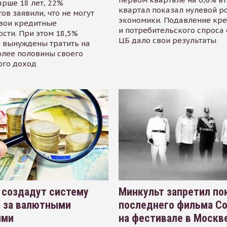
арше 18 лет, 22%
квартал показал нулевой р
ов заявили, что не могут
экономики. Подавление кр
свои кредитные
и потребительского спроса
сти. При этом 18,5%
ЦБ дало свои результаты
 вынуждены тратить на
олее половины своего
ого доход
 создадут систему
Минкульт запретил по
я за валютными
последнего фильма С
ями
на фестивале в Москве