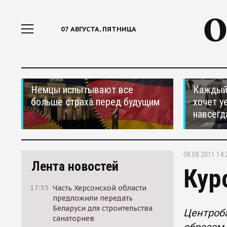
07 АВГУСТА, ПЯТНИЦА
Немцы испытывают все
Каждый 
больше страха перед будущим
хочет у
навсегд
08.08.2011 14:
Лента новостей
Кур
17:35
Часть Херсонской области
предложили передать
Беларуси для строительства
Центроба
санаториев