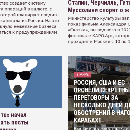
Сталин, Черчилль, Гит
тво создает систему
а операций в валюте, с
Муссолини спорят о ж
оторой планирует следить
Министерство культуры зап
капитала из России. На это
показ фильма Александра 
кнуло нежелание бизнеса
«Сказка», вышедшего в 2022
аться к предупреждениям
фестивале КАРО.Арт, котор
проходит в Москве с 10 по 
В МИРЕ
РОССИЯ, США И ЕС
ПРОВЕЛИ СЕКРЕТНЫ
ПЕРЕГОВОРЫ ЗА
НЕСКОЛЬКО ДНЕЙ Д
ОБОСТРЕНИЯ В НАГ
те» начал
КАРАБАХЕ
вать посты
Высшие должностные ли
нников