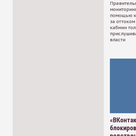
Правительс
мониторинг
помощью к
за оттоком 
кабмин тол
прислушив
власти
«ВКонтак
блокиро
родстве