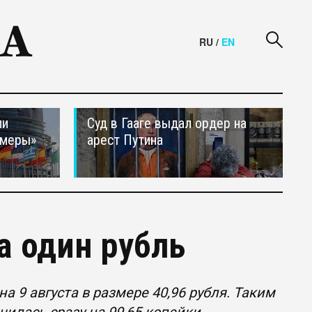
RU
/
EN
ли
Суд в Гааге выдал ордер на
 меры»
арест Путина
а один рубль
 9 августа в размере 40,96 рубля. Таким