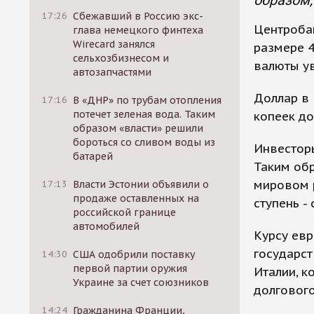
образом,
17:26
Сбежавший в Россию экс-
Центробан
глава немецкого финтеха
Wirecard занялся
размере 4
сельхозбизнесом и
валюты ув
автозапчастями
Доллар в 
17:16
В «ДНР» по трубам отопления
потечет зеленая вода. Таким
копеек до
образом «власти» решили
бороться со сливом воды из
Инвесторы
батарей
Таким обр
мировом р
17:13
Власти Эстонии объявили о
продаже оставленных на
ступень - 
российской границе
автомобилей
Курсу ев
государст
14:30
США одобрили поставку
первой партии оружия
Италии, к
Украине за счет союзников
долгового
14:24
Гражданина Франции,