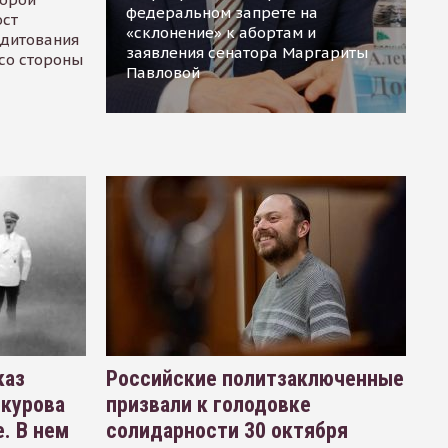
федеральном запрете на
ост
«склонение» к абортам и
едитования
заявления сенатора Маргариты
 со стороны
Павловой
каз
Российские политзаключенные
окурова
призвали к голодовке
. В нем
солидарности 30 октября