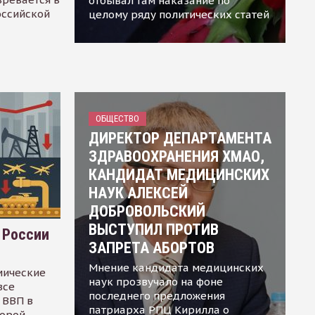
отбывал там наказание по
оссийской
целому ряду политических статей
ОБЩЕСТВО
ДИРЕКТОР ДЕПАРТАМЕНТА
ЗДРАВООХРАНЕНИЯ ХМАО,
КАНДИДАТ МЕДИЦИНСКИХ
НАУК АЛЕКСЕЙ
ДОБРОВОЛЬСКИЙ
ВЫСТУПИЛ ПРОТИВ
 России
ЗАПРЕТА АБОРТОВ
Мнение кандидата медицинских
мические
наук прозвучало на фоне
все
последнего предложения
 ВВП в
патриарха РПЦ Кирилла о
торой