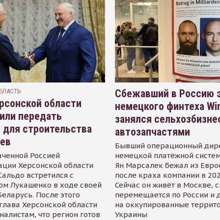
БЛАСТЬ
Сбежавший в Россию э
рсонской области
немецкого финтеха Wi
или передать
занялся сельхозбизне
 для строительства
автозапчастями
иев
Бывший операционный дир
аченной Россией
немецкой платёжной систем
ации Херсонской области
Ян Марсалек бежал из Евр
альдо встретился с
после краха компании в 202
ом Лукашенко в ходе своей
Сейчас он живёт в Москве, 
Беларусь. После этого
перемещается по России и 
глава Херсонской области
на оккупированные террит
налистам, что регион готов
Украины