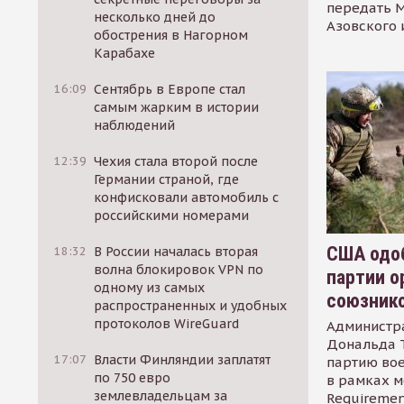
передать М
несколько дней до
Азовского 
обострения в Нагорном
Карабахе
16:09
Сентябрь в Европе стал
самым жарким в истории
наблюдений
12:39
Чехия стала второй после
Германии страной, где
конфисковали автомобиль с
российскими номерами
США одоб
18:32
В России началась вторая
волна блокировок VPN по
партии о
одному из самых
союзник
распространенных и удобных
протоколов WireGuard
Администр
Дональда 
17:07
Власти Финляндии заплатят
партию во
по 750 евро
в рамках м
землевладельцам за
Requirement