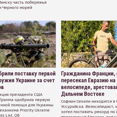
инску часть побережья
и Черного морей
рили поставку первой
Гражданина Франции,
ружия Украине за счет
пересекал Евразию на
ов
велосипеде, арестова
Дальнем Востоке
ация президента США
Трампа одобрила первую
Софиан Сехили находится в
енной помощи для Украины
Уссурийска. Велосипедист,
еханизма Priority Ukraine
хотел поставить рекорд по 
s List. Об
пересечения Евразии, подо