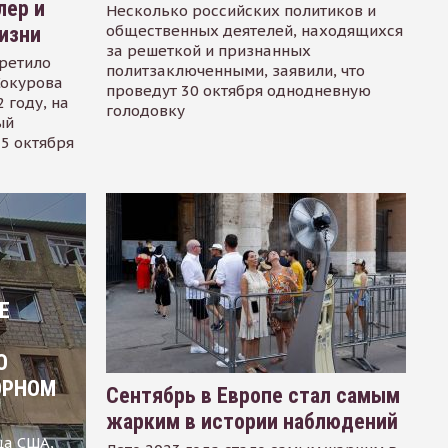
лер и
Несколько российских политиков и
общественных деятелей, находящихся
изни
за решеткой и признанных
ретило
политзаключенными, заявили, что
Сокурова
проведут 30 октября однодневную
 году, на
голодовку
ый
15 октября
Е
О
ОРНОМ
Сентябрь в Европе стал самым
жарким в истории наблюдений
ца США,