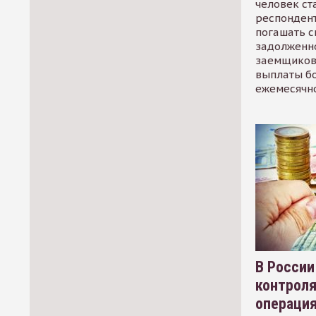
человек ст
респондент
погашать 
задолженно
заемщиков
выплаты б
ежемесячн
В России
контрол
операци