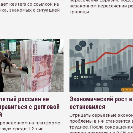
ает Reuters со ссылкой на
незаконном пересечении р
ика, знакомых с ситуацией
границы
пятый россиян не
Экономический рост в
равиться с долговой
остановился
й
Отрицать серьезные эконо
проблемы в РФ становится 
проведенном на платформе
труднее. После сокращения
гляд» среди 1,2 тыс.
первом квартале на 0,6% в