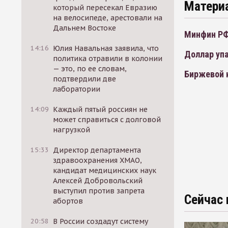
Матери
который пересекал Евразию
на велосипеде, арестовали на
Дальнем Востоке
Минфин РФ
14:16
Юлия Навальная заявила, что
Доллар упа
политика отравили в колонии
— это, по ее словам,
Биржевой к
подтвердили две
лаборатории
14:09
Каждый пятый россиян не
может справиться с долговой
нагрузкой
15:33
Директор департамента
здравоохранения ХМАО,
кандидат медицинских наук
Алексей Добровольский
выступил против запрета
Сейчас 
абортов
20:58
В России создадут систему