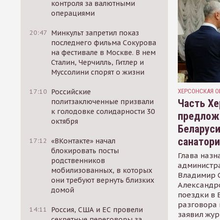
контроля за валютными
операциями
20:47
Минкульт запретил показ
последнего фильма Сокурова
на фестивале в Москве. В нем
Сталин, Черчилль, Гитлер и
Муссолини спорят о жизни
ХЕРСОНСКАЯ О
17:10
Российские
Часть Хе
политзаключенные призвали
к голодовке солидарности 30
предлож
октября
Беларуси
санатор
17:12
«ВКонтакте» начал
блокировать посты
Глава назн
родственников
администр
мобилизованных, в которых
Владимир С
они требуют вернуть близких
Александр
домой
поездки в 
разговора 
14:11
Россия, США и ЕС провели
заявил жур
секретные переговоры за