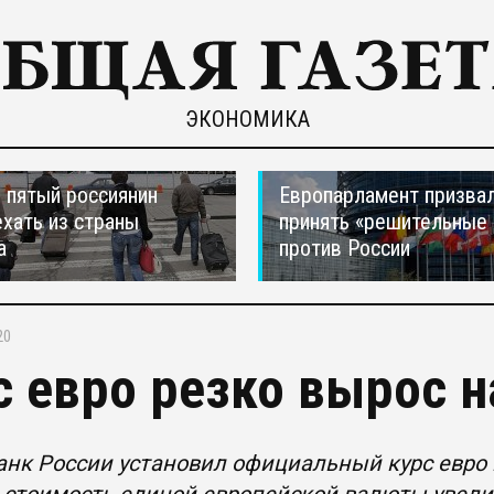
ЭКОНОМИКА
пятый россиянин
Европарламент призва
ехать из страны
принять «решительные
а
против России
20
с евро резко вырос н
нк России установил официальный курс евро на