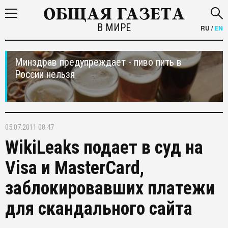
В МИРЕ
RU
/
EN
Минздрав предупреждает - пиво пить в
России нельзя
05.07.2011 08:47
WikiLeaks подает в суд на
Visa и MasterCard,
заблокировавших платежи
для скандального сайта