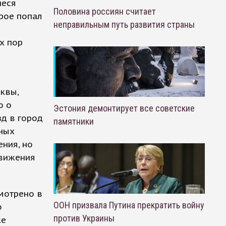
иеся
Половина россиян считает
рое попал
неправильным путь развития страны
х пор
квы,
ю о
Эстония демонтирует все советские
зд в город
памятники
ных
ения, но
движения
мотрено в
ООН призвала Путина прекратить войну
о
против Украины
же