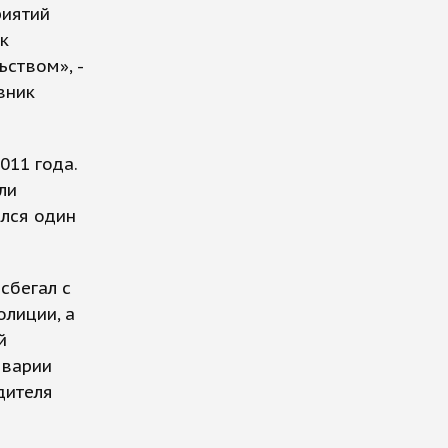
риятий
к
ством», -
вник
011 года.
ли
лся один
сбегал с
олиции, а
й
аварии
дителя