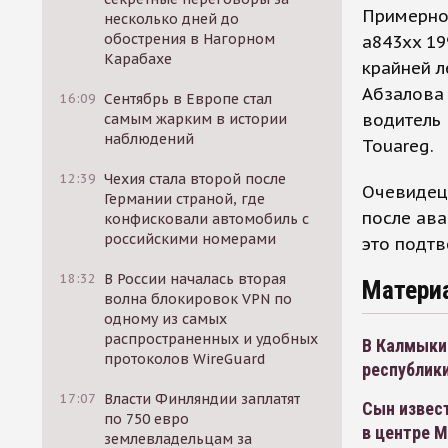
Примерно 
несколько дней до
обострения в Нагорном
a843xx 19
Карабахе
крайней л
Абзалова 
16:09
Сентябрь в Европе стал
водитель 
самым жарким в истории
наблюдений
Touareg.
12:39
Чехия стала второй после
Очевидец 
Германии страной, где
после ава
конфисковали автомобиль с
российскими номерами
это подт
18:32
В России началась вторая
Матери
волна блокировок VPN по
одному из самых
распространенных и удобных
В Калмыкии
протоколов WireGuard
республики
17:07
Власти Финляндии заплатят
Сын извест
по 750 евро
в центре 
землевладельцам за