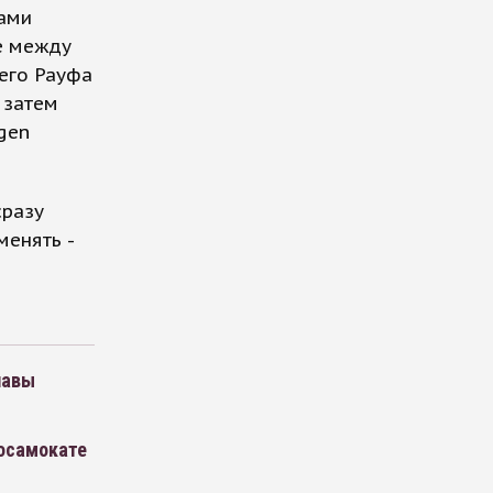
рами
е между
него Рауфа
 затем
gen
сразу
менять -
лавы
росамокате