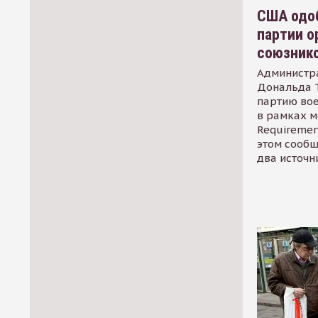
США одоб
партии о
союзник
Администр
Дональда 
партию во
в рамках м
Requirement
этом сообщ
два источн