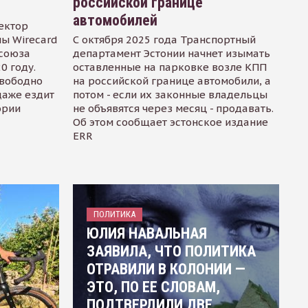
российской границе
автомобилей
ектор
ы Wirecard
С октября 2025 года Транспортный
осоюза
департамент Эстонии начнет изымать
0 году.
оставленные на парковке возле КПП
свободно
на российской границе автомобили, а
даже ездит
потом - если их законные владельцы
ории
не объявятся через месяц - продавать.
Об этом сообщает эстонское издание
ERR
ПОЛИТИКА
ЮЛИЯ НАВАЛЬНАЯ
ЗАЯВИЛА, ЧТО ПОЛИТИКА
ОТРАВИЛИ В КОЛОНИИ —
ЭТО, ПО ЕЕ СЛОВАМ,
ПОДТВЕРДИЛИ ДВЕ