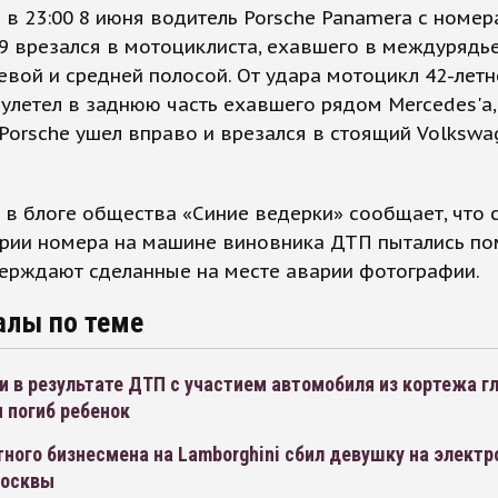
в 23:00 8 июня водитель Porsche Panamera с номе
9 врезался в мотоциклиста, ехавшего в междурядь
евой и средней полосой. От удара мотоцикл 42-лет
улетел в заднюю часть ехавшего рядом Mercedes'а,
Porsche ушел вправо и врезался в стоящий Volkswa
в блоге общества «Синие ведерки» сообщает, что 
рии номера на машине виновника ДТП пытались по
верждают сделанные на месте аварии фотографии.
алы по теме
 в результате ДТП с участием автомобиля из кортежа г
 погиб ребенок
ного бизнесмена на Lamborghini сбил девушку на элект
Москвы