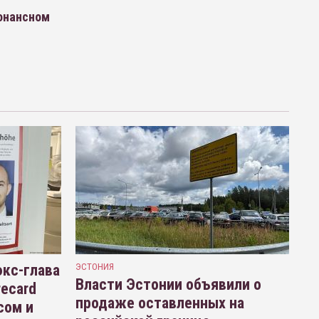
зонансном
кс-глава
ЭСТОНИЯ
Власти Эстонии объявили о
recard
продаже оставленных на
сом и