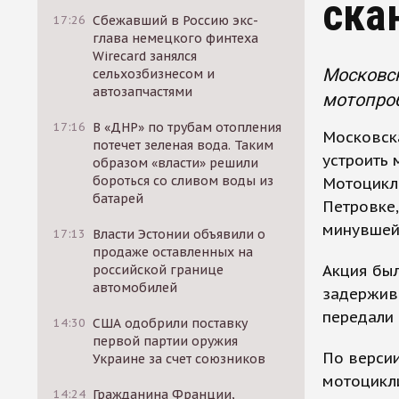
ска
17:26
Сбежавший в Россию экс-
глава немецкого финтеха
Wirecard занялся
Московс
сельхозбизнесом и
автозапчастями
мотопроб
17:16
В «ДНР» по трубам отопления
Московск
потечет зеленая вода. Таким
устроить 
образом «власти» решили
бороться со сливом воды из
Мотоцикли
батарей
Петровке,
минувшей
17:13
Власти Эстонии объявили о
продаже оставленных на
Акция был
российской границе
автомобилей
задержива
передали 
14:30
США одобрили поставку
первой партии оружия
По версии
Украине за счет союзников
мотоцикли
14:24
Гражданина Франции,