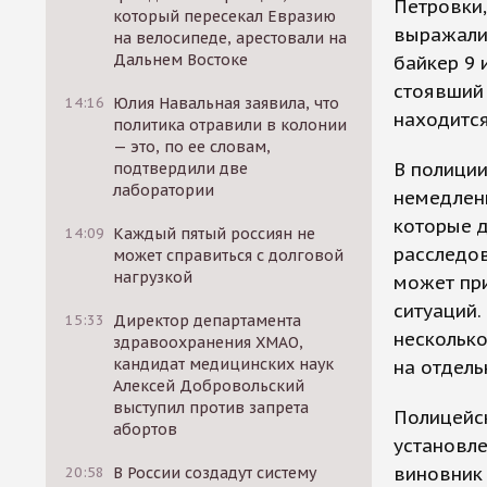
Петровки,
который пересекал Евразию
выражали
на велосипеде, арестовали на
Дальнем Востоке
байкер 9 
стоявший 
14:16
Юлия Навальная заявила, что
находится
политика отравили в колонии
— это, по ее словам,
В полиции
подтвердили две
лаборатории
немедлен
которые 
14:09
Каждый пятый россиян не
расследов
может справиться с долговой
нагрузкой
может пр
ситуаций.
15:33
Директор департамента
несколько
здравоохранения ХМАО,
кандидат медицинских наук
на отдель
Алексей Добровольский
выступил против запрета
Полицейск
абортов
установле
виновник
20:58
В России создадут систему