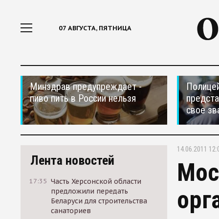
07 АВГУСТА, ПЯТНИЦА
Минздрав предупреждает -
Полицей
пиво пить в России нельзя
предста
свое зв
14.06.2011 12:
Лента новостей
Мос
17:35
Часть Херсонской области
орг
предложили передать
Беларуси для строительства
санаториев