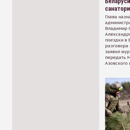
Беларуси
санатор
Глава назн
администр
Владимир С
Александр
поездки в 
разговора 
заявил жур
передать М
Азовского 