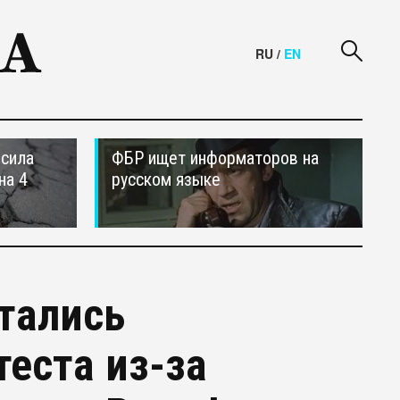
RU
/
EN
осила
ФБР ищет информаторов на
на 4
русском языке
тались
еста из-за