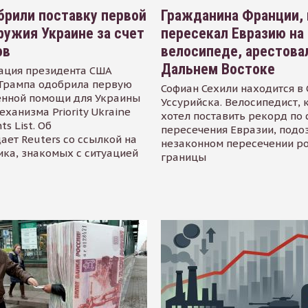
рили поставку первой
Гражданина Франции,
ружия Украине за счет
пересекал Евразию на
ов
велосипеде, арестова
Дальнем Востоке
ация президента США
Трампа одобрила первую
Софиан Сехили находится в
енной помощи для Украины
Уссурийска. Велосипедист,
еханизма Priority Ukraine
хотел поставить рекорд по 
s List. Об
пересечения Евразии, подо
ает Reuters со ссылкой на
незаконном пересечении р
ика, знакомых с ситуацией
границы