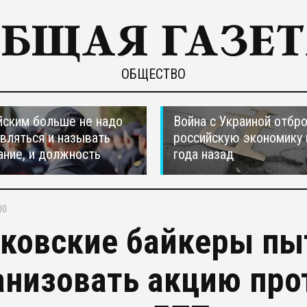
ОБЩЕСТВО
ским больше не надо
Война с Украиной отбр
вляться и называть
российскую экономику 
ание, и должность
года назад
00
ковские байкеры пы
анизовать акцию прот