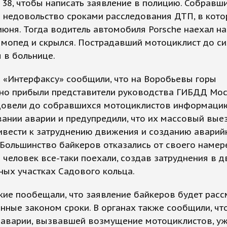
 38, чтобы написать заявление в полицию. Собравш
 недовольство сроками расследования ДТП, в кото
июня. Тогда водитель автомобиля Porsche наехал на
мопед и скрылся. Пострадавший мотоциклист до си
 в больнице.
 «Интерфаксу» сообщили, что на Воробьевы горы
но прибыли представители руководства ГИБДД Мос
довели до собравшихся мотоциклистов информаци
ании аварии и предупредили, что их массовый вые
ивести к затруднению движения и созданию аварий
 Большинство байкеров отказались от своего намер
 человек все-таки поехали, создав затруднения в 
ных участках Садового кольца.
ие пообещали, что заявление байкеров будет расс
нные законом сроки. В органах также сообщили, чт
 аварии, вызвавшей возмущение мотоциклистов, у