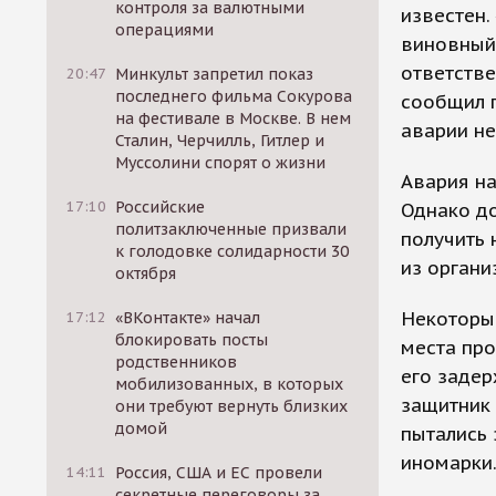
контроля за валютными
известен
операциями
виновный 
ответстве
20:47
Минкульт запретил показ
последнего фильма Сокурова
сообщил п
на фестивале в Москве. В нем
аварии не
Сталин, Черчилль, Гитлер и
Муссолини спорят о жизни
Авария на
17:10
Российские
Однако до
политзаключенные призвали
получить 
к голодовке солидарности 30
из органи
октября
Некоторые
17:12
«ВКонтакте» начал
блокировать посты
места про
родственников
его задер
мобилизованных, в которых
защитник 
они требуют вернуть близких
домой
пытались 
иномарки
14:11
Россия, США и ЕС провели
секретные переговоры за