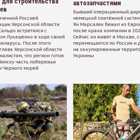
 для строительства
автозапчастями
иев
Бывший операционный дир
аченной Россией
немецкой платёжной систем
ации Херсонской области
Ян Марсалек бежал из Евр
альдо встретился с
после краха компании в 202
ом Лукашенко в ходе своей
Сейчас он живёт в Москве, 
Беларусь. После этого
перемещается по России и 
глава Херсонской области
на оккупированные террит
налистам, что регион готов
Украины
инску часть побережья
и Черного морей