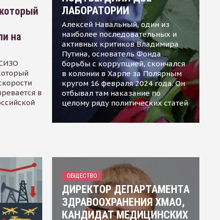
ЛАБОРАТОРИИ
 который
Алексей Навальный, один из
наиболее последовательных и
ли на
активных критиков Владимира
Путина, основатель Фонда
 СИЗО
борьбы с коррупцией, скончался
 который
в колонии в Харпе за Полярным
скорости
кругом 16 февраля 2024 года. Он
зревается в
отбывал там наказание по
оссийской
целому ряду политических статей
ОБЩЕСТВО
ДИРЕКТОР ДЕПАРТАМЕНТА
ЗДРАВООХРАНЕНИЯ ХМАО,
КАНДИДАТ МЕДИЦИНСКИХ