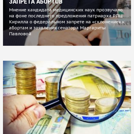
ЗАПРЕТА АБОРТОВ
Мнение кандидата медицинских наук прозвучало
на фоне последнего предложения патриарха РПЦ
Кирилла о федеральном запрете на «склонение» к
абортам и заявления сенатора Маргариты
Павловой