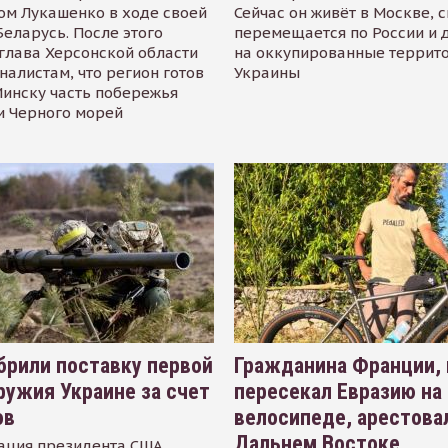
ом Лукашенко в ходе своей
Сейчас он живёт в Москве, 
Беларусь. После этого
перемещается по России и 
глава Херсонской области
на оккупированные террит
налистам, что регион готов
Украины
инску часть побережья
и Черного морей
рили поставку первой
Гражданина Франции,
ружия Украине за счет
пересекал Евразию на
ов
велосипеде, арестова
Дальнем Востоке
ация президента США