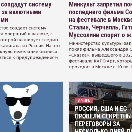
 создадут систему
Минкульт запретил по
я за валютными
последнего фильма С
ями
на фестивале в Москве
Сталин, Черчилль, Гит
тво создает систему
а операций в валюте, с
Муссолини спорят о ж
оторой планирует следить
Министерство культуры зап
капитала из России. На это
показ фильма Александра 
кнуло нежелание бизнеса
«Сказка», вышедшего в 2022
аться к предупреждениям
фестивале КАРО.Арт, котор
проходит в Москве с 10 по 
В МИРЕ
РОССИЯ, США И ЕС
ПРОВЕЛИ СЕКРЕТНЫ
ПЕРЕГОВОРЫ ЗА
НЕСКОЛЬКО ДНЕЙ Д