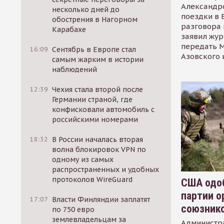
Александр
несколько дней до
поездки в 
обострения в Нагорном
разговора 
Карабахе
заявил жур
передать М
16:09
Сентябрь в Европе стал
Азовского 
самым жарким в истории
наблюдений
12:39
Чехия стала второй после
Германии страной, где
конфисковали автомобиль с
российскими номерами
18:32
В России началась вторая
волна блокировок VPN по
одному из самых
распространенных и удобных
протоколов WireGuard
США одоб
партии о
17:07
Власти Финляндии заплатят
союзник
по 750 евро
землевладельцам за
Администр