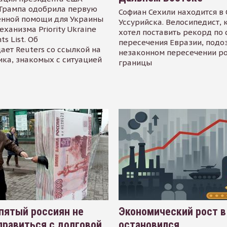
Трампа одобрила первую
Софиан Сехили находится в
енной помощи для Украины
Уссурийска. Велосипедист,
еханизма Priority Ukraine
хотел поставить рекорд по 
s List. Об
пересечения Евразии, подо
ает Reuters со ссылкой на
незаконном пересечении р
ика, знакомых с ситуацией
границы
пятый россиян не
Экономический рост в
равиться с долговой
остановился