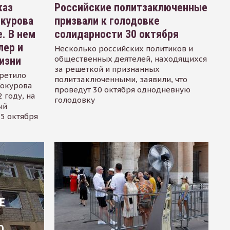
каз
Российские политзаключенные
окурова
призвали к голодовке
. В нем
солидарности 30 октября
лер и
Несколько российских политиков и
общественных деятелей, находящихся
изни
за решеткой и признанных
ретило
политзаключенными, заявили, что
Сокурова
проведут 30 октября однодневную
 году, на
голодовку
ый
15 октября
Е
О