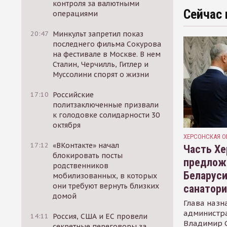
контроля за валютными
Сейчас 
операциями
20:47
Минкульт запретил показ
последнего фильма Сокурова
на фестивале в Москве. В нем
Сталин, Черчилль, Гитлер и
Муссолини спорят о жизни
17:10
Российские
политзаключенные призвали
к голодовке солидарности 30
октября
ХЕРСОНСКАЯ О
17:12
«ВКонтакте» начал
Часть Хе
блокировать посты
предлож
родственников
Беларуси
мобилизованных, в которых
они требуют вернуть близких
санатор
домой
Глава назн
администр
14:11
Россия, США и ЕС провели
Владимир С
секретные переговоры за