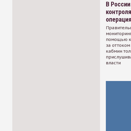
В России
контрол
операци
Правительс
мониторинг
помощью к
за оттоком 
кабмин тол
прислушив
власти