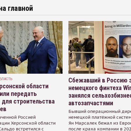
на главной
БЛАСТЬ
Сбежавший в Россию э
рсонской области
немецкого финтеха Wi
или передать
занялся сельхозбизне
 для строительства
автозапчастями
иев
Бывший операционный дир
аченной Россией
немецкой платёжной систем
ации Херсонской области
Ян Марсалек бежал из Евр
альдо встретился с
после краха компании в 202