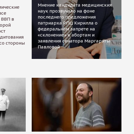
Мнение кандидата медицинских
мические
наук прозвучало на фоне
все
последнего предложения
 ВВП в
патриарха РПЦ Кирилла о
торой
федеральном запрете на
ост
«склонение» к абортам и
едитования
заявления сенатора Маргариты
 со стороны
Павловой