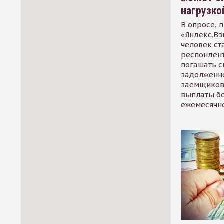
нагрузко
В опросе, 
«Яндекс.Вз
человек ст
респондент
погашать 
задолженно
заемщиков
выплаты б
ежемесячн