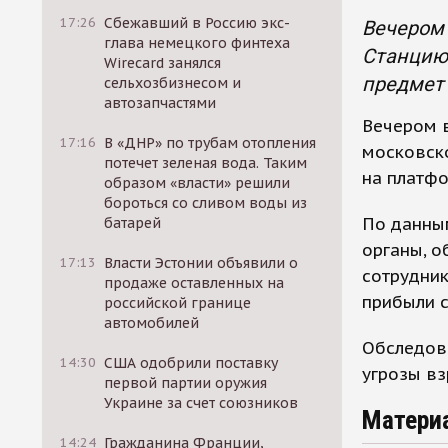
17:26
Сбежавший в Россию экс-
Вечером 
глава немецкого финтеха
Станцию 
Wirecard занялся
предмет 
сельхозбизнесом и
автозапчастями
Вечером в
17:16
В «ДНР» по трубам отопления
московско
потечет зеленая вода. Таким
на платфо
образом «власти» решили
бороться со сливом воды из
По данны
батарей
органы, о
17:13
Власти Эстонии объявили о
сотрудни
продаже оставленных на
прибыли 
российской границе
автомобилей
Обследова
14:30
США одобрили поставку
угрозы вз
первой партии оружия
Украине за счет союзников
Матери
14:24
Гражданина Франции,