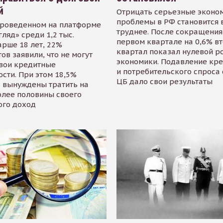
й
Отрицать серьезные эконо
проблемы в РФ становится 
проведенном на платформе
труднее. После сокращения
гляд» среди 1,2 тыс.
первом квартале на 0,6% в
арше 18 лет, 22%
квартал показал нулевой р
ов заявили, что не могут
экономики. Подавление кр
свои кредитные
и потребительского спроса
сти. При этом 18,5%
ЦБ дало свои результаты
 вынуждены тратить на
олее половины своего
ого доход