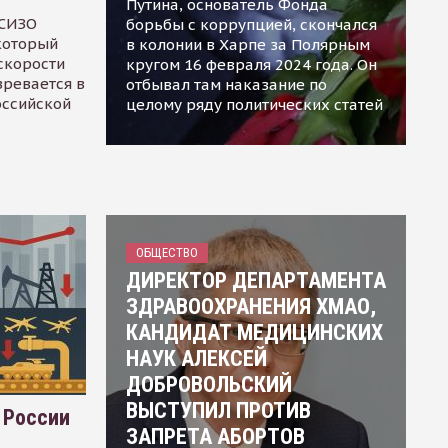
Путина, основатель Фонда
 СИЗО
борьбы с коррупцией, скончался
 который
в колонии в Харпе за Полярным
скорости
кругом 16 февраля 2024 года. Он
зревается в
отбывал там наказание по
оссийской
целому ряду политических статей
ОБЩЕСТВО
ДИРЕКТОР ДЕПАРТАМЕНТА
ЗДРАВООХРАНЕНИЯ ХМАО,
КАНДИДАТ МЕДИЦИНСКИХ
НАУК АЛЕКСЕЙ
ДОБРОВОЛЬСКИЙ
ВЫСТУПИЛ ПРОТИВ
 России
ЗАПРЕТА АБОРТОВ