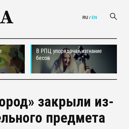
RU
/
EN
е
В РПЦ упорядочат изгнание
бесов
ород» закрыли из-
ельного предмета