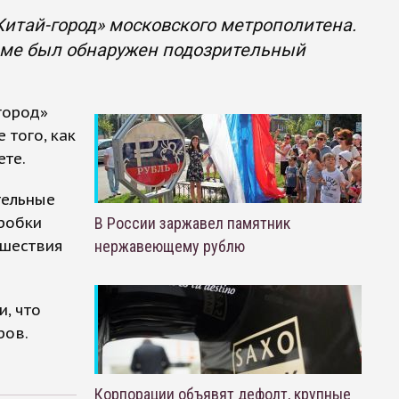
Китай-город» московского метрополитена.
орме был обнаружен подозрительный
город»
 того, как
ете.
тельные
робки
В России заржавел памятник
сшествия
нержавеющему рублю
, что
ров.
Корпорации объявят дефолт, крупные