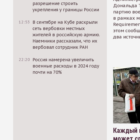
разрешение строить
Дональда 
укрепления у границы России
партию во
в рамках м
12:53
В сентябре на Кубе раскрыли
Requirement
сеть вербовки местных
этом сообщ
жителей в российскую армию.
два источн
Наемники рассказали, что их
вербовал сотрудник РАН
22:20
Россия намерена увеличить
военные расходы в 2024 году
почти на 70%
Каждый 
может сп