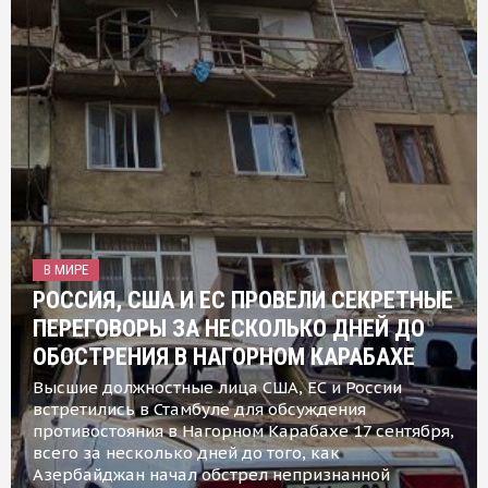
В МИРЕ
РОССИЯ, США И ЕС ПРОВЕЛИ СЕКРЕТНЫЕ
ПЕРЕГОВОРЫ ЗА НЕСКОЛЬКО ДНЕЙ ДО
ОБОСТРЕНИЯ В НАГОРНОМ КАРАБАХЕ
Высшие должностные лица США, ЕС и России
встретились в Стамбуле для обсуждения
противостояния в Нагорном Карабахе 17 сентября,
всего за несколько дней до того, как
Азербайджан начал обстрел непризнанной