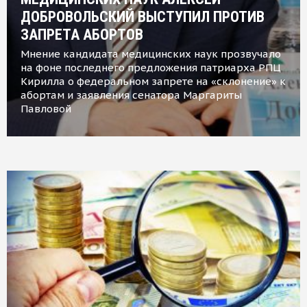
ДОБРОВОЛЬСКИЙ ВЫСТУПИЛ ПРОТИВ
ЗАПРЕТА АБОРТОВ
Мнение кандидата медицинских наук прозвучало
на фоне последнего предложения патриарха РПЦ
Кирилла о федеральном запрете на «склонение» к
абортам и заявления сенатора Маргариты
Павловой