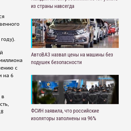
из страны навсегда
ся
венного
году).
ай
АвтоВАЗ назвал цены на машины без
 миллиона
подушек безопасности
нению с
и на 6
 в
сть,
ФСИН заявила, что российские
,8
изоляторы заполнены на 96%