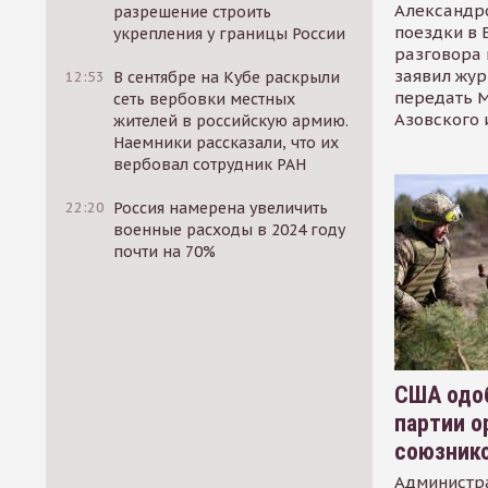
Александр
разрешение строить
поездки в 
укрепления у границы России
разговора 
заявил жур
12:53
В сентябре на Кубе раскрыли
передать М
сеть вербовки местных
Азовского 
жителей в российскую армию.
Наемники рассказали, что их
вербовал сотрудник РАН
22:20
Россия намерена увеличить
военные расходы в 2024 году
почти на 70%
США одоб
партии о
союзник
Администр