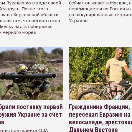
ом Лукашенко в ходе своей
Сейчас он живёт в Москве, 
Беларусь. После этого
перемещается по России и 
глава Херсонской области
на оккупированные террит
налистам, что регион готов
Украины
инску часть побережья
и Черного морей
рили поставку первой
Гражданина Франции,
ружия Украине за счет
пересекал Евразию на
ов
велосипеде, арестова
Дальнем Востоке
ация президента США