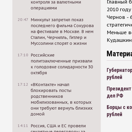
Главный б
контроля за валютными
операциями
2010 году
Чернов - 
20:47
Минкульт запретил показ
стратегич
последнего фильма Сокурова
на фестивале в Москве. В нем
Меньше в
Сталин, Черчилль, Гитлер и
Кудашкин 
Муссолини спорят о жизни
Матери
17:10
Российские
политзаключенные призвали
к голодовке солидарности 30
Губернатор
октября
рублей
17:12
«ВКонтакте» начал
Президент
блокировать посты
дел РФ
родственников
мобилизованных, в которых
Борцы с ко
они требуют вернуть близких
рублей
домой
14:11
Россия, США и ЕС провели
секретные переговоры за