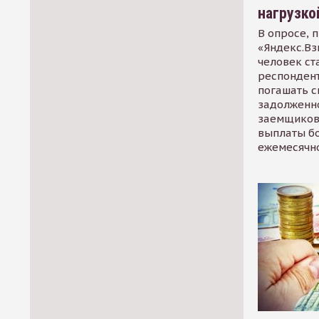
нагрузко
В опросе, 
«Яндекс.Вз
человек ст
респондент
погашать 
задолженно
заемщиков
выплаты б
ежемесячн