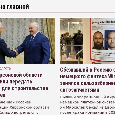
на главной
БЛАСТЬ
Сбежавший в Россию э
рсонской области
немецкого финтеха Wi
или передать
занялся сельхозбизне
 для строительства
автозапчастями
иев
Бывший операционный дир
аченной Россией
немецкой платёжной систем
ации Херсонской области
Ян Марсалек бежал из Евр
альдо встретился с
после краха компании в 202