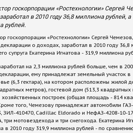
тор госкорпорации «Ростехнологии» Сергей Че
 заработал в 2010 году 36,8 миллиона рублей, а 
а рублей.
ор госкорпорации «Ростехнологии» Сергей Чемезов,
декларации о доходах, заработал в 2010 году 36,8
 его супруга Екатерина Игнатова - 319,9 миллиона ру
аработал на 2,3 миллиона рублей больше, чем в 200
декларации, ему принадлежат земельный участок в
ье (6,3 гектара), на котором расположены жилой до
адратных метров), гостевой дом (513,3 квадратных 
 хозяйственных построек (общая площадь - 814 кв
Кроме того, Чемезову принадлежат автомобили ГАЗ-
, ЗИЛ-410470, Cadillac Eldorado и НефАЗ-4208-10-17
, три мотовездехода и три снегохода. Екатерина И
а в 2010 году 319,9 миллиона рублей - по сравнению