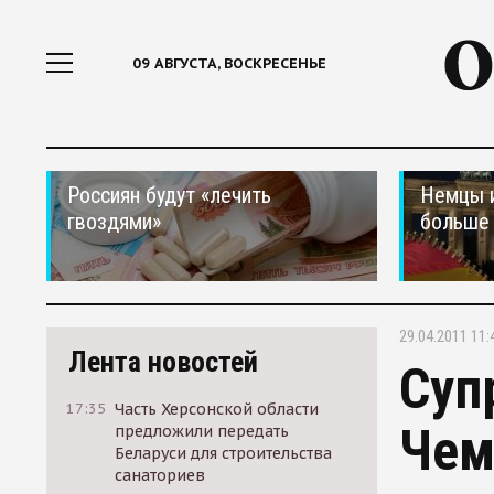
09 АВГУСТА, ВОСКРЕСЕНЬЕ
Россиян будут «лечить
Немцы 
гвоздями»
больше 
29.04.2011 11:
Лента новостей
Суп
17:35
Часть Херсонской области
Чем
предложили передать
Беларуси для строительства
санаториев