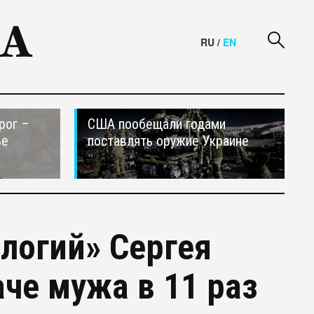
RU
/
EN
рог –
США пообещали годами
ье
поставлять оружие Украине
ологий» Сергея
че мужа в 11 раз