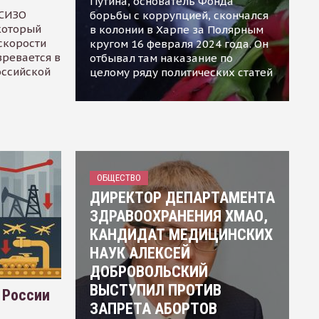
Путина, основатель Фонда
 СИЗО
борьбы с коррупцией, скончался
 который
в колонии в Харпе за Полярным
скорости
кругом 16 февраля 2024 года. Он
зревается в
отбывал там наказание по
оссийской
целому ряду политических статей
ОБЩЕСТВО
ДИРЕКТОР ДЕПАРТАМЕНТА
ЗДРАВООХРАНЕНИЯ ХМАО,
КАНДИДАТ МЕДИЦИНСКИХ
НАУК АЛЕКСЕЙ
ДОБРОВОЛЬСКИЙ
ВЫСТУПИЛ ПРОТИВ
 России
ЗАПРЕТА АБОРТОВ