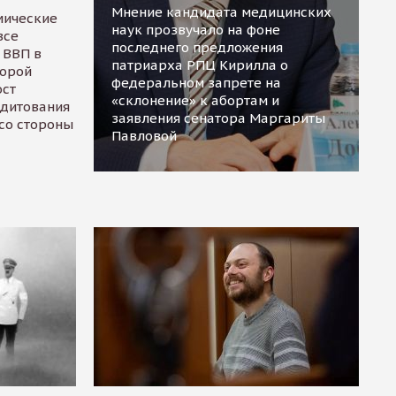
Мнение кандидата медицинских
мические
наук прозвучало на фоне
все
последнего предложения
 ВВП в
патриарха РПЦ Кирилла о
торой
федеральном запрете на
ост
«склонение» к абортам и
едитования
заявления сенатора Маргариты
 со стороны
Павловой