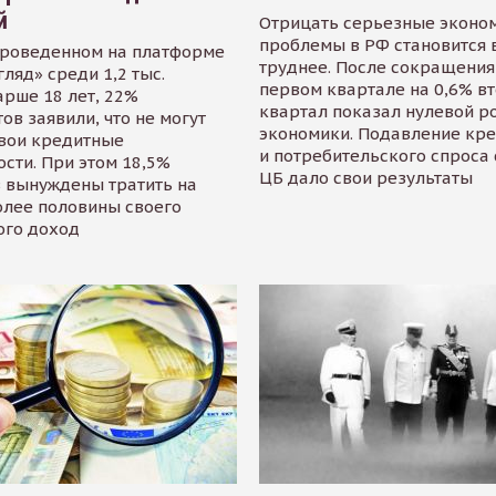
й
Отрицать серьезные эконо
проблемы в РФ становится 
проведенном на платформе
труднее. После сокращения
гляд» среди 1,2 тыс.
первом квартале на 0,6% в
арше 18 лет, 22%
квартал показал нулевой р
ов заявили, что не могут
экономики. Подавление кр
свои кредитные
и потребительского спроса
сти. При этом 18,5%
ЦБ дало свои результаты
 вынуждены тратить на
олее половины своего
ого доход