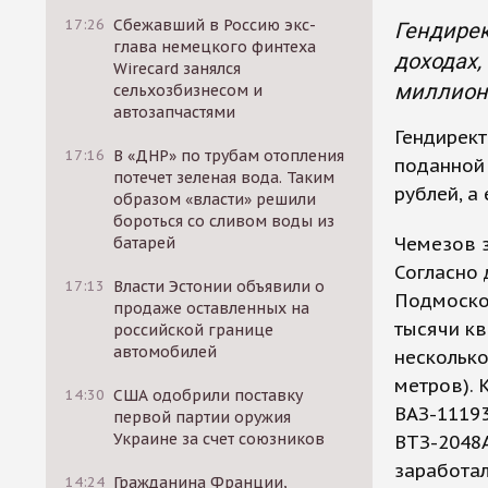
17:26
Сбежавший в Россию экс-
Гендирек
глава немецкого финтеха
доходах,
Wirecard занялся
миллион
сельхозбизнесом и
автозапчастями
Гендирект
17:16
В «ДНР» по трубам отопления
поданной 
потечет зеленая вода. Таким
рублей, а
образом «власти» решили
бороться со сливом воды из
Чемезов з
батарей
Согласно 
17:13
Власти Эстонии объявили о
Подмосков
продаже оставленных на
тысячи кв
российской границе
автомобилей
несколько
метров). 
14:30
США одобрили поставку
ВАЗ-11193
первой партии оружия
Украине за счет союзников
ВТЗ-2048А
заработал
14:24
Гражданина Франции,