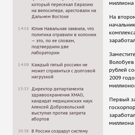
миллиона 
который пересекал Евразию
на велосипеде, арестовали на
На второ
Дальнем Востоке
начальни
14:16
Юлия Навальная заявила, что
комплекса
политика отравили в колонии
заработал
— это, по ее словам,
подтвердили две
лаборатории
Заместите
Волобуев 
14:09
Каждый пятый россиян не
рублей с
может справиться с долговой
нагрузкой
2009 годо
миллионо
15:33
Директор департамента
здравоохранения ХМАО,
Первый з
кандидат медицинских наук
госкорпор
Алексей Добровольский
выступил против запрета
заработал
абортов
миллиона 
20:58
В России создадут систему