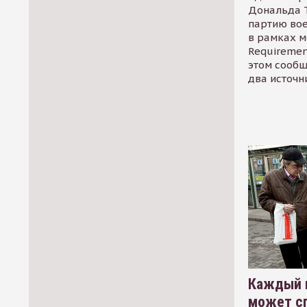
Дональда 
партию во
в рамках м
Requirement
этом сообщ
два источн
Каждый 
может сп