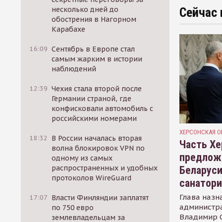
несколько дней до
Сейчас 
обострения в Нагорном
Карабахе
16:09
Сентябрь в Европе стал
самым жарким в истории
наблюдений
12:39
Чехия стала второй после
Германии страной, где
конфисковали автомобиль с
российскими номерами
ХЕРСОНСКАЯ О
18:32
В России началась вторая
Часть Хе
волна блокировок VPN по
предлож
одному из самых
распространенных и удобных
Беларуси
протоколов WireGuard
санатор
Глава назн
17:07
Власти Финляндии заплатят
администр
по 750 евро
Владимир С
землевладельцам за