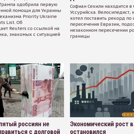
Трампа одобрила первую
Софиан Сехили находится в
енной помощи для Украины
Уссурийска. Велосипедист,
еханизма Priority Ukraine
хотел поставить рекорд по 
s List. Об
пересечения Евразии, подо
ает Reuters со ссылкой на
незаконном пересечении р
ика, знакомых с ситуацией
границы
пятый россиян не
Экономический рост в
равиться с долговой
остановился