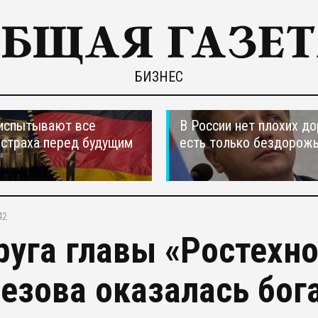
БИЗНЕС
испытывают все
В России нет плохих до
страха перед будущим
есть только бездорож
42
руга главы «Ростехн
езова оказалась бога