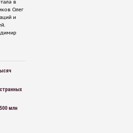
тала в
иков Олег
аций и
й.
адимир
тысяч
остранных
 500 млн