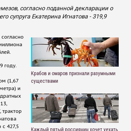
мезов, согласно поданной декларации о
его супруга Екатерина Игнатова - 319,9
 согласно
 миллиона
блей.
9 году.
Крабов и омаров признали разумными
м (1,67
существами
метра) и
адратных
13,
, трактор
гнатова
 с 427,5
Каждый пятый россиянин хочет уехать