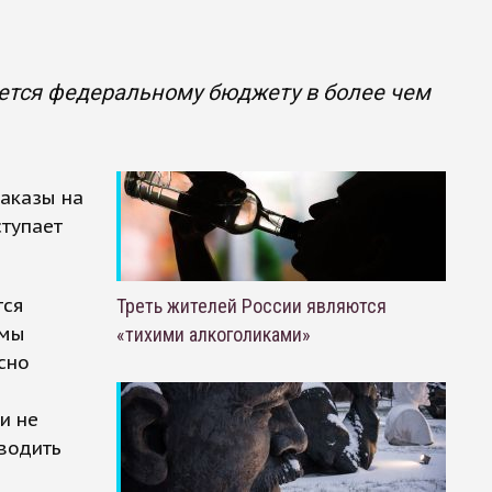
ется федеральному бюджету в более чем
аказы на
ступает
тся
Треть жителей России являются
ммы
«тихими алкоголиками»
сно
и не
водить