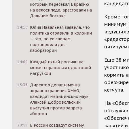
кандидато
который пересекал Евразию
на велосипеде, арестовали на
Дальнем Востоке
Кроме тог
минимум 3
14:16
Юлия Навальная заявила, что
ведущих д
политика отравили в колонии
«редактор
— это, по ее словам,
подтвердили две
цитируемо
лаборатории
Еще 38 ми
14:09
Каждый пятый россиян не
участнико
может справиться с долговой
нагрузкой
кормить а
обезжирен
15:33
Директор департамента
кетчупа.
здравоохранения ХМАО,
кандидат медицинских наук
Алексей Добровольский
На «Обес
выступил против запрета
обслужива
абортов
«Обеспеч
занятий и
20:58
В России создадут систему