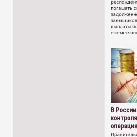
респондент
погашать 
задолженно
заемщиков
выплаты б
ежемесячн
В России
контрол
операци
Правительс