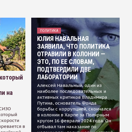
ПОЛИТИКА
ЮЛИЯ НАВАЛЬНАЯ
ЗАЯВИЛА, ЧТО ПОЛИТИКА
ОТРАВИЛИ В КОЛОНИИ —
ЭТО, ПО ЕЕ СЛОВАМ,
ПОДТВЕРДИЛИ ДВЕ
ЛАБОРАТОРИИ
 который
Алексей Навальный, один из
наиболее последовательных и
ли на
активных критиков Владимира
Путина, основатель Фонда
 СИЗО
борьбы с коррупцией, скончался
 который
в колонии в Харпе за Полярным
скорости
кругом 16 февраля 2024 года. Он
зревается в
отбывал там наказание по