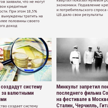
квартал показал нулевой р
ов заявили, что не могут
экономики. Подавление кр
свои кредитные
и потребительского спроса
сти. При этом 18,5%
ЦБ дало свои результаты
 вынуждены тратить на
олее половины своего
ого доход
 создадут систему
Минкульт запретил по
я за валютными
последнего фильма С
ями
на фестивале в Москве
Сталин, Черчилль, Гит
тво создает систему