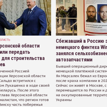
БЛАСТЬ
Сбежавший в Россию э
рсонской области
немецкого финтеха Wi
или передать
занялся сельхозбизне
 для строительства
автозапчастями
иев
Бывший операционный дир
аченной Россией
немецкой платёжной систем
ации Херсонской области
Ян Марсалек бежал из Евр
альдо встретился с
после краха компании в 202
ом Лукашенко в ходе своей
Сейчас он живёт в Москве, 
Беларусь. После этого
перемещается по России и 
глава Херсонской области
на оккупированные террит
налистам, что регион готов
Украины
инску часть побережья