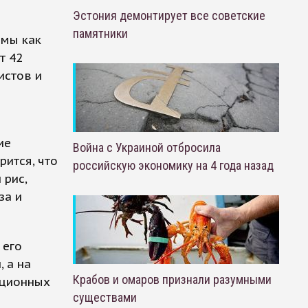
Эстония демонтирует все советские
памятники
ммы как
т 42
истов и
ие
Война с Украиной отбросила
рится, что
российскую экономику на 4 года назад
 рис,
за и
 его
 а на
Крабов и омаров признали разумными
кционных
существами