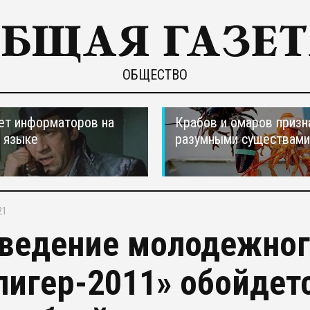
ОБЩЕСТВО
ет информаторов на
Крабов и омаров призн
 языке
разумными существами
21
ведение молодежног
лигер-2011» обойдет