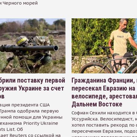
и Черного морей
рили поставку первой
Гражданина Франции,
ружия Украине за счет
пересекал Евразию на
ов
велосипеде, арестова
Дальнем Востоке
ация президента США
Трампа одобрила первую
Софиан Сехили находится в
енной помощи для Украины
Уссурийска. Велосипедист,
еханизма Priority Ukraine
хотел поставить рекорд по 
s List. Об
пересечения Евразии, подо
ает Reuters со ссылкой на