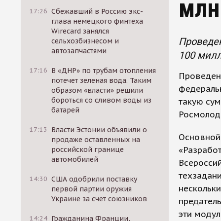
млн
17:26
Сбежавший в Россию экс-
глава немецкого финтеха
Wirecard занялся
Проведен
сельхозбизнесом и
автозапчастями
100 милл
17:16
В «ДНР» по трубам отопления
Проведен
потечет зеленая вода. Таким
федеральн
образом «власти» решили
бороться со сливом воды из
такую сум
батарей
Росмолод
17:13
Власти Эстонии объявили о
Основной
продаже оставленных на
«Разрабо
российской границе
автомобилей
Всероссий
техзадани
14:30
США одобрили поставку
нескольки
первой партии оружия
Украине за счет союзников
предатель
эти модул
14:24
Гражданина Франции,