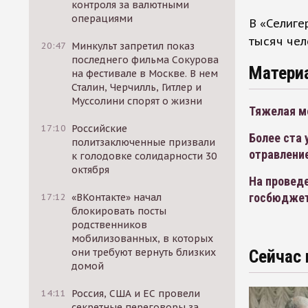
контроля за валютными
операциями
В «Селиге
тысяч чел
20:47
Минкульт запретил показ
последнего фильма Сокурова
Матери
на фестивале в Москве. В нем
Сталин, Черчилль, Гитлер и
Муссолини спорят о жизни
Тяжелая м
17:10
Российские
Более ста 
политзаключенные призвали
отравлени
к голодовке солидарности 30
октября
На проведе
госбюдже
17:12
«ВКонтакте» начал
блокировать посты
родственников
мобилизованных, в которых
они требуют вернуть близких
Сейчас 
домой
14:11
Россия, США и ЕС провели
секретные переговоры за