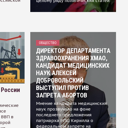
оссийской
целому ряду политических статей
ОБЩЕСТВО
ДИРЕКТОР ДЕПАРТАМЕНТА
ЗДРАВООХРАНЕНИЯ ХМАО,
КАНДИДАТ МЕДИЦИНСКИХ
НАУК АЛЕКСЕЙ
ДОБРОВОЛЬСКИЙ
ВЫСТУПИЛ ПРОТИВ
 России
ЗАПРЕТА АБОРТОВ
Мнение кандидата медицинских
мические
наук прозвучало на фоне
все
последнего предложения
 ВВП в
патриарха РПЦ Кирилла о
торой
федеральном запрете на