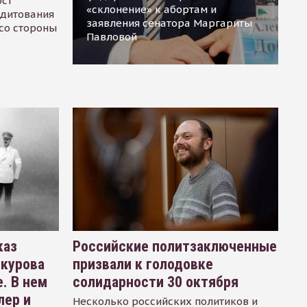
ост
«склонение» к абортам и
едитования
заявления сенатора Маргариты
 со стороны
Павловой
каз
Российские политзаключенные
окурова
призвали к голодовке
. В нем
солидарности 30 октября
лер и
Несколько российских политиков и