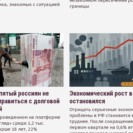
незаконном пересечении р
ика, знакомых с ситуацией
границы
пятый россиян не
Экономический рост в
равиться с долговой
остановился
й
Отрицать серьезные эконо
проблемы в РФ становится 
проведенном на платформе
труднее. После сокращения
гляд» среди 1,2 тыс.
первом квартале на 0,6% в
арше 18 лет, 22%