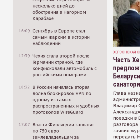
несколько дней до
обострения в Нагорном
Карабахе
16:09
Сентябрь в Европе стал
самым жарким в истории
наблюдений
ХЕРСОНСКАЯ О
12:39
Чехия стала второй после
Часть Хе
Германии страной, где
предлож
конфисковали автомобиль с
российскими номерами
Беларуси
санатор
18:32
В России началась вторая
Глава назн
волна блокировок VPN по
администр
одному из самых
Владимир С
распространенных и удобных
Александр
протоколов WireGuard
поездки в 
разговора 
17:07
Власти Финляндии заплатят
заявил жур
по 750 евро
передать М
землевладельцам за