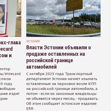
кс-глава
ЭСТОНИЯ
Власти Эстонии объявили о
recard
продаже оставленных на
сом и
российской границе
автомобилей
ектор
ы Wirecard
С октября 2025 года Транспортный
осоюза
департамент Эстонии начнет изымать
0 году.
оставленные на парковке возле КПП
свободно
на российской границе автомобили, а
даже ездит
потом - если их законные владельцы
ории
не объявятся через месяц - продавать.
Об этом сообщает эстонское издание
ERR