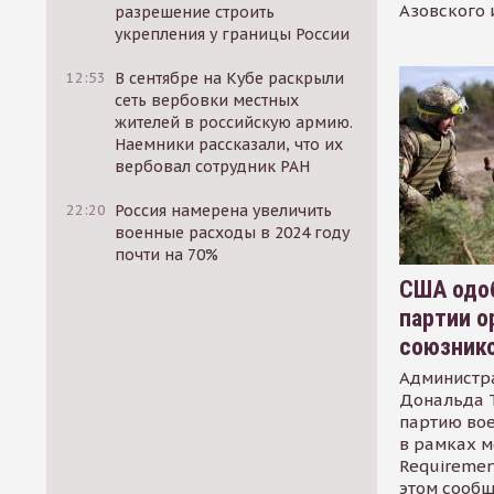
Азовского 
разрешение строить
укрепления у границы России
12:53
В сентябре на Кубе раскрыли
сеть вербовки местных
жителей в российскую армию.
Наемники рассказали, что их
вербовал сотрудник РАН
22:20
Россия намерена увеличить
военные расходы в 2024 году
почти на 70%
США одоб
партии о
союзник
Администр
Дональда 
партию во
в рамках м
Requirement
этом сообщ