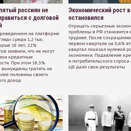
пятый россиян не
Экономический рост в
равиться с долговой
остановился
й
Отрицать серьезные эконо
проблемы в РФ становится 
проведенном на платформе
труднее. После сокращения
гляд» среди 1,2 тыс.
первом квартале на 0,6% в
арше 18 лет, 22%
квартал показал нулевой р
ов заявили, что не могут
экономики. Подавление кр
свои кредитные
и потребительского спроса
сти. При этом 18,5%
ЦБ дало свои результаты
 вынуждены тратить на
олее половины своего
ого доход