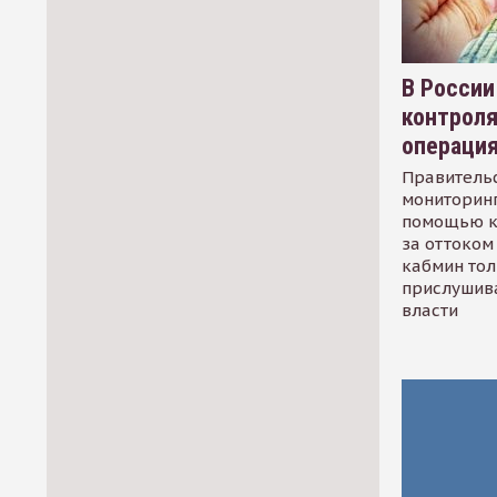
В России
контрол
операци
Правительс
мониторинг
помощью к
за оттоком 
кабмин тол
прислушив
власти