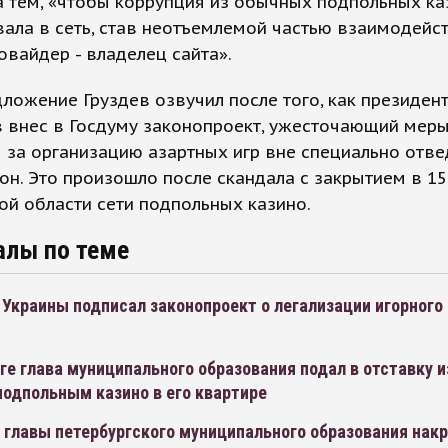
а тем, «чтобы коррупция из обычных подпольных ка
ала в сеть, став неотъемлемой частью взаимодейс
овайдер - владелец сайта».
ложение Груздев озвучил после того, как президен
 внес в Госдуму законопроект, ужесточающий мер
 за организацию азартных игр вне специально отв
он. Это произошло после скандала с закрытием в 1
й области сети подпольных казино.
алы по теме
Украины подписал законопроект о легализации игорного 
ге глава муниципального образования подал в отставку и
подпольным казино в его квартире
 главы петербургского муниципального образования нак