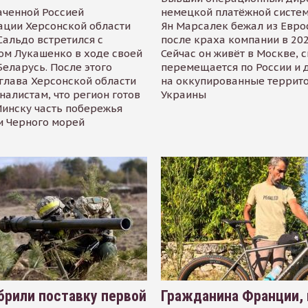
аченной Россией
немецкой платёжной систем
ации Херсонской области
Ян Марсалек бежал из Евр
альдо встретился с
после краха компании в 202
ом Лукашенко в ходе своей
Сейчас он живёт в Москве, 
Беларусь. После этого
перемещается по России и 
глава Херсонской области
на оккупированные террит
налистам, что регион готов
Украины
инску часть побережья
и Черного морей
рили поставку первой
Гражданина Франции,