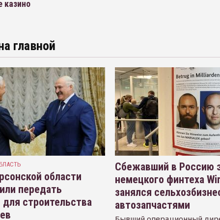
е казино
на главной
БЛАСТЬ
Сбежавший в Россию э
рсонской области
немецкого финтеха Wi
или передать
занялся сельхозбизне
 для строительства
автозапчастями
иев
Бывший операционный дир