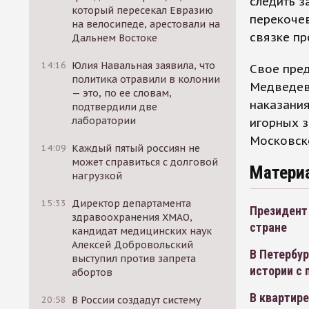
следить з
который пересекал Евразию
перекочев
на велосипеде, арестовали на
связке пр
Дальнем Востоке
14:16
Юлия Навальная заявила, что
Свое пред
политика отравили в колонии
Медведев
— это, по ее словам,
наказания
подтвердили две
лаборатории
игорных з
Московско
14:09
Каждый пятый россиян не
может справиться с долговой
Матери
нагрузкой
15:33
Директор департамента
Президент 
здравоохранения ХМАО,
стране
кандидат медицинских наук
Алексей Добровольский
В Петербур
выступил против запрета
истории с 
абортов
В квартире
20:58
В России создадут систему