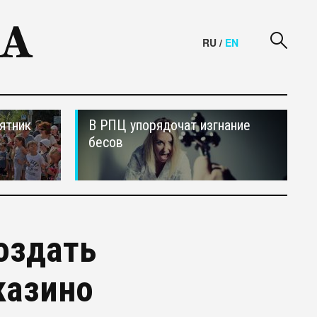
RU
/
EN
ятник
В РПЦ упорядочат изгнание
бесов
оздать
казино