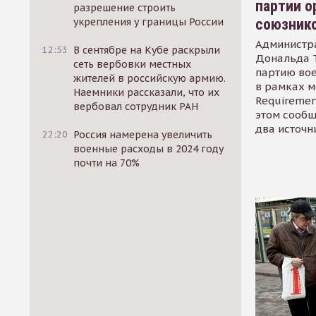
партии о
разрешение строить
союзник
укрепления у границы России
Администр
12:53
В сентябре на Кубе раскрыли
Дональда 
сеть вербовки местных
партию во
жителей в российскую армию.
в рамках м
Наемники рассказали, что их
Requirement
вербовал сотрудник РАН
этом сообщ
два источн
22:20
Россия намерена увеличить
военные расходы в 2024 году
почти на 70%