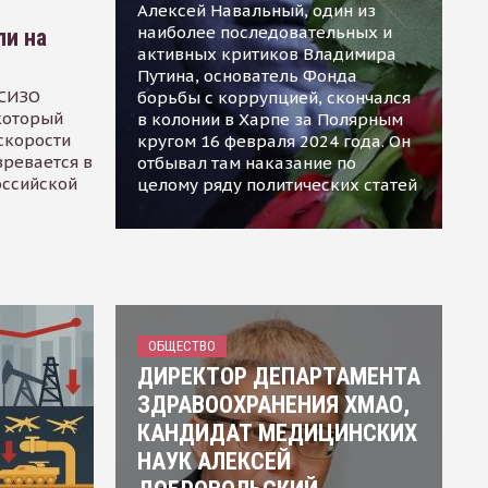
Алексей Навальный, один из
наиболее последовательных и
ли на
активных критиков Владимира
Путина, основатель Фонда
 СИЗО
борьбы с коррупцией, скончался
 который
в колонии в Харпе за Полярным
скорости
кругом 16 февраля 2024 года. Он
зревается в
отбывал там наказание по
оссийской
целому ряду политических статей
ОБЩЕСТВО
ДИРЕКТОР ДЕПАРТАМЕНТА
ЗДРАВООХРАНЕНИЯ ХМАО,
КАНДИДАТ МЕДИЦИНСКИХ
НАУК АЛЕКСЕЙ