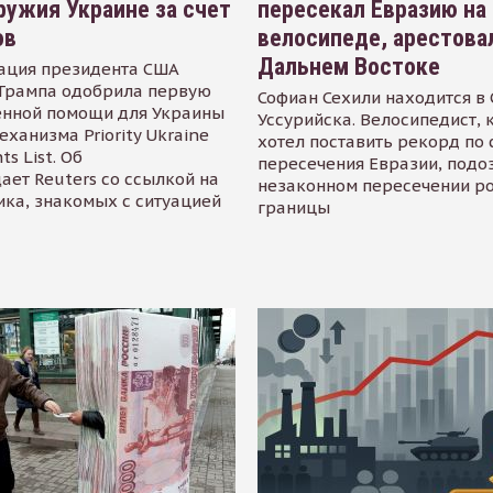
ружия Украине за счет
пересекал Евразию на
ов
велосипеде, арестова
Дальнем Востоке
ация президента США
Трампа одобрила первую
Софиан Сехили находится в
енной помощи для Украины
Уссурийска. Велосипедист,
еханизма Priority Ukraine
хотел поставить рекорд по 
s List. Об
пересечения Евразии, подо
ает Reuters со ссылкой на
незаконном пересечении р
ика, знакомых с ситуацией
границы