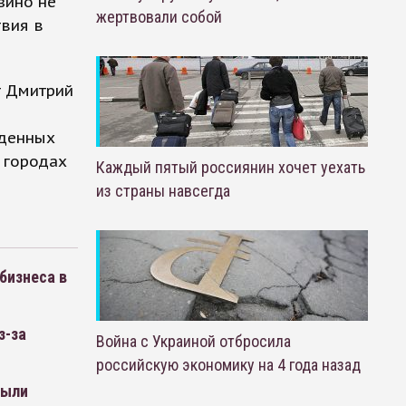
зино не
жертвовали собой
твия в
т Дмитрий
ы
еденных
5 городах
Каждый пятый россиянин хочет уехать
из страны навсегда
бизнеса в
з-за
Война с Украиной отбросила
российскую экономику на 4 года назад
рыли