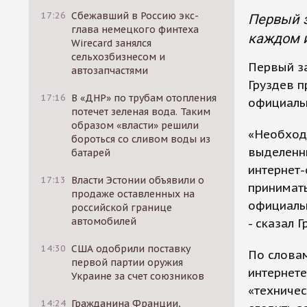
17:26
Сбежавший в Россию экс-
Первый з
глава немецкого финтеха
каждом и
Wirecard занялся
сельхозбизнесом и
Первый з
автозапчастями
Груздев п
17:16
В «ДНР» по трубам отопления
официальн
потечет зеленая вода. Таким
образом «власти» решили
«Необход
бороться со сливом воды из
выделенны
батарей
интернет-
17:13
Власти Эстонии объявили о
принимать
продаже оставленных на
официальн
российской границе
автомобилей
- сказал 
14:30
США одобрили поставку
По словам
первой партии оружия
интернете
Украине за счет союзников
«техничес
14:24
Гражданина Франции,