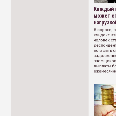
Каждый 
может сп
нагрузко
В опросе, 
«Яндекс.Вз
человек ст
респондент
погашать 
задолженно
заемщиков
выплаты б
ежемесячн