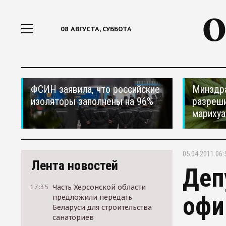
08 АВГУСТА, СУББОТА
ФСИН заявила, что российские
Минздр
изоляторы заполнены на 96%
разреши
мариху
05.04.2011 06:
Лента новостей
Деп
17:35
Часть Херсонской области
офи
предложили передать
Беларуси для строительства
санаториев