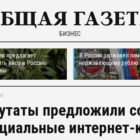
БИЗНЕС
ав предлагает
В России заржавел пам
ть ввоз в Россию
нержавеющему рублю
аны
53
утаты предложили с
циальные интернет-