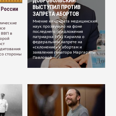
ДОБРОВОЛЬСКИЙ
ВЫСТУПИЛ ПРОТИВ
 России
ЗАПРЕТА АБОРТОВ
Мнение кандидата медицинских
мические
наук прозвучало на фоне
все
последнего предложения
 ВВП в
патриарха РПЦ Кирилла о
торой
федеральном запрете на
ост
«склонение» к абортам и
едитования
заявления сенатора Маргариты
 со стороны
Павловой