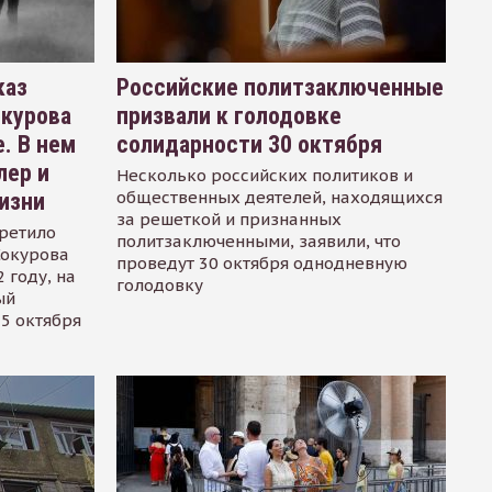
каз
Российские политзаключенные
окурова
призвали к голодовке
. В нем
солидарности 30 октября
лер и
Несколько российских политиков и
общественных деятелей, находящихся
изни
за решеткой и признанных
ретило
политзаключенными, заявили, что
Сокурова
проведут 30 октября однодневную
 году, на
голодовку
ый
15 октября