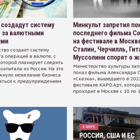
 создадут систему
Минкульт запретил по
я за валютными
последнего фильма С
ями
на фестивале в Москве
Сталин, Черчилль, Гит
тво создает систему
а операций в валюте, с
Муссолини спорят о ж
оторой планирует следить
Министерство культуры зап
капитала из России. На это
показ фильма Александра 
кнуло нежелание бизнеса
«Сказка», вышедшего в 2022
аться к предупреждениям
фестивале КАРО.Арт, котор
проходит в Москве с 10 по 
В МИРЕ
РОССИЯ, США И ЕС