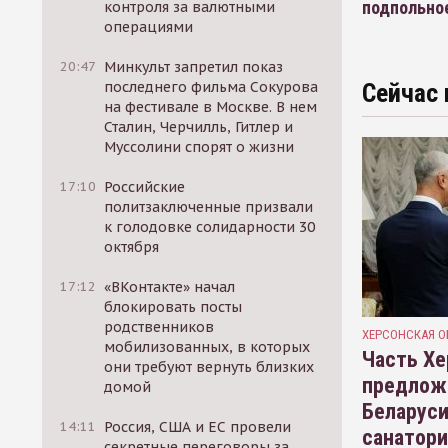
подпольно
контроля за валютными
операциями
20:47
Минкульт запретил показ
последнего фильма Сокурова
Сейчас 
на фестивале в Москве. В нем
Сталин, Черчилль, Гитлер и
Муссолини спорят о жизни
17:10
Российские
политзаключенные призвали
к голодовке солидарности 30
октября
17:12
«ВКонтакте» начал
блокировать посты
родственников
ХЕРСОНСКАЯ О
мобилизованных, в которых
Часть Хе
они требуют вернуть близких
предлож
домой
Беларуси
14:11
Россия, США и ЕС провели
санатор
секретные переговоры за