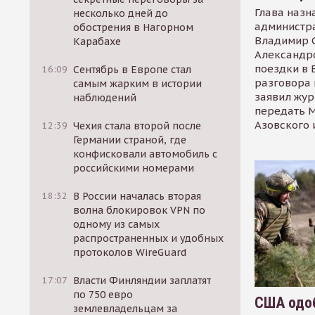
Глава назн
несколько дней до
администр
обострения в Нагорном
Владимир С
Карабахе
Александр
поездки в 
16:09
Сентябрь в Европе стал
разговора 
самым жарким в истории
заявил жур
наблюдений
передать М
Азовского 
12:39
Чехия стала второй после
Германии страной, где
конфисковали автомобиль с
российскими номерами
18:32
В России началась вторая
волна блокировок VPN по
одному из самых
распространенных и удобных
протоколов WireGuard
17:07
Власти Финляндии заплатят
по 750 евро
США одоб
землевладельцам за