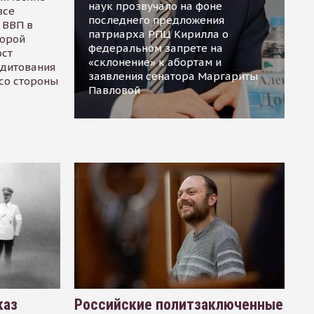
наук прозвучало на фоне
все
последнего предложения
 ВВП в
патриарха РПЦ Кирилла о
торой
федеральном запрете на
ост
«склонение» к абортам и
едитования
заявления сенатора Маргариты
 со стороны
Павловой
каз
Российские политзаключенные