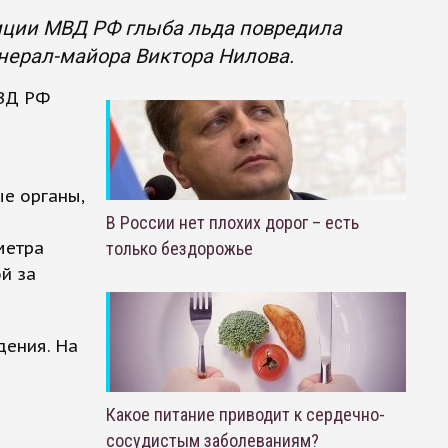
иции МВД РФ глыба льда повредила
нерал-майора Виктора Нилова.
МВД РФ
е органы,
В России нет плохих дорог – есть
метра
только бездорожье
й за
дения. На
Какое питание приводит к сердечно-
сосудистым заболеваниям?