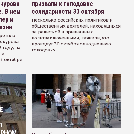
окурова
призвали к голодовке
. В нем
солидарности 30 октября
лер и
Несколько российских политиков и
общественных деятелей, находящихся
изни
за решеткой и признанных
ретило
политзаключенными, заявили, что
Сокурова
проведут 30 октября однодневную
 году, на
голодовку
ый
15 октября
Е
О
ОРНОМ