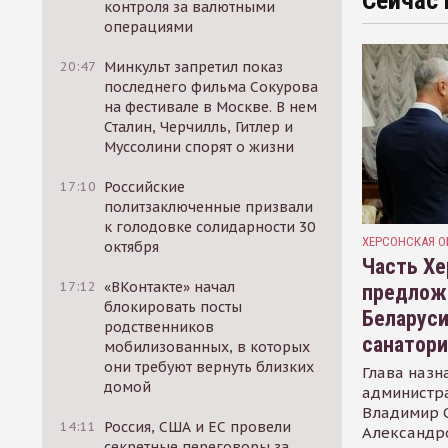
Сейчас 
контроля за валютными
операциями
20:47
Минкульт запретил показ
последнего фильма Сокурова
на фестивале в Москве. В нем
Сталин, Черчилль, Гитлер и
Муссолини спорят о жизни
17:10
Российские
политзаключенные призвали
к голодовке солидарности 30
ХЕРСОНСКАЯ О
октября
Часть Хе
17:12
«ВКонтакте» начал
предлож
блокировать посты
Беларуси
родственников
санатор
мобилизованных, в которых
они требуют вернуть близких
Глава назн
домой
администр
Владимир С
14:11
Россия, США и ЕС провели
Александр
секретные переговоры за