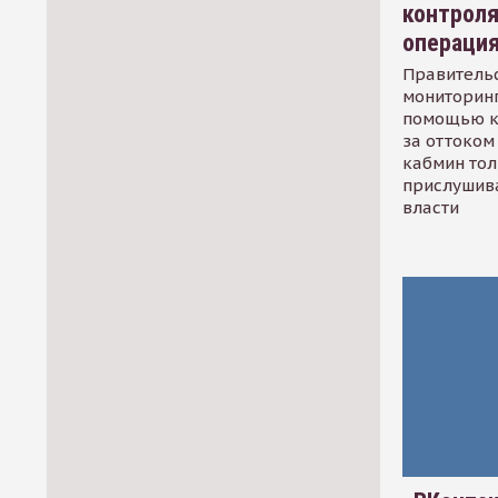
контрол
операци
Правительс
мониторинг
помощью к
за оттоком 
кабмин тол
прислушив
власти