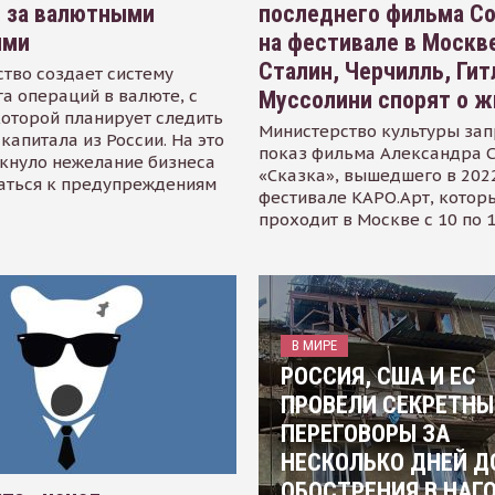
я за валютными
последнего фильма С
ями
на фестивале в Москве
Сталин, Черчилль, Гит
тво создает систему
а операций в валюте, с
Муссолини спорят о ж
оторой планирует следить
Министерство культуры зап
капитала из России. На это
показ фильма Александра 
кнуло нежелание бизнеса
«Сказка», вышедшего в 2022
аться к предупреждениям
фестивале КАРО.Арт, котор
проходит в Москве с 10 по 
В МИРЕ
РОССИЯ, США И ЕС
ПРОВЕЛИ СЕКРЕТНЫ
ПЕРЕГОВОРЫ ЗА
НЕСКОЛЬКО ДНЕЙ Д
ОБОСТРЕНИЯ В НАГ