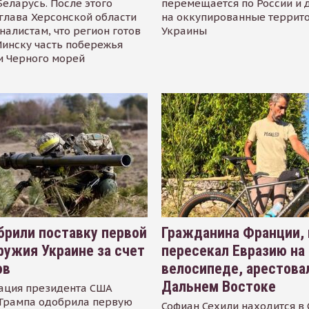
Беларусь. После этого
перемещается по России и 
глава Херсонской области
на оккупированные террит
налистам, что регион готов
Украины
инску часть побережья
и Черного морей
рили поставку первой
Гражданина Франции,
ружия Украине за счет
пересекал Евразию на
ов
велосипеде, арестова
Дальнем Востоке
ация президента США
Трампа одобрила первую
Софиан Сехили находится в