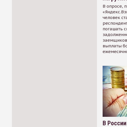
В опросе, 
«Яндекс.Вз
человек ст
респондент
погашать 
задолженно
заемщиков
выплаты б
ежемесячн
В России