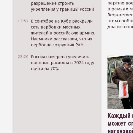
партию во
разрешение строить
в рамках м
укрепления у границы России
Requirement
этом сообщ
12:53
В сентябре на Кубе раскрыли
два источн
сеть вербовки местных
жителей в российскую армию.
Наемники рассказали, что их
вербовал сотрудник РАН
22:20
Россия намерена увеличить
военные расходы в 2024 году
почти на 70%
Каждый 
может сп
нагрузко