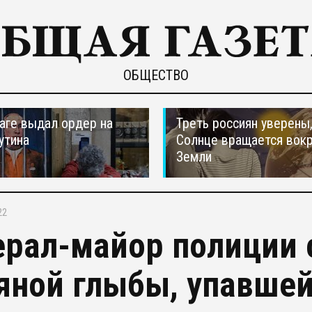
ОБЩЕСТВО
ааге выдал ордер на
Треть россиян уверены,
утина
Солнце вращается вокр
Земли
22
ерал-майор полиции 
яной глыбы, упавше