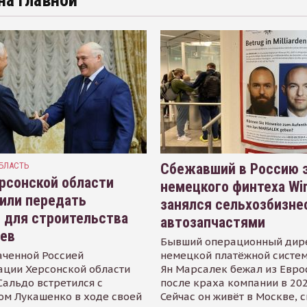
на главной
БЛАСТЬ
Сбежавший в Россию э
рсонской области
немецкого финтеха Wi
или передать
занялся сельхозбизне
 для строительства
автозапчастями
иев
Бывший операционный дир
аченной Россией
немецкой платёжной систем
ации Херсонской области
Ян Марсалек бежал из Евр
альдо встретился с
после краха компании в 202
ом Лукашенко в ходе своей
Сейчас он живёт в Москве, 