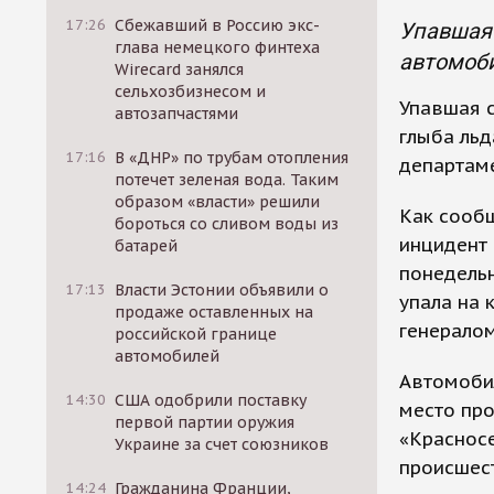
17:26
Сбежавший в Россию экс-
Упавшая
глава немецкого финтеха
автомоби
Wirecard занялся
сельхозбизнесом и
Упавшая 
автозапчастями
глыба льд
17:16
В «ДНР» по трубам отопления
департаме
потечет зеленая вода. Таким
образом «власти» решили
Как сообщ
бороться со сливом воды из
инцидент 
батарей
понедельн
17:13
Власти Эстонии объявили о
упала на 
продаже оставленных на
генералом
российской границе
автомобилей
Автомобил
14:30
США одобрили поставку
место пр
первой партии оружия
«Красносе
Украине за счет союзников
происшес
14:24
Гражданина Франции,