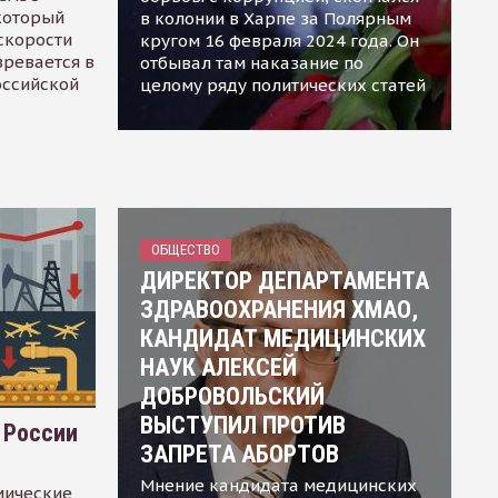
 который
в колонии в Харпе за Полярным
скорости
кругом 16 февраля 2024 года. Он
зревается в
отбывал там наказание по
оссийской
целому ряду политических статей
ОБЩЕСТВО
ДИРЕКТОР ДЕПАРТАМЕНТА
ЗДРАВООХРАНЕНИЯ ХМАО,
КАНДИДАТ МЕДИЦИНСКИХ
НАУК АЛЕКСЕЙ
ДОБРОВОЛЬСКИЙ
ВЫСТУПИЛ ПРОТИВ
 России
ЗАПРЕТА АБОРТОВ
Мнение кандидата медицинских
мические