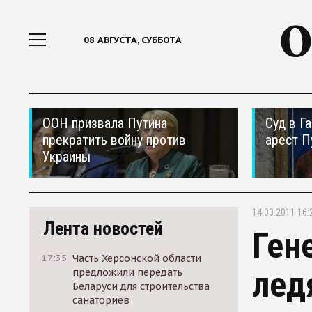
08 АВГУСТА, СУББОТА
ООН призвала Путина
Суд в Г
прекратить войну против
арест П
Украины
14.03.2011 16:
Лента новостей
Ген
17:35
Часть Херсонской области
лед
предложили передать
Беларуси для строительства
санаториев