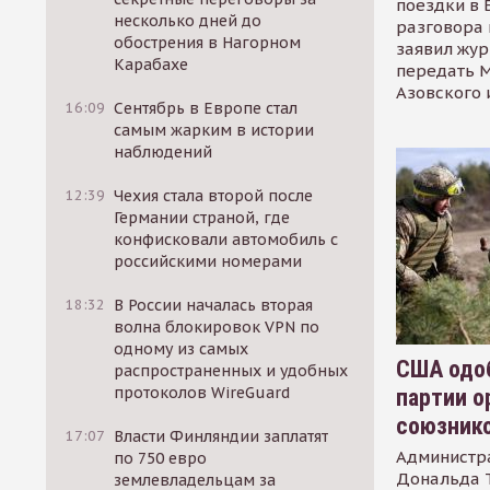
поездки в 
несколько дней до
разговора 
обострения в Нагорном
заявил жур
Карабахе
передать М
Азовского 
16:09
Сентябрь в Европе стал
самым жарким в истории
наблюдений
12:39
Чехия стала второй после
Германии страной, где
конфисковали автомобиль с
российскими номерами
18:32
В России началась вторая
волна блокировок VPN по
одному из самых
США одоб
распространенных и удобных
протоколов WireGuard
партии о
союзник
17:07
Власти Финляндии заплатят
Администр
по 750 евро
Дональда 
землевладельцам за