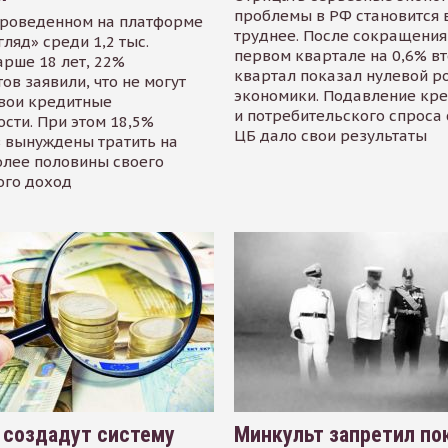
проблемы в РФ становится 
проведенном на платформе
труднее. После сокращения
гляд» среди 1,2 тыс.
первом квартале на 0,6% в
арше 18 лет, 22%
квартал показал нулевой р
ов заявили, что не могут
экономики. Подавление кр
свои кредитные
и потребительского спроса
сти. При этом 18,5%
ЦБ дало свои результаты
 вынуждены тратить на
олее половины своего
ого доход
 создадут систему
Минкульт запретил по