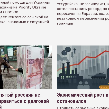
енной помощи для Украины
Уссурийска. Велосипедист,
еханизма Priority Ukraine
хотел поставить рекорд по 
s List. Об
пересечения Евразии, подо
ает Reuters со ссылкой на
незаконном пересечении р
ика, знакомых с ситуацией
границы
пятый россиян не
Экономический рост в
равиться с долговой
остановился
й
Отрицать серьезные эконо