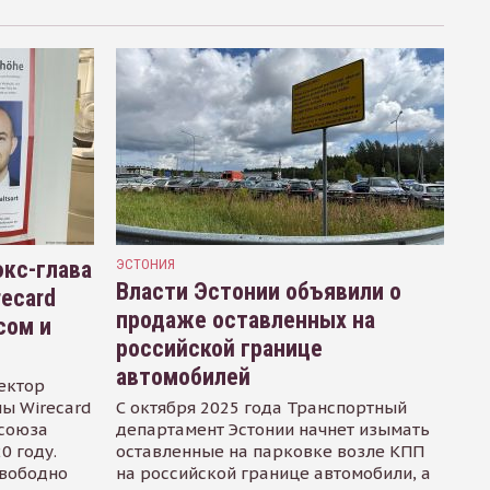
кс-глава
ЭСТОНИЯ
Власти Эстонии объявили о
recard
продаже оставленных на
сом и
российской границе
автомобилей
ектор
ы Wirecard
С октября 2025 года Транспортный
осоюза
департамент Эстонии начнет изымать
0 году.
оставленные на парковке возле КПП
свободно
на российской границе автомобили, а