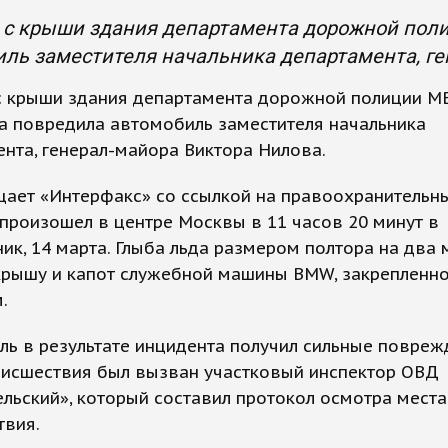
 с крыши здания департамента дорожной пол
ль заместителя начальника департамента, ге
с крыши здания департамента дорожной полиции 
а повредила автомобиль заместителя начальника
нта, генерал-майора Виктора Нилова.
ает «Интерфакс» со ссылкой на правоохранительны
произошел в центре Москвы в 11 часов 20 минут в
ик, 14 марта. Глыба льда размером полтора на два 
крышу и капот служебной машины BMW, закрепленно
.
ь в результате инцидента получил сильные повреж
оисшествия был вызван участковый инспектор ОВД
льский», который составил протокол осмотра места
твия.