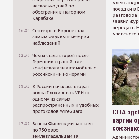
Александр
несколько дней до
поездки в 
обострения в Нагорном
разговора 
Карабахе
заявил жур
передать М
16:09
Сентябрь в Европе стал
Азовского 
самым жарким в истории
наблюдений
12:39
Чехия стала второй после
Германии страной, где
конфисковали автомобиль с
российскими номерами
18:32
В России началась вторая
волна блокировок VPN по
одному из самых
распространенных и удобных
США одоб
протоколов WireGuard
партии о
17:07
Власти Финляндии заплатят
союзник
по 750 евро
землевладельцам за
Администр