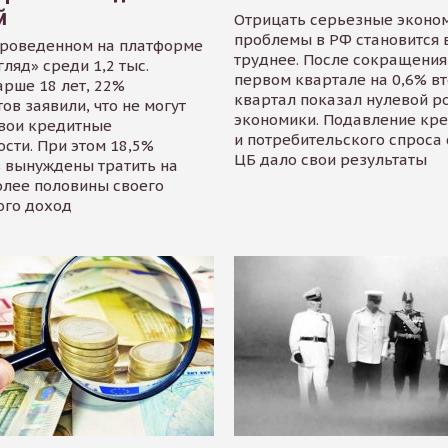
й
Отрицать серьезные эконо
проблемы в РФ становится 
проведенном на платформе
труднее. После сокращения
гляд» среди 1,2 тыс.
первом квартале на 0,6% в
арше 18 лет, 22%
квартал показал нулевой р
ов заявили, что не могут
экономики. Подавление кр
свои кредитные
и потребительского спроса
сти. При этом 18,5%
ЦБ дало свои результаты
 вынуждены тратить на
олее половины своего
ого доход