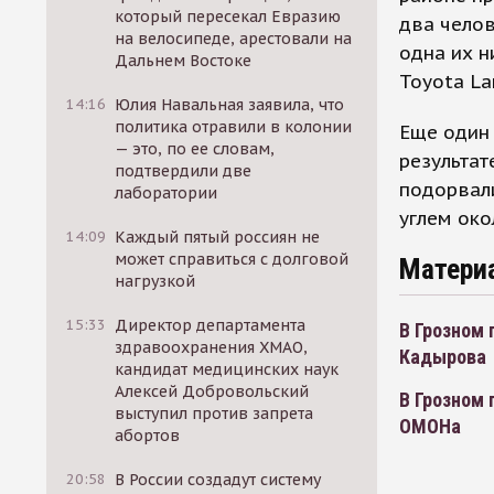
который пересекал Евразию
два челов
на велосипеде, арестовали на
одна их н
Дальнем Востоке
Toyota Lan
14:16
Юлия Навальная заявила, что
политика отравили в колонии
Еще один 
— это, по ее словам,
результат
подтвердили две
подорвал
лаборатории
углем око
14:09
Каждый пятый россиян не
может справиться с долговой
Матери
нагрузкой
15:33
Директор департамента
В Грозном 
здравоохранения ХМАО,
Кадырова
кандидат медицинских наук
Алексей Добровольский
В Грозном 
выступил против запрета
ОМОНа
абортов
20:58
В России создадут систему