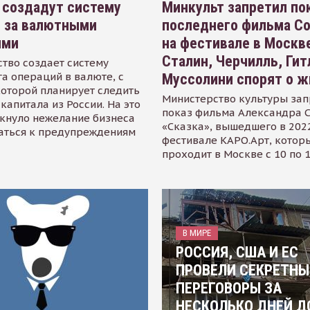
 создадут систему
Минкульт запретил по
я за валютными
последнего фильма С
ями
на фестивале в Москве
Сталин, Черчилль, Гит
тво создает систему
а операций в валюте, с
Муссолини спорят о ж
оторой планирует следить
Министерство культуры зап
капитала из России. На это
показ фильма Александра 
кнуло нежелание бизнеса
«Сказка», вышедшего в 2022
аться к предупреждениям
фестивале КАРО.Арт, котор
проходит в Москве с 10 по 
В МИРЕ
РОССИЯ, США И ЕС
ПРОВЕЛИ СЕКРЕТНЫ
ПЕРЕГОВОРЫ ЗА
НЕСКОЛЬКО ДНЕЙ Д