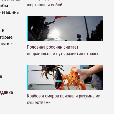
жертвовали собой
мбы -
ло машины
 В
оторые
шках с
Половина россиян считает
неправильным путь развития страны
е
рудника
Крабов и омаров признали разумными
существами