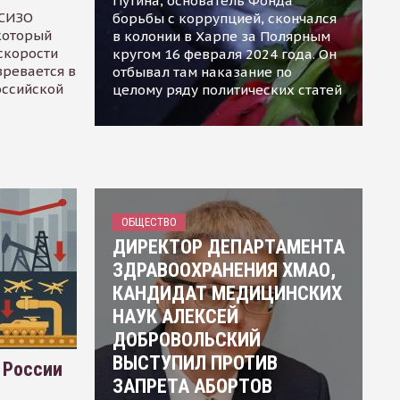
Путина, основатель Фонда
 СИЗО
борьбы с коррупцией, скончался
 который
в колонии в Харпе за Полярным
скорости
кругом 16 февраля 2024 года. Он
зревается в
отбывал там наказание по
оссийской
целому ряду политических статей
ОБЩЕСТВО
ДИРЕКТОР ДЕПАРТАМЕНТА
ЗДРАВООХРАНЕНИЯ ХМАО,
КАНДИДАТ МЕДИЦИНСКИХ
НАУК АЛЕКСЕЙ
ДОБРОВОЛЬСКИЙ
ВЫСТУПИЛ ПРОТИВ
 России
ЗАПРЕТА АБОРТОВ