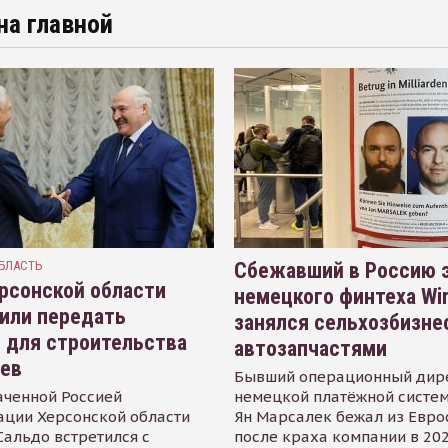
на главной
БЛАСТЬ
Сбежавший в Россию э
рсонской области
немецкого финтеха Wi
или передать
занялся сельхозбизне
 для строительства
автозапчастями
иев
Бывший операционный дир
аченной Россией
немецкой платёжной систем
ации Херсонской области
Ян Марсалек бежал из Евр
альдо встретился с
после краха компании в 202