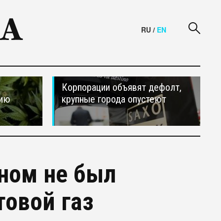
RU
/
EN
Корпорации объявят дефолт,
сию
крупные города опустеют
ном не был
товой газ