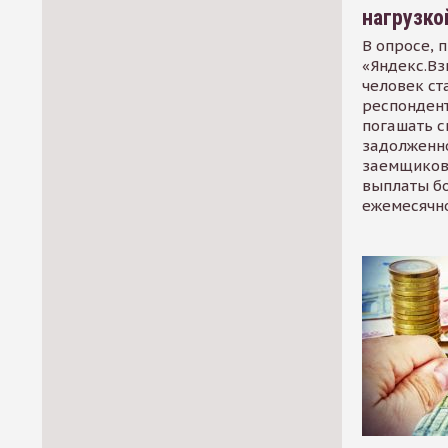
нагрузко
В опросе, 
«Яндекс.Вз
человек ст
респондент
погашать 
задолженно
заемщиков
выплаты б
ежемесячн