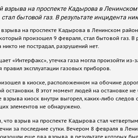
 взрыва на проспекте Кадырова в Ленинском 
 стал бытовой газ. В результате инцидента ник
 взрыва на проспекте Кадырова в Ленинском райо
 который произошел 9 февраля, стал бытовой газ. В 
 никто не пострадал, разрушений нет.
ает «Интерфакс», утечка газа могла произойти из-з
 правил эксплуатации газовых приборов.
изошел в киоске, расположенном на обочине доро
й остановки. В этот момент людей на остановке не 
е взрыва киоск внутри выгорел, каких-либо следов 
их элементов не обнаружено.
 что взрыв на проспекте Кадырова стал четвертым
ечни за последние сутки. Вечером 8 февраля в Лен
оизошли еще два взрыва, в результате которых бы