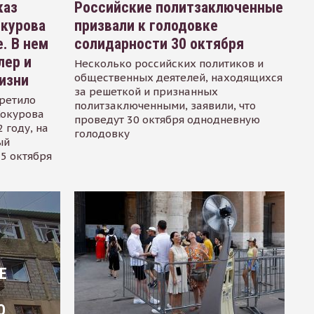
каз
Российские политзаключенные
окурова
призвали к голодовке
. В нем
солидарности 30 октября
лер и
Несколько российских политиков и
общественных деятелей, находящихся
изни
за решеткой и признанных
ретило
политзаключенными, заявили, что
Сокурова
проведут 30 октября однодневную
 году, на
голодовку
ый
15 октября
Е
О