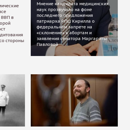
Мнение кандидата медицинских
мические
наук прозвучало на фоне
все
последнего предложения
 ВВП в
патриарха РПЦ Кирилла о
торой
федеральном запрете на
ост
«склонение» к абортам и
едитования
заявления сенатора Маргариты
 со стороны
Павловой