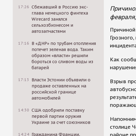
17:26
Сбежавший в Россию экс-
Причиной
глава немецкого финтеха
февраля,
Wirecard занялся
сельхозбизнесом и
Причиной
автозапчастями
Грозного,
17:16
В «ДНР» по трубам отопления
инцидента
потечет зеленая вода. Таким
образом «власти» решили
Как сообщ
бороться со сливом воды из
нарушения
батарей
17:13
Власти Эстонии объявили о
Взрыв про
продаже оставленных на
автобусно
российской границе
результат
автомобилей
поражающ
14:30
США одобрили поставку
первой партии оружия
Напомним,
Украине за счет союзников
столице Ч
районе пр
14:24
Гражданина Франции,