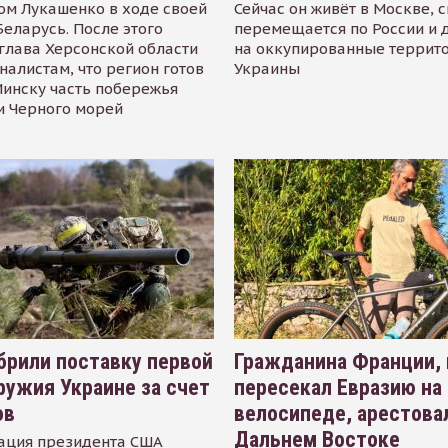
ом Лукашенко в ходе своей
Сейчас он живёт в Москве, 
Беларусь. После этого
перемещается по России и 
глава Херсонской области
на оккупированные террит
налистам, что регион готов
Украины
инску часть побережья
и Черного морей
рили поставку первой
Гражданина Франции,
ружия Украине за счет
пересекал Евразию на
ов
велосипеде, арестова
Дальнем Востоке
ация президента США