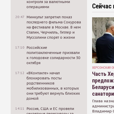
контроля за валютными
Сейчас 
операциями
20:47
Минкульт запретил показ
последнего фильма Сокурова
на фестивале в Москве. В нем
Сталин, Черчилль, Гитлер и
Муссолини спорят о жизни
17:10
Российские
политзаключенные призвали
к голодовке солидарности 30
октября
ХЕРСОНСКАЯ О
Часть Хе
17:12
«ВКонтакте» начал
блокировать посты
предлож
родственников
Беларуси
мобилизованных, в которых
санатор
они требуют вернуть близких
домой
Глава назн
администр
14:11
Россия, США и ЕС провели
Владимир С
секретные переговоры за