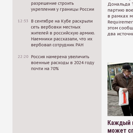
разрешение строить
Дональда 
укрепления у границы России
партию во
в рамках м
12:53
В сентябре на Кубе раскрыли
Requirement
сеть вербовки местных
этом сообщ
жителей в российскую армию.
два источн
Наемники рассказали, что их
вербовал сотрудник РАН
22:20
Россия намерена увеличить
военные расходы в 2024 году
почти на 70%
Каждый 
может сп