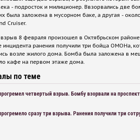
ека - подросток и милиционер. Ввзорвались две бо
их была заложена в мусорном баке, а другая - око
d Cruiser.
взрыв 8 февраля произошел в Октябрьском районе.
е инцидента ранения получили три бойца ОМОНа, к
ись возле жилого дома. Бомба была заложена в ме
ло кафе на первом этаже дома.
алы по теме
прогремел четвертый взрыв. Бомбу взорвали на проспект
прогремело сразу три взрыва. Ранения получили три сот