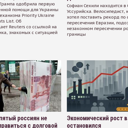
Трампа одобрила первую
Софиан Сехили находится в
енной помощи для Украины
Уссурийска. Велосипедист,
еханизма Priority Ukraine
хотел поставить рекорд по 
s List. Об
пересечения Евразии, подо
ает Reuters со ссылкой на
незаконном пересечении р
ика, знакомых с ситуацией
границы
пятый россиян не
Экономический рост в
равиться с долговой
остановился