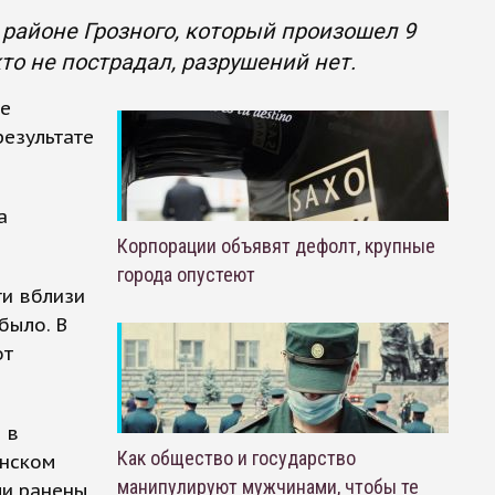
районе Грозного, который произошел 9
то не пострадал, разрушений нет.
не
результате
а
Корпорации объявят дефолт, крупные
города опустеют
ги вблизи
было. В
от
 в
Как общество и государство
инском
манипулируют мужчинами, чтобы те
ли ранены