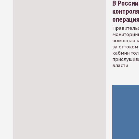
В России
контрол
операци
Правительс
мониторинг
помощью к
за оттоком 
кабмин тол
прислушив
власти