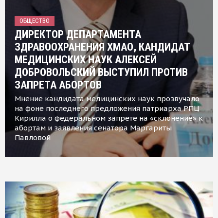
ОБЩЕСТВО
ДИРЕКТОР ДЕПАРТАМЕНТА
ЗДРАВООХРАНЕНИЯ ХМАО, КАНДИДАТ
МЕДИЦИНСКИХ НАУК АЛЕКСЕЙ
ДОБРОВОЛЬСКИЙ ВЫСТУПИЛ ПРОТИВ
ЗАПРЕТА АБОРТОВ
Мнение кандидата медицинских наук прозвучало
на фоне последнего предложения патриарха РПЦ
Кирилла о федеральном запрете на «склонение» к
абортам и заявления сенатора Маргариты
Павловой