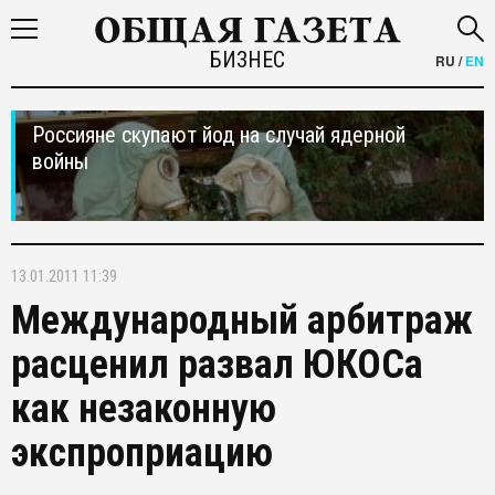
БИЗНЕС
RU
/
EN
Россияне скупают йод на случай ядерной
войны
13.01.2011 11:39
Международный арбитраж
расценил развал ЮКОСа
как незаконную
экспроприацию