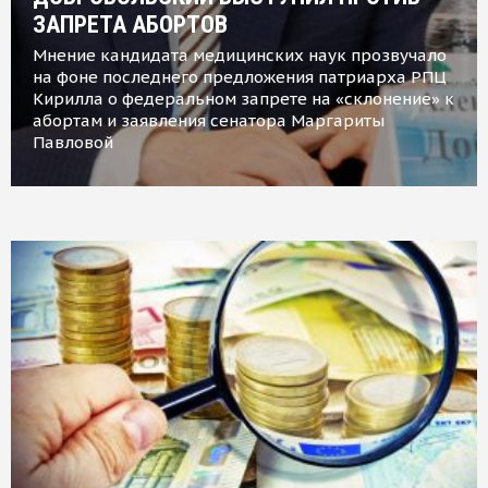
ЗАПРЕТА АБОРТОВ
Мнение кандидата медицинских наук прозвучало
на фоне последнего предложения патриарха РПЦ
Кирилла о федеральном запрете на «склонение» к
абортам и заявления сенатора Маргариты
Павловой