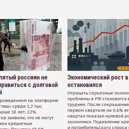
пятый россиян не
Экономический рост в
равиться с долговой
остановился
й
Отрицать серьезные эконо
проблемы в РФ становится 
проведенном на платформе
труднее. После сокращения
гляд» среди 1,2 тыс.
первом квартале на 0,6% в
арше 18 лет, 22%
квартал показал нулевой р
ов заявили, что не могут
экономики. Подавление кр
свои кредитные
и потребительского спроса