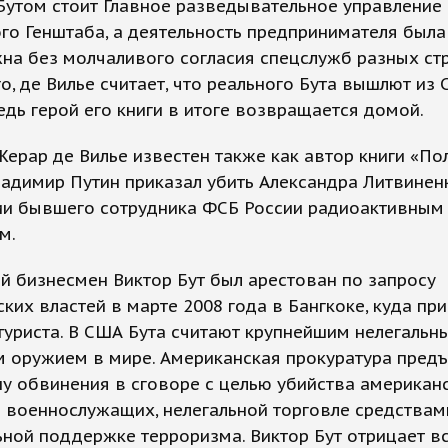
 Бутом стоит Главное разведывательное управление
го Генштаба, а деятельность предпринимателя была
а без молчаливого согласия спецслужб разных стр
о, де Вилье считает, что реального Бута вышлют из
едь герой его книги в итоге возвращается домой.
ерар де Вилье известен также как автор книги «По
ладимир Путин приказал убить Александра Литвинен
ии бывшего сотрудника ФСБ России радиоактивным
м.
й бизнесмен Виктор Бут был арестован по запросу
ких властей в марте 2008 года в Бангкоке, куда пр
туриста. В США Бута считают крупнейшим нелегальн
м оружием в мире. Американская прокуратура пред
у обвинения в сговоре с целью убийства американ
 военнослужащих, нелегальной торговле средствам
ной поддержке терроризма. Виктор Бут отрицает в