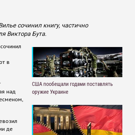
илье сочинил книгу, частично
я Виктора Бута.
 сочинил
ют в
т
США пообещали годами поставлять
ая над
оружие Украине
несменом,
ревозил
ии де