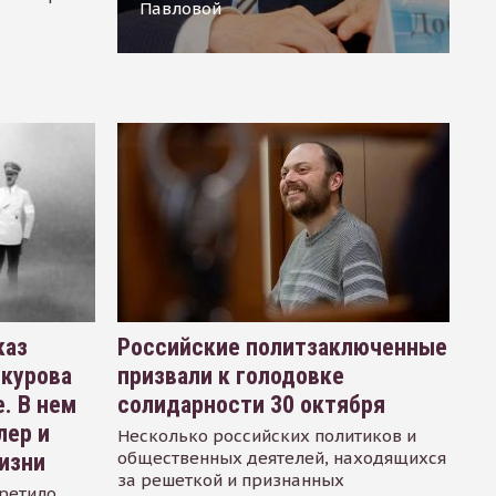
Павловой
каз
Российские политзаключенные
окурова
призвали к голодовке
. В нем
солидарности 30 октября
лер и
Несколько российских политиков и
общественных деятелей, находящихся
изни
за решеткой и признанных
ретило