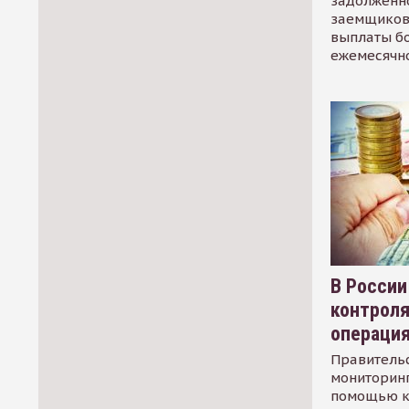
задолженно
заемщиков
выплаты б
ежемесячн
В России
контрол
операци
Правительс
мониторинг
помощью к