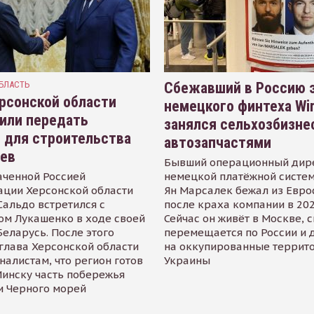
БЛАСТЬ
Сбежавший в Россию э
рсонской области
немецкого финтеха Wi
или передать
занялся сельхозбизне
 для строительства
автозапчастями
иев
Бывший операционный дир
аченной Россией
немецкой платёжной систем
ации Херсонской области
Ян Марсалек бежал из Евр
альдо встретился с
после краха компании в 202
ом Лукашенко в ходе своей
Сейчас он живёт в Москве, 
Беларусь. После этого
перемещается по России и 
глава Херсонской области
на оккупированные террит
налистам, что регион готов
Украины
инску часть побережья
и Черного морей