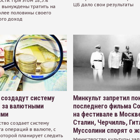
сти. При этом 18,5%
ЦБ дало свои результаты
 вынуждены тратить на
олее половины своего
ого доход
 создадут систему
Минкульт запретил по
я за валютными
последнего фильма С
ями
на фестивале в Москве
Сталин, Черчилль, Гит
тво создает систему
а операций в валюте, с
Муссолини спорят о ж
оторой планирует следить
Министерство культуры зап