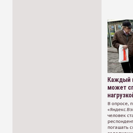
Каждый 
может сп
нагрузко
В опросе, 
«Яндекс.Вз
человек ст
респондент
погашать 