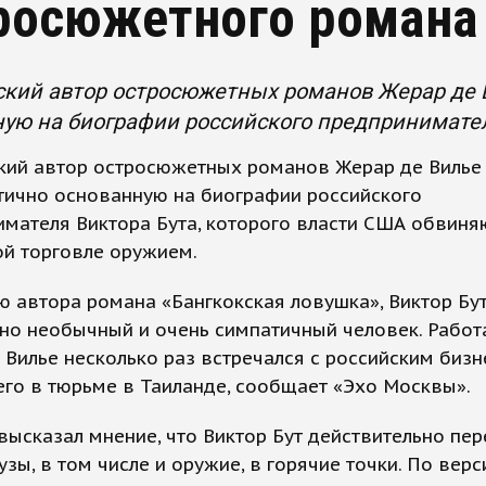
росюжетного романа
кий автор остросюжетных романов Жерар де В
ую на биографии российского предпринимател
кий автор остросюжетных романов Жерар де Вилье
стично основанную на биографии российского
мателя Виктора Бута, которого власти США обвиня
ой торговле оружием.
 автора романа «Бангкокская ловушка», Виктор Бу
но необычный и очень симпатичный человек. Работ
е Вилье несколько раз встречался с российским биз
го в тюрьме в Таиланде, сообщает «Эхо Москвы».
высказал мнение, что Виктор Бут действительно пе
узы, в том числе и оружие, в горячие точки. По верс