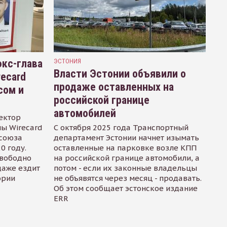
кс-глава
ЭСТОНИЯ
Власти Эстонии объявили о
recard
продаже оставленных на
сом и
российской границе
автомобилей
ектор
ы Wirecard
С октября 2025 года Транспортный
осоюза
департамент Эстонии начнет изымать
0 году.
оставленные на парковке возле КПП
свободно
на российской границе автомобили, а
даже ездит
потом - если их законные владельцы
ории
не объявятся через месяц - продавать.
Об этом сообщает эстонское издание
ERR