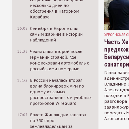
несколько дней до
обострения в Нагорном
Карабахе
16:09
Сентябрь в Европе стал
самым жарким в истории
ХЕРСОНСКАЯ О
наблюдений
Часть Хе
предлож
12:39
Чехия стала второй после
Беларуси
Германии страной, где
конфисковали автомобиль с
санатор
российскими номерами
Глава назн
администр
18:32
В России началась вторая
Владимир С
волна блокировок VPN по
Александр
одному из самых
поездки в 
распространенных и удобных
разговора 
протоколов WireGuard
заявил жур
передать М
17:07
Власти Финляндии заплатят
Азовского 
по 750 евро
землевладельцам за