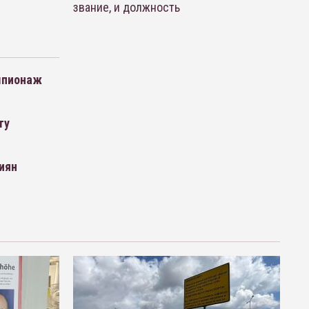
звание, и должность
шпионаж
ту
иян