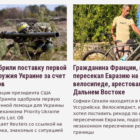
рили поставку первой
Гражданина Франции,
ружия Украине за счет
пересекал Евразию на
ов
велосипеде, арестова
Дальнем Востоке
ация президента США
Трампа одобрила первую
Софиан Сехили находится в
енной помощи для Украины
Уссурийска. Велосипедист,
еханизма Priority Ukraine
хотел поставить рекорд по 
s List. Об
пересечения Евразии, подо
ает Reuters со ссылкой на
незаконном пересечении р
ика, знакомых с ситуацией
границы