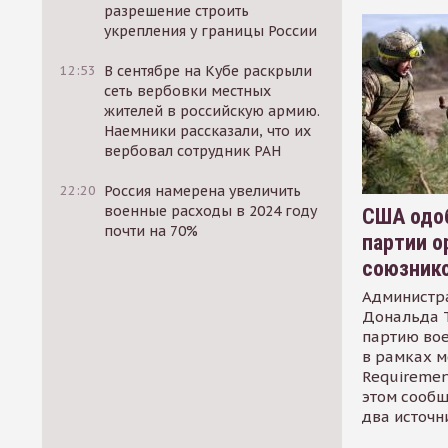
разрешение строить
укрепления у границы России
12:53
В сентябре на Кубе раскрыли
сеть вербовки местных
жителей в российскую армию.
Наемники рассказали, что их
вербовал сотрудник РАН
22:20
Россия намерена увеличить
военные расходы в 2024 году
США одоб
почти на 70%
партии о
союзник
Администр
Дональда 
партию во
в рамках м
Requirement
этом сообщ
два источн