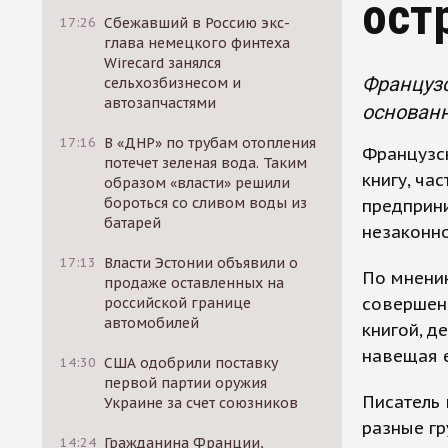
ост
17:26
Сбежавший в Россию экс-
глава немецкого финтеха
Wirecard занялся
Французс
сельхозбизнесом и
автозапчастями
основанн
17:16
В «ДНР» по трубам отопления
Французс
потечет зеленая вода. Таким
книгу, ча
образом «власти» решили
бороться со сливом воды из
предприни
батарей
незаконн
17:13
Власти Эстонии объявили о
По мнению
продаже оставленных на
совершен
российской границе
автомобилей
книгой, д
навещая е
14:30
США одобрили поставку
первой партии оружия
Писатель 
Украине за счет союзников
разные гр
14:24
Гражданина Франции,