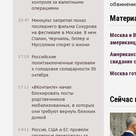
контроля за валютными
обвинения
операциями
Матери
20:47
Минкульт запретил показ
последнего фильма Сокурова
на фестивале в Москве. В нем
Москва и 
Сталин, Черчилль, Гитлер и
американц
Муссолини спорят о жизни
Американс
17:10
Российские
свидание 
политзаключенные призвали
к голодовке солидарности 30
Москва го
октября
17:12
«ВКонтакте» начал
блокировать посты
Сейчас 
родственников
мобилизованных, в которых
они требуют вернуть близких
домой
14:11
Россия, США и ЕС провели
секретные переговоры за