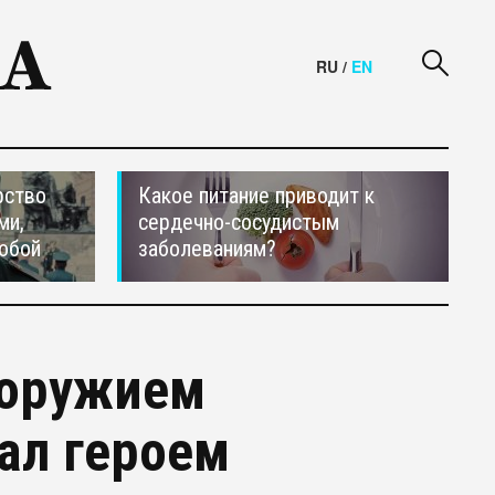
RU
/
EN
рство
Какое питание приводит к
ми,
сердечно-сосудистым
обой
заболеваниям?
 оружием
ал героем