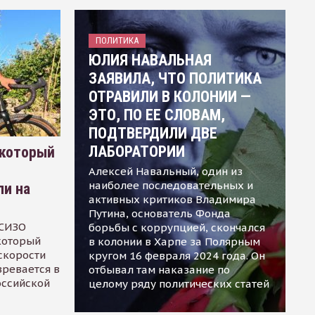
ПОЛИТИКА
ЮЛИЯ НАВАЛЬНАЯ
ЗАЯВИЛА, ЧТО ПОЛИТИКА
ОТРАВИЛИ В КОЛОНИИ —
ЭТО, ПО ЕЕ СЛОВАМ,
ПОДТВЕРДИЛИ ДВЕ
ЛАБОРАТОРИИ
 который
Алексей Навальный, один из
наиболее последовательных и
ли на
активных критиков Владимира
Путина, основатель Фонда
 СИЗО
борьбы с коррупцией, скончался
 который
в колонии в Харпе за Полярным
скорости
кругом 16 февраля 2024 года. Он
зревается в
отбывал там наказание по
оссийской
целому ряду политических статей