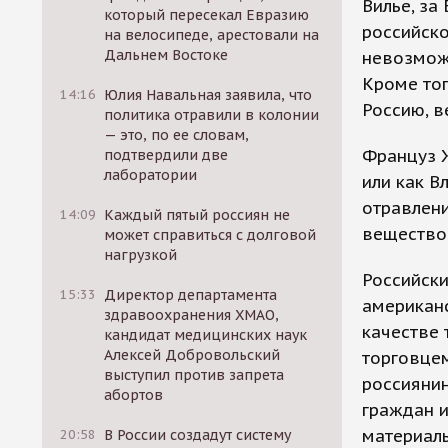
Вилье, за
который пересекал Евразию
российско
на велосипеде, арестовали на
Дальнем Востоке
невозможн
Кроме тог
14:16
Юлия Навальная заявила, что
Россию, в
политика отравили в колонии
— это, по ее словам,
Француз Ж
подтвердили две
лаборатории
или как В
отравлен
14:09
Каждый пятый россиян не
вещество
может справиться с долговой
нагрузкой
Российски
15:33
Директор департамента
американс
здравоохранения ХМАО,
качестве 
кандидат медицинских наук
Алексей Добровольский
торговце
выступил против запрета
россиянин
абортов
граждан и
материаль
20:58
В России создадут систему