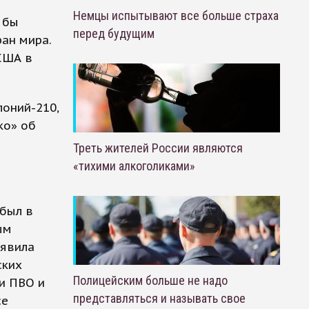
Немцы испытывают все больше страха
 бы
перед будущим
ан мира.
 США в
лоний-210,
ко» об
Треть жителей России являются
«тихими алкоголиками»
ибыл в
ым
ъявила
ских
Полицейским больше не надо
и ПВО и
представляться и называть свое
се