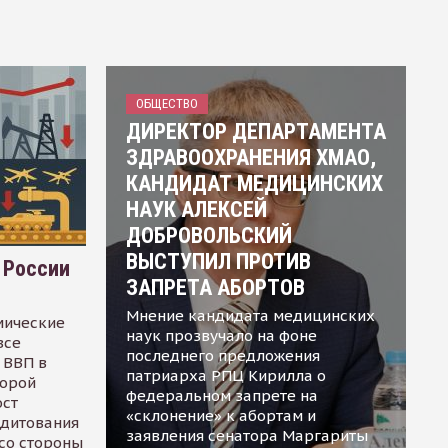
ОБЩЕСТВО
ДИРЕКТОР ДЕПАРТАМЕНТА
ЗДРАВООХРАНЕНИЯ ХМАО,
КАНДИДАТ МЕДИЦИНСКИХ
НАУК АЛЕКСЕЙ
ДОБРОВОЛЬСКИЙ
ВЫСТУПИЛ ПРОТИВ
 России
ЗАПРЕТА АБОРТОВ
Мнение кандидата медицинских
мические
наук прозвучало на фоне
все
последнего предложения
 ВВП в
патриарха РПЦ Кирилла о
торой
федеральном запрете на
ост
«склонение» к абортам и
едитования
заявления сенатора Маргариты
 со стороны