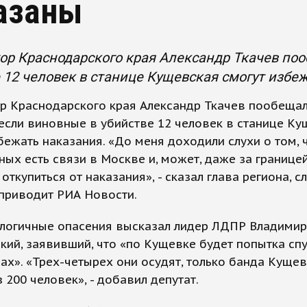
азаны
ор Краснодарского края Александр Ткачев поо
 12 человек в станице Кущевская смогут избе
р Краснодарского края Александр Ткачев пообещал
 если виновные в убийстве 12 человек в станице К
бежать наказания. «До меня доходили слухи о том, ч
ых есть связи в Москве и, может, даже за границей
 откупиться от наказания», - сказал глава региона, с
приводит РИА Новости.
алогичные опасения высказал лидер ЛДПР Владимир
ий, заявивший, что «по Кущевке будет попытка спу
ах». «Трех-четырех они осудят, только банда Куще
з 200 человек», - добавил депутат.