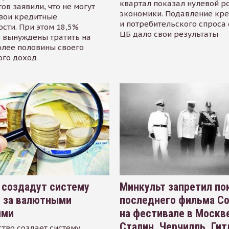
квартал показал нулевой р
ов заявили, что не могут
экономики. Подавление кр
свои кредитные
и потребительского спроса
сти. При этом 18,5%
ЦБ дало свои результаты
 вынуждены тратить на
олее половины своего
ого доход
 создадут систему
Минкульт запретил по
я за валютными
последнего фильма С
ями
на фестивале в Москве
Сталин, Черчилль, Гит
тво создает систему