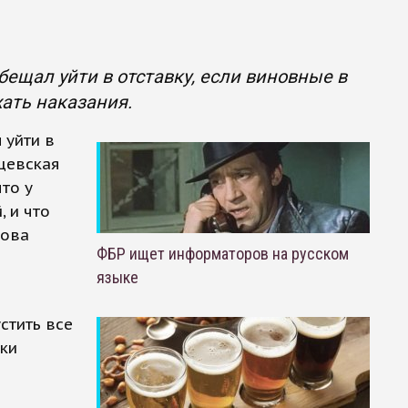
бещал уйти в отставку, если виновные в
жать наказания.
 уйти в
ущевская
то у
, и что
лова
ФБР ищет информаторов на русском
языке
стить все
вки