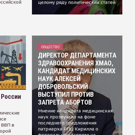
оссийской
целому ряду политических статей
ОБЩЕСТВО
ДИРЕКТОР ДЕПАРТАМЕНТА
ЗДРАВООХРАНЕНИЯ ХМАО,
КАНДИДАТ МЕДИЦИНСКИХ
НАУК АЛЕКСЕЙ
ДОБРОВОЛЬСКИЙ
ВЫСТУПИЛ ПРОТИВ
 России
ЗАПРЕТА АБОРТОВ
Мнение кандидата медицинских
мические
наук прозвучало на фоне
все
последнего предложения
 ВВП в
патриарха РПЦ Кирилла о
торой
федеральном запрете на