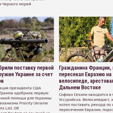
и Черного морей
рили поставку первой
Гражданина Франции,
ружия Украине за счет
пересекал Евразию на
ов
велосипеде, арестова
Дальнем Востоке
ация президента США
Трампа одобрила первую
Софиан Сехили находится в
енной помощи для Украины
Уссурийска. Велосипедист,
еханизма Priority Ukraine
хотел поставить рекорд по 
s List. Об
пересечения Евразии, подо