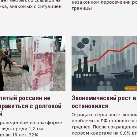
ает Reuters со ссылкой на
незаконном пересечении р
ика, знакомых с ситуацией
границы
пятый россиян не
Экономический рост в
равиться с долговой
остановился
й
Отрицать серьезные эконо
проблемы в РФ становится 
проведенном на платформе
труднее. После сокращения
гляд» среди 1,2 тыс.
первом квартале на 0,6% в
арше 18 лет, 22%