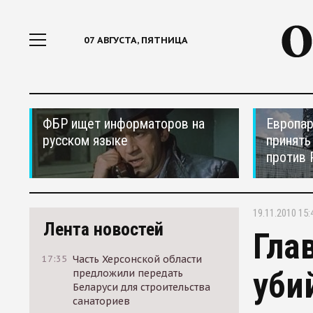
07 АВГУСТА, ПЯТНИЦА
ФБР ищет информаторов на
Европар
русском языке
принять
против 
19.11.2010 15:
Лента новостей
Гла
17:35
Часть Херсонской области
уби
предложили передать
Беларуси для строительства
санаториев