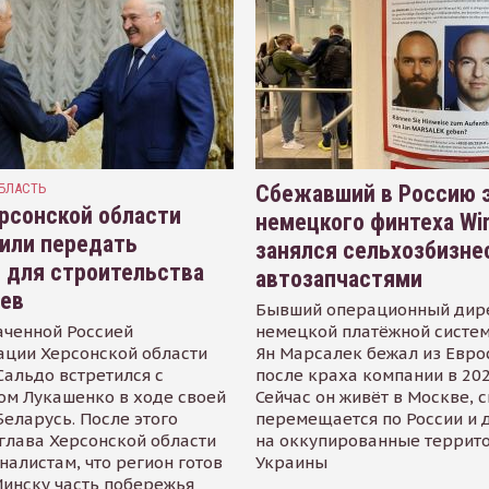
БЛАСТЬ
Сбежавший в Россию э
рсонской области
немецкого финтеха Wi
или передать
занялся сельхозбизне
 для строительства
автозапчастями
иев
Бывший операционный дир
аченной Россией
немецкой платёжной систем
ации Херсонской области
Ян Марсалек бежал из Евр
альдо встретился с
после краха компании в 202
ом Лукашенко в ходе своей
Сейчас он живёт в Москве, 
Беларусь. После этого
перемещается по России и 
глава Херсонской области
на оккупированные террит
налистам, что регион готов
Украины
инску часть побережья