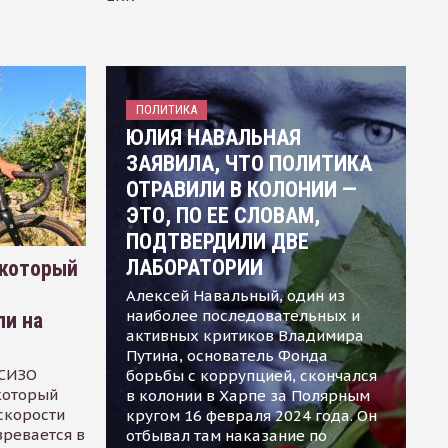
ПОЛИТИКА
ЮЛИЯ НАВАЛЬНАЯ
ЗАЯВИЛА, ЧТО ПОЛИТИКА
ОТРАВИЛИ В КОЛОНИИ —
ЭТО, ПО ЕЕ СЛОВАМ,
ПОДТВЕРДИЛИ ДВЕ
ЛАБОРАТОРИИ
 который
Алексей Навальный, один из
наиболее последовательных и
ли на
активных критиков Владимира
Путина, основатель Фонда
 СИЗО
борьбы с коррупцией, скончался
 который
в колонии в Харпе за Полярным
скорости
кругом 16 февраля 2024 года. Он
зревается в
отбывал там наказание по