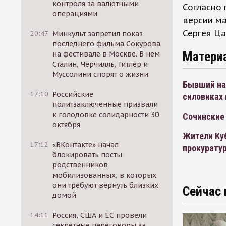
контроля за валютными
Согласно
операциями
версии ма
Сергея Ца
20:47
Минкульт запретил показ
последнего фильма Сокурова
Матери
на фестивале в Москве. В нем
Сталин, Черчилль, Гитлер и
Муссолини спорят о жизни
Бывший на
17:10
Российские
силовиках 
политзаключенные призвали
к голодовке солидарности 30
Сочинские
октября
Жители Куб
17:12
«ВКонтакте» начал
прокурату
блокировать посты
родственников
мобилизованных, в которых
они требуют вернуть близких
Сейчас 
домой
14:11
Россия, США и ЕС провели
секретные переговоры за