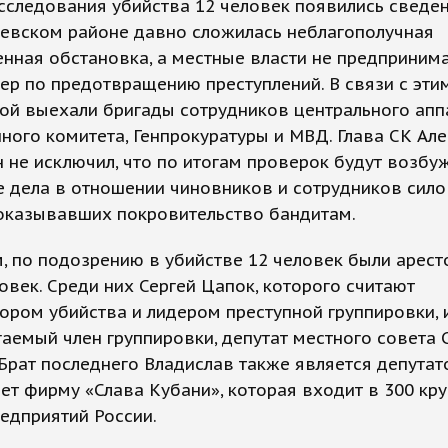
сследования убийства 12 человек появились сведен
щевском районе давно сложилась неблагополучная
нная обстановка, а местные власти не предприним
ер по предотвращению преступлений. В связи с эти
ой выехали бригады сотрудников центрального апп
ного комитета, Генпрокуратуры и МВД. Глава СК Ал
 не исключил, что по итогам проверок будут возб
е дела в отношении чиновников и сотрудников сил
 оказывавших покровительство бандитам.
, по подозрению в убийстве 12 человек были арес
овек. Среди них Сергей Цапок, которого считают
ором убийства и лидером преступной группировки, 
аемый член группировки, депутат местного совета 
Брат последнего Владислав также является депутат
ет фирму «Слава Кубани», которая входит в 300 кр
едприятий России.