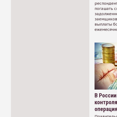
респондент
погашать 
задолженно
заемщиков
выплаты б
ежемесячн
В России
контрол
операци
Правительс