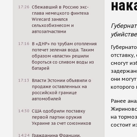
нак
17:26
Сбежавший в Россию экс-
глава немецкого финтеха
Wirecard занялся
Губернат
сельхозбизнесом и
автозапчастями
убийстве
17:16
В «ДНР» по трубам отопления
Губернато
потечет зеленая вода. Таким
отставку,
образом «власти» решили
бороться со сливом воды из
смогут из
батарей
задержанн
они могут
17:13
Власти Эстонии объявили о
которого 
продаже оставленных на
российской границе
автомобилей
Ранее ан
Жириновск
14:30
США одобрили поставку
на тормоз
первой партии оружия
Украине за счет союзников
состоит и
14:24
Гражданина Франции,