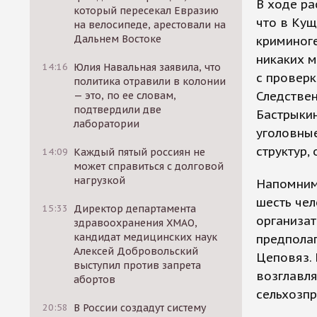
В ходе ра
который пересекал Евразию
что в Ку
на велосипеде, арестовали на
Дальнем Востоке
криминоге
никаких м
14:16
Юлия Навальная заявила, что
с проверк
политика отравили в колонии
Следствен
— это, по ее словам,
подтвердили две
Бастрыкин
лаборатории
уголовны
структур,
14:09
Каждый пятый россиян не
может справиться с долговой
нагрузкой
Напомним
шесть чел
15:33
Директор департамента
организат
здравоохранения ХМАО,
кандидат медицинских наук
предполаг
Алексей Добровольский
Цеповяз. 
выступил против запрета
возглавля
абортов
сельхозпр
20:58
В России создадут систему