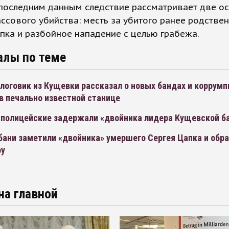
 последним данным следствие рассматривает две о
ссового убийства: месть за убитого ранее родстве
пка и разбойное нападение с целью грабежа.
алы по теме
логовик из Кущевки рассказал о новых бандах и коррум
в печально известной станице
 полицейские задержали «двойника лидера Кущевской б
ани заметили «двойника» умершего Сергея Цапка и обра
ру
на главной