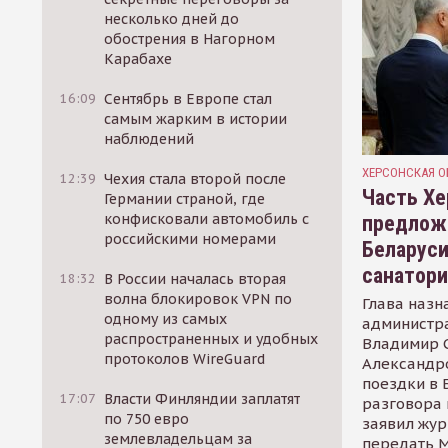
несколько дней до
обострения в Нагорном
Карабахе
16:09
Сентябрь в Европе стал
самым жарким в истории
наблюдений
ХЕРСОНСКАЯ О
12:39
Чехия стала второй после
Часть Хе
Германии страной, где
конфисковали автомобиль с
предлож
российскими номерами
Беларуси
санатор
18:32
В России началась вторая
волна блокировок VPN по
Глава назн
одному из самых
администр
распространенных и удобных
Владимир С
протоколов WireGuard
Александр
поездки в 
17:07
Власти Финляндии заплатят
разговора 
по 750 евро
заявил жур
землевладельцам за
передать М