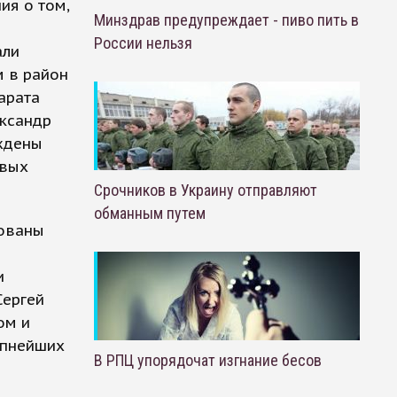
ия о том,
Минздрав предупреждает - пиво пить в
России нельзя
али
м в район
арата
ександр
уждены
овых
Срочников в Украину отправляют
обманным путем
тованы
и
Сергей
ом и
упнейших
В РПЦ упорядочат изгнание бесов