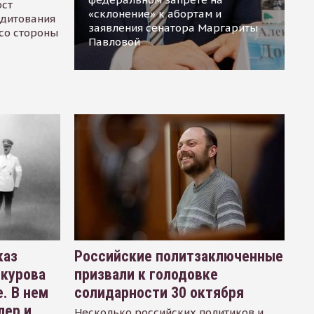
ост
«склонение» к абортам и
едитования
заявления сенатора Маргариты
 со стороны
Павловой
каз
Российские политзаключенные
окурова
призвали к голодовке
. В нем
солидарности 30 октября
лер и
Несколько российских политиков и