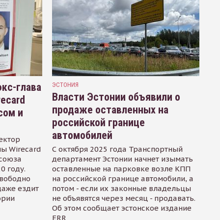
кс-глава
ЭСТОНИЯ
Власти Эстонии объявили о
recard
продаже оставленных на
сом и
российской границе
автомобилей
ектор
ы Wirecard
С октября 2025 года Транспортный
осоюза
департамент Эстонии начнет изымать
0 году.
оставленные на парковке возле КПП
свободно
на российской границе автомобили, а
даже ездит
потом - если их законные владельцы
ории
не объявятся через месяц - продавать.
Об этом сообщает эстонское издание
ERR