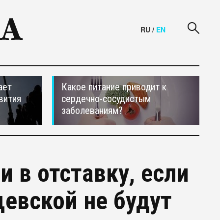
RU
/
EN
ает
Какое питание приводит к
вития
сердечно-сосудистым
заболеваниям?
и в отставку, если
щевской не будут