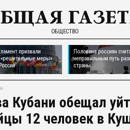
ОБЩЕСТВО
ламент призвали
Половина россиян счит
 «решительные меры»
неправильным путь раз
России
страны
44
ва Кубани обещал уйт
йцы 12 человек в Ку