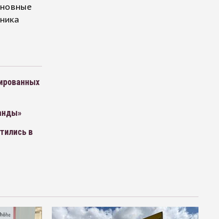
сновные
нника
пированных
анды»
тились в