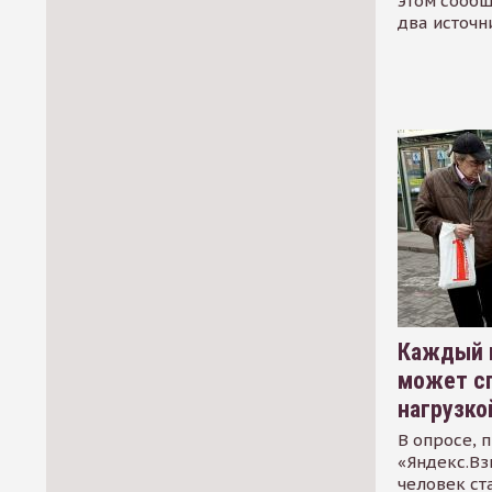
этом сообщ
два источн
Каждый 
может сп
нагрузко
В опросе, 
«Яндекс.Вз
человек ст