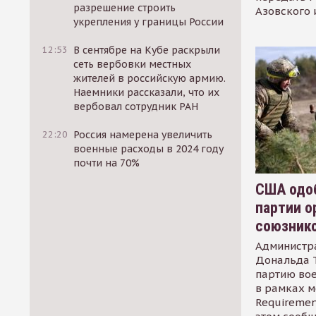
разрешение строить
Азовского 
укрепления у границы России
12:53
В сентябре на Кубе раскрыли
сеть вербовки местных
жителей в российскую армию.
Наемники рассказали, что их
вербовал сотрудник РАН
22:20
Россия намерена увеличить
военные расходы в 2024 году
почти на 70%
США одоб
партии о
союзник
Администр
Дональда 
партию во
в рамках м
Requirement