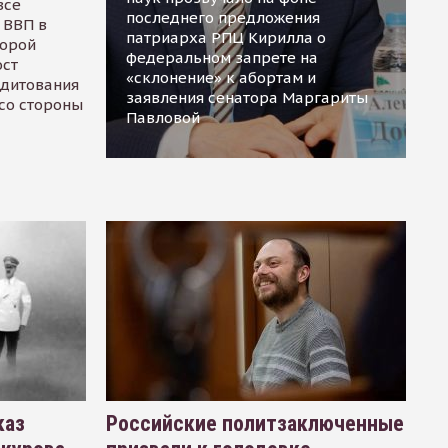
все
последнего предложения
 ВВП в
патриарха РПЦ Кирилла о
торой
федеральном запрете на
ост
«склонение» к абортам и
едитования
заявления сенатора Маргариты
 со стороны
Павловой
каз
Российские политзаключенные