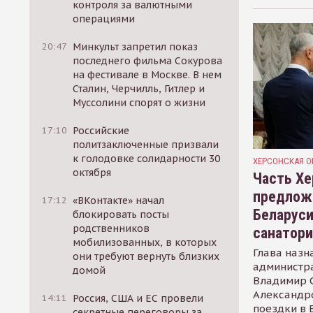
контроля за валютными
операциями
20:47
Минкульт запретил показ
последнего фильма Сокурова
на фестивале в Москве. В нем
Сталин, Черчилль, Гитлер и
Муссолини спорят о жизни
17:10
Российские
политзаключенные призвали
к голодовке солидарности 30
ХЕРСОНСКАЯ О
октября
Часть Хе
предлож
17:12
«ВКонтакте» начал
Беларуси
блокировать посты
родственников
санатор
мобилизованных, в которых
Глава назн
они требуют вернуть близких
администр
домой
Владимир С
Александр
14:11
Россия, США и ЕС провели
поездки в 
секретные переговоры за