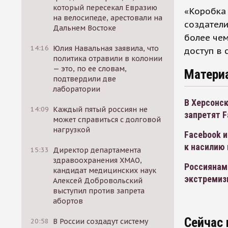
который пересекал Евразию
«Коробка 
на велосипеде, арестовали на
создатели
Дальнем Востоке
более чем
14:16
Юлия Навальная заявила, что
доступ в 
политика отравили в колонии
— это, по ее словам,
Матери
подтвердили две
лаборатории
В Херсонск
14:09
Каждый пятый россиян не
запретят F
может справиться с долговой
нагрузкой
Facebook и
к насилию
15:33
Директор департамента
здравоохранения ХМАО,
Россиянам 
кандидат медицинских наук
экстреми
Алексей Добровольский
выступил против запрета
абортов
Сейчас 
20:58
В России создадут систему