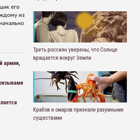
щик его
аждому из
значально
Треть россиян уверены, что Солнце
вращается вокруг Земли
й армии,
призывами
вляется
Крабов и омаров признали разумными
существами