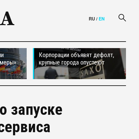
RU
/
EN
ли
Корпорации объявят дефолт,
 меры»
крупные города опустеют
о запуске
 сервиса