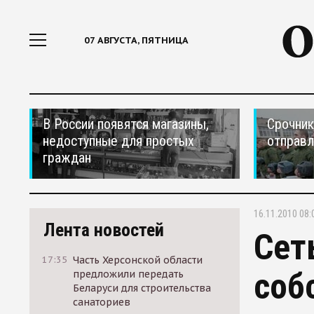
07 АВГУСТА, ПЯТНИЦА
В России появятся магазины,
Срочник
недоступные для простых
отправ
граждан
16.11.2010 08:
Лента новостей
Сет
17:35
Часть Херсонской области
соб
предложили передать
Беларуси для строительства
санаториев