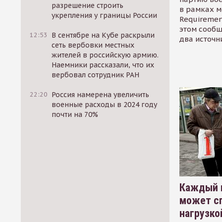
разрешение строить
в рамках м
укрепления у границы России
Requirement
этом сообщ
12:53
В сентябре на Кубе раскрыли
два источн
сеть вербовки местных
жителей в российскую армию.
Наемники рассказали, что их
вербовал сотрудник РАН
22:20
Россия намерена увеличить
военные расходы в 2024 году
почти на 70%
Каждый 
может сп
нагрузко