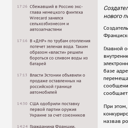
17:26
Сбежавший в Россию экс-
Создател
глава немецкого финтеха
нового п
Wirecard занялся
сельхозбизнесом и
Создатель
автозапчастями
Франциск
17:16
В «ДНР» по трубам отопления
потечет зеленая вода. Таким
Главной о
образом «власти» решили
внутренн
бороться со сливом воды из
электронн
батарей
базе адре
17:13
Власти Эстонии объявили о
перемещат
продаже оставленных на
сообщения
российской границе
автомобилей
сообщает
14:30
США одобрили поставку
При этом,
первой партии оружия
конкурир
Украине за счет союзников
назвав р
14:24
Гражданина Франции,