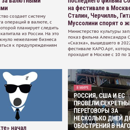
я за валютными
последнего фильма С
ями
на фестивале в Москве
Сталин, Черчилль, Гит
тво создает систему
а операций в валюте, с
Муссолини спорят о ж
оторой планирует следить
Министерство культуры зап
капитала из России. На это
показ фильма Александра 
кнуло нежелание бизнеса
«Сказка», вышедшего в 2022
аться к предупреждениям
фестивале КАРО.Арт, котор
проходит в Москве с 10 по 
В МИРЕ
РОССИЯ, США И ЕС
ПРОВЕЛИ СЕКРЕТНЫ
ПЕРЕГОВОРЫ ЗА
НЕСКОЛЬКО ДНЕЙ Д
ОБОСТРЕНИЯ В НАГ
те» начал