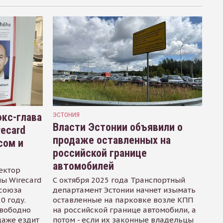
кс-глава
ЭСТОНИЯ
Власти Эстонии объявили о
recard
продаже оставленных на
сом и
российской границе
автомобилей
ектор
ы Wirecard
С октября 2025 года Транспортный
осоюза
департамент Эстонии начнет изымать
0 году.
оставленные на парковке возле КПП
свободно
на российской границе автомобили, а
даже ездит
потом - если их законные владельцы