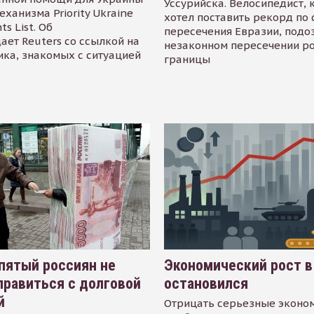
Уссурийска. Велосипедист,
еханизма Priority Ukraine
хотел поставить рекорд по 
s List. Об
пересечения Евразии, подо
ает Reuters со ссылкой на
незаконном пересечении р
ика, знакомых с ситуацией
границы
пятый россиян не
Экономический рост в
равиться с долговой
остановился
й
Отрицать серьезные эконо