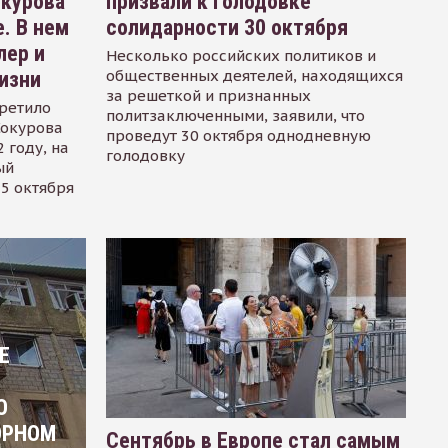
окурова
призвали к голодовке
. В нем
солидарности 30 октября
лер и
Несколько российских политиков и
общественных деятелей, находящихся
изни
за решеткой и признанных
ретило
политзаключенными, заявили, что
Сокурова
проведут 30 октября однодневную
 году, на
голодовку
ый
15 октября
Е
О
ОРНОМ
Сентябрь в Европе стал самым