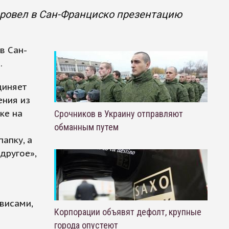
провел в Сан-Франциско презентацию
в Сан-
.
диняет
ения из
ке на
Срочников в Украину отправляют
обманным путем
апку, а
другое»,
висами,
Корпорации объявят дефолт, крупные
города опустеют