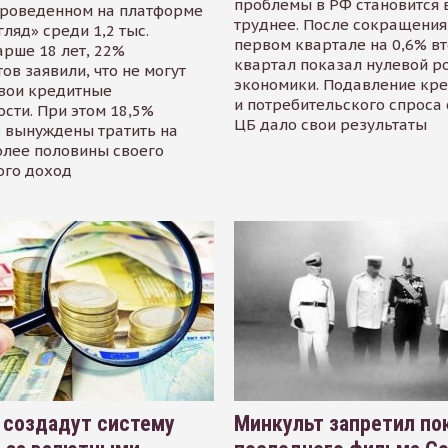
проблемы в РФ становится 
проведенном на платформе
труднее. После сокращения
гляд» среди 1,2 тыс.
первом квартале на 0,6% в
арше 18 лет, 22%
квартал показал нулевой р
ов заявили, что не могут
экономики. Подавление кр
свои кредитные
и потребительского спроса
сти. При этом 18,5%
ЦБ дало свои результаты
 вынуждены тратить на
олее половины своего
ого доход
 создадут систему
Минкульт запретил по