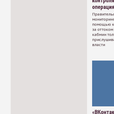
контрол
операци
Правительс
мониторинг
помощью к
за оттоком 
кабмин тол
прислушив
власти
«ВКонтак