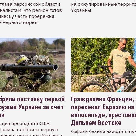
глава Херсонской области
на оккупированные террит
налистам, что регион готов
Украины
инску часть побережья
и Черного морей
рили поставку первой
Гражданина Франции,
ружия Украине за счет
пересекал Евразию на
ов
велосипеде, арестова
Дальнем Востоке
ация президента США
Трампа одобрила первую
Софиан Сехили находится в
енной помощи для Украины