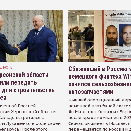
БЛАСТЬ
Сбежавший в Россию э
рсонской области
немецкого финтеха Wi
или передать
занялся сельхозбизне
 для строительства
автозапчастями
иев
Бывший операционный дир
аченной Россией
немецкой платёжной систем
ации Херсонской области
Ян Марсалек бежал из Евр
альдо встретился с
после краха компании в 202
ом Лукашенко в ходе своей
Сейчас он живёт в Москве, 
Беларусь. После этого
перемещается по России и 