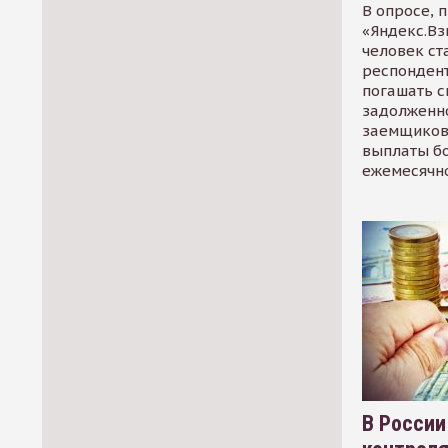
В опросе, 
«Яндекс.Вз
человек ст
респондент
погашать 
задолженно
заемщиков
выплаты б
ежемесячн
В России