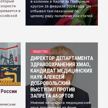
 который
в колонии в Харпе за Полярным
скорости
кругом 16 февраля 2024 года. Он
зревается в
отбывал там наказание по
оссийской
целому ряду политических статей
ОБЩЕСТВО
ДИРЕКТОР ДЕПАРТАМЕНТА
ЗДРАВООХРАНЕНИЯ ХМАО,
КАНДИДАТ МЕДИЦИНСКИХ
НАУК АЛЕКСЕЙ
ДОБРОВОЛЬСКИЙ
ВЫСТУПИЛ ПРОТИВ
 России
ЗАПРЕТА АБОРТОВ
Мнение кандидата медицинских
мические
наук прозвучало на фоне