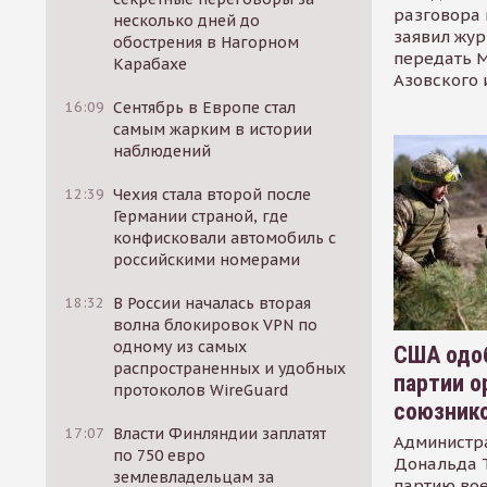
разговора 
несколько дней до
заявил жур
обострения в Нагорном
передать М
Карабахе
Азовского 
16:09
Сентябрь в Европе стал
самым жарким в истории
наблюдений
12:39
Чехия стала второй после
Германии страной, где
конфисковали автомобиль с
российскими номерами
18:32
В России началась вторая
волна блокировок VPN по
одному из самых
США одоб
распространенных и удобных
партии о
протоколов WireGuard
союзник
17:07
Власти Финляндии заплатят
Администр
по 750 евро
Дональда 
землевладельцам за
партию во