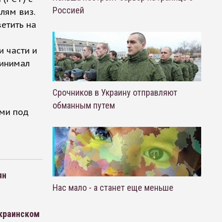
Россией
лям виз.
ветить на
и части и
ринимал
Срочников в Украину отправляют
обманным путем
ми под
ян
Нас мало - а станет еще меньше
украинском