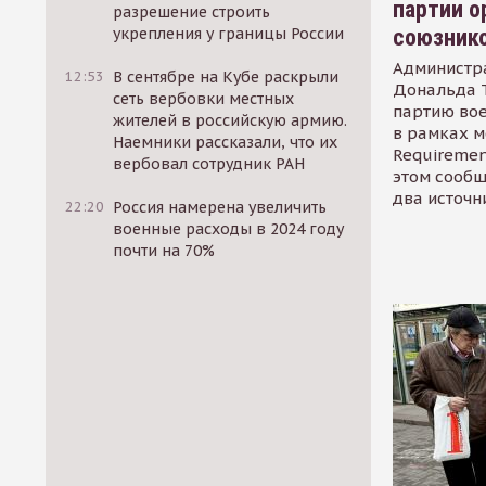
партии о
разрешение строить
союзник
укрепления у границы России
Администр
12:53
В сентябре на Кубе раскрыли
Дональда 
сеть вербовки местных
партию во
жителей в российскую армию.
в рамках м
Наемники рассказали, что их
Requirement
вербовал сотрудник РАН
этом сообщ
два источн
22:20
Россия намерена увеличить
военные расходы в 2024 году
почти на 70%