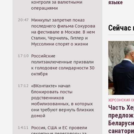
языке
контроля за валютными
операциями
20:47
Минкульт запретил показ
последнего фильма Сокурова
Сейчас 
на фестивале в Москве. В нем
Сталин, Черчилль, Гитлер и
Муссолини спорят о жизни
17:10
Российские
политзаключенные призвали
к голодовке солидарности 30
октября
17:12
«ВКонтакте» начал
блокировать посты
родственников
ХЕРСОНСКАЯ О
мобилизованных, в которых
Часть Хе
они требуют вернуть близких
предлож
домой
Беларуси
14:11
Россия, США и ЕС провели
санатор
секретные переговоры за