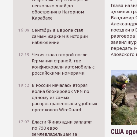
Глава назн
несколько дней до
администр
обострения в Нагорном
Владимир С
Карабахе
Александр
поездки в 
16:09
Сентябрь в Европе стал
разговора 
самым жарким в истории
заявил жур
наблюдений
передать М
Азовского 
12:39
Чехия стала второй после
Германии страной, где
конфисковали автомобиль с
российскими номерами
18:32
В России началась вторая
волна блокировок VPN по
одному из самых
распространенных и удобных
протоколов WireGuard
17:07
Власти Финляндии заплатят
по 750 евро
США одоб
землевладельцам за