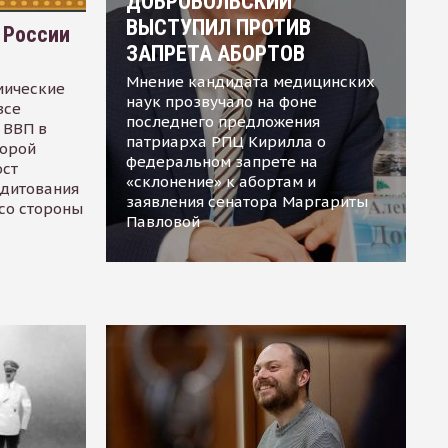
ДОБРОВОЛЬСКИЙ
ВЫСТУПИЛ ПРОТИВ
 России
ЗАПРЕТА АБОРТОВ
Мнение кандидата медицинских
мические
наук прозвучало на фоне
все
последнего предложения
 ВВП в
патриарха РПЦ Кирилла о
торой
федеральном запрете на
ост
«склонение» к абортам и
едитования
заявления сенатора Маргариты
 со стороны
Павловой