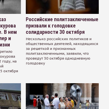
каз
Российские политзаключенные
окурова
призвали к голодовке
. В нем
солидарности 30 октября
лер и
Несколько российских политиков и
общественных деятелей, находящихся
изни
за решеткой и признанных
ретило
политзаключенными, заявили, что
Сокурова
проведут 30 октября однодневную
 году, на
голодовку
ый
15 октября