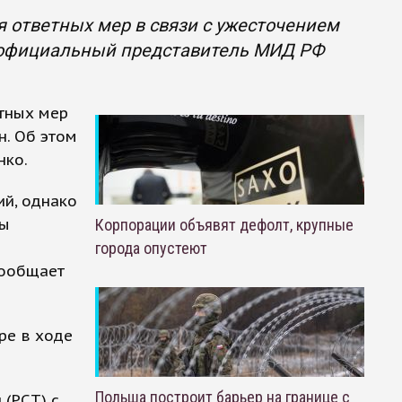
 ответных мер в связи с ужесточением
л официальный представитель МИД РФ
тных мер
н. Об этом
нко.
ий, однако
бы
Корпорации объявят дефолт, крупные
города опустеют
сообщает
ре в ходе
Польша построит барьер на границе с
 (РСТ) с