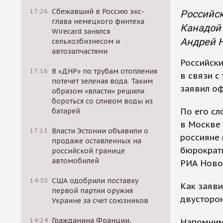
17:26
Сбежавший в Россию экс-
Российск
глава немецкого финтеха
Канадой
Wirecard занялся
Андрей Н
сельхозбизнесом и
автозапчастями
Российск
17:16
В «ДНР» по трубам отопления
в связи с
потечет зеленая вода. Таким
заявил о
образом «власти» решили
бороться со сливом воды из
По его сл
батарей
в Москве
17:13
Власти Эстонии объявили о
россияне
продаже оставленных на
бюрократи
российской границе
автомобилей
РИА Ново
14:30
США одобрили поставку
Как заяви
первой партии оружия
двусторон
Украине за счет союзников
14:24
Гражданина Франции,
Напомним,