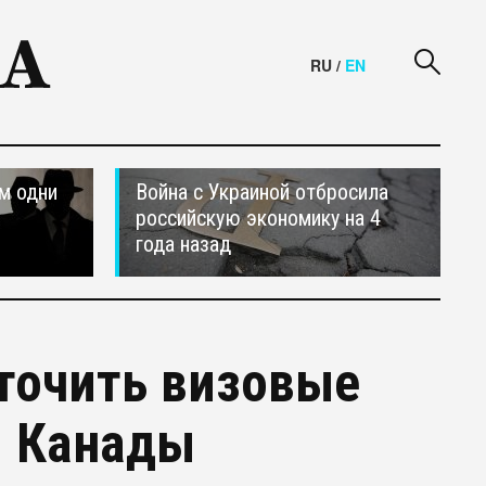
RU
/
EN
м одни
Война с Украиной отбросила
российскую экономику на 4
года назад
точить визовые
м Канады