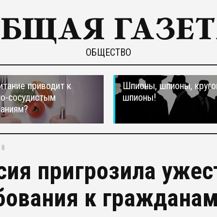
ОБЩЕСТВО
итание приводит к
Шпионы, шпионы, круго
но-сосудистым
шпионы!
ваниям?
18
сия пригрозила ужес
бования к граждана