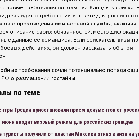
а новые требования посольства Канады к соискате
ти, речь идет о требовании в анкете для россиян от
осов о прохождении ими военной службы, включая
е» описание своих обязанностей, место дислокаци
ные данные ее командира. Если соискатель визы п
 боевых действиях, он должен рассказать об этом
о».
добные требования сочли потенциально попадающи
 РФ о разглашении гостайны.
алы по теме
ентры Греции приостановили прием документов от росси
 1 июня вводит визовый режим для российских граждан
 туристы получили от властей Мексики отказ в визе на 