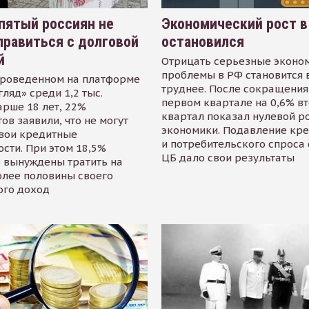
пятый россиян не
Экономический рост в
равиться с долговой
остановился
й
Отрицать серьезные эконо
проблемы в РФ становится 
проведенном на платформе
труднее. После сокращения
гляд» среди 1,2 тыс.
первом квартале на 0,6% в
арше 18 лет, 22%
квартал показал нулевой р
ов заявили, что не могут
экономики. Подавление кр
свои кредитные
и потребительского спроса
сти. При этом 18,5%
ЦБ дало свои результаты
 вынуждены тратить на
олее половины своего
ого доход