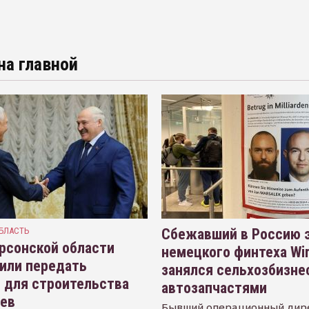
на главной
БЛАСТЬ
Сбежавший в Россию э
рсонской области
немецкого финтеха Wi
или передать
занялся сельхозбизне
 для строительства
автозапчастями
иев
Бывший операционный дир