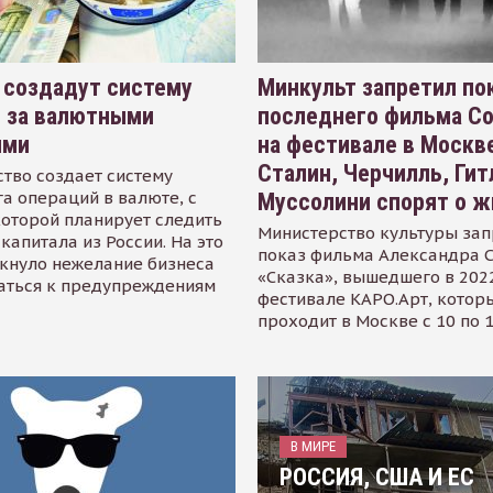
 создадут систему
Минкульт запретил по
я за валютными
последнего фильма С
ями
на фестивале в Москве
Сталин, Черчилль, Гит
тво создает систему
а операций в валюте, с
Муссолини спорят о ж
оторой планирует следить
Министерство культуры зап
капитала из России. На это
показ фильма Александра 
кнуло нежелание бизнеса
«Сказка», вышедшего в 2022
аться к предупреждениям
фестивале КАРО.Арт, котор
проходит в Москве с 10 по 
В МИРЕ
РОССИЯ, США И ЕС