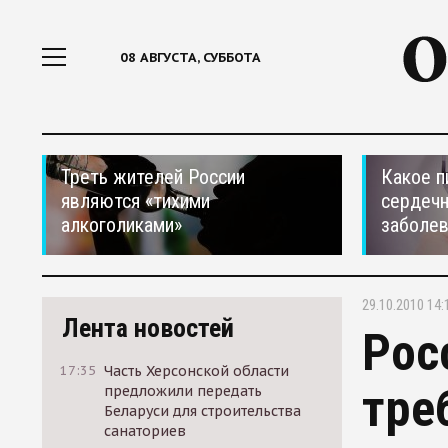
08 АВГУСТА, СУББОТА
Треть жителей России
Какое п
являются «тихими
сердеч
алкоголиками»
заболе
29.10.2010 14:
Лента новостей
Рос
17:35
Часть Херсонской области
тре
предложили передать
Беларуси для строительства
санаториев