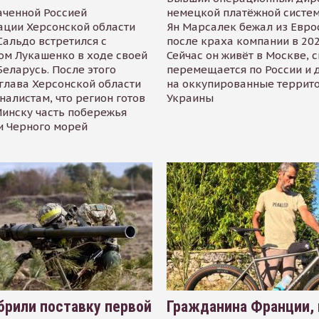
аченной Россией
немецкой платёжной систем
ации Херсонской области
Ян Марсалек бежал из Евр
альдо встретился с
после краха компании в 202
ом Лукашенко в ходе своей
Сейчас он живёт в Москве, 
Беларусь. После этого
перемещается по России и 
глава Херсонской области
на оккупированные террит
налистам, что регион готов
Украины
инску часть побережья
и Черного морей
рили поставку первой
Гражданина Франции,