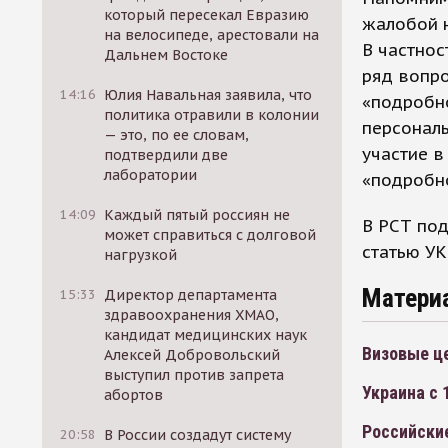
который пересекал Евразию
жалобой н
на велосипеде, арестовали на
В частнос
Дальнем Востоке
ряд вопр
14:16
Юлия Навальная заявила, что
«подробно
политика отравили в колонии
персональ
— это, по ее словам,
участие в
подтвердили две
лаборатории
«подробн
14:09
Каждый пятый россиян не
В РСТ по
может справиться с долговой
статью УК
нагрузкой
Матери
15:33
Директор департамента
здравоохранения ХМАО,
кандидат медицинских наук
Визовые ц
Алексей Добровольский
выступил против запрета
Украина с
абортов
Российские
20:58
В России создадут систему