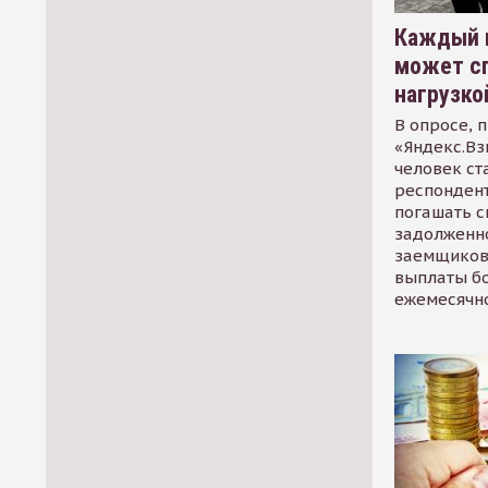
Каждый 
может сп
нагрузко
В опросе, 
«Яндекс.Вз
человек ст
респондент
погашать 
задолженно
заемщиков
выплаты б
ежемесячн