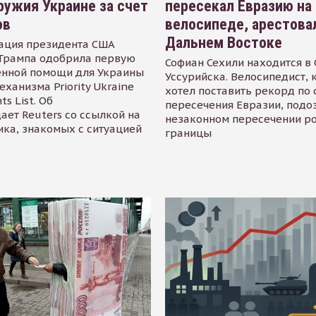
ружия Украине за счет
пересекал Евразию на
ов
велосипеде, арестова
Дальнем Востоке
ация президента США
Трампа одобрила первую
Софиан Сехили находится в
енной помощи для Украины
Уссурийска. Велосипедист,
еханизма Priority Ukraine
хотел поставить рекорд по 
s List. Об
пересечения Евразии, подо
ает Reuters со ссылкой на
незаконном пересечении р
ика, знакомых с ситуацией
границы