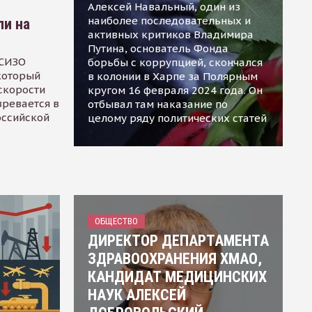
Алексей Навальный, один из
наиболее последовательных и
ли на
активных критиков Владимира
Путина, основатель Фонда
 СИЗО
борьбы с коррупцией, скончался
 который
в колонии в Харпе за Полярным
скорости
кругом 16 февраля 2024 года. Он
зревается в
отбывал там наказание по
оссийской
целому ряду политических статей
ОБЩЕСТВО
ДИРЕКТОР ДЕПАРТАМЕНТА
ЗДРАВООХРАНЕНИЯ ХМАО,
КАНДИДАТ МЕДИЦИНСКИХ
НАУК АЛЕКСЕЙ