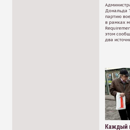
Администр
Дональда 
партию во
в рамках м
Requirement
этом сообщ
два источн
Каждый 