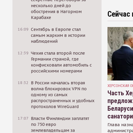
несколько дней до
обострения в Нагорном
Сейчас 
Карабахе
16:09
Сентябрь в Европе стал
самым жарким в истории
наблюдений
12:39
Чехия стала второй после
Германии страной, где
конфисковали автомобиль с
российскими номерами
18:32
В России началась вторая
ХЕРСОНСКАЯ О
волна блокировок VPN по
Часть Хе
одному из самых
предлож
распространенных и удобных
протоколов WireGuard
Беларуси
санатор
17:07
Власти Финляндии заплатят
Глава назн
по 750 евро
администр
землевладельцам за