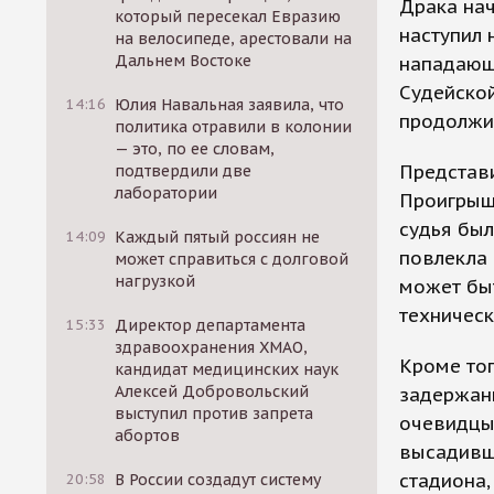
Драка нач
который пересекал Евразию
наступил 
на велосипеде, арестовали на
Дальнем Востоке
нападающи
Судейской
14:16
Юлия Навальная заявила, что
продолжит
политика отравили в колонии
— это, по ее словам,
Представи
подтвердили две
лаборатории
Проигрыш 
судья был
14:09
Каждый пятый россиян не
повлекла 
может справиться с долговой
нагрузкой
может быт
техническ
15:33
Директор департамента
здравоохранения ХМАО,
Кроме тог
кандидат медицинских наук
Алексей Добровольский
задержаны
выступил против запрета
очевидцы,
абортов
высадивши
стадиона,
20:58
В России создадут систему