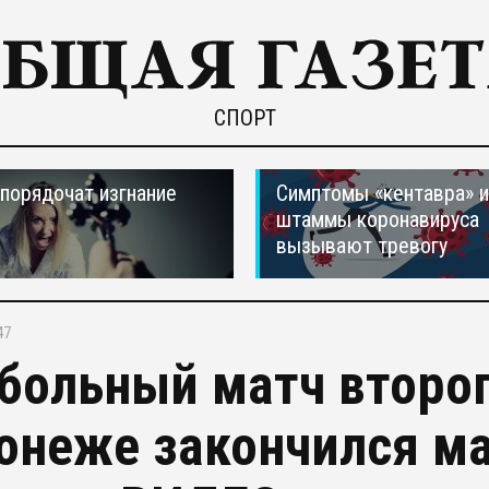
СПОРТ
порядочат изгнание
Симптомы «кентавра» 
штаммы коронавируса
вызывают тревогу
47
больный матч второг
онеже закончился м