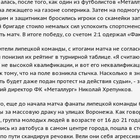
алась, после того, как один из футболистов «Металл
на лежащего на газоне соперника. Затем на подмогу
м и защитникам бросились игроки со скамейки зап
 бригаде стоило немалых сил успокоить спортсмен
ь матч. В итоге победу, со счетом 2:1 одержал «Фак
тели липецкой команды, с итогами матча не соглас
понизил их рейтинг в турнирной таблице. «Я считаю,
 не высокой квалификации, и вот его неквалификац
к тому, что на поле возникла стычка. Насколько я зн
ь будет даже подан протест на действия судьи», - 
ий директор ФК «Металлург» Николай Хрепунков.
о, еще до начала матча фанаты липецкой команды
 за массовую драку на улицах Воронежа. Как гово
 группа молодых людей в возрасте от 16 до 21 года
сь из автобуса в самом центре города, пошла в с
 по пути скандируя речовки. Вели они себя агрессив