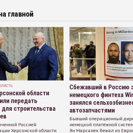
на главной
БЛАСТЬ
Сбежавший в Россию э
рсонской области
немецкого финтеха Wi
или передать
занялся сельхозбизне
 для строительства
автозапчастями
иев
Бывший операционный дир
аченной Россией
немецкой платёжной систем
ации Херсонской области
Ян Марсалек бежал из Евр