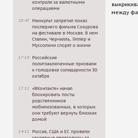
контроля за валютными
выкрикива
операциями
между фа
20:47
Минкульт запретил показ
последнего фильма Сокурова
на фестивале в Москве. В нем
Сталин, Черчилль, Гитлер и
Муссолини спорят о жизни
17:10
Российские
политзаключенные призвали
к голодовке солидарности 30
октября
17:12
«ВКонтакте» начал
блокировать посты
родственников
мобилизованных, в которых
они требуют вернуть близких
домой
14:11
Россия, США и ЕС провели
секретные переговоры за