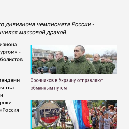
о дивизиона чемпионата России -
чился массовой дракой.
изиона
ургом» -
тболистов
мандами
Срочников в Украину отправляют
льства
обманным путем
ли
гроки
 «Россия