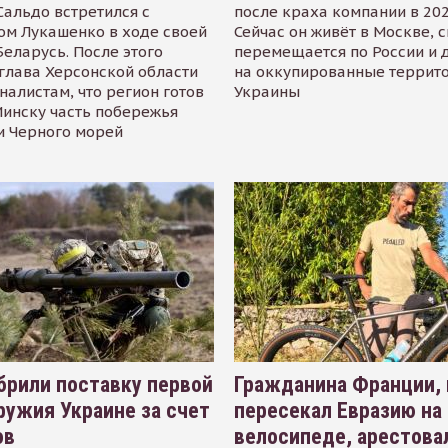
альдо встретился с
после краха компании в 202
ом Лукашенко в ходе своей
Сейчас он живёт в Москве, 
Беларусь. После этого
перемещается по России и 
глава Херсонской области
на оккупированные террит
налистам, что регион готов
Украины
инску часть побережья
и Черного морей
рили поставку первой
Гражданина Франции,
ружия Украине за счет
пересекал Евразию на
ов
велосипеде, арестова