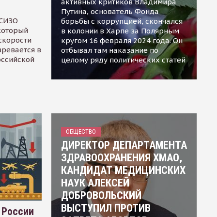
активных критиков Владимира
Путина, основатель Фонда
 СИЗО
борьбы с коррупцией, скончался
 который
в колонии в Харпе за Полярным
скорости
кругом 16 февраля 2024 года. Он
зревается в
отбывал там наказание по
оссийской
целому ряду политических статей
ОБЩЕСТВО
ДИРЕКТОР ДЕПАРТАМЕНТА
ЗДРАВООХРАНЕНИЯ ХМАО,
КАНДИДАТ МЕДИЦИНСКИХ
НАУК АЛЕКСЕЙ
ДОБРОВОЛЬСКИЙ
ВЫСТУПИЛ ПРОТИВ
 России