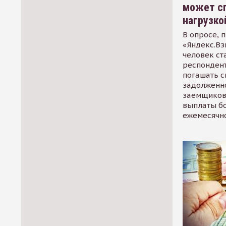
может сп
нагрузко
В опросе, 
«Яндекс.Вз
человек ст
респондент
погашать 
задолженно
заемщиков
выплаты б
ежемесячн