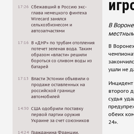
игр
17:26
Сбежавший в Россию экс-
глава немецкого финтеха
Wirecard занялся
В Вороне
сельхозбизнесом и
автозапчастями
местным 
17:16
В «ДНР» по трубам отопления
В Вороне
потечет зеленая вода. Таким
чемпионат
образом «власти» решили
бороться со сливом воды из
закончилс
батарей
ушли не д
17:13
Власти Эстонии объявили о
Инцидент
продаже оставленных на
второго д
российской границе
автомобилей
судья уда
предупреж
14:30
США одобрили поставку
обеих ком
первой партии оружия
Украине за счет союзников
24».
14:24
Гражданина Франции,