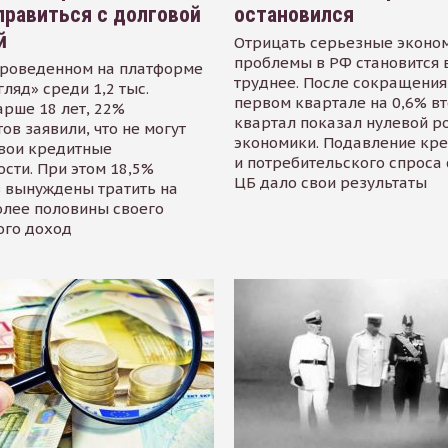
равиться с долговой
остановился
й
Отрицать серьезные эконо
проблемы в РФ становится 
проведенном на платформе
труднее. После сокращения
гляд» среди 1,2 тыс.
первом квартале на 0,6% в
арше 18 лет, 22%
квартал показал нулевой р
ов заявили, что не могут
экономики. Подавление кр
свои кредитные
и потребительского спроса
сти. При этом 18,5%
ЦБ дало свои результаты
 вынуждены тратить на
олее половины своего
ого доход