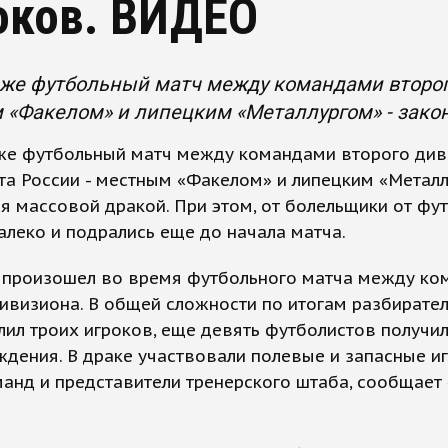
оков. ВИДЕО
же футбольный матч между командами второг
«Факелом» и липецким «Металлургом» - закон
же футбольный матч между командами второго див
а России - местным «Факелом» и липецким «Металл
я массовой дракой. При этом, от болельщики от фу
алеко и подрались еще до начала матча.
 произошел во время футбольного матча между ко
ивизиона. В общей сложности по итогам разбирате
лил троих игроков, еще девять футболистов получи
дения. В драке участвовали полевые и запасные и
анд и представители тренерского штаба, сообщает