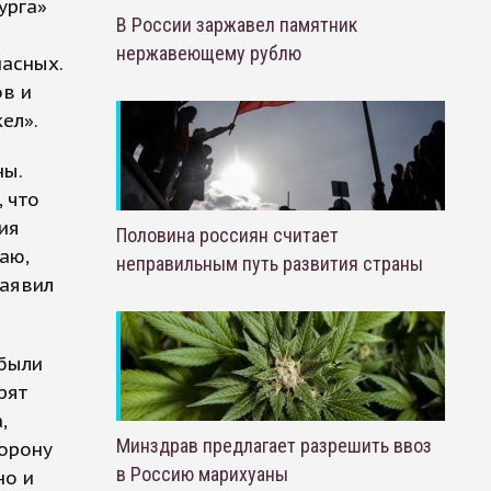
урга»
В России заржавел памятник
нержавеющему рублю
асных.
ов и
ел».
ны.
 что
ия
Половина россиян считает
аю,
неправильным путь развития страны
заявил
 были
рят
,
Минздрав предлагает разрешить ввоз
торону
в Россию марихуаны
но и