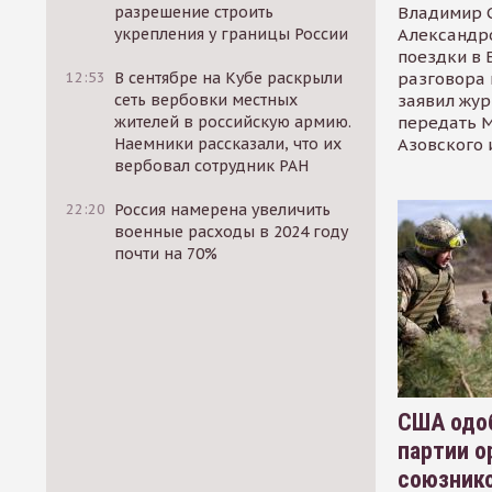
Владимир С
разрешение строить
Александр
укрепления у границы России
поездки в 
разговора 
12:53
В сентябре на Кубе раскрыли
заявил жур
сеть вербовки местных
передать М
жителей в российскую армию.
Азовского 
Наемники рассказали, что их
вербовал сотрудник РАН
22:20
Россия намерена увеличить
военные расходы в 2024 году
почти на 70%
США одоб
партии о
союзник