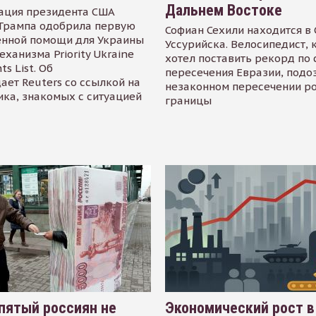
Дальнем Востоке
ация президента США
Трампа одобрила первую
Софиан Сехили находится в
енной помощи для Украины
Уссурийска. Велосипедист,
еханизма Priority Ukraine
хотел поставить рекорд по 
s List. Об
пересечения Евразии, подо
ает Reuters со ссылкой на
незаконном пересечении р
ика, знакомых с ситуацией
границы
пятый россиян не
Экономический рост в