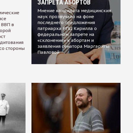
ЗАПРЕТА АБОРТОВ
Мнение кандидата медицинских
мические
наук прозвучало на фоне
все
последнего предложения
 ВВП в
патриарха РПЦ Кирилла о
торой
федеральном запрете на
ост
«склонение» к абортам и
едитования
заявления сенатора Маргариты
 со стороны
Павловой