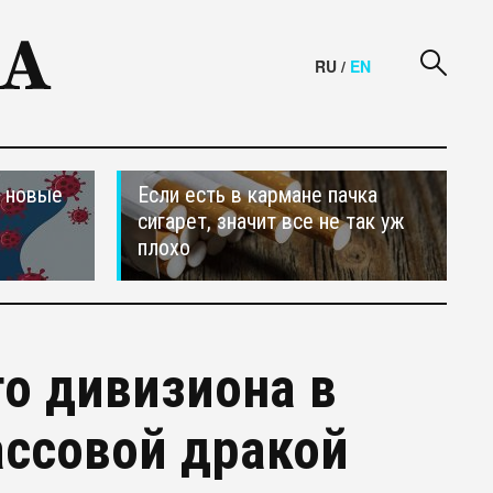
RU
/
EN
и новые
Если есть в кармане пачка
сигарет, значит все не так уж
плохо
о дивизиона в
ассовой дракой