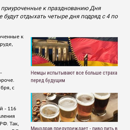
 приуроченные к празднованию Дня
е будут отдыхать четыре дня подряд с 4 по
оченные к
руде,
-
Немцы испытывают все больше страха
ороче.
перед будущим
бря, с
й - 116
вления
Ф. Так,
Минздрав предупреждает - пиво пить в