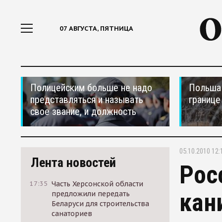
07 АВГУСТА, ПЯТНИЦА
Полицейским больше не надо
Польша 
представляться и называть
границе
свое звание, и должность
05.10.2010 12:
Лента новостей
Рос
17:35
Часть Херсонской области
кан
предложили передать
Беларуси для строительства
санаториев