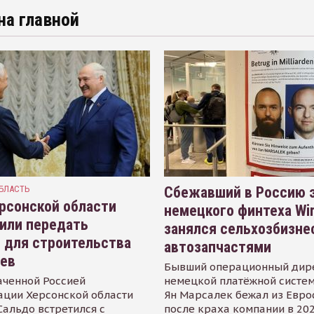
на главной
БЛАСТЬ
Сбежавший в Россию э
рсонской области
немецкого финтеха Wi
или передать
занялся сельхозбизне
 для строительства
автозапчастями
иев
Бывший операционный дир
аченной Россией
немецкой платёжной систем
ации Херсонской области
Ян Марсалек бежал из Евр
альдо встретился с
после краха компании в 202