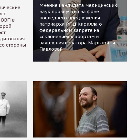
Мнение кандидата медицинских
мические
наук прозвучало на фоне
все
последнего предложения
 ВВП в
патриарха РПЦ Кирилла о
торой
федеральном запрете на
ост
«склонение» к абортам и
едитования
заявления сенатора Маргариты
 со стороны
Павловой