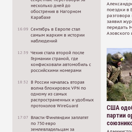
Александр
несколько дней до
поездки в 
обострения в Нагорном
разговора 
Карабахе
заявил жур
передать М
16:09
Сентябрь в Европе стал
Азовского 
самым жарким в истории
наблюдений
12:39
Чехия стала второй после
Германии страной, где
конфисковали автомобиль с
российскими номерами
18:32
В России началась вторая
волна блокировок VPN по
одному из самых
распространенных и удобных
протоколов WireGuard
США одоб
партии о
17:07
Власти Финляндии заплатят
союзник
по 750 евро
землевладельцам за
Администр