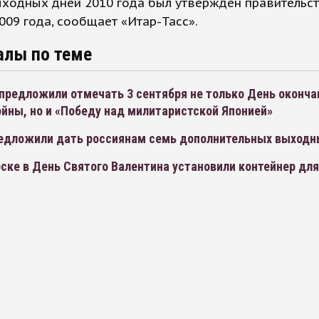
ыходных дней 2010 года был утвержден правительс
009 года, сообщает «Итар-Тасс».
алы по теме
предложили отмечать 3 сентября не только День оконча
йны, но и «Победу над милитаристской Японией»
едложили дать россиянам семь дополнительных выходн
ске в День Святого Валентина установили контейнер дл