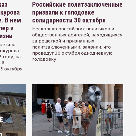
каз
Российские политзаключенные
окурова
призвали к голодовке
. В нем
солидарности 30 октября
лер и
Несколько российских политиков и
общественных деятелей, находящихся
изни
за решеткой и признанных
ретило
политзаключенными, заявили, что
Сокурова
проведут 30 октября однодневную
 году, на
голодовку
ый
15 октября
Е
О