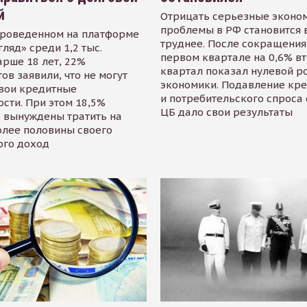
й
Отрицать серьезные эконо
проблемы в РФ становится 
проведенном на платформе
труднее. После сокращения
гляд» среди 1,2 тыс.
первом квартале на 0,6% в
арше 18 лет, 22%
квартал показал нулевой р
ов заявили, что не могут
экономики. Подавление кр
свои кредитные
и потребительского спроса
сти. При этом 18,5%
ЦБ дало свои результаты
 вынуждены тратить на
олее половины своего
ого доход