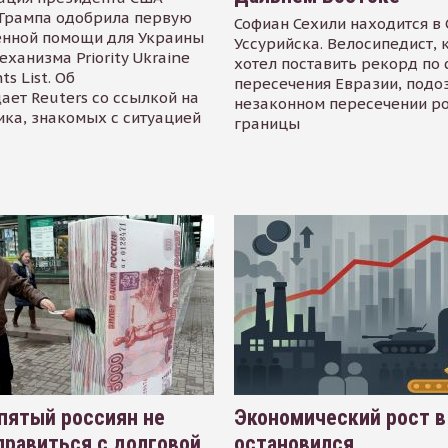
Трампа одобрила первую
Софиан Сехили находится в
енной помощи для Украины
Уссурийска. Велосипедист,
еханизма Priority Ukraine
хотел поставить рекорд по 
s List. Об
пересечения Евразии, подо
ает Reuters со ссылкой на
незаконном пересечении р
ика, знакомых с ситуацией
границы
пятый россиян не
Экономический рост в
равиться с долговой
остановился