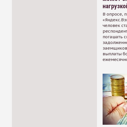
нагрузко
В опросе, 
«Яндекс.Вз
человек ст
респондент
погашать 
задолженно
заемщиков
выплаты б
ежемесячн