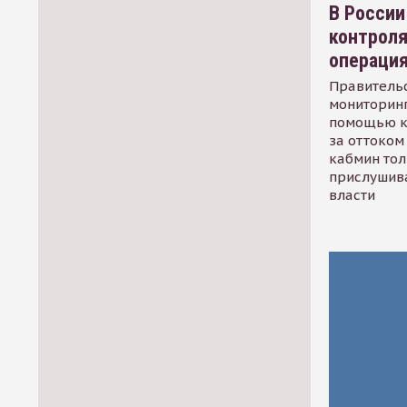
В России
контрол
операци
Правительс
мониторинг
помощью к
за оттоком 
кабмин тол
прислушив
власти