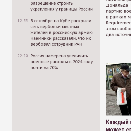
разрешение строить
Дональда 
укрепления у границы России
партию во
в рамках м
12:53
В сентябре на Кубе раскрыли
Requirement
сеть вербовки местных
этом сообщ
жителей в российскую армию.
два источн
Наемники рассказали, что их
вербовал сотрудник РАН
22:20
Россия намерена увеличить
военные расходы в 2024 году
почти на 70%
Каждый 
может сп