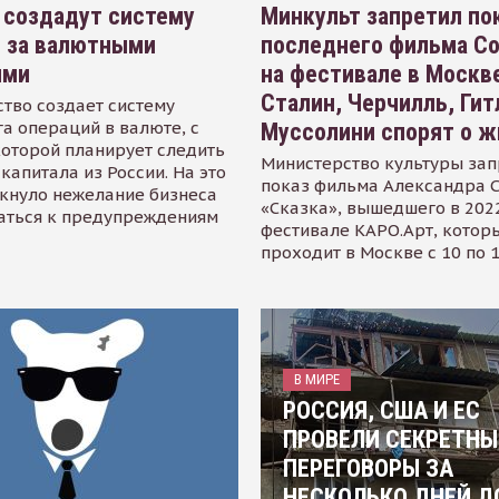
 создадут систему
Минкульт запретил по
я за валютными
последнего фильма С
ями
на фестивале в Москве
Сталин, Черчилль, Гит
тво создает систему
а операций в валюте, с
Муссолини спорят о ж
оторой планирует следить
Министерство культуры зап
капитала из России. На это
показ фильма Александра 
кнуло нежелание бизнеса
«Сказка», вышедшего в 2022
аться к предупреждениям
фестивале КАРО.Арт, котор
проходит в Москве с 10 по 
В МИРЕ
РОССИЯ, США И ЕС
ПРОВЕЛИ СЕКРЕТНЫ
ПЕРЕГОВОРЫ ЗА
НЕСКОЛЬКО ДНЕЙ Д