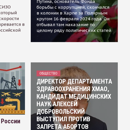
Путина, основатель Фонда
 СИЗО
борьбы с коррупцией, скончался
 который
в колонии в Харпе за Полярным
скорости
кругом 16 февраля 2024 года. Он
зревается в
отбывал там наказание по
оссийской
целому ряду политических статей
ОБЩЕСТВО
ДИРЕКТОР ДЕПАРТАМЕНТА
ЗДРАВООХРАНЕНИЯ ХМАО,
КАНДИДАТ МЕДИЦИНСКИХ
НАУК АЛЕКСЕЙ
ДОБРОВОЛЬСКИЙ
ВЫСТУПИЛ ПРОТИВ
 России
ЗАПРЕТА АБОРТОВ