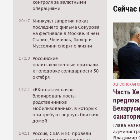
контроля за валютными
Сейчас 
операциями
20:47
Минкульт запретил показ
последнего фильма Сокурова
на фестивале в Москве. В нем
Сталин, Черчилль, Гитлер и
Муссолини спорят о жизни
17:10
Российские
политзаключенные призвали
к голодовке солидарности 30
октября
ХЕРСОНСКАЯ О
17:12
«ВКонтакте» начал
Часть Хе
блокировать посты
предлож
родственников
Беларуси
мобилизованных, в которых
они требуют вернуть близких
санатор
домой
Глава назн
администр
14:11
Россия, США и ЕС провели
Владимир С
секретные переговоры за