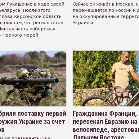
ом Лукашенко в ходе своей
Сейчас он живёт в Москве, 
Беларусь. После этого
перемещается по России и 
глава Херсонской области
на оккупированные террит
налистам, что регион готов
Украины
инску часть побережья
и Черного морей
рили поставку первой
Гражданина Франции,
ружия Украине за счет
пересекал Евразию на
ов
велосипеде, арестова
Дальнем Востоке
ация президента США