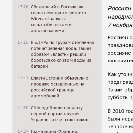
17:26
Сбежавший в Россию экс-
Россиян
глава немецкого финтеха
народног
Wirecard занялся
7 ноября
сельхозбизнесом и
автозапчастями
Россиян 
17:16
В «ДНР» по трубам отопления
празднова
потечет зеленая вода. Таким
россияне 
образом «власти» решили
включите
бороться со сливом воды из
батарей
Как уточн
17:13
Власти Эстонии объявили о
предпразд
продаже оставленных на
Таким обр
российской границе
автомобилей
субботы 1
14:30
США одобрили поставку
В 2010 го
первой партии оружия
были нера
Украине за счет союзников
нерабочих
14:24
Гражданина Франции,