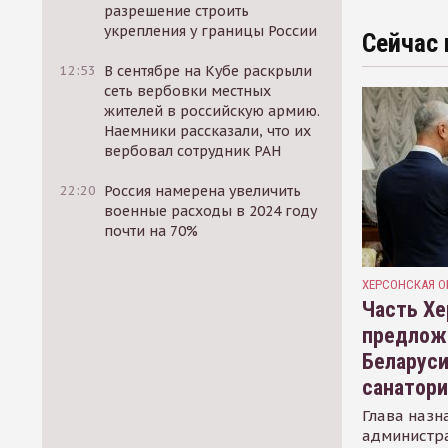
разрешение строить
укрепления у границы России
Сейчас 
12:53
В сентябре на Кубе раскрыли
сеть вербовки местных
жителей в российскую армию.
Наемники рассказали, что их
вербовал сотрудник РАН
22:20
Россия намерена увеличить
военные расходы в 2024 году
почти на 70%
ХЕРСОНСКАЯ О
Часть Хе
предлож
Беларуси
санатор
Глава назн
администр