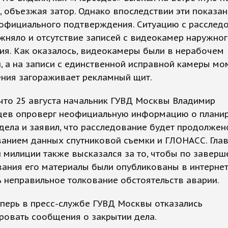
 объезжая затор. Однако впоследствии эти показан
 официального подтверждения. Ситуацию с расслед
няло и отсутствие записей с видеокамер наружно
ия. Как оказалось, видеокамеры были в нерабочем
, а на записи с единственной исправной камеры мо
ения загораживает рекламный щит.
что 25 августа начальник ГУВД Москвы Владимир
цев опроверг неофициальную информацию о план
дела и заявил, что расследование будет продолжен
ванием данных спутниковой съемки и ГЛОНАСС. Гла
 милиции также высказался за то, чтобы по заверш
ания его материалы были опубликованы в интернет
 неправильное толкование обстоятельств аварии.
перь в пресс-службе ГУВД Москвы отказались
ровать сообщения о закрытии дела.