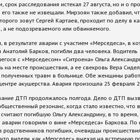
, срок расследования истекал 27 августа, но и о пр
 его также не извещали. Мирзоян также добавил, чт
оторого зовут Сергей Картаев, проходит по делу в к
, а не подозреваемого или обвиняемого.
 в результате аварии с участием «Мерседеса», в к
 Анатолий Барков, погибли два человека. Водитель
егося с «Мерседесом» «Ситроена» Ольга Александр
ь на месте происшествия, а ее свекровь Вера Сиде
 полученных травм в больнице. Обе женщины работ
ентре акушерства. Авария произошла 25 февраля 2
вание ДТП продолжалось полгода. Дело о ДТП выз
бщественный резонанс, когда стало известно, что
считают погибшую Ольгу Александрину, в то время, 
 аварии говорили о вине «Мерседеса» Баркова. По
в родственников погибших, очевидцы происшестви
 что видели, как «Мерседес» выехал на встречную п