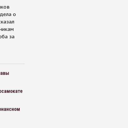
иков
 дела о
сказал
нникам
рба за
лавы
росамокате
зонансном