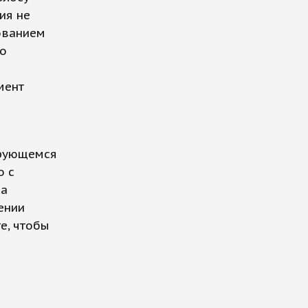
ия не
ованием
го
мент
ирующемся
о с
ва
ении
е, чтобы