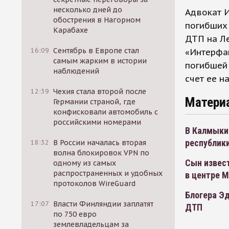
несколько дней до
Адвокат 
обострения в Нагорном
погибших 
Карабахе
ДТП на Ле
16:09
Сентябрь в Европе стал
«Интерфак
самым жарким в истории
погибшей
наблюдений
счет ее н
12:39
Чехия стала второй после
Матери
Германии страной, где
конфисковали автомобиль с
российскими номерами
В Калмыкии
республики
18:32
В России началась вторая
волна блокировок VPN по
Сын извест
одному из самых
распространенных и удобных
в центре 
протоколов WireGuard
Блогера Эд
17:07
Власти Финляндии заплатят
ДТП
по 750 евро
землевладельцам за