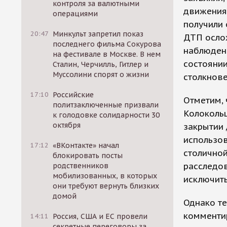
контроля за валютными
движения,
операциями
получили
20:47
Минкульт запретил показ
ДТП ослож
последнего фильма Сокурова
наблюден
на фестивале в Москве. В нем
состоянии
Сталин, Черчилль, Гитлер и
Муссолини спорят о жизни
столкнов
17:10
Российские
Отметим, 
политзаключенные призвали
Колоколь
к голодовке солидарности 30
октября
закрытии 
использо
17:12
«ВКонтакте» начал
столичной
блокировать посты
расследов
родственников
мобилизованных, в которых
исключить
они требуют вернуть близких
домой
Однако те
комменти
14:11
Россия, США и ЕС провели
секретные переговоры за