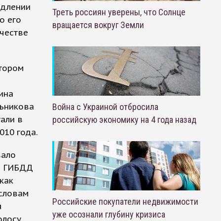
одлении
Треть россиян уверены, что Солнце
о его
вращается вокруг Земли
ачестве
отором
ина
льникова
Война с Украиной отбросила
али в
российскую экономику на 4 года назад
010 года.
вало
 в ГИБДД
как
 словам
Российские покупатели недвижимости
я
уже осознали глубину кризиса
олосу