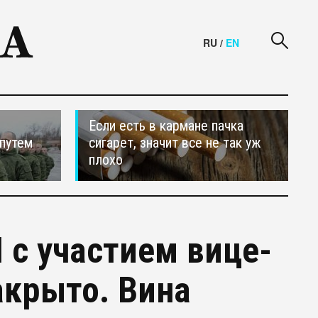
RU
/
EN
Если есть в кармане пачка
путем
сигарет, значит все не так уж
плохо
 с участием вице-
акрыто. Вина