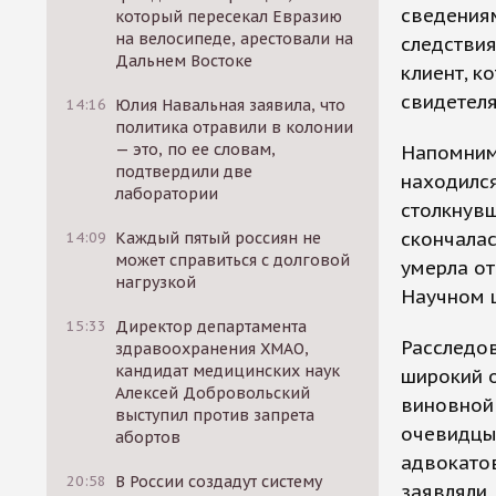
сведениям
который пересекал Евразию
на велосипеде, арестовали на
следствия
Дальнем Востоке
клиент, к
свидетеля
14:16
Юлия Навальная заявила, что
политика отравили в колонии
— это, по ее словам,
Напомним,
подтвердили две
находился
лаборатории
столкнувш
скончалас
14:09
Каждый пятый россиян не
может справиться с долговой
умерла от
нагрузкой
Научном ц
15:33
Директор департамента
Расследо
здравоохранения ХМАО,
кандидат медицинских наук
широкий о
Алексей Добровольский
виновной 
выступил против запрета
очевидцы
абортов
адвокато
20:58
В России создадут систему
заявляли,