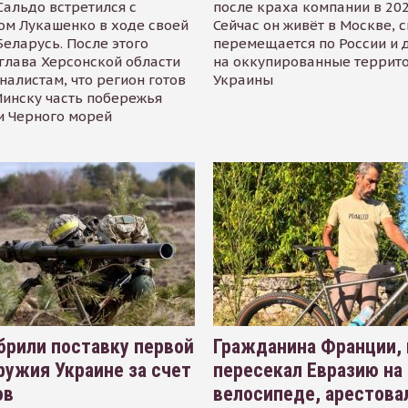
альдо встретился с
после краха компании в 202
ом Лукашенко в ходе своей
Сейчас он живёт в Москве, 
Беларусь. После этого
перемещается по России и 
глава Херсонской области
на оккупированные террит
налистам, что регион готов
Украины
инску часть побережья
и Черного морей
рили поставку первой
Гражданина Франции,
ружия Украине за счет
пересекал Евразию на
ов
велосипеде, арестова