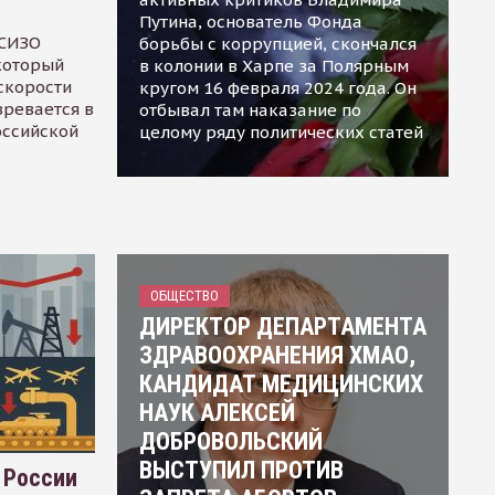
Путина, основатель Фонда
 СИЗО
борьбы с коррупцией, скончался
 который
в колонии в Харпе за Полярным
скорости
кругом 16 февраля 2024 года. Он
зревается в
отбывал там наказание по
оссийской
целому ряду политических статей
ОБЩЕСТВО
ДИРЕКТОР ДЕПАРТАМЕНТА
ЗДРАВООХРАНЕНИЯ ХМАО,
КАНДИДАТ МЕДИЦИНСКИХ
НАУК АЛЕКСЕЙ
ДОБРОВОЛЬСКИЙ
ВЫСТУПИЛ ПРОТИВ
 России