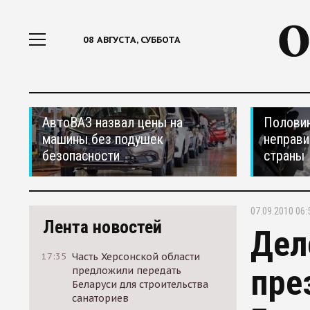
08 АВГУСТА, СУББОТА
АвтоВАЗ назвал цены на
Половин
машины без подушек
неправи
безопасности
страны
07.09.2010 06:
Лента новостей
Дел
17:35
Часть Херсонской области
пре
предложили передать
Беларуси для строительства
санаториев