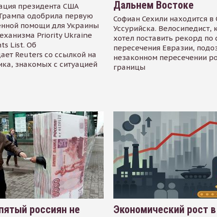
Дальнем Востоке
ация президента США
Трампа одобрила первую
Софиан Сехили находится в
енной помощи для Украины
Уссурийска. Велосипедист,
еханизма Priority Ukraine
хотел поставить рекорд по 
s List. Об
пересечения Евразии, подо
ает Reuters со ссылкой на
незаконном пересечении р
ика, знакомых с ситуацией
границы
пятый россиян не
Экономический рост в