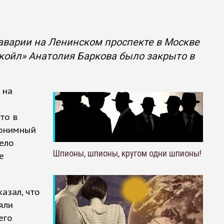
аварии на Ленинском проспекте в Москве
койл» Анатолия Баркова было закрыто в
 на
то в
нонимный
дело
Шпионы, шпионы, кругом одни шпионы!
е
азал, что
яли
его