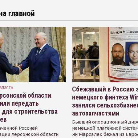
на главной
БЛАСТЬ
Сбежавший в Россию э
рсонской области
немецкого финтеха Wi
или передать
занялся сельхозбизне
 для строительства
автозапчастями
иев
Бывший операционный дир
аченной Россией
немецкой платёжной систем
ации Херсонской области
Ян Марсалек бежал из Евр