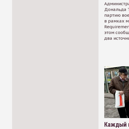
Администр
Дональда 
партию во
в рамках м
Requirement
этом сообщ
два источн
Каждый 