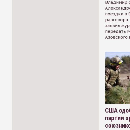
Владимир С
Александр
поездки в 
разговора 
заявил жур
передать М
Азовского 
США одоб
партии о
союзник