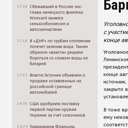
Бар
17:26
Сбежавший в Россию экс-
глава немецкого финтеха
Wirecard занялся
Уголовно
сельхозбизнесом и
автозапчастями
с участи
конце ав
17:16
В «ДНР» по трубам отопления
потечет зеленая вода. Таким
Уголовное
образом «власти» решили
бороться со сливом воды из
Ленинском
батарей
президент
конце ав
17:13
Власти Эстонии объявили о
продаже оставленных на
источник,
российской границе
закрыто в
автомобилей
установле
14:30
США одобрили поставку
В тоже вр
первой партии оружия
Украине за счет союзников
ему неизв
соответст
14:24
Гражданина Франции,