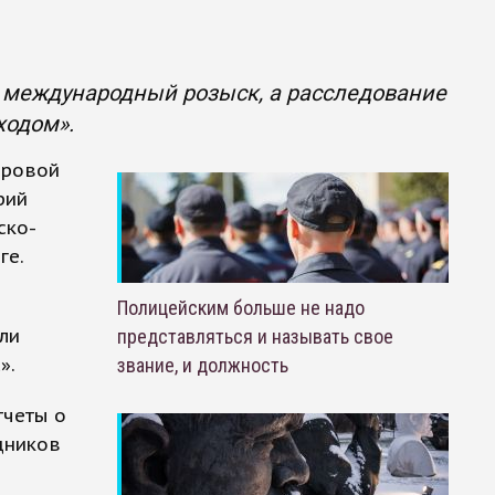
 международный розыск, а расследование
ходом».
ировой
рий
ско-
ге.
Полицейским больше не надо
ли
представляться и называть свое
».
звание, и должность
тчеты о
дников