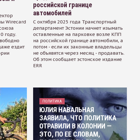
российской границе
автомобилей
ектор
ы Wirecard
С октября 2025 года Транспортный
осоюза
департамент Эстонии начнет изымать
0 году.
оставленные на парковке возле КПП
свободно
на российской границе автомобили, а
даже ездит
потом - если их законные владельцы
ории
не объявятся через месяц - продавать.
Об этом сообщает эстонское издание
ERR
ПОЛИТИКА
ЮЛИЯ НАВАЛЬНАЯ
ЗАЯВИЛА, ЧТО ПОЛИТИКА
ОТРАВИЛИ В КОЛОНИИ —
ЭТО, ПО ЕЕ СЛОВАМ,