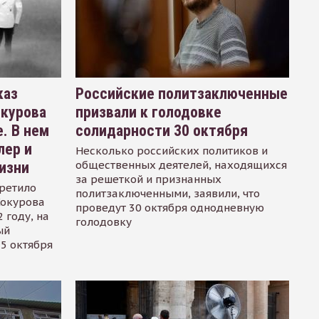
каз
Российские политзаключенные
окурова
призвали к голодовке
. В нем
солидарности 30 октября
лер и
Несколько российских политиков и
общественных деятелей, находящихся
изни
за решеткой и признанных
ретило
политзаключенными, заявили, что
Сокурова
проведут 30 октября однодневную
 году, на
голодовку
ый
15 октября