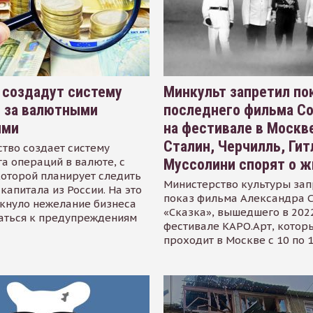
 создадут систему
Минкульт запретил по
я за валютными
последнего фильма С
ями
на фестивале в Москве
Сталин, Черчилль, Гит
тво создает систему
а операций в валюте, с
Муссолини спорят о ж
оторой планирует следить
Министерство культуры зап
капитала из России. На это
показ фильма Александра 
кнуло нежелание бизнеса
«Сказка», вышедшего в 2022
аться к предупреждениям
фестивале КАРО.Арт, котор
проходит в Москве с 10 по 