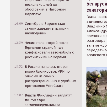
Беларуси
несколько дней до
санатор
обострения в Нагорном
Карабахе
Глава назн
администр
16:09
Сентябрь в Европе стал
Владимир С
самым жарким в истории
Александр
наблюдений
поездки в 
разговора 
12:39
Чехия стала второй после
заявил жур
Германии страной, где
передать М
конфисковали автомобиль с
Азовского 
российскими номерами
18:32
В России началась вторая
волна блокировок VPN по
одному из самых
распространенных и удобных
протоколов WireGuard
17:07
Власти Финляндии заплатят
по 750 евро
землевладельцам за