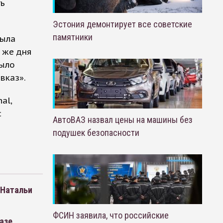
ть
Эстония демонтирует все советские
памятники
была
 же дня
было
вказ».
al,
с
АвтоВАЗ назвал цены на машины без
подушек безопасности
 Натальи
ФСИН заявила, что российские
азе