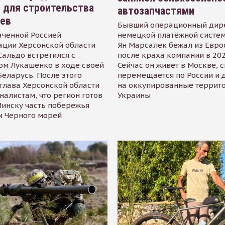
 для строительства
автозапчастями
иев
Бывший операционный дир
аченной Россией
немецкой платёжной систем
ации Херсонской области
Ян Марсалек бежал из Евр
альдо встретился с
после краха компании в 202
ом Лукашенко в ходе своей
Сейчас он живёт в Москве, 
Беларусь. После этого
перемещается по России и 
глава Херсонской области
на оккупированные террит
налистам, что регион готов
Украины
инску часть побережья
и Черного морей