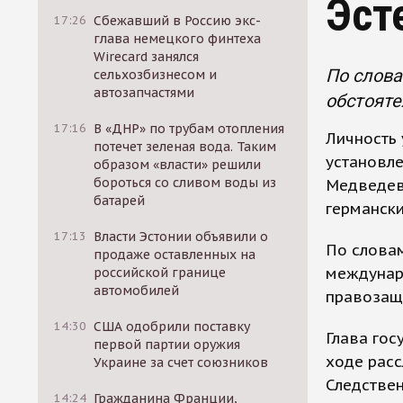
Эст
17:26
Сбежавший в Россию экс-
глава немецкого финтеха
Wirecard занялся
По слова
сельхозбизнесом и
автозапчастями
обстояте
17:16
В «ДНР» по трубам отопления
Личность
потечет зеленая вода. Таким
установле
образом «власти» решили
бороться со сливом воды из
Медведев,
батарей
германски
17:13
Власти Эстонии объявили о
По слова
продаже оставленных на
междунаро
российской границе
автомобилей
правозащ
14:30
США одобрили поставку
Глава гос
первой партии оружия
ходе расс
Украине за счет союзников
Следствен
14:24
Гражданина Франции,