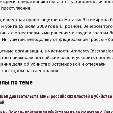
 время оперативники пытаются установить личнос
 преступления.
, известная правозащитница Наталья Эстемирова 
и убита 15 июля 2009 года в Грозном. Вечером того
щины с огнестрельными ранениями груди и головы 
 Ингушетии, неподалеку от федеральной трассы «Ка
тные организации, в частности Amnesty Internation
тно призывали российские власти ускорить процес
ания дела об убийстве Эстемировой и отмечали
ство ходом расследования.
алы по теме
шел доказательств вины российских властей в убийстве
ой
ке «Дождя» пригрозили убийством из-за сюжетов о Кавк