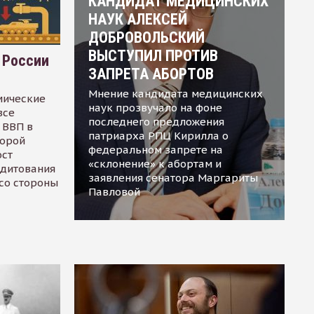
КАНДИДАТ МЕДИЦИНСКИХ
НАУК АЛЕКСЕЙ
ДОБРОВОЛЬСКИЙ
ВЫСТУПИЛ ПРОТИВ
 России
ЗАПРЕТА АБОРТОВ
Мнение кандидата медицинских
мические
наук прозвучало на фоне
все
последнего предложения
 ВВП в
патриарха РПЦ Кирилла о
торой
федеральном запрете на
ост
«склонение» к абортам и
едитования
заявления сенатора Маргариты
 со стороны
Павловой