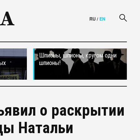
RU
/
EN
Шпионы, шпионы, кругом одни
ных
шпионы!
ъявил о раскрытии
цы Натальи