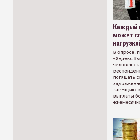
Каждый 
может сп
нагрузко
В опросе, 
«Яндекс.Вз
человек ст
респондент
погашать 
задолженно
заемщиков
выплаты б
ежемесячн