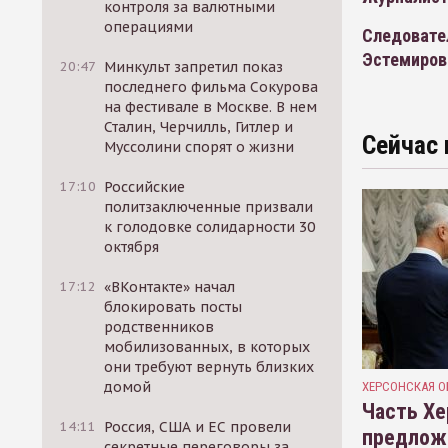
контроля за валютными
операциями
Следовате
Эстемиров
20:47
Минкульт запретил показ
последнего фильма Сокурова
на фестивале в Москве. В нем
Сталин, Черчилль, Гитлер и
Сейчас 
Муссолини спорят о жизни
17:10
Российские
политзаключенные призвали
к голодовке солидарности 30
октября
17:12
«ВКонтакте» начал
блокировать посты
родственников
мобилизованных, в которых
они требуют вернуть близких
домой
ХЕРСОНСКАЯ О
Часть Хе
14:11
Россия, США и ЕС провели
предлож
секретные переговоры за