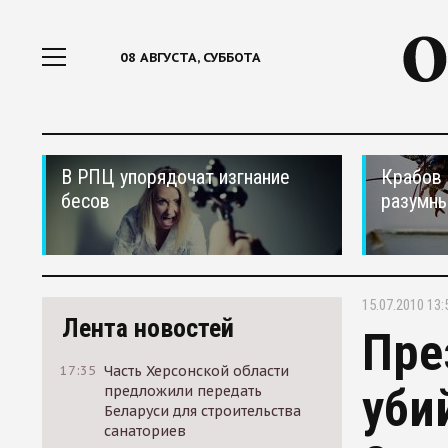
08 АВГУСТА, СУББОТА
В РПЦ упорядочат изгнание
Крабов 
бесов
разумн
15.07.2010 13:
Лента новостей
Пре
17:35
Часть Херсонской области
уби
предложили передать
Беларуси для строительства
санаториев