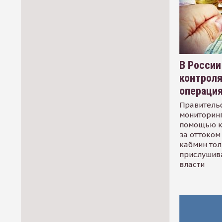
В России
контрол
операци
Правительс
мониторинг
помощью к
за оттоком 
кабмин тол
прислушив
власти