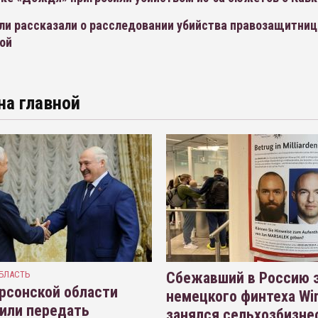
ли рассказали о расследовании убийства правозащитни
ой
на главной
БЛАСТЬ
Сбежавший в Россию э
рсонской области
немецкого финтеха Wi
или передать
занялся сельхозбизне