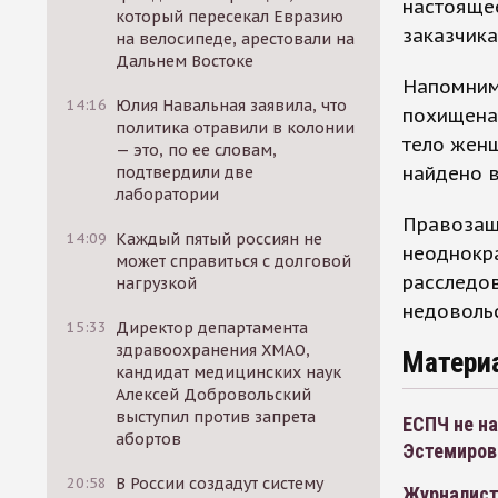
настоящее
который пересекал Евразию
заказчика
на велосипеде, арестовали на
Дальнем Востоке
Напомним
14:16
Юлия Навальная заявила, что
похищена 
политика отравили в колонии
тело жен
— это, по ее словам,
найдено в
подтвердили две
лаборатории
Правозащи
14:09
Каждый пятый россиян не
неоднокра
может справиться с долговой
расследов
нагрузкой
недоволь
15:33
Директор департамента
здравоохранения ХМАО,
Матери
кандидат медицинских наук
Алексей Добровольский
выступил против запрета
ЕСПЧ не на
абортов
Эстемиров
20:58
В России создадут систему
Журналист