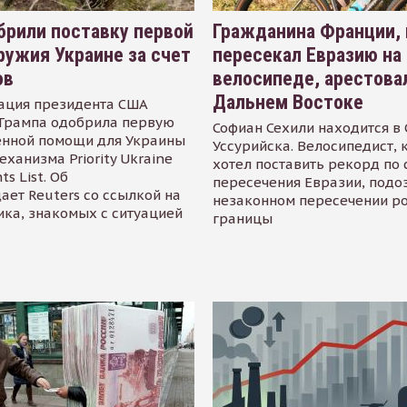
рили поставку первой
Гражданина Франции,
ружия Украине за счет
пересекал Евразию на
ов
велосипеде, арестова
Дальнем Востоке
ация президента США
Трампа одобрила первую
Софиан Сехили находится в
енной помощи для Украины
Уссурийска. Велосипедист,
еханизма Priority Ukraine
хотел поставить рекорд по 
s List. Об
пересечения Евразии, подо
ает Reuters со ссылкой на
незаконном пересечении р
ика, знакомых с ситуацией
границы