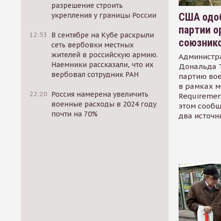
разрешение строить
США одоб
укрепления у границы России
партии о
12:53
В сентябре на Кубе раскрыли
союзник
сеть вербовки местных
жителей в российскую армию.
Администр
Наемники рассказали, что их
Дональда 
вербовал сотрудник РАН
партию во
в рамках м
22:20
Россия намерена увеличить
Requirement
военные расходы в 2024 году
этом сообщ
почти на 70%
два источн