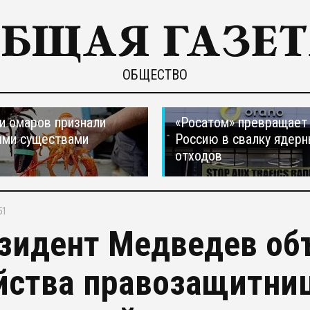
ОБЩЕСТВО
и омаров признали
«Росатом» превращает
ыми существами
Россию в свалку ядер
отходов
51
зидент Медведев об
йства правозащитни