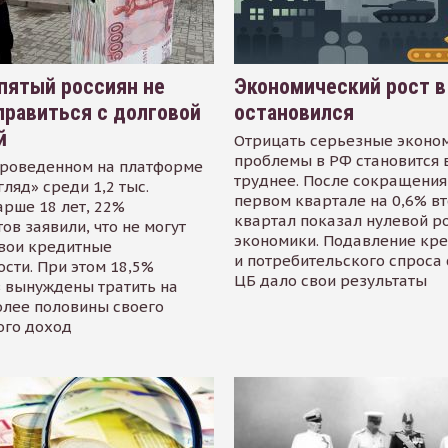
пятый россиян не
Экономический рост в
равиться с долговой
остановился
й
Отрицать серьезные эконо
проблемы в РФ становится 
проведенном на платформе
труднее. После сокращения
гляд» среди 1,2 тыс.
первом квартале на 0,6% в
арше 18 лет, 22%
квартал показал нулевой р
ов заявили, что не могут
экономики. Подавление кр
свои кредитные
и потребительского спроса
сти. При этом 18,5%
ЦБ дало свои результаты
 вынуждены тратить на
олее половины своего
ого доход