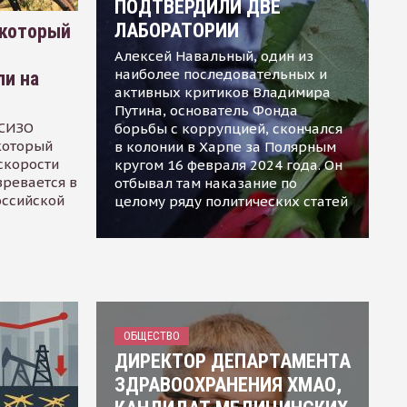
ПОДТВЕРДИЛИ ДВЕ
ЛАБОРАТОРИИ
 который
Алексей Навальный, один из
наиболее последовательных и
ли на
активных критиков Владимира
Путина, основатель Фонда
 СИЗО
борьбы с коррупцией, скончался
 который
в колонии в Харпе за Полярным
скорости
кругом 16 февраля 2024 года. Он
зревается в
отбывал там наказание по
оссийской
целому ряду политических статей
ОБЩЕСТВО
ДИРЕКТОР ДЕПАРТАМЕНТА
ЗДРАВООХРАНЕНИЯ ХМАО,