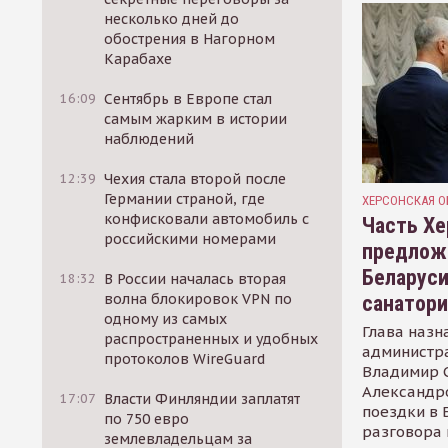
несколько дней до
обострения в Нагорном
Карабахе
16:09
Сентябрь в Европе стал
самым жарким в истории
наблюдений
12:39
Чехия стала второй после
Германии страной, где
ХЕРСОНСКАЯ О
конфисковали автомобиль с
Часть Хе
российскими номерами
предлож
Беларуси
18:32
В России началась вторая
волна блокировок VPN по
санатор
одному из самых
Глава назн
распространенных и удобных
администр
протоколов WireGuard
Владимир С
Александр
17:07
Власти Финляндии заплатят
поездки в 
по 750 евро
разговора 
землевладельцам за