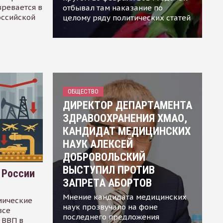
зревается в
отбывал там наказание по
оссийской
целому ряду политических статей
ОБЩЕСТВО
ДИРЕКТОР ДЕПАРТАМЕНТА
ЗДРАВООХРАНЕНИЯ ХМАО,
КАНДИДАТ МЕДИЦИНСКИХ
НАУК АЛЕКСЕЙ
ДОБРОВОЛЬСКИЙ
ВЫСТУПИЛ ПРОТИВ
 России
ЗАПРЕТА АБОРТОВ
Мнение кандидата медицинских
мические
наук прозвучало на фоне
все
последнего предложения
 ВВП в