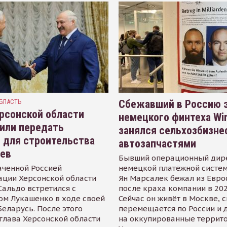
БЛАСТЬ
Сбежавший в Россию э
рсонской области
немецкого финтеха Wi
или передать
занялся сельхозбизне
 для строительства
автозапчастями
иев
Бывший операционный дир
аченной Россией
немецкой платёжной систем
ации Херсонской области
Ян Марсалек бежал из Евр
альдо встретился с
после краха компании в 202
ом Лукашенко в ходе своей
Сейчас он живёт в Москве, 
Беларусь. После этого
перемещается по России и 
глава Херсонской области
на оккупированные террит