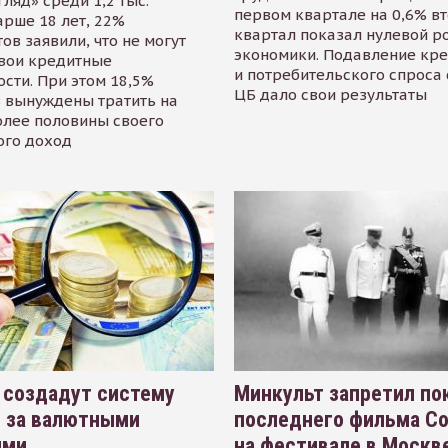
гляд» среди 1,2 тыс.
первом квартале на 0,6% в
арше 18 лет, 22%
квартал показал нулевой р
ов заявили, что не могут
экономики. Подавление кр
свои кредитные
и потребительского спроса
сти. При этом 18,5%
ЦБ дало свои результаты
 вынуждены тратить на
олее половины своего
ого доход
 создадут систему
Минкульт запретил по
я за валютными
последнего фильма С
ями
на фестивале в Москве