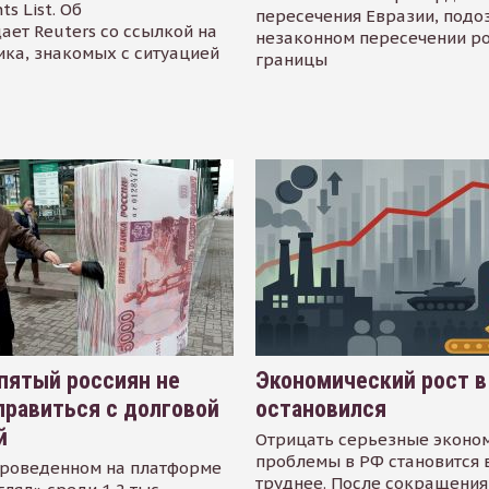
s List. Об
пересечения Евразии, подо
ает Reuters со ссылкой на
незаконном пересечении р
ика, знакомых с ситуацией
границы
пятый россиян не
Экономический рост в
равиться с долговой
остановился
й
Отрицать серьезные эконо
проблемы в РФ становится 
проведенном на платформе
труднее. После сокращения