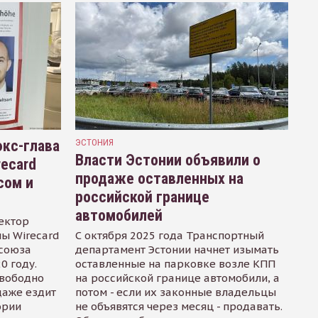
кс-глава
ЭСТОНИЯ
Власти Эстонии объявили о
recard
продаже оставленных на
сом и
российской границе
автомобилей
ектор
ы Wirecard
С октября 2025 года Транспортный
осоюза
департамент Эстонии начнет изымать
0 году.
оставленные на парковке возле КПП
свободно
на российской границе автомобили, а
даже ездит
потом - если их законные владельцы
ории
не объявятся через месяц - продавать.