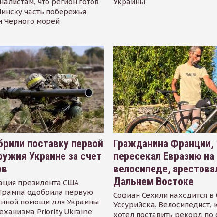
налистам, что регион готов
Украины
инску часть побережья
и Черного морей
рили поставку первой
Гражданина Франции,
ружия Украине за счет
пересекал Евразию на
ов
велосипеде, арестова
Дальнем Востоке
ация президента США
Трампа одобрила первую
Софиан Сехили находится в
енной помощи для Украины
Уссурийска. Велосипедист,
еханизма Priority Ukraine
хотел поставить рекорд по 