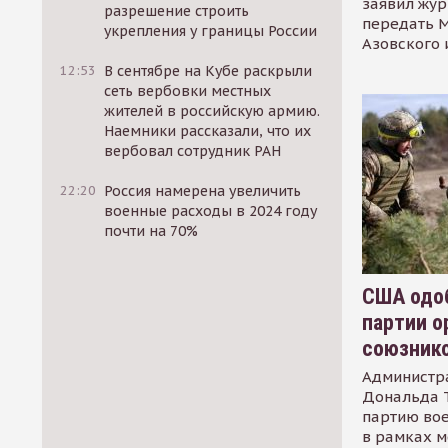
заявил жур
разрешение строить
передать М
укрепления у границы России
Азовского 
12:53
В сентябре на Кубе раскрыли
сеть вербовки местных
жителей в российскую армию.
Наемники рассказали, что их
вербовал сотрудник РАН
22:20
Россия намерена увеличить
военные расходы в 2024 году
почти на 70%
США одоб
партии о
союзник
Администр
Дональда 
партию во
в рамках м