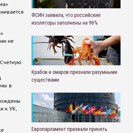
иа»
енивается
ФСИН заявила, что российские
изоляторы заполнены на 96%
а»
ии не
 Счетную
Крабов и омаров признали разумными
ц
существами
аны в
обождены
и к УК,
Европарламент призвали принять
ке