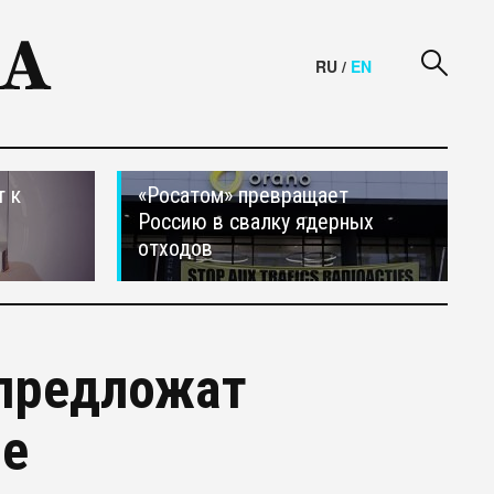
RU
/
EN
т к
«Росатом» превращает
Россию в свалку ядерных
отходов
предложат
ие