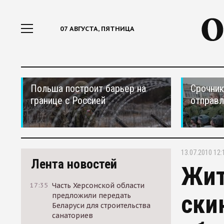
07 АВГУСТА, ПЯТНИЦА
Польша построит барьер на
Срочник
границе с Россией
отправ
13.07.2010 12:
Лента новостей
Жит
17:35
Часть Херсонской области
ски
предложили передать
Беларуси для строительства
санаториев