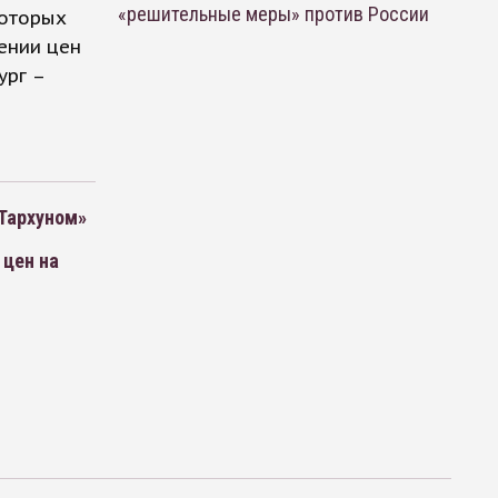
«решительные меры» против России
которых
ении цен
ург –
«Тархуном»
 цен на