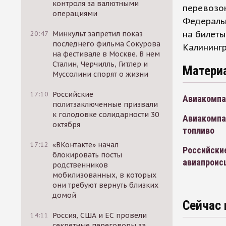
контроля за валютными
перевозок
операциями
Федераль
на билеты
20:47
Минкульт запретил показ
последнего фильма Сокурова
Калинингр
на фестивале в Москве. В нем
Сталин, Черчилль, Гитлер и
Матери
Муссолини спорят о жизни
17:10
Российские
Авиакомпан
политзаключенные призвали
к голодовке солидарности 30
Авиакомпан
октября
топливо
17:12
«ВКонтакте» начал
Российски
блокировать посты
авиапроис
родственников
мобилизованных, в которых
они требуют вернуть близких
домой
Сейчас 
14:11
Россия, США и ЕС провели
секретные переговоры за