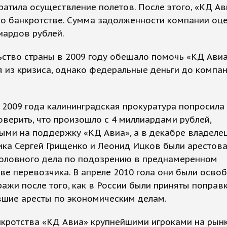
ратила осуществление полетов. После этого, «КД Ав
 о банкротстве. Сумма задолженности компании оц
иардов рублей.
ьство страны в 2009 году обещало помочь «КД Ави
 из кризиса, однако федеральные деньги до компан
 2009 года калининградская прокуратура попросила
оверить, что произошло с 4 миллиардами рублей,
ыми на поддержку «КД Авиа», а в декабре владеле
ика Сергей Грищенко и Леонид Ицков были арестов
головного дела по подозрению в преднамеренном
ве перевозчика. В апреле 2010 гола они были осв
ражи после того, как в России были приняты поправк
вшие аресты по экономическим делам.
нкротства «КД Авиа» крупнейшими игроками на рын