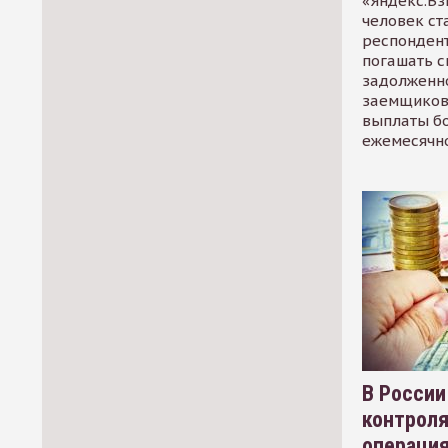
«Яндекс.Вз
человек ст
респондент
погашать 
задолженно
заемщиков
выплаты б
ежемесячн
В России
контрол
операци