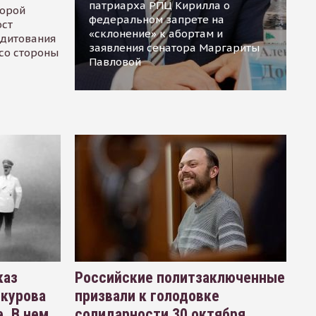
патриарха РПЦ Кирилла о
торой
федеральном запрете на
ост
«склонение» к абортам и
едитования
заявления сенатора Маргариты
 со стороны
Павловой
каз
Российские политзаключенные
окурова
призвали к голодовке
. В нем
солидарности 30 октября