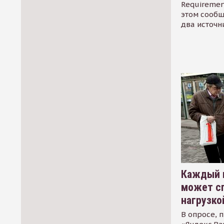
Requirement
этом сообщ
два источн
Каждый 
может сп
нагрузко
В опросе, 