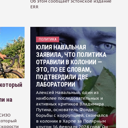
Об этом сообщает эстонское издание
ERR
ПОЛИТИКА
ЮЛИЯ НАВАЛЬНАЯ
ЗАЯВИЛА, ЧТО ПОЛИТИКА
ОТРАВИЛИ В КОЛОНИИ —
ЭТО, ПО ЕЕ СЛОВАМ,
ПОДТВЕРДИЛИ ДВЕ
ЛАБОРАТОРИИ
 который
Алексей Навальный, один из
наиболее последовательных и
ли на
активных критиков Владимира
Путина, основатель Фонда
 СИЗО
борьбы с коррупцией, скончался
 который
в колонии в Харпе за Полярным
скорости
кругом 16 февраля 2024 года. Он