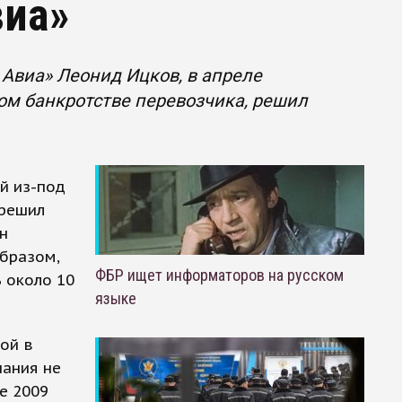
виа»
виа» Леонид Ицков, в апреле
ом банкротстве перевозчика, решил
й из-под
 решил
н
бразом,
ФБР ищет информаторов на русском
 около 10
языке
ой в
пания не
е 2009