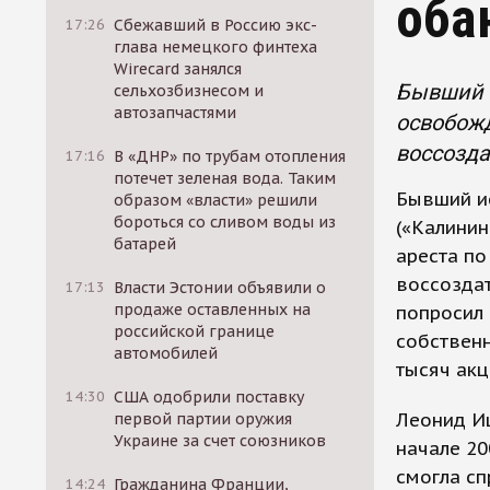
оба
17:26
Сбежавший в Россию экс-
глава немецкого финтеха
Wirecard занялся
Бывший 
сельхозбизнесом и
автозапчастями
освобожд
воссозд
17:16
В «ДНР» по трубам отопления
потечет зеленая вода. Таким
Бывший и
образом «власти» решили
бороться со сливом воды из
(«Калинин
батарей
ареста по
воссоздат
17:13
Власти Эстонии объявили о
продаже оставленных на
попросил 
российской границе
собственн
автомобилей
тысяч ак
14:30
США одобрили поставку
Леонид Иц
первой партии оружия
Украине за счет союзников
начале 20
смогла сп
14:24
Гражданина Франции,