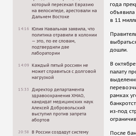
года прек
который пересекал Евразию
на велосипеде, арестовали на
объявила
Дальнем Востоке
в 11 милл
14:16
Юлия Навальная заявила, что
Правител
политика отравили в колонии
— это, по ее словам,
выбраться
подтвердили две
дошли.
лаборатории
В октябре
14:09
Каждый пятый россиян не
палату пр
может справиться с долговой
нагрузкой
выделенн
перевозч
15:33
Директор департамента
рамках у
здравоохранения ХМАО,
кандидат медицинских наук
банкротст
Алексей Добровольский
из-под ст
выступил против запрета
ограничи
абортов
20:58
В России создадут систему
После ба