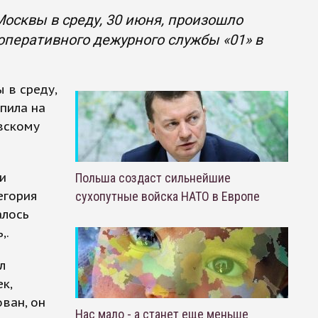
Москвы в среду, 30 июня, произошло
оперативного дежурного службы «01» в
 в среду,
пила на
вскому
и
Польша создаст сильнейшие
егория
сухопутные войска НАТО в Европе
алось
,.
л
к,
ван, он
Нас мало - а станет еще меньше