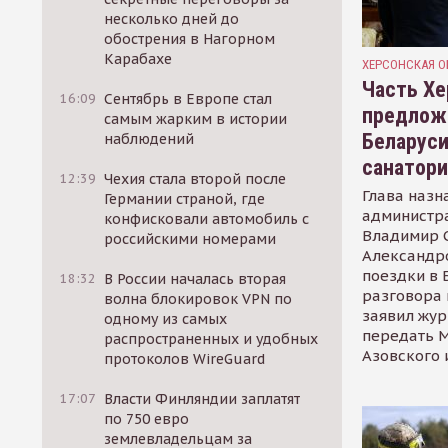
несколько дней до
обострения в Нагорном
Карабахе
ХЕРСОНСКАЯ О
Часть Хе
16:09
Сентябрь в Европе стал
предлож
самым жарким в истории
Беларуси
наблюдений
санатор
12:39
Чехия стала второй после
Глава назн
Германии страной, где
администр
конфисковали автомобиль с
Владимир С
российскими номерами
Александр
поездки в 
18:32
В России началась вторая
разговора 
волна блокировок VPN по
заявил жур
одному из самых
передать М
распространенных и удобных
Азовского 
протоколов WireGuard
17:07
Власти Финляндии заплатят
по 750 евро
землевладельцам за