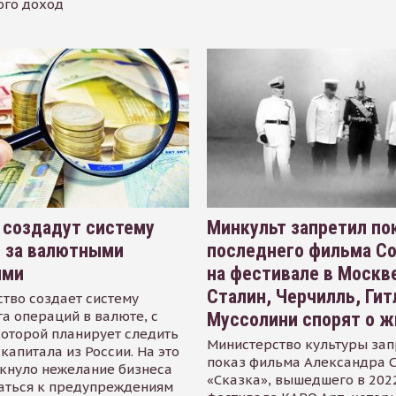
ого доход
 создадут систему
Минкульт запретил по
я за валютными
последнего фильма С
ями
на фестивале в Москве
Сталин, Черчилль, Гит
тво создает систему
а операций в валюте, с
Муссолини спорят о ж
оторой планирует следить
Министерство культуры зап
капитала из России. На это
показ фильма Александра 
кнуло нежелание бизнеса
«Сказка», вышедшего в 2022
аться к предупреждениям