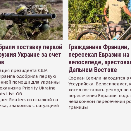
рили поставку первой
Гражданина Франции,
ружия Украине за счет
пересекал Евразию на
ов
велосипеде, арестова
Дальнем Востоке
ация президента США
Трампа одобрила первую
Софиан Сехили находится в
енной помощи для Украины
Уссурийска. Велосипедист,
еханизма Priority Ukraine
хотел поставить рекорд по 
s List. Об
пересечения Евразии, подо
ает Reuters со ссылкой на
незаконном пересечении р
ика, знакомых с ситуацией
границы