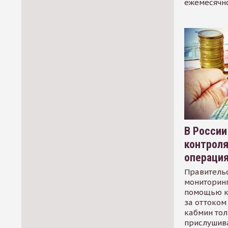
ежемесячн
В России
контрол
операци
Правительс
мониторинг
помощью к
за оттоком 
кабмин тол
прислушив