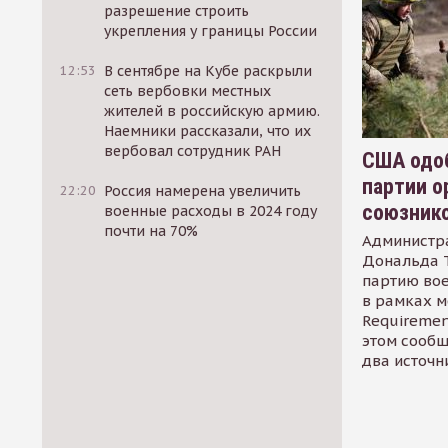
разрешение строить
укрепления у границы России
12:53
В сентябре на Кубе раскрыли
сеть вербовки местных
жителей в российскую армию.
Наемники рассказали, что их
вербовал сотрудник РАН
США одоб
партии о
22:20
Россия намерена увеличить
союзник
военные расходы в 2024 году
почти на 70%
Администр
Дональда 
партию во
в рамках м
Requirement
этом сообщ
два источн