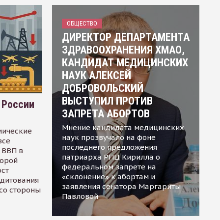
ОБЩЕСТВО
ДИРЕКТОР ДЕПАРТАМЕНТА
ЗДРАВООХРАНЕНИЯ ХМАО,
КАНДИДАТ МЕДИЦИНСКИХ
НАУК АЛЕКСЕЙ
ДОБРОВОЛЬСКИЙ
ВЫСТУПИЛ ПРОТИВ
 России
ЗАПРЕТА АБОРТОВ
Мнение кандидата медицинских
мические
наук прозвучало на фоне
все
последнего предложения
 ВВП в
патриарха РПЦ Кирилла о
торой
федеральном запрете на
ост
«склонение» к абортам и
едитования
заявления сенатора Маргариты
 со стороны
Павловой