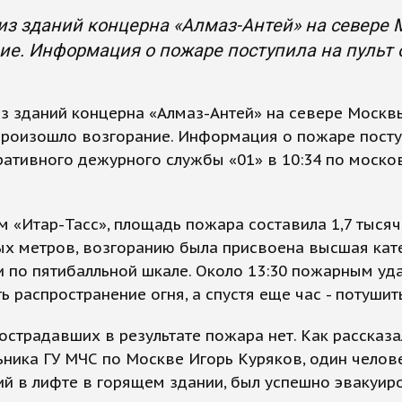
из зданий концерна «Алмаз-Антей» на севере 
ие. Информация о пожаре поступила на пульт 
з зданий концерна «Алмаз-Антей» на севере Москвы
произошло возгорание. Информация о пожаре посту
ративного дежурного службы «01» в 10:34 по моско
 «Итар-Тасс», площадь пожара составила 1,7 тысяч
ых метров, возгоранию была присвоена высшая кат
 по пятибалльной шкале. Около 13:30 пожарным уд
ь распространение огня, а спустя еще час - потушить
острадавших в результате пожара нет. Как рассказа
ника ГУ МЧС по Москве Игорь Куряков, один челове
й в лифте в горящем здании, был успешно эвакуиро