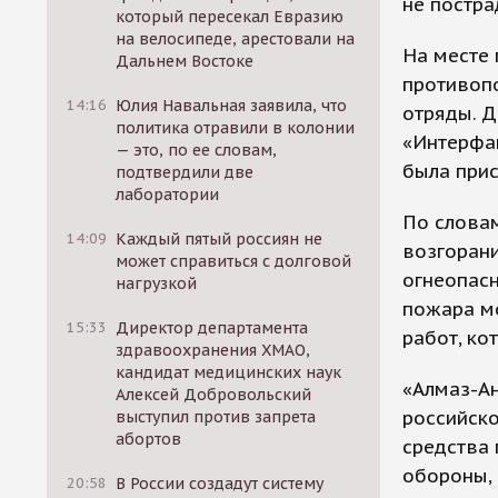
не постра
который пересекал Евразию
на велосипеде, арестовали на
На месте 
Дальнем Востоке
противоп
14:16
Юлия Навальная заявила, что
отряды. Д
политика отравили в колонии
«Интерфак
— это, по ее словам,
была прис
подтвердили две
лаборатории
По словам
14:09
Каждый пятый россиян не
возгорани
может справиться с долговой
огнеопасн
нагрузкой
пожара мо
15:33
Директор департамента
работ, ко
здравоохранения ХМАО,
кандидат медицинских наук
«Алмаз-А
Алексей Добровольский
российск
выступил против запрета
абортов
средства
обороны, 
20:58
В России создадут систему