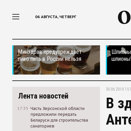
06 АВГУСТА, ЧЕТВЕРГ
Минздрав предупреждает -
Шпионы,
пиво пить в России нельзя
шпионы
30.06.2010 15:
Лента новостей
В з
17:35
Часть Херсонской области
Ант
предложили передать
Беларуси для строительства
санаториев