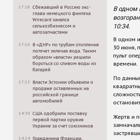
17:26
Сбежавший в Россию экс-
В одном 
глава немецкого финтеха
возгоран
Wirecard занялся
10:34.
сельхозбизнесом и
автозапчастями
В одном и
17:16
В «ДНР» по трубам отопления
30 июня, 
потечет зеленая вода. Таким
пульт опе
образом «власти» решили
времени.
бороться со сливом воды из
батарей
По данным
17:13
Власти Эстонии объявили о
квадратн
продаже оставленных на
сложности
российской границе
автомобилей
остановит
14:30
США одобрили поставку
Жертв и п
первой партии оружия
замначаль
Украине за счет союзников
застрявши
14:24
Гражданина Франции,