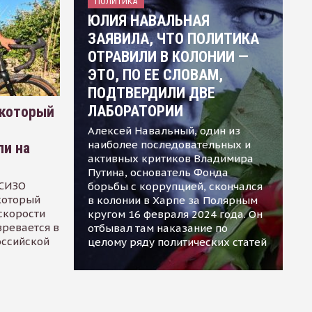
ПОЛИТИКА
ЮЛИЯ НАВАЛЬНАЯ
ЗАЯВИЛА, ЧТО ПОЛИТИКА
ОТРАВИЛИ В КОЛОНИИ —
ЭТО, ПО ЕЕ СЛОВАМ,
ПОДТВЕРДИЛИ ДВЕ
ЛАБОРАТОРИИ
 который
Алексей Навальный, один из
наиболее последовательных и
ли на
активных критиков Владимира
Путина, основатель Фонда
 СИЗО
борьбы с коррупцией, скончался
 который
в колонии в Харпе за Полярным
скорости
кругом 16 февраля 2024 года. Он
зревается в
отбывал там наказание по
оссийской
целому ряду политических статей