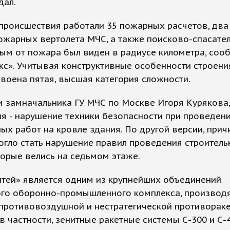
дал.
происшествия работали 35 пожарных расчетов, два
ожарных вертолета МЧС, а также поисково-спасате
ым от пожара был виден в радиусе километра, соо
с». Учитывая конструктивные особенности строени
воена пятая, высшая категория сложности.
 замначальника ГУ МЧС по Москве Игоря Курякова,
я - нарушение техники безопасности при проведен
ых работ на кровле здания. По другой версии, прич
гло стать нарушение правил проведения строител
торые велись на седьмом этаже.
нтей» является одним из крупнейших объединений
ого оборонно-промышленного комплекса, производ
 противовоздушной и нестратегической противорак
в частности, зенитные ракетные системы С-300 и С-