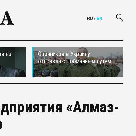
RU
/
EN
в на
Срочников в Украину
отправляют обманным путем
едприятия «Алмаз-
р