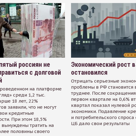
пятый россиян не
Экономический рост в
равиться с долговой
остановился
й
Отрицать серьезные эконо
проблемы в РФ становится 
проведенном на платформе
труднее. После сокращения
гляд» среди 1,2 тыс.
первом квартале на 0,6% в
арше 18 лет, 22%
квартал показал нулевой р
ов заявили, что не могут
экономики. Подавление кр
свои кредитные
и потребительского спроса
сти. При этом 18,5%
ЦБ дало свои результаты
 вынуждены тратить на
олее половины своего