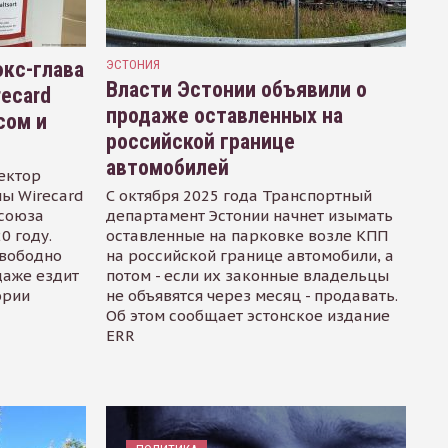
кс-глава
ЭСТОНИЯ
Власти Эстонии объявили о
recard
продаже оставленных на
сом и
российской границе
автомобилей
ектор
ы Wirecard
С октября 2025 года Транспортный
осоюза
департамент Эстонии начнет изымать
0 году.
оставленные на парковке возле КПП
свободно
на российской границе автомобили, а
даже ездит
потом - если их законные владельцы
ории
не объявятся через месяц - продавать.
Об этом сообщает эстонское издание
ERR