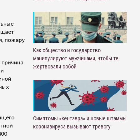
льные
бщает
я, пожару
Как общество и государство
манипулируют мужчинами, чтобы те
 причина
жертвовали собой
ии
иной
ьных
ящего
Симптомы «кентавра» и новые штаммы
етной
коронавируса вызывают тревогу
400