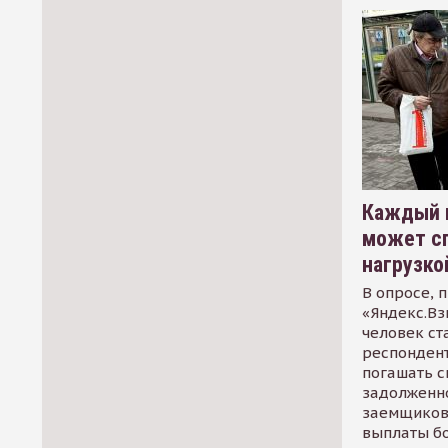
Каждый 
может сп
нагрузко
В опросе, 
«Яндекс.Вз
человек ст
респондент
погашать 
задолженно
заемщиков
выплаты б