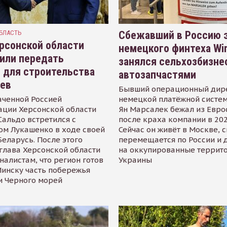
БЛАСТЬ
Сбежавший в Россию э
рсонской области
немецкого финтеха Wi
или передать
занялся сельхозбизне
 для строительства
автозапчастями
иев
Бывший операционный дир
аченной Россией
немецкой платёжной систем
ации Херсонской области
Ян Марсалек бежал из Евр
альдо встретился с
после краха компании в 202
ом Лукашенко в ходе своей
Сейчас он живёт в Москве, 
Беларусь. После этого
перемещается по России и 
глава Херсонской области
на оккупированные террит
налистам, что регион готов
Украины
инску часть побережья
и Черного морей