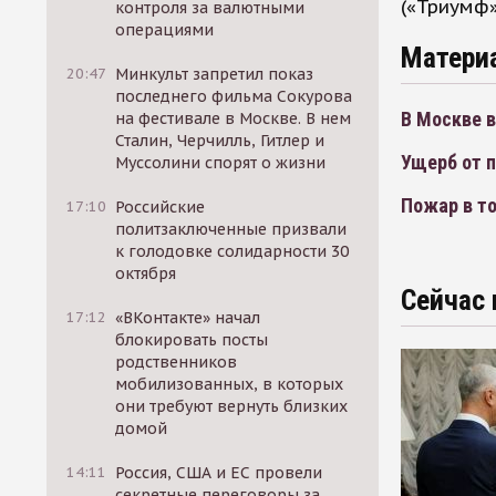
(«Триумф»
контроля за валютными
операциями
Матери
20:47
Минкульт запретил показ
последнего фильма Сокурова
В Москве в
на фестивале в Москве. В нем
Сталин, Черчилль, Гитлер и
Ущерб от п
Муссолини спорят о жизни
Пожар в то
17:10
Российские
политзаключенные призвали
к голодовке солидарности 30
октября
Сейчас 
17:12
«ВКонтакте» начал
блокировать посты
родственников
мобилизованных, в которых
они требуют вернуть близких
домой
14:11
Россия, США и ЕС провели
секретные переговоры за