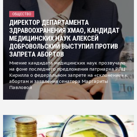
ОБЩЕСТВО
ДИРЕКТОР ДЕПАРТАМЕНТА
ЗДРАВООХРАНЕНИЯ ХМАО, КАНДИДАТ
МЕДИЦИНСКИХ НАУК АЛЕКСЕЙ
ДОБРОВОЛЬСКИЙ ВЫСТУПИЛ ПРОТИВ
ЗАПРЕТА АБОРТОВ
Мнение кандидата медицинских наук прозвучало
на фоне последнего предложения патриарха РПЦ
Кирилла о федеральном запрете на «склонение» к
абортам и заявления сенатора Маргариты
Павловой