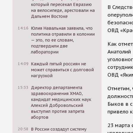
который пересекал Евразию
В Следств
на велосипеде, арестовали на
оперупол
Дальнем Востоке
безопасн
14:16
Юлия Навальная заявила, что
ОВД «Кра
политика отравили в колонии
— это, по ее словам,
Как отмет
подтвердили две
Анатолий 
лаборатории
уголовно
14:09
Каждый пятый россиян не
сотрудник
может справиться с долговой
ОВД «Яки
нагрузкой
15:33
Директор департамента
Отметим, 
здравоохранения ХМАО,
должност
кандидат медицинских наук
Быков в с
Алексей Добровольский
привело к
выступил против запрета
абортов
23 марта
20:58
В России создадут систему