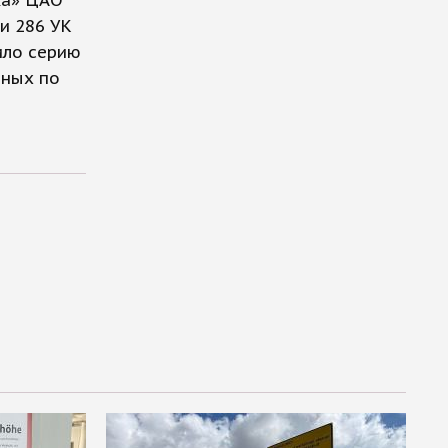
ка» ЦАО
и 286 УК
ило серию
нных по