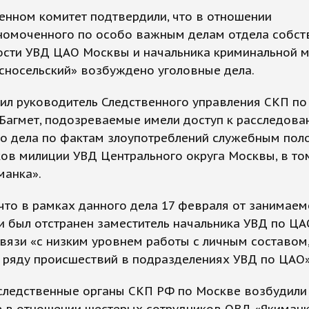
енном комитет подтвердили, что в отношении
номоченного по особо важным делам отдела собст
ости УВД ЦАО Москвы и начальника криминальной 
сносельский» возбуждено уголовные дела.
ил руководитель Следственного управления СКП п
Багмет, подозреваемые имели доступ к расследов
го дела по фактам злоупотреблений служебным по
ов милиции УВД Центрального округа Москвы, в то
манка».
что в рамках данного дела 17 февраля от занимае
и был отстранен заместитель начальника УВД по Ц
вязи «с низким уровнем работы с личным составом,
 ряду происшествий в подразделениях УВД по ЦАО»
 следственные органы СКП РФ по Москве возбудили