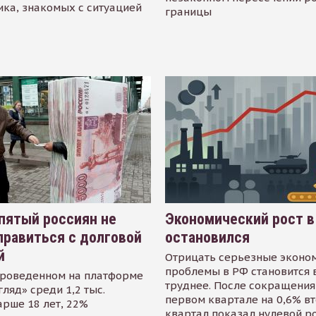
ика, знакомых с ситуацией
границы
пятый россиян не
Экономический рост в
равиться с долговой
остановился
й
Отрицать серьезные эконо
проблемы в РФ становится 
проведенном на платформе
труднее. После сокращения
гляд» среди 1,2 тыс.
первом квартале на 0,6% в
арше 18 лет, 22%
квартал показал нулевой р