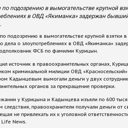
 по подозрению в вымогательстве крупной взя
реблениях в ОВД «Якиманка» задержан бывши
.
по подозрению в вымогательстве крупной взятки в
о дела о злоупотреблениях в ОВД «Якиманка» заде
одполковник ФСБ по фамилии Курицын.
ил источник в правоохранительных органах, Куриц
ником криминальной милиции ОВД «Красносельский»
ром Кадынцевым вымогали деньги у двух сотрудни
анительных органов за прекращение проверки.
жании у Курицына и Кадынцева изъяли по 600 тыся
 следствия, правоохранители получали деньги от с
бещая не привлекать их к уголовной ответственности
Life News.