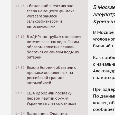
17:26
Сбежавший в Россию экс-
В Москве
глава немецкого финтеха
злоупот
Wirecard занялся
Курицын
сельхозбизнесом и
автозапчастями
В Москве 
17:16
В «ДНР» по трубам отопления
уголовног
потечет зеленая вода. Таким
бывший п
образом «власти» решили
бороться со сливом воды из
Как сообщ
батарей
с началь
17:13
Власти Эстонии объявили о
Александ
продаже оставленных на
правоохр
российской границе
автомобилей
При задер
14:30
США одобрили поставку
По данным
первой партии оружия
коллег, о
Украине за счет союзников
сообщает 
14:24
Гражданина Франции,