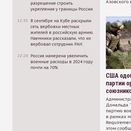
Азовского 
разрешение строить
укрепления у границы России
12:53
В сентябре на Кубе раскрыли
сеть вербовки местных
жителей в российскую армию.
Наемники рассказали, что их
вербовал сотрудник РАН
22:20
Россия намерена увеличить
военные расходы в 2024 году
почти на 70%
США одоб
партии о
союзник
Администр
Дональда 
партию во
в рамках м
Requirement
этом сообщ