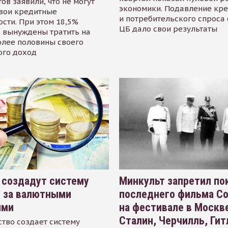
ов заявили, что не могут
экономики. Подавление кр
свои кредитные
и потребительского спроса
сти. При этом 18,5%
ЦБ дало свои результаты
 вынуждены тратить на
олее половины своего
ого доход
 создадут систему
Минкульт запретил по
я за валютными
последнего фильма С
ями
на фестивале в Москве
Сталин, Черчилль, Гит
тво создает систему