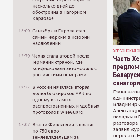
несколько дней до
обострения в Нагорном
Карабахе
16:09
Сентябрь в Европе стал
самым жарким в истории
наблюдений
ХЕРСОНСКАЯ О
12:39
Чехия стала второй после
Часть Хе
Германии страной, где
предлож
конфисковали автомобиль с
Беларуси
российскими номерами
санатор
18:32
В России началась вторая
Глава назн
волна блокировок VPN по
администр
одному из самых
Владимир С
распространенных и удобных
Александр
протоколов WireGuard
поездки в 
разговора 
17:07
Власти Финляндии заплатят
заявил жур
по 750 евро
передать М
землевладельцам за