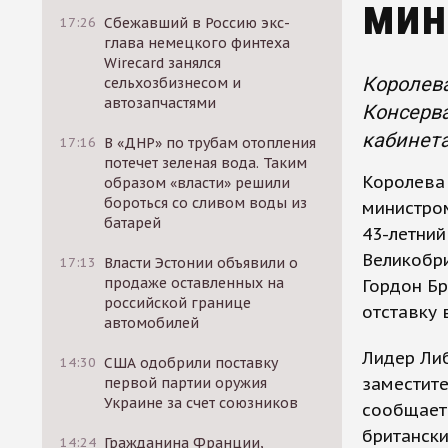
мин
17:26
Сбежавший в Россию экс-
глава немецкого финтеха
Wirecard занялся
Королева
сельхозбизнесом и
автозапчастями
Консерв
кабинета
17:16
В «ДНР» по трубам отопления
потечет зеленая вода. Таким
Королева 
образом «власти» решили
бороться со сливом воды из
министро
батарей
43-летни
Великобри
17:13
Власти Эстонии объявили о
продаже оставленных на
Гордон Бр
российской границе
отставку 
автомобилей
Лидер Либ
14:30
США одобрили поставку
заместите
первой партии оружия
Украине за счет союзников
сообщает 
британски
14:24
Гражданина Франции,