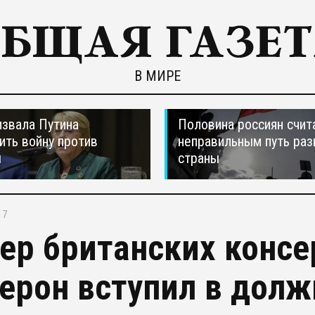
В МИРЕ
звала Путина
Половина россиян счит
ить войну против
неправильным путь раз
ы
страны
17
ер британских консе
ерон вступил в долж