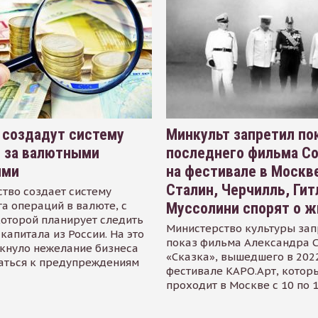
 создадут систему
Минкульт запретил по
я за валютными
последнего фильма С
ями
на фестивале в Москве
Сталин, Черчилль, Гит
тво создает систему
а операций в валюте, с
Муссолини спорят о ж
оторой планирует следить
Министерство культуры зап
капитала из России. На это
показ фильма Александра 
кнуло нежелание бизнеса
«Сказка», вышедшего в 2022
аться к предупреждениям
фестивале КАРО.Арт, котор
проходит в Москве с 10 по 