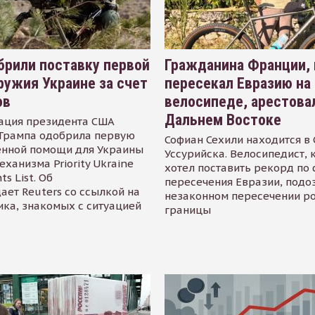
рили поставку первой
Гражданина Франции,
ружия Украине за счет
пересекал Евразию на
ов
велосипеде, арестова
Дальнем Востоке
ация президента США
Трампа одобрила первую
Софиан Сехили находится в
енной помощи для Украины
Уссурийска. Велосипедист,
еханизма Priority Ukraine
хотел поставить рекорд по 
s List. Об
пересечения Евразии, подо
ает Reuters со ссылкой на
незаконном пересечении р
ика, знакомых с ситуацией
границы