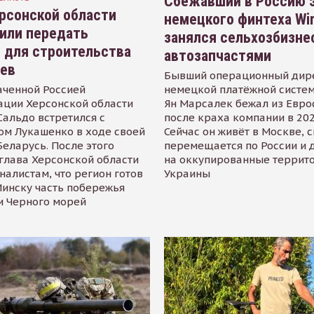
Сбежавший в Россию э
рсонской области
немецкого финтеха Wi
или передать
занялся сельхозбизне
 для строительства
автозапчастями
иев
Бывший операционный дир
аченной Россией
немецкой платёжной систем
ации Херсонской области
Ян Марсалек бежал из Евр
альдо встретился с
после краха компании в 202
ом Лукашенко в ходе своей
Сейчас он живёт в Москве, 
Беларусь. После этого
перемещается по России и 
глава Херсонской области
на оккупированные террит
налистам, что регион готов
Украины
инску часть побережья
и Черного морей