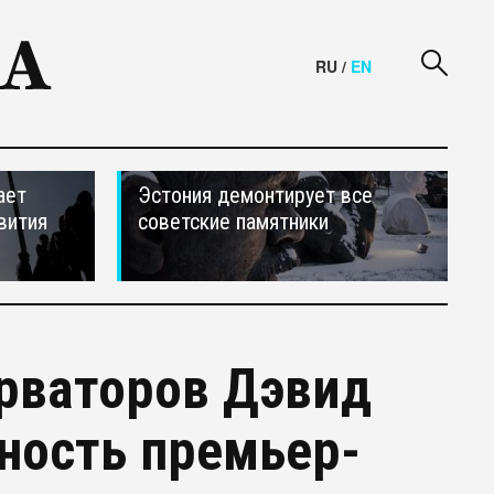
RU
/
EN
ает
Эстония демонтирует все
вития
советские памятники
рваторов Дэвид
ность премьер-