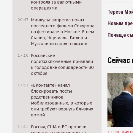
контроля за валютными
операциями
Тереза Мэ
20:47
Минкульт запретил показ
Новым пре
последнего фильма Сокурова
на фестивале в Москве. В нем
Почаще см
Сталин, Черчилль, Гитлер и
Муссолини спорят о жизни
17:10
Российские
Сейчас 
политзаключенные призвали
к голодовке солидарности 30
октября
17:12
«ВКонтакте» начал
блокировать посты
родственников
мобилизованных, в которых
они требуют вернуть близких
домой
14:11
Россия, США и ЕС провели
ХЕРСОНСКАЯ О
секретные переговоры за