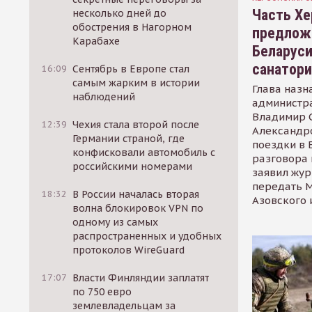
Часть Хе
несколько дней до
обострения в Нагорном
предлож
Карабахе
Беларуси
санатор
16:09
Сентябрь в Европе стал
самым жарким в истории
Глава назн
наблюдений
администр
Владимир С
12:39
Чехия стала второй после
Александр
Германии страной, где
поездки в 
конфисковали автомобиль с
разговора 
российскими номерами
заявил жур
передать М
18:32
В России началась вторая
Азовского 
волна блокировок VPN по
одному из самых
распространенных и удобных
протоколов WireGuard
17:07
Власти Финляндии заплатят
по 750 евро
землевладельцам за