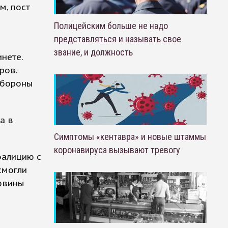
м, пост
Полицейским больше не надо
представляться и называть свое
звание, и должность
нете.
ров.
обороны
а в
Симптомы «кентавра» и новые штаммы
коронавируса вызывают тревогу
оалицию с
смогли
овины