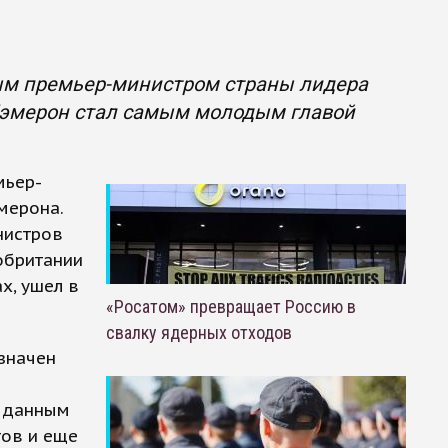
вым премьер-министром страны лидера
Кэмерон стал самым молодым главой
мьер-
мерона.
нистров
обритании
х, ушел в
«Росатом» превращает Россию в
свалку ядерных отходов
значен
о данным
тов и еще