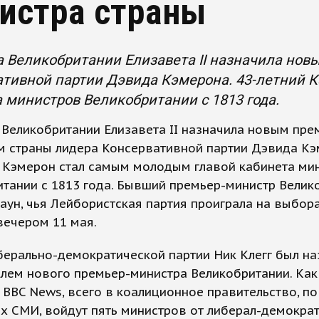
истра страны
 Великобритании Елизавета II назначила но
ативной партии Дэвида Кэмерона. 43-летний 
 министров Великобритании с 1813 года.
Великобритании Елизавета II назначила новым пре
м страны лидера Консервативной партии Дэвида Кэ
й Кэмерон стал самым молодым главой кабинета ми
тании с 1813 года. Бывший премьер-министр Велик
аун, чья Лейбористская партия проиграла на выбора
вечером 11 мая.
ерально-демократической партии Ник Клегг был на
лем нового премьер-министра Великобритании. Как
BBC News, всего в коалиционное правительство, п
х СМИ, войдут пять министров от либерал-демокра