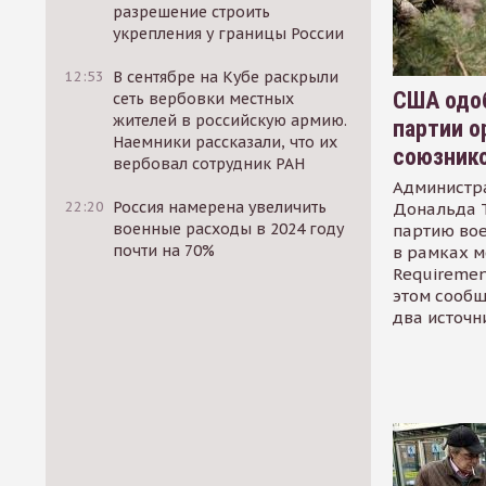
разрешение строить
укрепления у границы России
12:53
В сентябре на Кубе раскрыли
США одоб
сеть вербовки местных
жителей в российскую армию.
партии о
Наемники рассказали, что их
союзник
вербовал сотрудник РАН
Администр
22:20
Россия намерена увеличить
Дональда 
военные расходы в 2024 году
партию во
почти на 70%
в рамках м
Requirement
этом сообщ
два источн