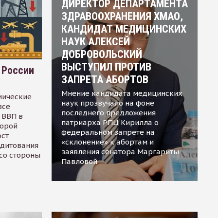
ДИРЕКТОР ДЕПАРТАМЕНТА
ЗДРАВООХРАНЕНИЯ ХМАО,
КАНДИДАТ МЕДИЦИНСКИХ
НАУК АЛЕКСЕЙ
ДОБРОВОЛЬСКИЙ
ВЫСТУПИЛ ПРОТИВ
 России
ЗАПРЕТА АБОРТОВ
Мнение кандидата медицинских
мические
наук прозвучало на фоне
все
последнего предложения
 ВВП в
патриарха РПЦ Кирилла о
торой
федеральном запрете на
ост
«склонение» к абортам и
едитования
заявления сенатора Маргариты
 со стороны
Павловой