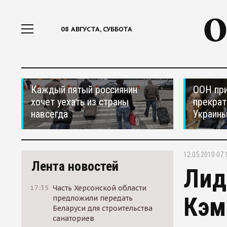
08 АВГУСТА, СУББОТА
Каждый пятый россиянин
ООН при
хочет уехать из страны
прекрат
навсегда
Украин
12.05.2010 07:
Лента новостей
Лид
17:35
Часть Херсонской области
Кэм
предложили передать
Беларуси для строительства
санаториев