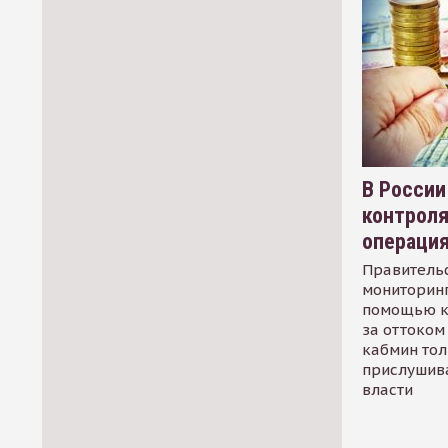
В России
контрол
операци
Правительс
мониторинг
помощью к
за оттоком 
кабмин тол
прислушив
власти