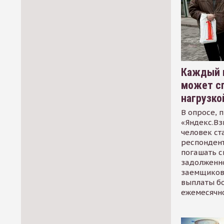
Каждый 
может сп
нагрузко
В опросе, 
«Яндекс.Вз
человек ст
респондент
погашать 
задолженно
заемщиков
выплаты б
ежемесячн