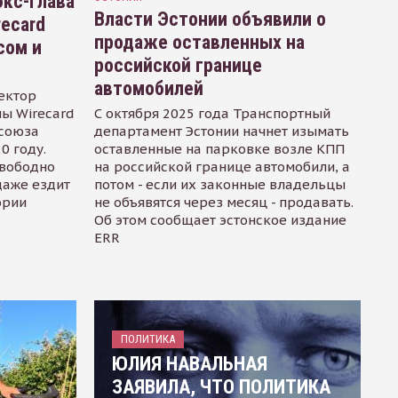
кс-глава
Власти Эстонии объявили о
recard
продаже оставленных на
сом и
российской границе
автомобилей
ектор
ы Wirecard
С октября 2025 года Транспортный
осоюза
департамент Эстонии начнет изымать
0 году.
оставленные на парковке возле КПП
свободно
на российской границе автомобили, а
даже ездит
потом - если их законные владельцы
ории
не объявятся через месяц - продавать.
Об этом сообщает эстонское издание
ERR
ПОЛИТИКА
ЮЛИЯ НАВАЛЬНАЯ
ЗАЯВИЛА, ЧТО ПОЛИТИКА