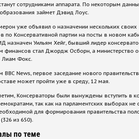
станут сотрудниками аппарата. По некоторым данны
 образования займет Дэвид Лоус.
мерон уже объявил о назначении нескольких своих
в по Консервативной партии на посты в новом каби
Д назначен Уильям Хейг, бывший лидер консервато
м финансов стал Джордж Осборн, а министерство 
 Лиам Фокс.
 BBC News, первое заседание нового правительств
ставе может пройти уже в среду, 12 мая.
метим, Консерваторы были вынуждены вступить в к
емократами, так как на парламентских выборах не 
необходимой для формирования правительства пол
(326 из 650).
алы по теме