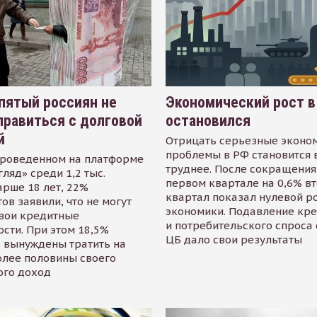
пятый россиян не
Экономический рост в
равиться с долговой
остановился
й
Отрицать серьезные эконо
проблемы в РФ становится 
проведенном на платформе
труднее. После сокращения
гляд» среди 1,2 тыс.
первом квартале на 0,6% в
арше 18 лет, 22%
квартал показал нулевой р
ов заявили, что не могут
экономики. Подавление кр
свои кредитные
и потребительского спроса
сти. При этом 18,5%
ЦБ дало свои результаты
 вынуждены тратить на
олее половины своего
ого доход