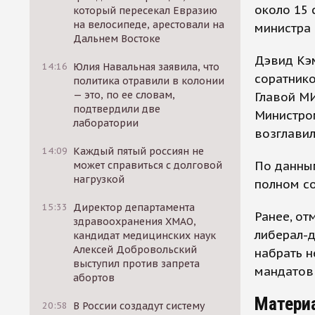
около 15 
который пересекал Евразию
на велосипеде, арестовали на
министра
Дальнем Востоке
Дэвид Кэ
14:16
Юлия Навальная заявила, что
соратнико
политика отравили в колонии
— это, по ее словам,
Главой МИ
подтвердили две
Министро
лаборатории
возглавил
14:09
Каждый пятый россиян не
По данным
может справиться с долговой
нагрузкой
полном со
15:33
Директор департамента
Ранее, от
здравоохранения ХМАО,
либерал-д
кандидат медицинских наук
Алексей Добровольский
набрать 
выступил против запрета
мандатов 
абортов
Матери
20:58
В России создадут систему