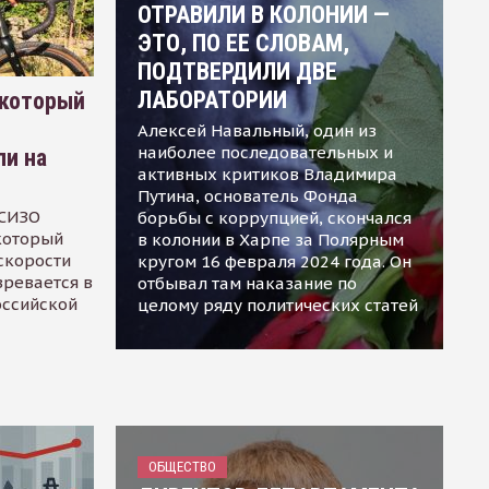
ОТРАВИЛИ В КОЛОНИИ —
ЭТО, ПО ЕЕ СЛОВАМ,
ПОДТВЕРДИЛИ ДВЕ
ЛАБОРАТОРИИ
 который
Алексей Навальный, один из
наиболее последовательных и
ли на
активных критиков Владимира
Путина, основатель Фонда
 СИЗО
борьбы с коррупцией, скончался
 который
в колонии в Харпе за Полярным
скорости
кругом 16 февраля 2024 года. Он
зревается в
отбывал там наказание по
оссийской
целому ряду политических статей
ОБЩЕСТВО