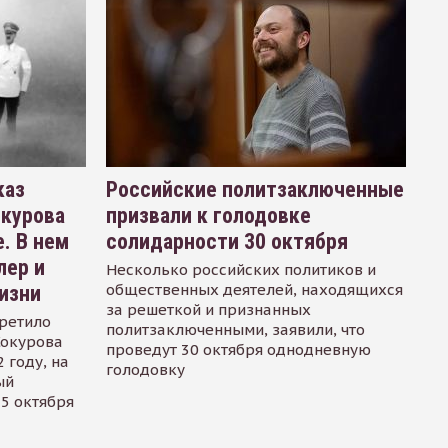
каз
Российские политзаключенные
окурова
призвали к голодовке
. В нем
солидарности 30 октября
лер и
Несколько российских политиков и
общественных деятелей, находящихся
изни
за решеткой и признанных
ретило
политзаключенными, заявили, что
Сокурова
проведут 30 октября однодневную
 году, на
голодовку
ый
15 октября