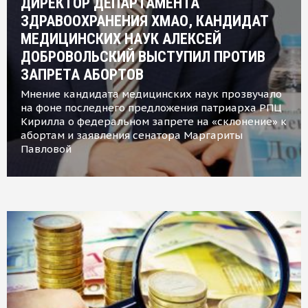
ДИРЕКТОР ДЕПАРТАМЕНТА
ЗДРАВООХРАНЕНИЯ ХМАО, КАНДИДАТ
МЕДИЦИНСКИХ НАУК АЛЕКСЕЙ
ДОБРОВОЛЬСКИЙ ВЫСТУПИЛ ПРОТИВ
ЗАПРЕТА АБОРТОВ
Мнение кандидата медицинских наук прозвучало
на фоне последнего предложения патриарха РПЦ
Кирилла о федеральном запрете на «склонение» к
абортам и заявления сенатора Маргариты
Павловой