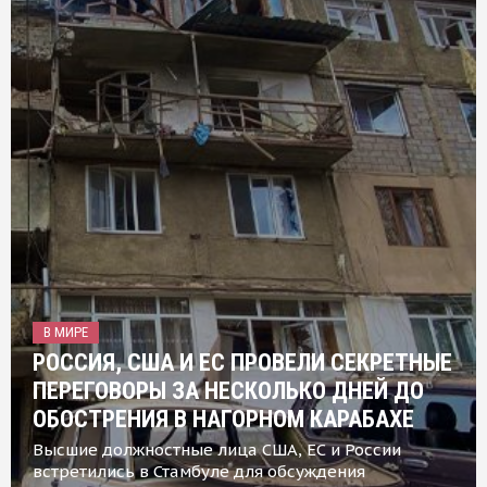
В МИРЕ
РОССИЯ, США И ЕС ПРОВЕЛИ СЕКРЕТНЫЕ
ПЕРЕГОВОРЫ ЗА НЕСКОЛЬКО ДНЕЙ ДО
ОБОСТРЕНИЯ В НАГОРНОМ КАРАБАХЕ
Высшие должностные лица США, ЕС и России
встретились в Стамбуле для обсуждения