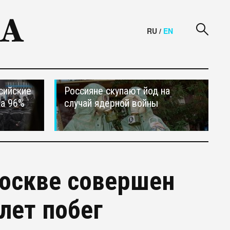
RU
/
EN
сийские
Россияне скупают йод на
на 96%
случай ядерной войны
Москве совершен
лет побег