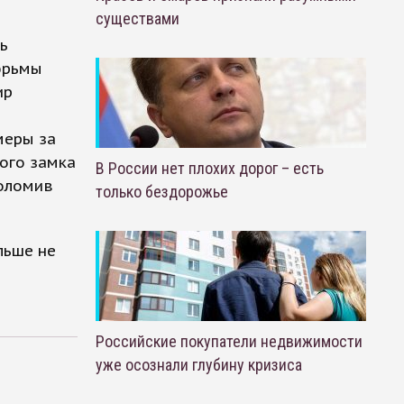
существами
ь
тюрьмы
ир
меры за
кого замка
В России нет плохих дорог – есть
роломив
только бездорожье
льше не
Российские покупатели недвижимости
уже осознали глубину кризиса