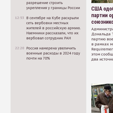
разрешение строить
США одоб
укрепления у границы России
партии о
12:53
В сентябре на Кубе раскрыли
союзник
сеть вербовки местных
жителей в российскую армию.
Администр
Наемники рассказали, что их
Дональда 
вербовал сотрудник РАН
партию во
в рамках м
22:20
Россия намерена увеличить
Requirement
военные расходы в 2024 году
этом сообщ
почти на 70%
два источн