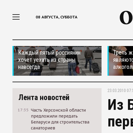
08 АВГУСТА, СУББОТА
Каждый пятый россиянин
Треть ж
хочет уехать из страны
являютс
навсегда
алкогол
23.03.2010 07:
Лента новостей
Из 
17:35
Часть Херсонской области
пер
предложили передать
Беларуси для строительства
санаториев