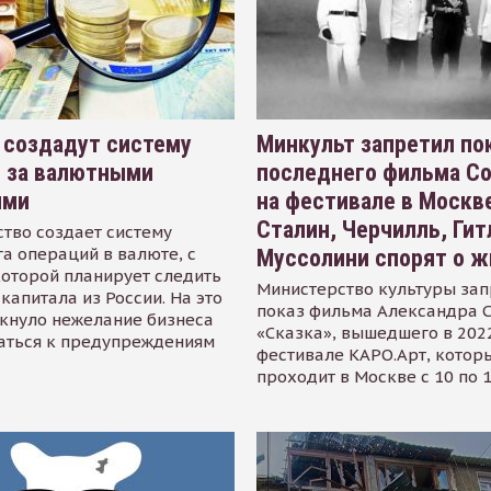
 создадут систему
Минкульт запретил по
я за валютными
последнего фильма С
ями
на фестивале в Москве
Сталин, Черчилль, Гит
тво создает систему
а операций в валюте, с
Муссолини спорят о ж
оторой планирует следить
Министерство культуры зап
капитала из России. На это
показ фильма Александра 
кнуло нежелание бизнеса
«Сказка», вышедшего в 2022
аться к предупреждениям
фестивале КАРО.Арт, котор
проходит в Москве с 10 по 