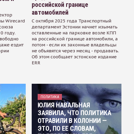
российской границе
автомобилей
ектор
ы Wirecard
С октября 2025 года Транспортный
осоюза
департамент Эстонии начнет изымать
0 году.
оставленные на парковке возле КПП
свободно
на российской границе автомобили, а
даже ездит
потом - если их законные владельцы
ории
не объявятся через месяц - продавать.
Об этом сообщает эстонское издание
ERR
ПОЛИТИКА
ЮЛИЯ НАВАЛЬНАЯ
ЗАЯВИЛА, ЧТО ПОЛИТИКА
ОТРАВИЛИ В КОЛОНИИ —
ЭТО, ПО ЕЕ СЛОВАМ,