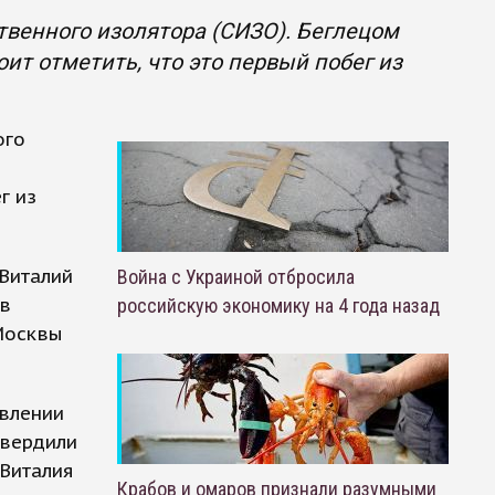
твенного изолятора (СИЗО). Беглецом
ит отметить, что это первый побег из
ого
г из
Виталий
Война с Украиной отбросила
 в
российскую экономику на 4 года назад
Москвы
авлении
твердили
Виталия
Крабов и омаров признали разумными