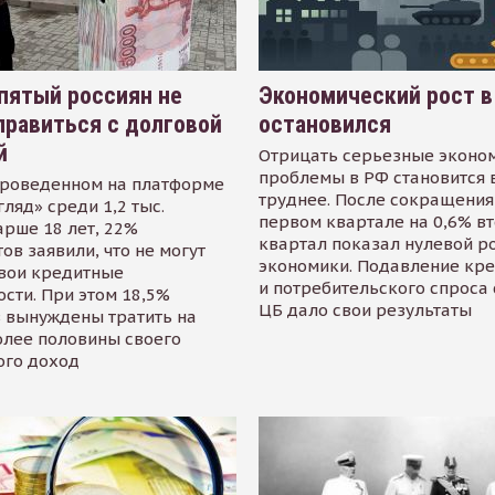
пятый россиян не
Экономический рост в
равиться с долговой
остановился
й
Отрицать серьезные эконо
проблемы в РФ становится 
проведенном на платформе
труднее. После сокращения
гляд» среди 1,2 тыс.
первом квартале на 0,6% в
арше 18 лет, 22%
квартал показал нулевой р
ов заявили, что не могут
экономики. Подавление кр
свои кредитные
и потребительского спроса
сти. При этом 18,5%
ЦБ дало свои результаты
 вынуждены тратить на
олее половины своего
ого доход