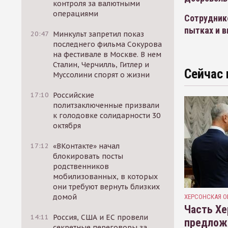
контроля за валютными
операциями
Сотрудник
пытках и 
20:47
Минкульт запретил показ
последнего фильма Сокурова
на фестивале в Москве. В нем
Сталин, Черчилль, Гитлер и
Сейчас 
Муссолини спорят о жизни
17:10
Российские
политзаключенные призвали
к голодовке солидарности 30
октября
17:12
«ВКонтакте» начал
блокировать посты
родственников
мобилизованных, в которых
они требуют вернуть близких
домой
ХЕРСОНСКАЯ О
Часть Хе
14:11
Россия, США и ЕС провели
предлож
секретные переговоры за