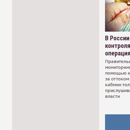
В России
контрол
операци
Правительс
мониторинг
помощью к
за оттоком 
кабмин тол
прислушив
власти