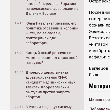
Островско
который пересекал Евразию
на велосипеде, арестовали на
Последний
Дальнем Востоке
совершить
14:16
Юлия Навальная заявила, что
бежали п
политика отравили в колонии
Железогло
— это, по ее словам,
Безотечес
подтвердили две
лаборатории
унитазом,
и выбрат
14:09
Каждый пятый россиян не
асфальт, 
может справиться с долговой
нагрузкой
Беглецов 
15:33
Директор департамента
было.
здравоохранения ХМАО,
кандидат медицинских наук
Матери
Алексей Добровольский
выступил против запрета
абортов
Минюст ра
20:58
В России создадут систему
Доброволь