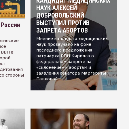
КАНДИДАТ МЕДИЦИНСКИХ
НАУК АЛЕКСЕЙ
ДОБРОВОЛЬСКИЙ
ВЫСТУПИЛ ПРОТИВ
 России
ЗАПРЕТА АБОРТОВ
Мнение кандидата медицинских
мические
наук прозвучало на фоне
все
последнего предложения
 ВВП в
патриарха РПЦ Кирилла о
торой
федеральном запрете на
ост
«склонение» к абортам и
едитования
заявления сенатора Маргариты
 со стороны
Павловой