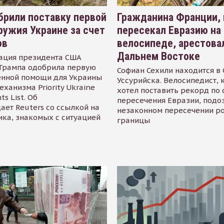
рили поставку первой
Гражданина Франции,
ружия Украине за счет
пересекал Евразию на
ов
велосипеде, арестова
Дальнем Востоке
ация президента США
Трампа одобрила первую
Софиан Сехили находится в
енной помощи для Украины
Уссурийска. Велосипедист,
еханизма Priority Ukraine
хотел поставить рекорд по 
s List. Об
пересечения Евразии, подо
ает Reuters со ссылкой на
незаконном пересечении р
ика, знакомых с ситуацией
границы