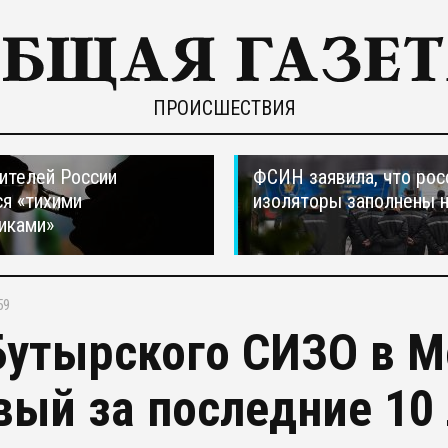
ПРОИСШЕСТВИЯ
ителей России
ФСИН заявила, что рос
я «тихими
изоляторы заполнены 
иками»
59
Бутырского СИЗО в 
вый за последние 10 