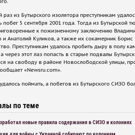
го.
 раз из Бутырского изолятора преступникам удалос
 побег 5 сентября 2001 года. Тогда из Бутырской 
риговоренные к пожизненному заключению Владим
 и Анатолий Куликов, а также их сокамерник Борис
тво. Преступникам удалось пробить дыру в полу ка
 а через этот лаз попасть в старые подвалы Бутырс
ься на свободу в районе Новослободской улицы, п
сообщает «Newsru.com».
удалось поймать, а побегов из Бутырского СИЗО бо
алы по теме
зработал новые правила содержания в СИЗО и колониях
цев для войны с Украиной собирают по колониям