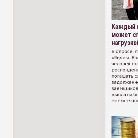
Каждый 
может сп
нагрузко
В опросе, 
«Яндекс.Вз
человек ст
респондент
погашать 
задолженно
заемщиков
выплаты б
ежемесячн