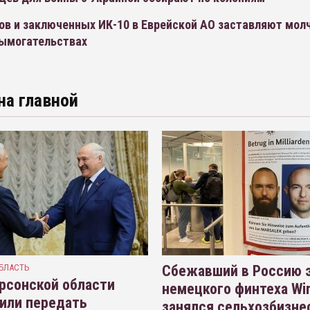
ов и заключенных ИК-10 в Еврейской АО заставляют молч
вымогательствах
на главной
БЛАСТЬ
Сбежавший в Россию э
рсонской области
немецкого финтеха Wi
или передать
занялся сельхозбизне