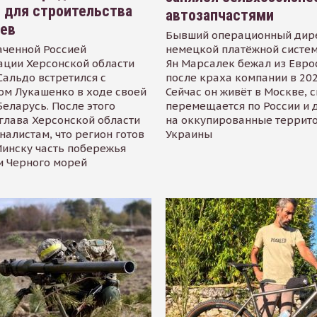
 для строительства
автозапчастями
иев
Бывший операционный дир
аченной Россией
немецкой платёжной систем
ации Херсонской области
Ян Марсалек бежал из Евр
альдо встретился с
после краха компании в 202
ом Лукашенко в ходе своей
Сейчас он живёт в Москве, 
Беларусь. После этого
перемещается по России и 
глава Херсонской области
на оккупированные террит
налистам, что регион готов
Украины
инску часть побережья
и Черного морей