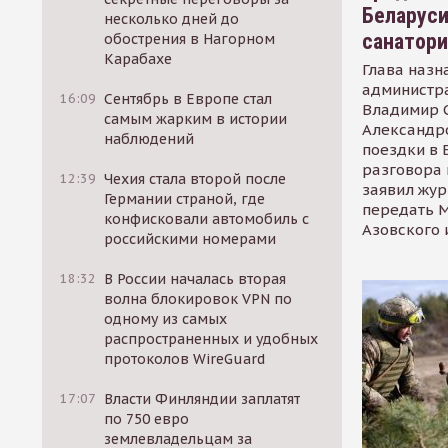
Беларуси
несколько дней до
санатор
обострения в Нагорном
Карабахе
Глава назн
администр
16:09
Сентябрь в Европе стал
Владимир С
самым жарким в истории
Александр
наблюдений
поездки в 
разговора 
12:39
Чехия стала второй после
заявил жур
Германии страной, где
передать М
конфисковали автомобиль с
Азовского 
российскими номерами
18:32
В России началась вторая
волна блокировок VPN по
одному из самых
распространенных и удобных
протоколов WireGuard
17:07
Власти Финляндии заплатят
по 750 евро
землевладельцам за