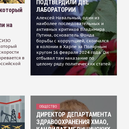
ПОДТВЕРДИЛИ ДВЕ
ЛАБОРАТОРИИ
 который
Алексей Навальный, один из
наиболее последовательных и
ли на
активных критиков Владимира
Путина, основатель Фонда
 СИЗО
борьбы с коррупцией, скончался
 который
в колонии в Харпе за Полярным
скорости
кругом 16 февраля 2024 года. Он
зревается в
отбывал там наказание по
оссийской
целому ряду политических статей
ОБЩЕСТВО
ДИРЕКТОР ДЕПАРТАМЕНТА
ЗДРАВООХРАНЕНИЯ ХМАО,