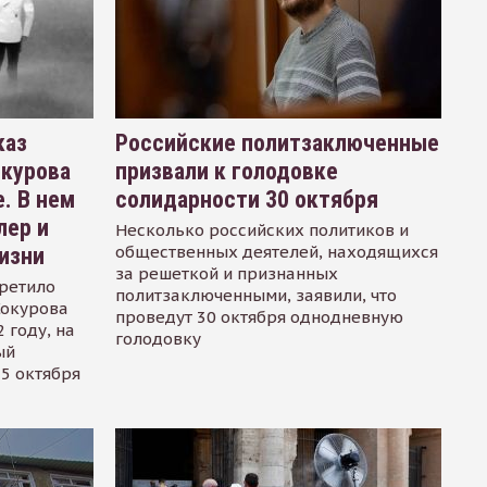
каз
Российские политзаключенные
окурова
призвали к голодовке
. В нем
солидарности 30 октября
лер и
Несколько российских политиков и
общественных деятелей, находящихся
изни
за решеткой и признанных
ретило
политзаключенными, заявили, что
Сокурова
проведут 30 октября однодневную
 году, на
голодовку
ый
15 октября