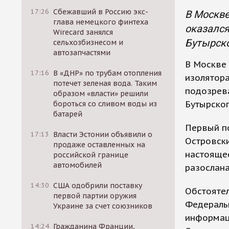
17:26
Сбежавший в Россию экс-
В Москве
глава немецкого финтеха
оказался
Wirecard занялся
Бутырско
сельхозбизнесом и
автозапчастями
В Москве 
17:16
В «ДНР» по трубам отопления
изолятора
потечет зеленая вода. Таким
подозрева
образом «власти» решили
Бутырског
бороться со сливом воды из
батарей
Первый по
17:13
Власти Эстонии объявили о
Островски
продаже оставленных на
настояще
российской границе
автомобилей
разослана
14:30
США одобрили поставку
Обстоятел
первой партии оружия
Федераль
Украине за счет союзников
информац
14:24
Гражданина Франции,