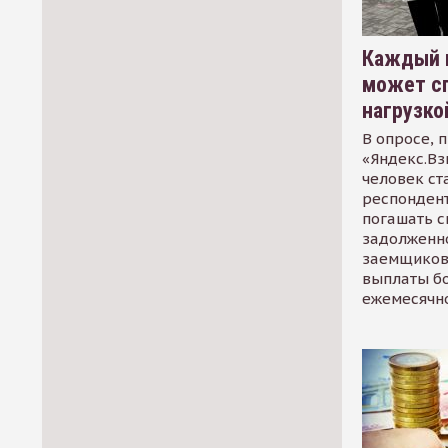
Каждый 
может сп
нагрузко
В опросе, 
«Яндекс.Вз
человек ст
респондент
погашать 
задолженно
заемщиков
выплаты б
ежемесячн