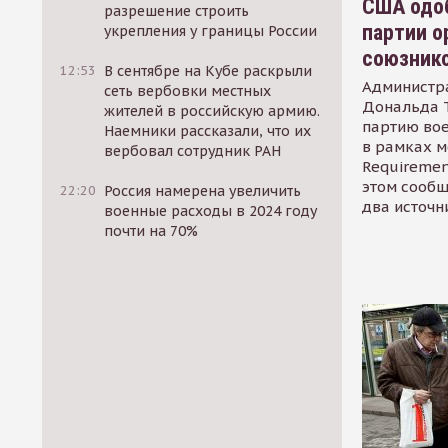
США одоб
разрешение строить
партии о
укрепления у границы России
союзник
12:53
В сентябре на Кубе раскрыли
Администр
сеть вербовки местных
Дональда 
жителей в российскую армию.
партию во
Наемники рассказали, что их
в рамках м
вербовал сотрудник РАН
Requirement
этом сообщ
22:20
Россия намерена увеличить
два источн
военные расходы в 2024 году
почти на 70%