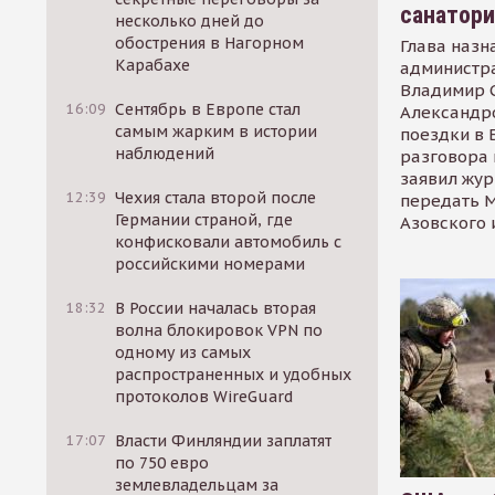
санатор
несколько дней до
обострения в Нагорном
Глава назн
Карабахе
администр
Владимир С
16:09
Сентябрь в Европе стал
Александр
самым жарким в истории
поездки в 
наблюдений
разговора 
заявил жур
12:39
Чехия стала второй после
передать М
Германии страной, где
Азовского 
конфисковали автомобиль с
российскими номерами
18:32
В России началась вторая
волна блокировок VPN по
одному из самых
распространенных и удобных
протоколов WireGuard
17:07
Власти Финляндии заплатят
по 750 евро
землевладельцам за