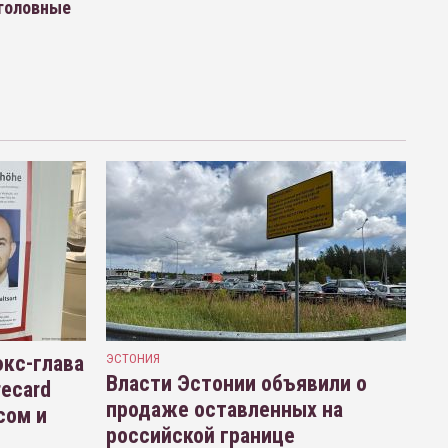
уголовные
кс-глава
ЭСТОНИЯ
Власти Эстонии объявили о
recard
продаже оставленных на
сом и
российской границе