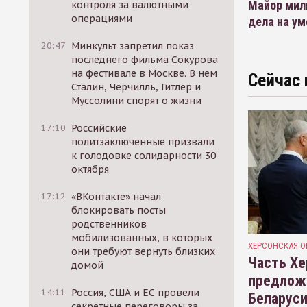
Майор мил
контроля за валютными
операциями
дела на у
20:47
Минкульт запретил показ
последнего фильма Сокурова
на фестивале в Москве. В нем
Сейчас 
Сталин, Черчилль, Гитлер и
Муссолини спорят о жизни
17:10
Российские
политзаключенные призвали
к голодовке солидарности 30
октября
17:12
«ВКонтакте» начал
блокировать посты
родственников
мобилизованных, в которых
ХЕРСОНСКАЯ О
они требуют вернуть близких
Часть Хе
домой
предлож
14:11
Россия, США и ЕС провели
Беларуси
секретные переговоры за