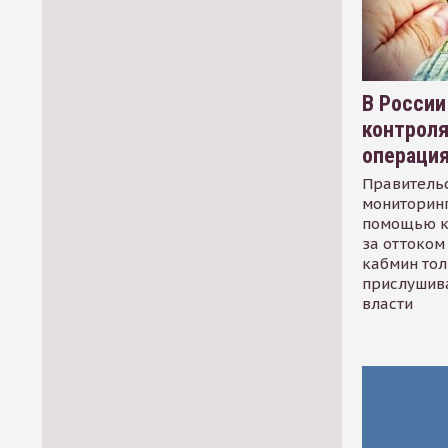
В России
контрол
операци
Правительс
мониторинг
помощью к
за оттоком 
кабмин тол
прислушив
власти