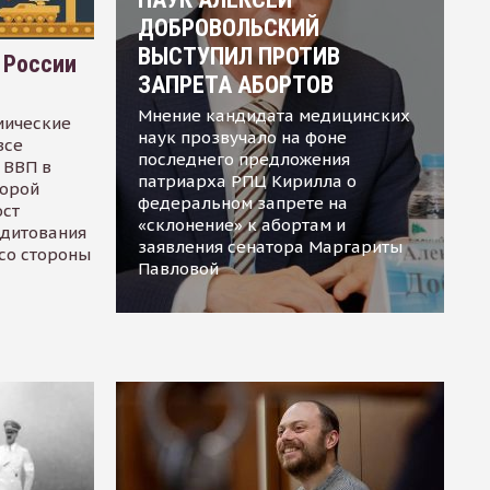
ДОБРОВОЛЬСКИЙ
ВЫСТУПИЛ ПРОТИВ
 России
ЗАПРЕТА АБОРТОВ
Мнение кандидата медицинских
мические
наук прозвучало на фоне
все
последнего предложения
 ВВП в
патриарха РПЦ Кирилла о
торой
федеральном запрете на
ост
«склонение» к абортам и
едитования
заявления сенатора Маргариты
 со стороны
Павловой