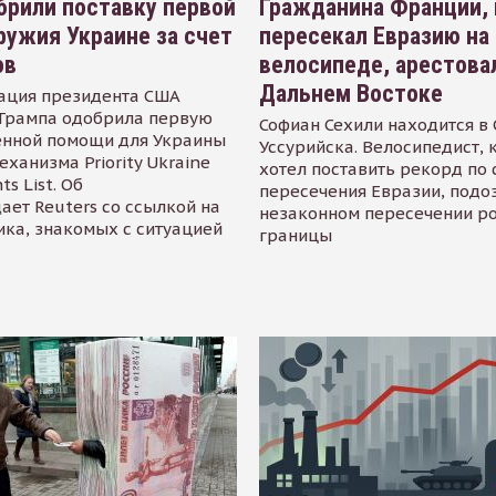
рили поставку первой
Гражданина Франции,
ружия Украине за счет
пересекал Евразию на
ов
велосипеде, арестова
Дальнем Востоке
ация президента США
Трампа одобрила первую
Софиан Сехили находится в
енной помощи для Украины
Уссурийска. Велосипедист,
еханизма Priority Ukraine
хотел поставить рекорд по 
s List. Об
пересечения Евразии, подо
ает Reuters со ссылкой на
незаконном пересечении р
ика, знакомых с ситуацией
границы