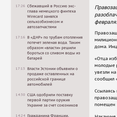
17:26
Сбежавший в Россию экс-
Правоза
глава немецкого финтеха
разоблач
Wirecard занялся
февраля
сельхозбизнесом и
автозапчастями
Правозащ
17:16
В «ДНР» по трубам отопления
милиционе
потечет зеленая вода. Таким
дома. Инц
образом «власти» решили
бороться со сливом воды из
«Отца изб
батарей
молодые р
17:13
Власти Эстонии объявили о
увезли на
продаже оставленных на
сообщил 
российской границе
автомобилей
Ссылаясь 
14:30
США одобрили поставку
правозащи
первой партии оружия
помещен 
Украине за счет союзников
14:24
Гражданина Франции,
Накануне 