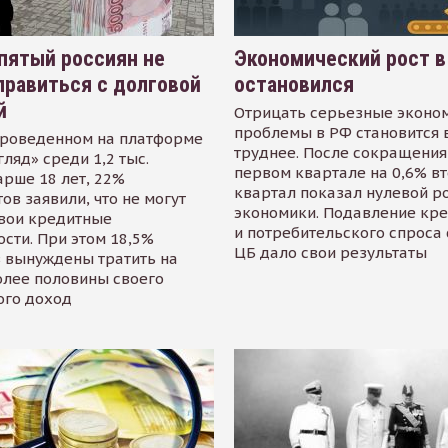
пятый россиян не
Экономический рост в
равиться с долговой
остановился
й
Отрицать серьезные эконо
проблемы в РФ становится 
проведенном на платформе
труднее. После сокращения
гляд» среди 1,2 тыс.
первом квартале на 0,6% в
арше 18 лет, 22%
квартал показал нулевой р
ов заявили, что не могут
экономики. Подавление кр
свои кредитные
и потребительского спроса
сти. При этом 18,5%
ЦБ дало свои результаты
 вынуждены тратить на
олее половины своего
ого доход