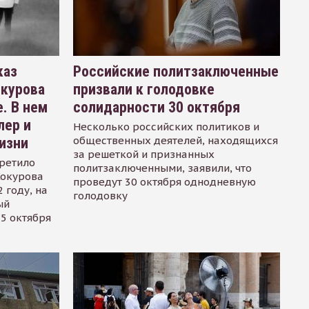
каз
Российские политзаключенные
окурова
призвали к голодовке
. В нем
солидарности 30 октября
лер и
Несколько российских политиков и
общественных деятелей, находящихся
изни
за решеткой и признанных
ретило
политзаключенными, заявили, что
Сокурова
проведут 30 октября однодневную
 году, на
голодовку
ый
15 октября