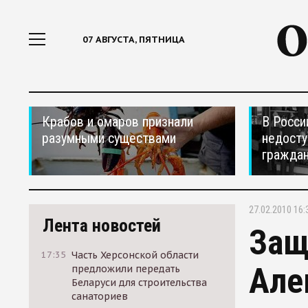
07 АВГУСТА, ПЯТНИЦА
Крабов и омаров признали
В Росси
разумными существами
недосту
гражда
27.02.2010 16:
Лента новостей
Защ
17:35
Часть Херсонской области
Але
предложили передать
Беларуси для строительства
санаториев