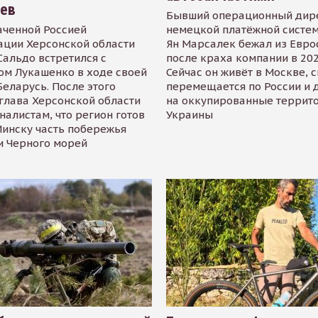
иев
Бывший операционный дир
аченной Россией
немецкой платёжной систем
ации Херсонской области
Ян Марсалек бежал из Евр
альдо встретился с
после краха компании в 202
ом Лукашенко в ходе своей
Сейчас он живёт в Москве, 
Беларусь. После этого
перемещается по России и 
глава Херсонской области
на оккупированные террит
налистам, что регион готов
Украины
инску часть побережья
и Черного морей