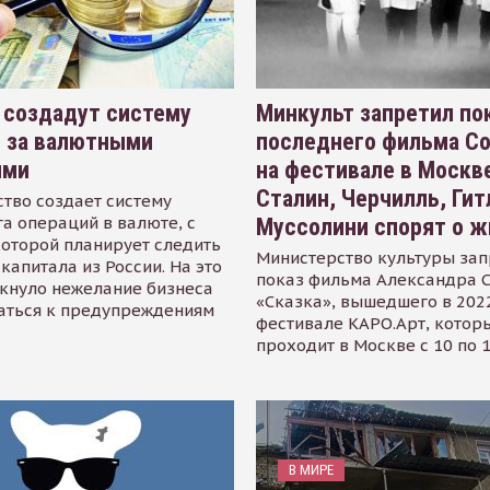
 создадут систему
Минкульт запретил по
я за валютными
последнего фильма С
ями
на фестивале в Москве
Сталин, Черчилль, Гит
тво создает систему
а операций в валюте, с
Муссолини спорят о ж
оторой планирует следить
Министерство культуры зап
капитала из России. На это
показ фильма Александра 
кнуло нежелание бизнеса
«Сказка», вышедшего в 2022
аться к предупреждениям
фестивале КАРО.Арт, котор
проходит в Москве с 10 по 
В МИРЕ