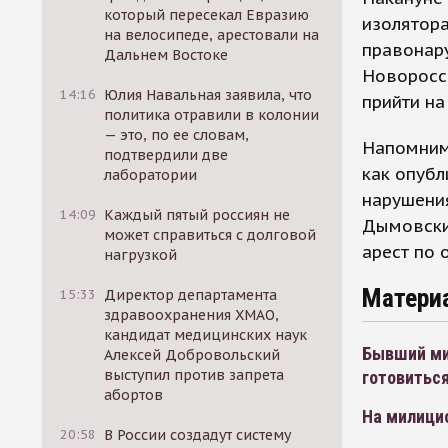
который пересекал Евразию
изолятора
на велосипеде, арестовали на
правонар
Дальнем Востоке
Новоросси
14:16
Юлия Навальная заявила, что
прийти на
политика отравили в колонии
— это, по ее словам,
Напомним,
подтвердили две
как опубл
лаборатории
нарушения
14:09
Каждый пятый россиян не
Дымовски
может справиться с долговой
арест по
нагрузкой
Матери
15:33
Директор департамента
здравоохранения ХМАО,
кандидат медицинских наук
Бывший ми
Алексей Добровольский
выступил против запрета
готовиться
абортов
На милици
20:58
В России создадут систему