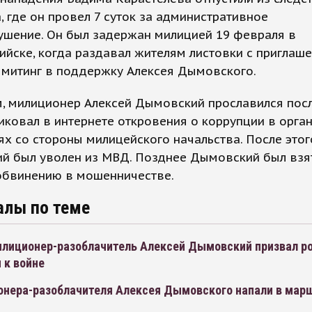
, где он провел 7 суток за административное
ушение. Он был задержан милицией 19 февраля в
йске, когда раздавал жителям листовки с приглаш
 митинг в поддержку Алексея Дымовского.
 милиционер Алексей Дымовский прославился посл
иковал в интернете откровения о коррупции в орган
х со стороны милицейского начальства. После этог
й был уволен из МВД. Позднее Дымовский был взя
 обвинению в мошенничестве.
алы по теме
лиционер-разоблачитель Алексей Дымовский призвал р
 к войне
онера-разоблачителя Алексея Дымовского напали в мар