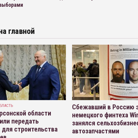
выборами
на главной
БЛАСТЬ
Сбежавший в Россию э
рсонской области
немецкого финтеха Wi
или передать
занялся сельхозбизне
 для строительства
автозапчастями
иев