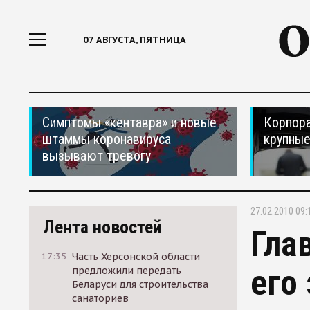
07 АВГУСТА, ПЯТНИЦА
Симптомы «кентавра» и новые
Корпора
штаммы коронавируса
крупные
вызывают тревогу
27.02.2010 09:
Лента новостей
Гла
17:35
Часть Херсонской области
его
предложили передать
Беларуси для строительства
санаториев