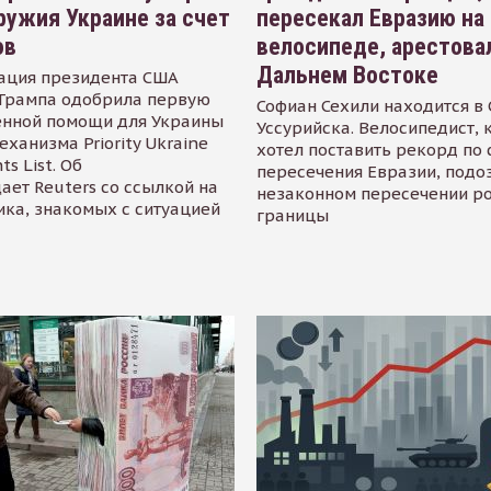
ружия Украине за счет
пересекал Евразию на
ов
велосипеде, арестова
Дальнем Востоке
ация президента США
Трампа одобрила первую
Софиан Сехили находится в
енной помощи для Украины
Уссурийска. Велосипедист,
еханизма Priority Ukraine
хотел поставить рекорд по 
s List. Об
пересечения Евразии, подо
ает Reuters со ссылкой на
незаконном пересечении р
ика, знакомых с ситуацией
границы