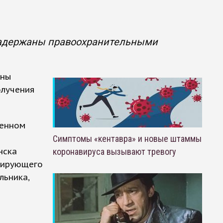
 задержаны правоохранительными
аны
олучения
венном
Симптомы «кентавра» и новые штаммы
нска
коронавируса вызывают тревогу
урирующего
льника,