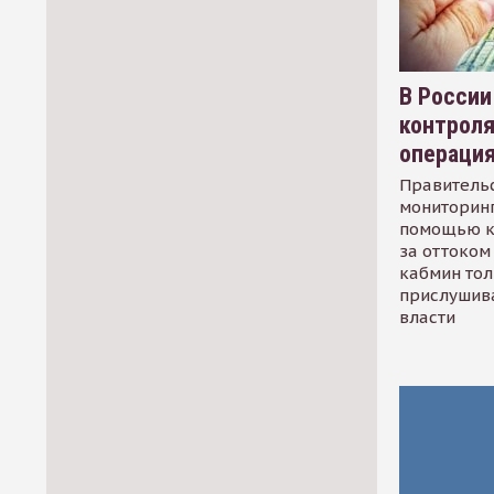
В России
контрол
операци
Правительс
мониторинг
помощью к
за оттоком 
кабмин тол
прислушив
власти