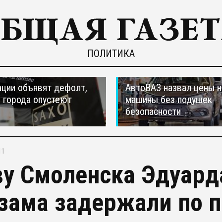
ПОЛИТИКА
ции объявят дефолт,
АвтоВАЗ назвал цены н
 города опустеют
машины без подушек
безопасности
11
ву Смоленска Эдуард
 зама задержали по 