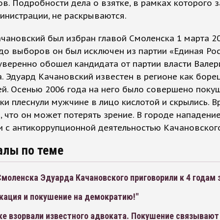
в. Подробности дела о взятке, в рамках которого 
инистрации, не раскрываются.
чановский был избран главой Смоленска 1 марта 20
до выборов он был исключен из партии «Единая Рос
веренно обошел кандидата от партии власти Валер
. Эдуард Качановский известен в регионе как борец
й. Осенью 2006 года на него было совершено покуш
ки плеснули мужчине в лицо кислотой и скрылись. В
, что он может потерять зрение. В городе нападени
 с антикоррупционной деятельностью Качановског
алы по теме
моленска Эдуарда Качановского приговорили к 4 годам 
кация и покушение на демократию!"
ке взорвали известного адвоката. Покушение связывают