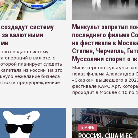
 создадут систему
Минкульт запретил по
я за валютными
последнего фильма С
ями
на фестивале в Москве
Сталин, Черчилль, Гит
тво создает систему
а операций в валюте, с
Муссолини спорят о ж
оторой планирует следить
Министерство культуры зап
капитала из России. На это
показ фильма Александра 
кнуло нежелание бизнеса
«Сказка», вышедшего в 2022
аться к предупреждениям
фестивале КАРО.Арт, котор
проходит в Москве с 10 по 
В МИРЕ
РОССИЯ, США И ЕС