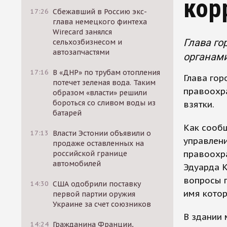
кор
17:26
Сбежавший в Россию экс-
глава немецкого финтеха
Wirecard занялся
Глава го
сельхозбизнесом и
автозапчастями
органами
17:16
В «ДНР» по трубам отопления
Глава гор
потечет зеленая вода. Таким
правоохр
образом «власти» решили
бороться со сливом воды из
взятки.
батарей
Как сообщ
17:13
Власти Эстонии объявили о
управлени
продаже оставленных на
правоохр
российской границе
автомобилей
Эдуарда К
вопросы г
14:30
США одобрили поставку
имя котор
первой партии оружия
Украине за счет союзников
В здании
14:24
Гражданина Франции,