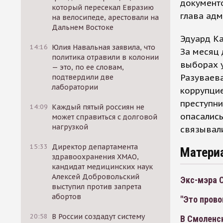
документо
который пересекал Евразию
глава адм
на велосипеде, арестовали на
Дальнем Востоке
Эдуард Ка
14:16
Юлия Навальная заявила, что
За месяц 
политика отравили в колонии
выборах у
— это, по ее словам,
Разуваева
подтвердили две
лаборатории
коррупцие
преступни
14:09
Каждый пятый россиян не
опасались
может справиться с долговой
нагрузкой
связывали
15:33
Директор департамента
Матери
здравоохранения ХМАО,
кандидат медицинских наук
Алексей Добровольский
Экс-мэра С
выступил против запрета
абортов
"Это прово
20:58
В России создадут систему
В Смоленс