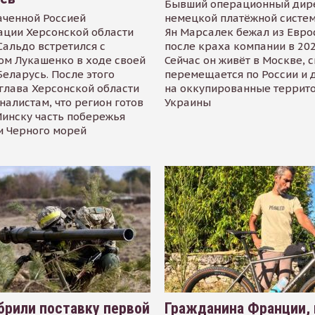
Бывший операционный дир
аченной Россией
немецкой платёжной систем
ации Херсонской области
Ян Марсалек бежал из Евр
альдо встретился с
после краха компании в 202
ом Лукашенко в ходе своей
Сейчас он живёт в Москве, 
Беларусь. После этого
перемещается по России и 
глава Херсонской области
на оккупированные террит
налистам, что регион готов
Украины
инску часть побережья
и Черного морей
рили поставку первой
Гражданина Франции,