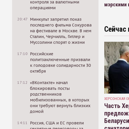
контроля за валютными
мэрскими 
операциями
20:47
Минкульт запретил показ
последнего фильма Сокурова
Сейчас 
на фестивале в Москве. В нем
Сталин, Черчилль, Гитлер и
Муссолини спорят о жизни
17:10
Российские
политзаключенные призвали
к голодовке солидарности 30
октября
17:12
«ВКонтакте» начал
блокировать посты
родственников
ХЕРСОНСКАЯ О
мобилизованных, в которых
Часть Хе
они требуют вернуть близких
домой
предлож
Беларуси
14:11
Россия, США и ЕС провели
санатор
секретные переговоры за