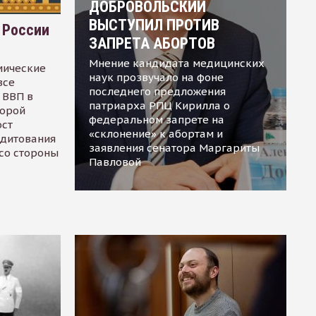
ДОБРОВОЛЬСКИЙ
ВЫСТУПИЛ ПРОТИВ
 России
ЗАПРЕТА АБОРТОВ
Мнение кандидата медицинских
мические
наук прозвучало на фоне
все
последнего предложения
 ВВП в
патриарха РПЦ Кирилла о
торой
федеральном запрете на
ост
«склонение» к абортам и
едитования
заявления сенатора Маргариты
 со стороны
Павловой