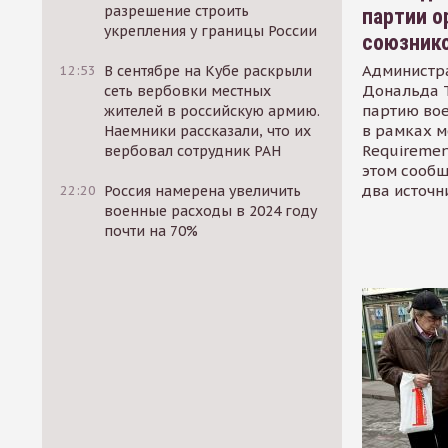
разрешение строить
партии о
укрепления у границы России
союзник
Администр
12:53
В сентябре на Кубе раскрыли
Дональда 
сеть вербовки местных
партию во
жителей в российскую армию.
в рамках м
Наемники рассказали, что их
Requirement
вербовал сотрудник РАН
этом сообщ
два источн
22:20
Россия намерена увеличить
военные расходы в 2024 году
почти на 70%