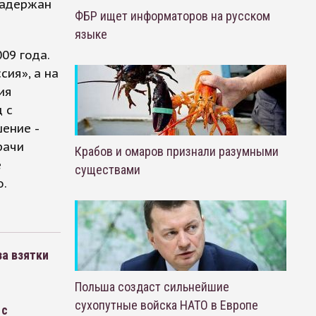
задержан
ФБР ищет информаторов на русском
языке
09 года.
сия», а на
ия
 с
ение -
рачи
Крабов и омаров признали разумными
е
существами
о.
за взятки
Польша создаст сильнейшие
сухопутные войска НАТО в Европе
 с