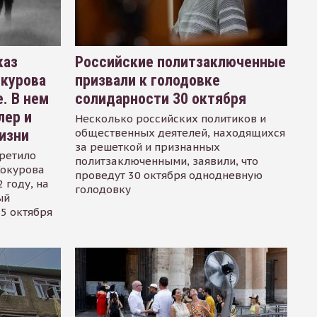
каз
Российские политзаключенные
окурова
призвали к голодовке
. В нем
солидарности 30 октября
лер и
Несколько российских политиков и
общественных деятелей, находящихся
изни
за решеткой и признанных
ретило
политзаключенными, заявили, что
Сокурова
проведут 30 октября однодневную
 году, на
голодовку
ый
15 октября