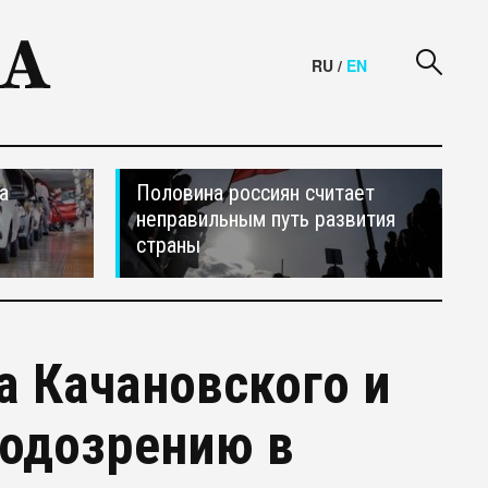
RU
/
EN
а
Половина россиян считает
неправильным путь развития
страны
а Качановского и
подозрению в