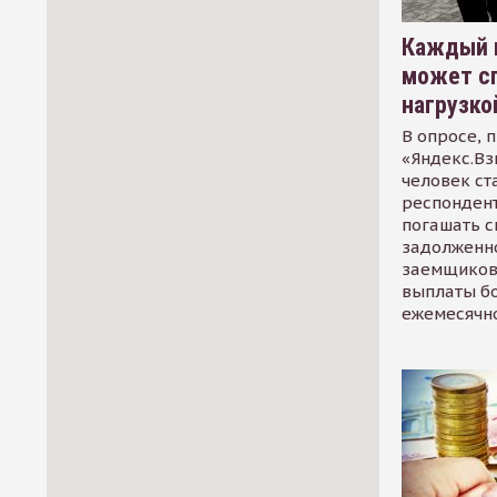
Каждый 
может сп
нагрузко
В опросе, 
«Яндекс.Вз
человек ст
респондент
погашать 
задолженно
заемщиков
выплаты б
ежемесячн