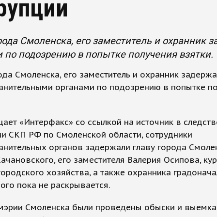
рупции
рода Смоленска, его заместитель и охранник
 по подозрению в попытке получения взятки.
ода Смоленска, его заместитель и охранник задерж
анительными органами по подозрению в попытке п
ает «Интерфакс» со ссылкой на источник в следст
и СКП РФ по Смоленской области, сотрудники
анительных органов задержали главу города Смоле
ачановского, его заместителя Валерия Осипова, к
ородского хозяйства, а также охранника градонача
ого пока не раскрывается.
 мэрии Смоленска были проведены обыски и выемка