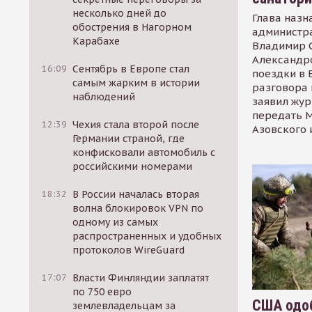
несколько дней до
Глава назн
обострения в Нагорном
администр
Карабахе
Владимир С
Александр
16:09
Сентябрь в Европе стал
поездки в 
самым жарким в истории
разговора 
наблюдений
заявил жур
передать М
12:39
Чехия стала второй после
Азовского 
Германии страной, где
конфисковали автомобиль с
российскими номерами
18:32
В России началась вторая
волна блокировок VPN по
одному из самых
распространенных и удобных
протоколов WireGuard
17:07
Власти Финляндии заплатят
по 750 евро
США одоб
землевладельцам за