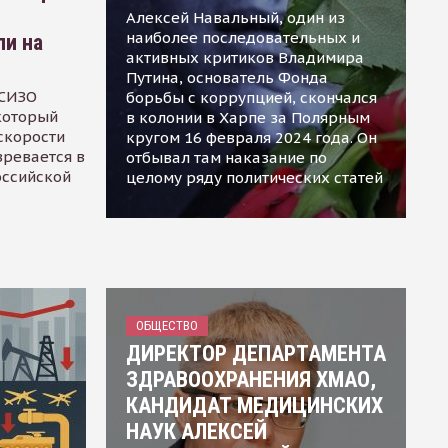
Алексей Навальный, один из
наиболее последовательных и
ли на
активных критиков Владимира
Путина, основатель Фонда
 СИЗО
борьбы с коррупцией, скончался
 который
в колонии в Харпе за Полярным
скорости
кругом 16 февраля 2024 года. Он
зревается в
отбывал там наказание по
оссийской
целому ряду политических статей
ОБЩЕСТВО
ДИРЕКТОР ДЕПАРТАМЕНТА
ЗДРАВООХРАНЕНИЯ ХМАО,
КАНДИДАТ МЕДИЦИНСКИХ
НАУК АЛЕКСЕЙ