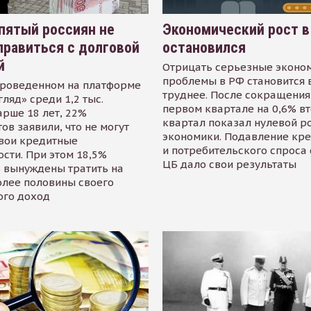
пятый россиян не
Экономический рост в
равиться с долговой
остановился
й
Отрицать серьезные эконо
проблемы в РФ становится 
проведенном на платформе
труднее. После сокращения
гляд» среди 1,2 тыс.
первом квартале на 0,6% в
арше 18 лет, 22%
квартал показал нулевой р
ов заявили, что не могут
экономики. Подавление кр
свои кредитные
и потребительского спроса
сти. При этом 18,5%
ЦБ дало свои результаты
 вынуждены тратить на
олее половины своего
ого доход