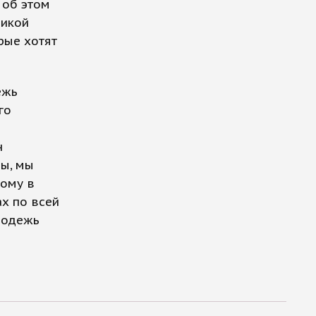
 об этом
ликой
рые хотят
ежь
го
н
ны, мы
ному в
ах по всей
лодежь