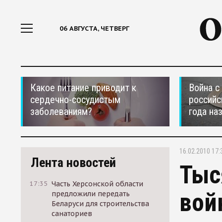
06 АВГУСТА, ЧЕТВЕРГ
Какое питание приводит к
Война с
сердечно-сосудистым
российс
заболеваниям?
года на
16.02.2010 17:
Лента новостей
Тыс
17:35
Часть Херсонской области
вой
предложили передать
Беларуси для строительства
санаториев