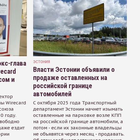
кс-глава
ЭСТОНИЯ
Власти Эстонии объявили о
recard
продаже оставленных на
сом и
российской границе
автомобилей
ектор
ы Wirecard
С октября 2025 года Транспортный
осоюза
департамент Эстонии начнет изымать
0 году.
оставленные на парковке возле КПП
свободно
на российской границе автомобили, а
даже ездит
потом - если их законные владельцы
ории
не объявятся через месяц - продавать.