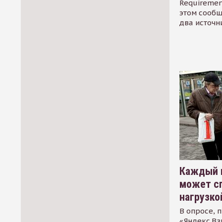
Requirement
этом сообщ
два источн
Каждый 
может сп
нагрузко
В опросе, 
«Яндекс.Вз