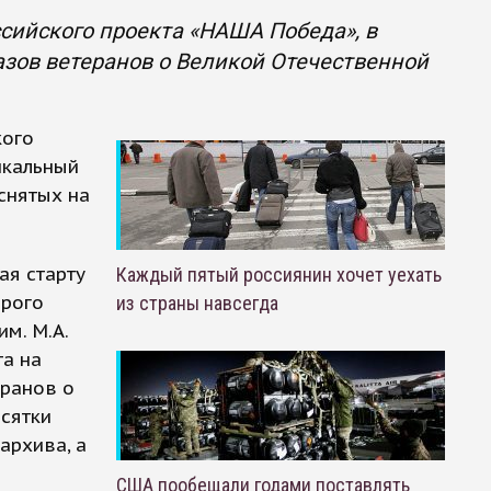
сийского проекта «НАША Победа», в
азов ветеранов о Великой Отечественной
кого
икальный
снятых на
ая старту
Каждый пятый россиянин хочет уехать
орого
из страны навсегда
м. М.А.
а на
еранов о
есятки
архива, а
США пообещали годами поставлять