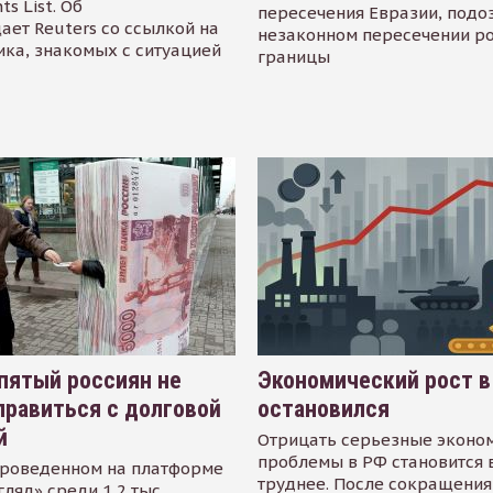
s List. Об
пересечения Евразии, подо
ает Reuters со ссылкой на
незаконном пересечении р
ика, знакомых с ситуацией
границы
пятый россиян не
Экономический рост в
равиться с долговой
остановился
й
Отрицать серьезные эконо
проблемы в РФ становится 
проведенном на платформе
труднее. После сокращения
гляд» среди 1,2 тыс.