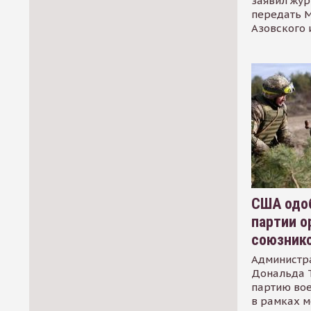
заявил жур
передать М
Азовского 
США одоб
партии о
союзник
Администр
Дональда 
партию во
в рамках м