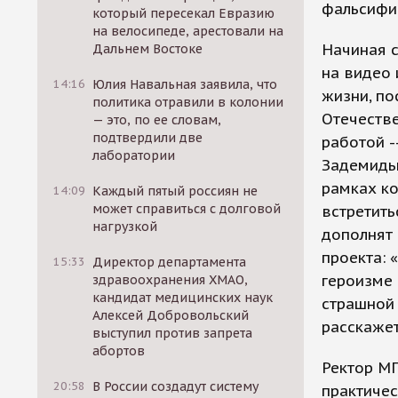
фальсифи
который пересекал Евразию
на велосипеде, арестовали на
Начиная с
Дальнем Востоке
на видео 
14:16
Юлия Навальная заявила, что
жизни, по
политика отравили в колонии
Отечеств
— это, по ее словам,
подтвердили две
работой 
лаборатории
Задемидьк
рамках ко
14:09
Каждый пятый россиян не
может справиться с долговой
встретить
нагрузкой
дополнят 
проекта: 
15:33
Директор департамента
героизме 
здравоохранения ХМАО,
кандидат медицинских наук
страшной 
Алексей Добровольский
расскажет
выступил против запрета
абортов
Ректор М
20:58
В России создадут систему
практичес