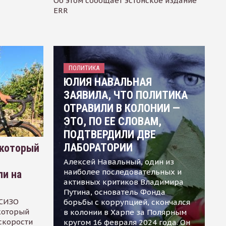
Об этом сообщает эстонское издание
ERR
ПОЛИТИКА
ЮЛИЯ НАВАЛЬНАЯ
ЗАЯВИЛА, ЧТО ПОЛИТИКА
ОТРАВИЛИ В КОЛОНИИ —
ЭТО, ПО ЕЕ СЛОВАМ,
ПОДТВЕРДИЛИ ДВЕ
ЛАБОРАТОРИИ
 который
Алексей Навальный, один из
наиболее последовательных и
ли на
активных критиков Владимира
Путина, основатель Фонда
 СИЗО
борьбы с коррупцией, скончался
 который
в колонии в Харпе за Полярным
скорости
кругом 16 февраля 2024 года. Он