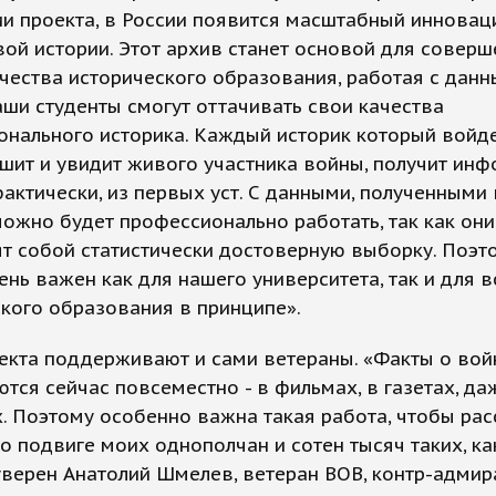
ии проекта, в России появится масштабный иннова
ой истории. Этот архив станет основой для совер
чества исторического образования, работая с дан
аши студенты смогут оттачивать свои качества
нального историка. Каждый историк который войде
ышит и увидит живого участника войны, получит ин
фактически, из первых уст. С данными, полученными
можно будет профессионально работать, так как они
т собой статистически достоверную выборку. Поэт
ень важен как для нашего университета, так и для в
кого образования в принципе».
екта поддерживают и сами ветераны. «Факты о вой
тся сейчас повсеместно - в фильмах, в газетах, да
. Поэтому особенно важна такая работа, чтобы рас
 подвиге моих однополчан и сотен тысяч таких, как
 уверен Анатолий Шмелев, ветеран ВОВ, контр-адмир