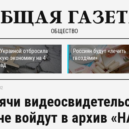
ОБЩЕСТВО
 Украиной отбросила
Россиян будут «лечить
кую экономику на 4
гвоздями»
зад
32
ячи видеосвидетельс
не войдут в архив «