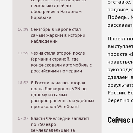
отставке,
несколько дней до
подвиге, 
обострения в Нагорном
Победы. 
Карабахе
рассказат
16:09
Сентябрь в Европе стал
самым жарким в истории
Проект п
наблюдений
выступает
12:39
Чехия стала второй после
проекта «
Германии страной, где
нравствен
конфисковали автомобиль с
руководит
российскими номерами
сделаем в
18:32
В России началась вторая
результат
волна блокировок VPN по
России. 
одному из самых
берет на 
распространенных и удобных
протоколов WireGuard
Сейчас 
17:07
Власти Финляндии заплатят
по 750 евро
землевладельцам за