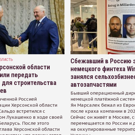
БЛАСТЬ
Сбежавший в Россию э
рсонской области
немецкого финтеха Wi
или передать
занялся сельхозбизне
 для строительства
автозапчастями
иев
Бывший операционный дир
аченной Россией
немецкой платёжной систем
ации Херсонской области
Ян Марсалек бежал из Евр
альдо встретился с
после краха компании в 202
ом Лукашенко в ходе своей
Сейчас он живёт в Москве, 
Беларусь. После этого
перемещается по России и 
глава Херсонской области
на оккупированные террит