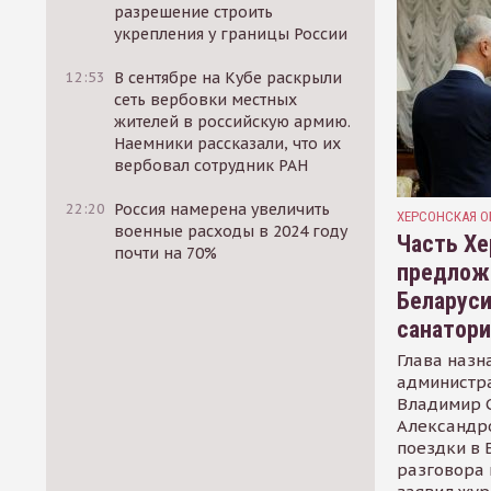
разрешение строить
укрепления у границы России
12:53
В сентябре на Кубе раскрыли
сеть вербовки местных
жителей в российскую армию.
Наемники рассказали, что их
вербовал сотрудник РАН
22:20
Россия намерена увеличить
ХЕРСОНСКАЯ О
военные расходы в 2024 году
Часть Хе
почти на 70%
предлож
Беларуси
санатор
Глава назн
администр
Владимир С
Александр
поездки в 
разговора 