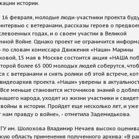
кации истории.
 16 февраля, молодые люди-участники проекта буду
интервью с ветеранами, рассказы героев о предво
слевоенных годах, и о своем участии в Великой
енной Войне. Однако проект не ограничится инфор
-- по словам комиссара Движения «Наши» Марины
овой, 15 мая в Москве состоится акция «НАША поб
торой более 65 000 молодых людей соберутся, что
ся с ветеранами и снять ролики об этой встрече, ко
видеоархив проекта. «Наши» уверены в актуальнос
«Все меньше становится источников знаний о добле
нашего народа, уходят из жизни участники и свиде
войны в истории. Пройдет еще несколько лет, и уже
 нам правду о войне», - отметила Задемидькова.
ГГУ им. Шолохова Владимир Нечаев высоко оценив
кую область применения полученного архива: «В р