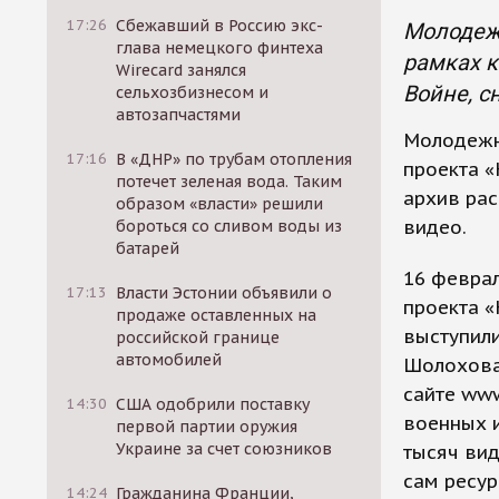
17:26
Сбежавший в Россию экс-
Молодежн
глава немецкого финтеха
рамках к
Wirecard занялся
Войне, с
сельхозбизнесом и
автозапчастями
Молодежн
17:16
В «ДНР» по трубам отопления
проекта «
потечет зеленая вода. Таким
архив рас
образом «власти» решили
видео.
бороться со сливом воды из
батарей
16 февра
17:13
Власти Эстонии объявили о
проекта 
продаже оставленных на
выступили
российской границе
автомобилей
Шолохова
сайте www
14:30
США одобрили поставку
военных и
первой партии оружия
Украине за счет союзников
тысяч вид
сам ресур
14:24
Гражданина Франции,