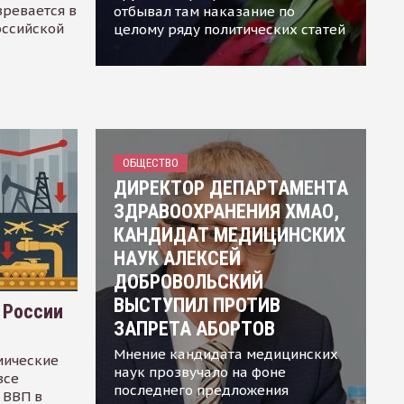
зревается в
отбывал там наказание по
оссийской
целому ряду политических статей
ОБЩЕСТВО
ДИРЕКТОР ДЕПАРТАМЕНТА
ЗДРАВООХРАНЕНИЯ ХМАО,
КАНДИДАТ МЕДИЦИНСКИХ
НАУК АЛЕКСЕЙ
ДОБРОВОЛЬСКИЙ
ВЫСТУПИЛ ПРОТИВ
 России
ЗАПРЕТА АБОРТОВ
Мнение кандидата медицинских
мические
наук прозвучало на фоне
все
последнего предложения
 ВВП в