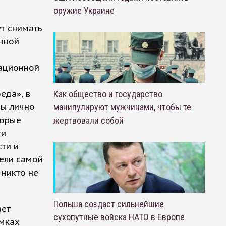
оружие Украине
т снимать
енной
мационной
еда», в
Как общество и государство
бы лично
манипулируют мужчинами, чтобы те
торые
жертвовали собой
ти
сти и
тели самой
 никто не
Польша создаст сильнейшие
ает
сухопутные войска НАТО в Европе
амках