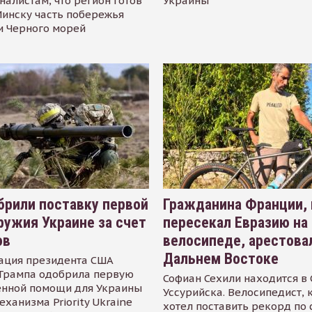
налистам, что регион готов
Украины
инску часть побережья
и Черного морей
рили поставку первой
Гражданина Франции,
ружия Украине за счет
пересекал Евразию на
ов
велосипеде, арестова
Дальнем Востоке
ация президента США
Трампа одобрила первую
Софиан Сехили находится в
енной помощи для Украины
Уссурийска. Велосипедист,
еханизма Priority Ukraine
хотел поставить рекорд по 