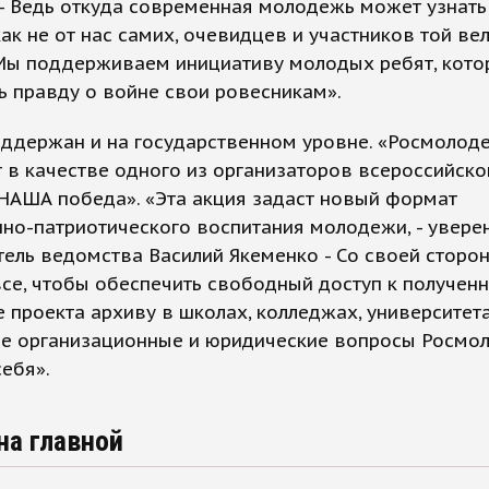
 - Ведь откуда современная молодежь может узнать
как не от нас самих, очевидцев и участников той ве
Мы поддерживаем инициативу молодых ребят, кото
ь правду о войне свои ровесникам».
оддержан и на государственном уровне. «Росмолод
 в качестве одного из организаторов всероссийско
НАША победа». «Эта акция задаст новый формат
но-патриотического воспитания молодежи, - увере
ель ведомства Василий Якеменко - Со своей сторо
се, чтобы обеспечить свободный доступ к получен
е проекта архиву в школах, колледжах, университет
Все организационные и юридические вопросы Росмо
себя».
на главной