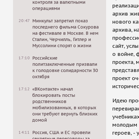
контроля за валютными
реализац
операциями
архив жив
20:47
Минкульт запретил показ
нового ка
последнего фильма Сокурова
архива, н
на фестивале в Москве. В нем
профессио
Сталин, Черчилль, Гитлер и
сайт, усл
Муссолини спорят о жизни
о войне, 
17:10
Российские
проекта, 
политзаключенные призвали
представя
к голодовке солидарности 30
октября
проект оч
историчес
17:12
«ВКонтакте» начал
блокировать посты
Идею про
родственников
мобилизованных, в которых
перевираю
они требуют вернуть близких
учебниках
домой
молодым о
героев, -
14:11
Россия, США и ЕС провели
секретные переговоры за