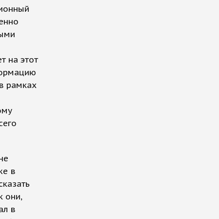
ционный
шенно
ными
т на этот
формацию
 в рамках
ому
сего
не
же в
сказать
 они,
ал в