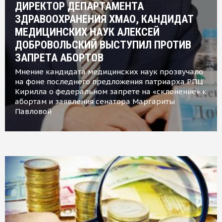
ДИРЕКТОР ДЕПАРТАМЕНТА
ЗДРАВООХРАНЕНИЯ ХМАО, КАНДИДАТ
МЕДИЦИНСКИХ НАУК АЛЕКСЕЙ
ДОБРОВОЛЬСКИЙ ВЫСТУПИЛ ПРОТИВ
ЗАПРЕТА АБОРТОВ
Мнение кандидата медицинских наук прозвучало
на фоне последнего предложения патриарха РПЦ
Кирилла о федеральном запрете на «склонение» к
абортам и заявления сенатора Маргариты
Павловой