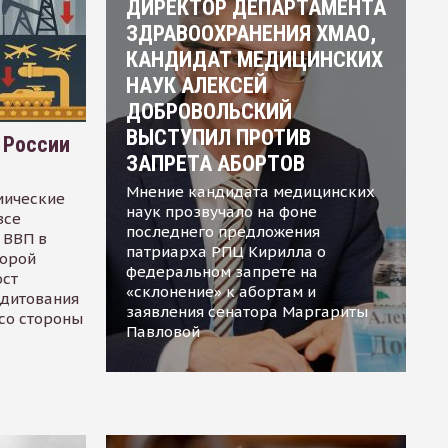
ДИРЕКТОР ДЕПАРТАМЕНТА
ЗДРАВООХРАНЕНИЯ ХМАО,
КАНДИДАТ МЕДИЦИНСКИХ
НАУК АЛЕКСЕЙ
ДОБРОВОЛЬСКИЙ
ВЫСТУПИЛ ПРОТИВ
 России
ЗАПРЕТА АБОРТОВ
Мнение кандидата медицинских
мические
наук прозвучало на фоне
все
последнего предложения
 ВВП в
патриарха РПЦ Кирилла о
торой
федеральном запрете на
ост
«склонение» к абортам и
едитования
заявления сенатора Маргариты
 со стороны
Павловой