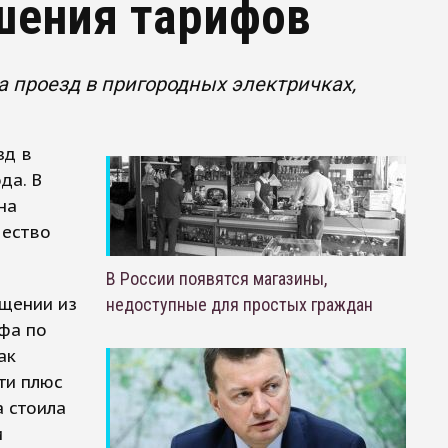
шения тарифов
проезд в пригородных электричках,
зд в
да. В
на
чество
В России появятся магазины,
бщении из
недоступные для простых граждан
ифа по
ак
ти плюс
а стоила
и