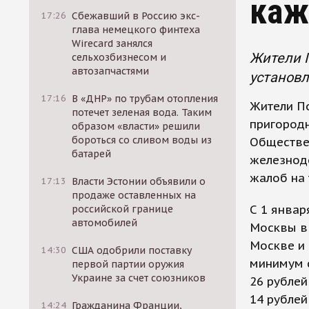
каж
17:26
Сбежавший в Россию экс-
глава немецкого финтеха
Wirecard занялся
Жители 
сельхозбизнесом и
автозапчастями
установл
17:16
В «ДНР» по трубам отопления
Жители П
потечет зеленая вода. Таким
пригородн
образом «власти» решили
бороться со сливом воды из
Обществе
батарей
железнод
жалоб на 
17:13
Власти Эстонии объявили о
продаже оставленных на
С 1 январ
российской границе
автомобилей
Москвы в 
Москве и 
14:30
США одобрили поставку
минимум с
первой партии оружия
Украине за счет союзников
26 рублей
14 рублей
14:24
Гражданина Франции,