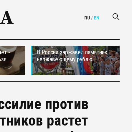
RU
/
EN
ет -
В России заржавел памятник
ьзя
нержавеющему рублю
ссилие против
тников растет