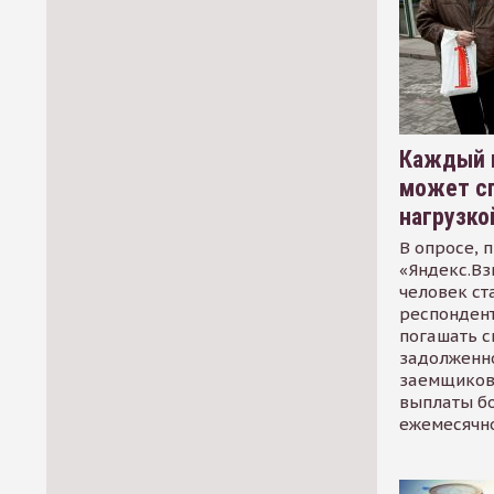
Каждый 
может сп
нагрузко
В опросе, 
«Яндекс.Вз
человек ст
респондент
погашать 
задолженно
заемщиков
выплаты б
ежемесячн