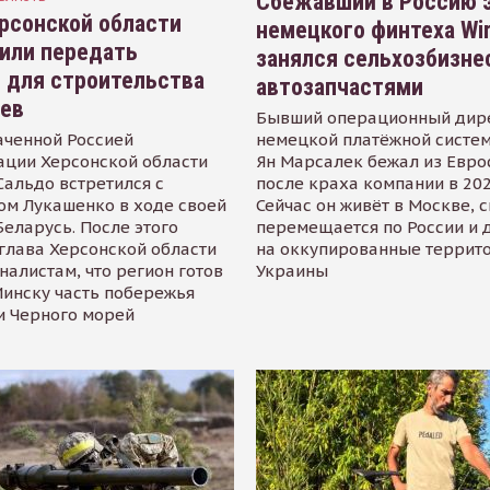
Сбежавший в Россию э
рсонской области
немецкого финтеха Wi
или передать
занялся сельхозбизне
 для строительства
автозапчастями
иев
Бывший операционный дир
аченной Россией
немецкой платёжной систем
ации Херсонской области
Ян Марсалек бежал из Евр
альдо встретился с
после краха компании в 202
ом Лукашенко в ходе своей
Сейчас он живёт в Москве, 
Беларусь. После этого
перемещается по России и 
глава Херсонской области
на оккупированные террит
налистам, что регион готов
Украины
инску часть побережья
и Черного морей