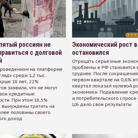
пятый россиян не
Экономический рост в
равиться с долговой
остановился
й
Отрицать серьезные эконо
проблемы в РФ становится 
проведенном на платформе
труднее. После сокращения
гляд» среди 1,2 тыс.
первом квартале на 0,6% в
арше 18 лет, 22%
квартал показал нулевой р
ов заявили, что не могут
экономики. Подавление кр
свои кредитные
и потребительского спроса
сти. При этом 18,5%
ЦБ дало свои результаты
 вынуждены тратить на
олее половины своего
ого доход