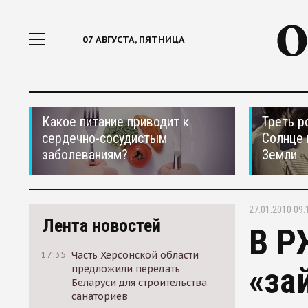
07 АВГУСТА, ПЯТНИЦА
Какое питание приводит к
Треть р
сердечно-сосудистым
Солнце 
заболеваниям?
Земли
27.01.2010 09:
Лента новостей
В Р
17:35
Часть Херсонской области
«за
предложили передать
Беларуси для строительства
санаториев