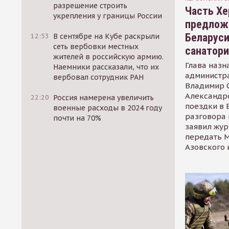
разрешение строить
Часть Хе
укрепления у границы России
предлож
Беларуси
12:53
В сентябре на Кубе раскрыли
сеть вербовки местных
санатор
жителей в российскую армию.
Глава назн
Наемники рассказали, что их
администр
вербовал сотрудник РАН
Владимир С
Александр
22:20
Россия намерена увеличить
поездки в 
военные расходы в 2024 году
разговора 
почти на 70%
заявил жур
передать М
Азовского 