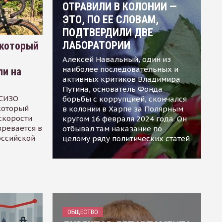
ОТРАВИЛИ В КОЛОНИИ —
ЭТО, ПО ЕЕ СЛОВАМ,
ПОДТВЕРДИЛИ ДВЕ
ЛАБОРАТОРИИ
 который
Алексей Навальный, один из
наиболее последовательных и
ли на
активных критиков Владимира
Путина, основатель Фонда
 СИЗО
борьбы с коррупцией, скончался
 который
в колонии в Харпе за Полярным
скорости
кругом 16 февраля 2024 года. Он
зревается в
отбывал там наказание по
оссийской
целому ряду политических статей
ОБЩЕСТВО