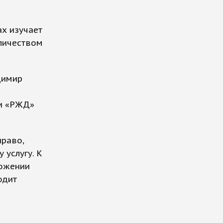
ах изучает
личеством
димир
ми «РЖД»
раво,
 услугу. К
ложении
одит