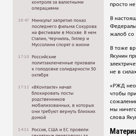
контроля за валютными
просто не
операциями
В настоящ
20:47
Минкульт запретил показ
Федераль
последнего фильма Сокурова
на фестивале в Москве. В нем
жалоб со 
Сталин, Черчилль, Гитлер и
Муссолини спорят о жизни
В тоже вр
Якунин пр
17:10
Российские
политзаключенные призвали
электриче
к голодовке солидарности 30
не в силах
октября
«РЖД нео
17:12
«ВКонтакте» начал
чтобы при
блокировать посты
родственников
сожалению
мобилизованных, в которых
мы ничего
они требуют вернуть близких
слова Яку
домой
Матери
14:11
Россия, США и ЕС провели
секретные переговоры за