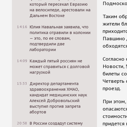
Подмоско
который пересекал Евразию
на велосипеде, арестовали на
Дальнем Востоке
Таким обр
жители б
14:16
Юлия Навальная заявила, что
приходитс
политика отравили в колонии
Павшино д
— это, по ее словам,
подтвердили две
обходятся
лаборатории
Согласно 
14:09
Каждый пятый россиян не
Новости, 
может справиться с долговой
нагрузкой
билеты со
Четверть 
15:33
Директор департамента
проезд.
здравоохранения ХМАО,
кандидат медицинских наук
Алексей Добровольский
При этом,
выступил против запрета
опасаются
абортов
стоимости
придется 
20:58
В России создадут систему