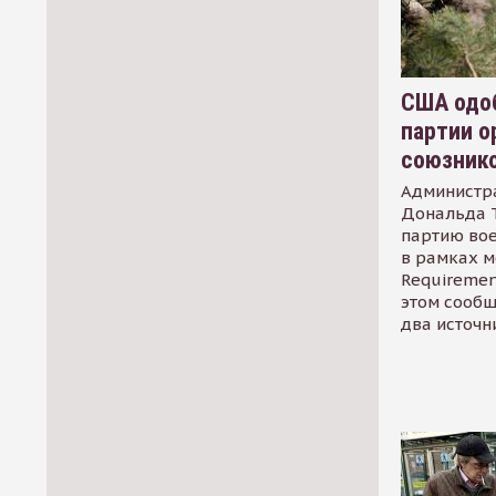
США одоб
партии о
союзник
Администр
Дональда 
партию во
в рамках м
Requirement
этом сообщ
два источн