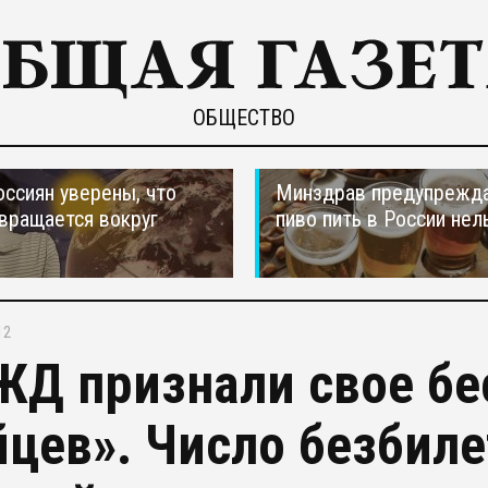
ОБЩЕСТВО
оссиян уверены, что
Минздрав предупрежда
вращается вокруг
пиво пить в России нел
12
ЖД признали свое бе
йцев». Число безбиле