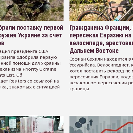
рили поставку первой
Гражданина Франции,
ружия Украине за счет
пересекал Евразию на
ов
велосипеде, арестова
Дальнем Востоке
ация президента США
Трампа одобрила первую
Софиан Сехили находится в
енной помощи для Украины
Уссурийска. Велосипедист,
еханизма Priority Ukraine
хотел поставить рекорд по 
s List. Об
пересечения Евразии, подо
ает Reuters со ссылкой на
незаконном пересечении р
ика, знакомых с ситуацией
границы