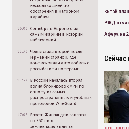
несколько дней до
Китай план
обострения в Нагорном
Карабахе
РЖД отчит
16:09
Сентябрь в Европе стал
Афера на 
самым жарким в истории
наблюдений
12:39
Чехия стала второй после
Сейчас 
Германии страной, где
конфисковали автомобиль с
российскими номерами
18:32
В России началась вторая
волна блокировок VPN по
одному из самых
распространенных и удобных
протоколов WireGuard
17:07
Власти Финляндии заплатят
по 750 евро
землевладельцам за
ХЕРСОНСКАЯ О