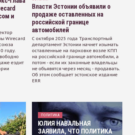
кс-глава
Власти Эстонии объявили о
recard
продаже оставленных на
сом и
российской границе
автомобилей
ектор
ы Wirecard
С октября 2025 года Транспортный
осоюза
департамент Эстонии начнет изымать
0 году.
оставленные на парковке возле КПП
свободно
на российской границе автомобили, а
даже ездит
потом - если их законные владельцы
ории
не объявятся через месяц - продавать.
Об этом сообщает эстонское издание
ERR
ПОЛИТИКА
ЮЛИЯ НАВАЛЬНАЯ
ЗАЯВИЛА, ЧТО ПОЛИТИКА