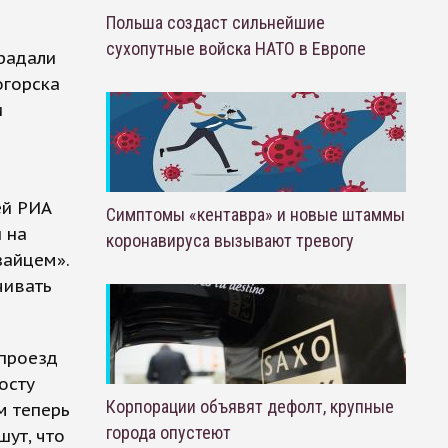
Польша создаст сильнейшие
сухопутные войска НАТО в Европе
радали
огорска
и
ей РИА
Симптомы «кентавра» и новые штаммы
 на
коронавируса вызывают тревогу
зайцем».
чивать
 проезд
осту
Корпорации объявят дефолт, крупные
м теперь
города опустеют
шут, что