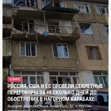
В МИРЕ
РОССИЯ, США И ЕС ПРОВЕЛИ СЕКРЕТНЫЕ
ПЕРЕГОВОРЫ ЗА НЕСКОЛЬКО ДНЕЙ ДО
ОБОСТРЕНИЯ В НАГОРНОМ КАРАБАХЕ
Высшие должностные лица США, ЕС и России
встретились в Стамбуле для обсуждения