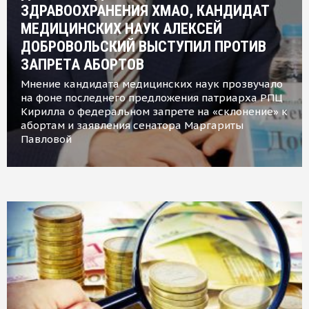
ЗДРАВООХРАНЕНИЯ ХМАО, КАНДИДАТ
МЕДИЦИНСКИХ НАУК АЛЕКСЕЙ
ДОБРОВОЛЬСКИЙ ВЫСТУПИЛ ПРОТИВ
ЗАПРЕТА АБОРТОВ
Мнение кандидата медицинских наук прозвучало
на фоне последнего предложения патриарха РПЦ
Кирилла о федеральном запрете на «склонение» к
абортам и заявления сенатора Маргариты
Павловой