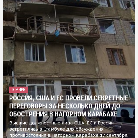
В МИРЕ
РОССИЯ, США И ЕС ПРОВЕЛИ СЕКРЕТНЫЕ
ПЕРЕГОВОРЫ ЗА НЕСКОЛЬКО ДНЕЙ ДО
ОБОСТРЕНИЯ В НАГОРНОМ КАРАБАХЕ
Высшие должностные лица США, ЕС и России
встретились в Стамбуле для обсуждения
противостояния в Нагорном Карабахе 17 сентября,